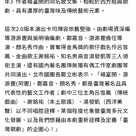
年》作者楊富閔的同名散文集，相較於西方經典歌
劇，具有濃厚的臺灣味及傳統藝術元素。
這次2.0版本演出卡司陣容依舊堅強，由劇場資深編
導游源鏗與吳明倫編劇，鄭嘉音、游源鏗擔任導
演，顏名秀作曲，曾奪得金馬獎的歌仔戲名伶呂雪
鳳、金曲歌王謝銘祐、知名男高音湯發凱等三人領
銜主演，還有國內著名團隊無獨有偶工作室劇團等
共同演出。北市國團長鄭立彬表示，「楊富閔、游
源鏗(阿鏗)、鄭嘉音、顏名秀，都是臺灣著名且具
代表性的藝文工作者；劇中三位主角呂雪鳳（傳統
戲曲）、謝銘祐（本土歌謠）、湯發凱（西洋美
聲）以不同唱腔詮釋，某個程度也象徵臺灣多元文
化發展、以及我們想藉由本劇重新詮釋及定義「臺
灣歌劇」的企圖心！」