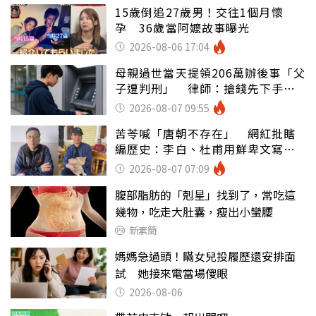
15歲倒追27歲男！交往1個月懷
孕 36歲當阿嬤故事曝光
2026-08-06 17:04
母親過世當天提領206萬辦後事「父
子遭判刑」 律師：搶錢先下手是
罪
2026-08-07 09:55
苦苓喊「唐朝不存在」 網紅批瞎
編歷史：李白、杜甫用鮮卑文寫
詩？
2026-08-07 07:09
腹部脂肪的「剋星」找到了，常吃這
幾物，吃走大肚囊，瘦出小蠻腰
新素簡
媽媽急過頭！瞞女兒投履歷還安排面
試 她接來電當場傻眼
2026-08-06