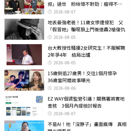
叔」過世 粉絲憶不對勁：瘦得不合
理
2026-08-07
地表最強老爸！11歲女慘遭侵犯 父
「假冒她」騙噁狼上門後連轟2槍復仇
2026-08-05
台大教授性騷擾2女研究生！不服解聘
2年爭4年 結局出爐
2026-08-05
15歲倒追27歲男！交往1個月懷孕
36歲當阿嬤故事曝光
2026-08-06
EZ WAY個資監管引議！關務署將實地
查核 3個月內提檢討報告
2026-08-07
不是AI！他「沒脖子」畫面瘋傳 真相