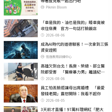
帶著皮克敏一起出門吧
Pikmin Bloom
「車是我的、油也是我的」睡車竟被
收住宿費 官方一句話打臉飯店
2026-08-06
成為AI時代的道德駭客！一次拿到三張
資安證照
恆逸教育訓練中心
高雄欠到台北！長庚、榮總、部立醫
院都受害 「醫療暴力男」離譜紀錄
曝光
2026-08-06
員工怕丟臉拒讓母出席婚禮 「最愛
發錢老闆」震怒開除：我看不起你
2026-08-05
3天前才直播！97萬料理網紅「肥大