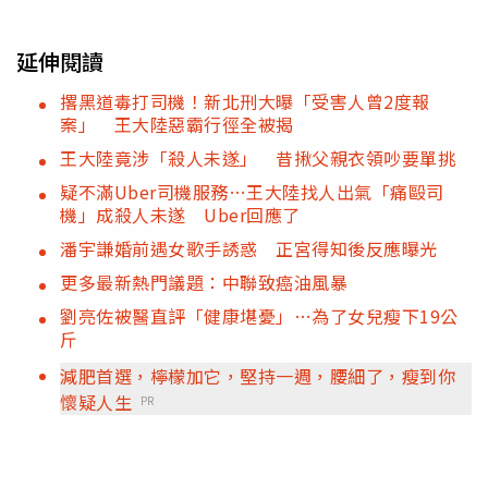
延伸閱讀
撂黑道毒打司機！新北刑大曝「受害人曾2度報
案」 王大陸惡霸行徑全被揭
王大陸竟涉「殺人未遂」 昔揪父親衣領吵要單挑
疑不滿Uber司機服務…王大陸找人出氣「痛毆司
機」成殺人未遂 Uber回應了
潘宇謙婚前遇女歌手誘惑 正宮得知後反應曝光
更多最新熱門議題：中聯致癌油風暴
劉亮佐被醫直評「健康堪憂」…為了女兒瘦下19公
斤
減肥首選，檸檬加它，堅持一週，腰細了，瘦到你
懷疑人生
PR