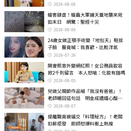
2026-08-06
蝗害肆虐！蝗蟲大軍鋪天蓋地襲來宛
如末日 網驚：聖經十災
2026-08-06
24歲女做正顎手術變「地包天」鞋拔
子臉 醫竟喊：我喜歡，比較洋氣
2026-07-26
開會照意外變網紅照！女公務員妝容
掀2千則留言 本人怒嗆：化妝有錯嗎
2026-08-05
兒做父親節作品喊「我沒有爸爸」！
老師暖回這句話 明金成遺孀心酸惹
淚
2026-08-07
提離職竟被逼交「料理秘方」！老闆
扣薪拒發 廚師怒爆料衝上熱搜