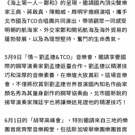
《海上第一人－鄭和》的呈現，邀請國內頂尖聲樂
家王典、蔣啟真、陳翰威、周明宇擔綱演唱，攜手
北市國及TCO合唱團共同演出，帶領觀眾一同感受
明朝的航海家、外交家鄭和開拓航海及海外貿易的
蓬勃發展，以及為理想堅持、奮鬥的生命勇氣。
5月9日「情－劉孟捷&TCO」音樂會，邀請享譽國
際的鋼琴演奏家劉孟捷返臺合作。劉孟捷以精湛技
巧和深厚的音樂素養，在樂壇大放異彩。這場音樂
會，不僅將欣賞到劉孟捷世界首演國內知名作曲家
顏名秀為其量身創作的鋼琴協奏曲，北市國新銳的
揚琴演奏家陳廷宇也將讓樂迷見證他的精湛技巧！
6月1日的「胡琴高峰會」，特別邀請來自三地的樂
團首席齊聚音樂殿堂，包括新加坡華樂團樂團首席