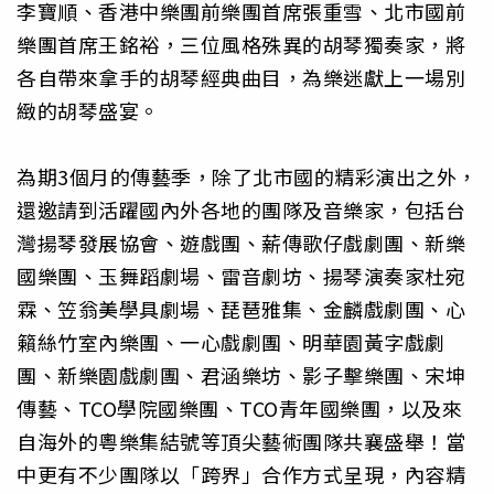
李寶順、香港中樂團前樂團首席張重雪、北市國前
樂團首席王銘裕，三位風格殊異的胡琴獨奏家，將
各自帶來拿手的胡琴經典曲目，為樂迷獻上一場別
緻的胡琴盛宴。
為期3個月的傳藝季，除了北市國的精彩演出之外，
還邀請到活躍國內外各地的團隊及音樂家，包括台
灣揚琴發展協會、遊戲團、薪傳歌仔戲劇團、新樂
國樂團、玉舞蹈劇場、雷音劇坊、揚琴演奏家杜宛
霖、笠翁美學具劇場、琵琶雅集、金麟戲劇團、心
籟絲竹室內樂團、一心戲劇團、明華園黃字戲劇
團、新樂園戲劇團、君涵樂坊、影子擊樂團、宋坤
傳藝、TCO學院國樂團、TCO青年國樂團，以及來
自海外的粵樂集結號等頂尖藝術團隊共襄盛舉！當
中更有不少團隊以「跨界」合作方式呈現，內容精