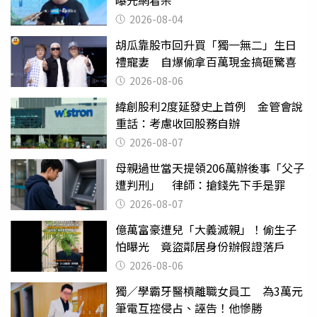
曝光網看呆
2026-08-04
胡瓜靠股市回升買「獨一無二」生日
禮寵妻 自爆偷拿百萬現金搞砸驚喜
2026-08-06
緯創股利2度延發史上首例 金管會說
重話：考慮收回股務自辦
2026-08-07
母親過世當天提領206萬辦後事「父子
遭判刑」 律師：搶錢先下手是罪
2026-08-07
億萬富豪遭兒「大義滅親」！偷生子
怕曝光 竟盜鄰居身份辦假證落戶
2026-08-06
獨／學霸牙醫槓離職女員工 為3萬元
筆電互控侵占、誣告！他慘勝