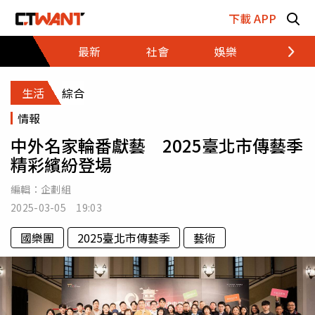
跳至主要內容區塊
下載 APP
最新
社會
娛樂
財經
生活
綜合
情報
中外名家輪番獻藝 2025臺北市傳藝季
精彩繽紛登場
編輯：
企劃組
2025-03-05 19:03
國樂團
2025臺北市傳藝季
藝術