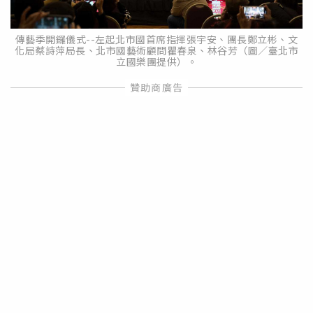
傳藝季開鑼儀式--左起北市國首席指揮張宇安、團長鄭立彬、文
化局蔡詩萍局長、北市國藝術顧問瞿春泉、林谷芳（圖／臺北市
立國樂團提供）。