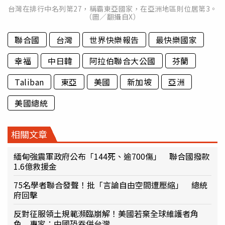
台灣在排行中名列第27，稱霸東亞國家，在亞洲地區則位居第3。
（圖／翻攝自X）
聯合國
台灣
世界快樂報告
最快樂國家
幸福
中日韓
阿拉伯聯合大公國
芬蘭
Taliban
東亞
美國
新加坡
亞洲
美國總統
相關文章
緬甸強震軍政府公布「144死、逾700傷」 聯合國撥款
1.6億救援金
75名學者聯合發聲！批「言論自由空間遭壓縮」 總統
府回擊
反對征服領土規範瀕臨崩解！美國若棄全球維護者角
色 專家：中國恐吞併台灣