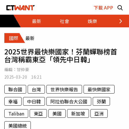
跳至主要內容區塊
下載 APP
最新
社會
娛樂
財經
國際
最新
2025世界最快樂國家！芬蘭蟬聯榜首
台灣稱霸東亞「領先中日韓」
編輯：
甘仲豪
2025-03-20 16:21
聯合國
台灣
世界快樂報告
最快樂國家
幸福
中日韓
阿拉伯聯合大公國
芬蘭
Taliban
東亞
美國
新加坡
亞洲
美國總統