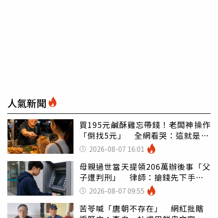
人氣新聞
買195元鹹酥雞忘帶錢！老闆神操作
「倒找5元」 全網看哭：這就是台
灣
2026-08-07 16:01
母親過世當天提領206萬辦後事「父
子遭判刑」 律師：搶錢先下手是
罪
2026-08-07 09:55
苦苓喊「唐朝不存在」 網紅批瞎