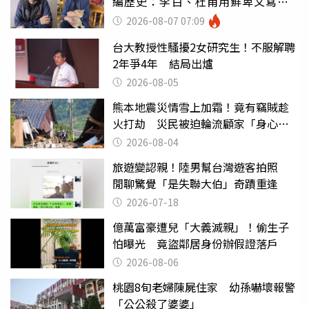
編歷史：李白、杜甫用鮮卑文寫
詩？
2026-08-07 07:09
台大教授性騷擾2女研究生！不服解聘
2年爭4年 結局出爐
2026-08-05
熊本地震災情雪上加霜！竟有竊賊趁
火打劫 災民被迫輪流顧家「身心俱
疲」
2026-08-04
旅遊變認親！陸男幫台灣遊客拍照
閒聊驚覺「是失聯大伯」奇蹟重逢
2026-07-18
億萬富豪遭兒「大義滅親」！偷生子
怕曝光 竟盜鄰居身份辦假證落戶
2026-08-06
桃園8旬老婦陳屍住家 幼孫嚇壞報警
「公公殺了婆婆」