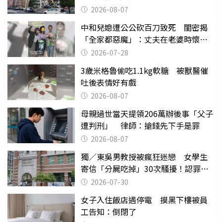
2026-08-07
中和兒媳遭公公砍百刀致死 閨密揭
「全家都惡魔」：丈夫在老婆時懷孕
摔東西
2026-07-28
3歲米格魯偷吃1.1kg軟糖 被獸醫催
吐後表情好有戲
2026-08-07
母親過世當天提領206萬辦後事「父子
遭判刑」 律師：搶錢先下手是罪
2026-08-07
獨／東吳男教授被瘋狂迷戀 女學生
寄信「分屍吃掉」30次騷擾！認罪免
關
2026-07-30
女子入住飯店遇停電 摸黑下樓被員
工告知：倒閉了