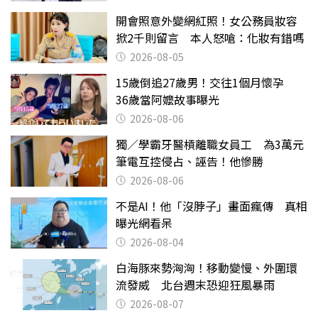
開會照意外變網紅照！女公務員妝容
掀2千則留言 本人怒嗆：化妝有錯嗎
2026-08-05
15歲倒追27歲男！交往1個月懷孕
36歲當阿嬤故事曝光
2026-08-06
獨／學霸牙醫槓離職女員工 為3萬元
筆電互控侵占、誣告！他慘勝
2026-08-06
不是AI！他「沒脖子」畫面瘋傳 真相
曝光網看呆
2026-08-04
白海豚來勢洶洶！移動變慢、外圍環
流發威 北台週末恐迎狂風暴雨
2026-08-07