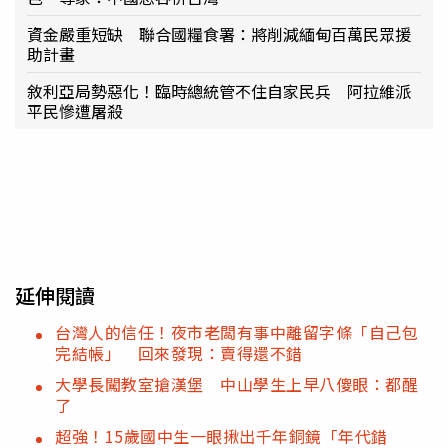
資金嚴重短缺 聯合國糧食署：將削減緬甸百萬民眾援
助計畫
敘利亞局勢惡化！臨時總統管不住自家民兵 阿拉維派
平民慘遭屠殺
延伸閱讀
台灣人的信任！夜市老闆有事中離留字條「自己包
完結帳」 回來發現：賣得還不錯
大學長闖教室搶漢堡 中山學生上早八傻眼：都醒
了
超強！15歲國中生一眼揪出千年銅鏡「年代錯