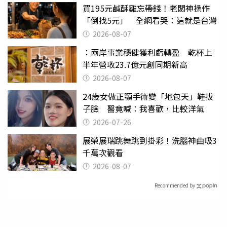
買195元鹹酥雞忘帶錢！老闆神操作
「倒找5元」 全網看哭：這就是台灣
2026-08-07
：兩岸事業穩健獲利虧轉盈 乾杯上
半年營收23.7億元創同期新高
2026-08-07
24歲女做正顎手術變「地包天」鞋拔
子臉 醫竟喊：我喜歡，比較洋氣
2026-07-26
展榮展瑞跳舞跳到掛彩！洗腦神曲吸3
千萬次觀看
2026-08-07
Recommended by