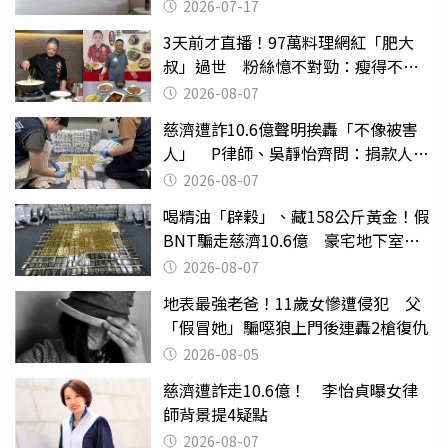
2026-07-17
3天前才直播！97萬料理網紅「肥大
叔」過世 粉絲憶不對勁：瘦得不合
理
2026-08-07
慈濟遭詐10.6億聲明挨轟「不像被害
人」 P律師、吳靜怡齊問：捐款人有
權知道真相
2026-08-07
喝精油「辟穀」、藏158公斤黃金！假
BNT騙走慈濟10.6億 豪宅地下室竟
挖出乾鮑金庫
2026-08-07
地表最強老爸！11歲女慘遭侵犯 父
「假冒她」騙噁狼上門後連轟2槍復仇
2026-08-05
慈濟遭詐走10.6億！ 李怡貞曝女律
師背景提4疑點
2026-08-07