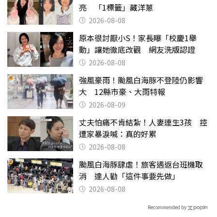
亮 「1標籤」藏洋蔥
2026-08-08
原本很討厭小S！家長曝「校慶1舉
動」讓她徹底改觀 網友洗版認證
2026-08-08
強風豪雨！颱風白海豚不登陸仍影響
大 12縣市豪、大雨特報
2026-08-09
丈夫怕痛不肯結紮！人妻連生3孩 控
遭家暴淚喊：真的好累
2026-08-08
颱風白海豚肆虐！旅客遇返台班機取
消 達人勸「這件事要先做」
2026-08-08
Recommended by