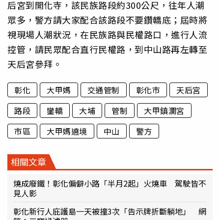
后宮到開化寺，該民族路段約300公尺，往年人潮
眾多，警方請大家配合該路段不要鑽轎底；屆時將
視現場人潮狀況，在民族路與民權路口，進行人流
控管，請民眾配合直行民權路，到中山路再左轉至
天后宮參拜。
彰化
大甲媽
交通管制
彰化市
天后宮
路段
鑾轎
大埔
管制
大甲鎮瀾宮
市區
大甲媽遶境
中山
警方
相關文章
燒成廢鐵！彰化偏僻小路「半月2起」火燒車 駕駛皆不
見人影
彰化新行人庇護島一天被撞3次「告示牌折斷躺地」 網