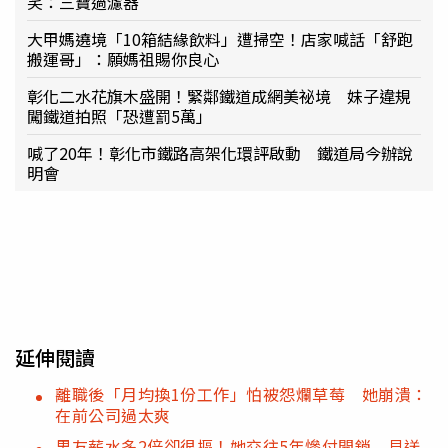
笑：三寶過濾器
大甲媽遶境「10箱結緣飲料」遭掃空！店家喊話「舒跑
搬運哥」：願媽祖賜你良心
彰化二水花旗木盛開！緊鄰鐵道成網美祕境 妹子違規
闖鐵道拍照「恐遭罰5萬」
喊了20年！彰化市鐵路高架化環評啟動 鐵道局今辦說
明會
延伸閱讀
離職後「月均換1份工作」怕被怨爛草莓 她崩潰：
在前公司過太爽
男友薪水多2倍卻很摳！她交往5年慘付開銷 見送