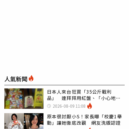
人氣新聞
日本人來台狂買「35公斤戰利
品」 連拜拜用紅盤、「小心地
滑」告示牌也帶回家
2026-08-09 11:08
原本很討厭小S！家長曝「校慶1舉
動」讓她徹底改觀 網友洗版認證