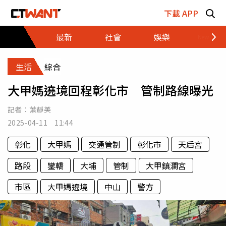
跳至主要內容區塊
下載 APP
最新
社會
娛樂
財經
生活
綜合
大甲媽遶境回程彰化市 管制路線曝光
記者：
葉靜美
2025-04-11 11:44
彰化
大甲媽
交通管制
彰化市
天后宮
路段
鑾轎
大埔
管制
大甲鎮瀾宮
市區
大甲媽遶境
中山
警方