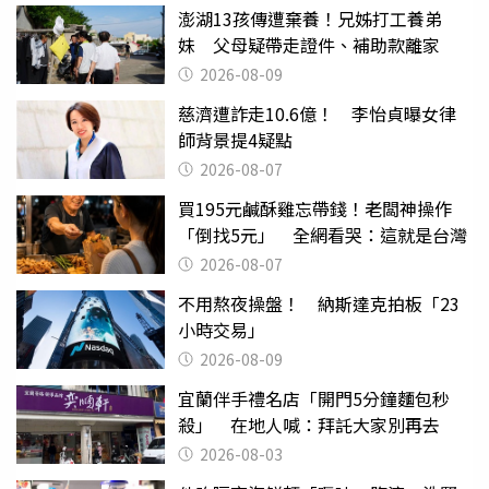
澎湖13孩傳遭棄養！兄姊打工養弟
妹 父母疑帶走證件、補助款離家
2026-08-09
慈濟遭詐走10.6億！ 李怡貞曝女律
師背景提4疑點
2026-08-07
買195元鹹酥雞忘帶錢！老闆神操作
「倒找5元」 全網看哭：這就是台灣
2026-08-07
不用熬夜操盤！ 納斯達克拍板「23
小時交易」
2026-08-09
宜蘭伴手禮名店「開門5分鐘麵包秒
殺」 在地人喊：拜託大家別再去
2026-08-03