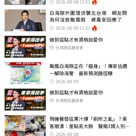
2026-08-08 11:03
白海豚外圍環流襲北台灣 網友問
為何沒放颱風假 蔣萬安回應了
2026-08-09 11:33
做到這點才有資格說愛你
台灣癌症基金會
颱風白海豚正在「瘦身」！專家估週
一解除海警 最新預測路徑曝
2026-08-09
做到這點才有資格說愛你
台灣癌症基金會
飛機餐發這果汁爆「廁所之亂」？乘
客崩潰：差點丟大臉 醫揭3類人別亂
喝
2026-08-08