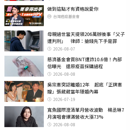
做到這點才有資格說愛你
台灣癌症基金會
母親過世當天提領206萬辦後事「父子
遭判刑」 律師：搶錢先下手是罪
2026-08-07
慈濟基金會買BNT遭詐10.6億！內部
信曝光 還原疫苗採購過程
2026-08-08
吳宗憲突認離婚12年 起底「正牌憲
嫂」張葳葳當年隱婚內幕
2026-07-19
寬魚國際澄清單月營收波動 楊丞琳7
月演唱會爆滿營收大漲73%
2026-08-08