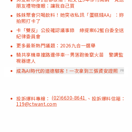
朋友禮物傻眼：讓我自己買
姊妹聚會只喝飲料！她突收私訊「蛋糕錢AA」：妳
拍照打卡了
卡「雙反」公投確認議事錄 綠提案62藍白委全送
紀律委員會
更多最新熱門議題：2026九合一選舉
騎共享機車撞路邊停車…男落跑後竄火苗 警調監
視器逮人
成為AI時代的道德駭客！一次拿到三張資安證照
PR
(02)6630-8641
投訴爆料專線：
、投訴爆料信箱：
119@ctwant.com