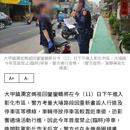
大甲鎮瀾宮媽祖回鑾鑾轎將在今（11）日下午進入彰化市區，大埔路
今年首度禁止(臨時)停車，警方進行宣導。（警方提供／葉靜美彰化
傳真）
A+
A-
大甲鎮瀾宮媽祖回鑾鑾轎將在今（11）日下午進入
彰化市區，警方考量大埔路段因重新畫設人行道及
停車區等標線，車輛停放停車區較靠近車道，恐影
響遶境活動行進，因此今年首度禁止(臨時)停車，
晚間駐駕彰化市天后宮，警方也在永樂商圈規畫