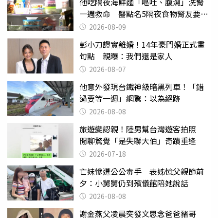
他吃隔夜海鮮麵「嘔吐、腹瀉」洗腎
一週救命 醫點名5隔夜食物腎友要注
意
2026-08-09
彭小刀證實離婚！14年豪門婚正式畫
句點 親曝：我們還是家人
2026-08-07
他意外發現台鐵神級暗黑列車！「錯
過要等一週」網驚：以為絕跡
2026-08-08
旅遊變認親！陸男幫台灣遊客拍照
閒聊驚覺「是失聯大伯」奇蹟重逢
2026-07-18
亡妹慘遭公公毒手 表姊憶父親節前
夕：小舅舅仍到殯儀館陪她說話
2026-08-08
謝金燕父凌晨突發文思念爸爸豬哥