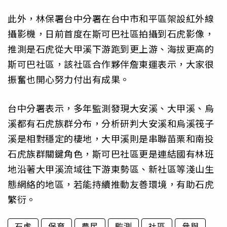
此外，林保署台中分署在台中市和平區架設紅外線
攝影機，日前首度在斯可巴社區拍攝到石虎影像，
推測是石虎從大甲溪下游跑到更上游、海拔更高的
斯可巴社區，該社區合作夥伴詹東運表示，大家很
振奮也開心努力付出有成果。
台中分署表示，多年監測發現大安溪、大甲溪、烏
溪都有石虎族群分布，分析研判大安溪和烏溪筏子
溪是相對穩定的棲地，大甲溪則是串聯苗栗和南投
石虎族群關鍵角色，斯可巴社區更是連結國有林班
地沿著大甲溪流域往下游東勢區、新社區等淺山生
態網絡的地區，若能持續推動友善環境，有助石虎
繁衍。
石虎
保育
農民
監測
社區
參與