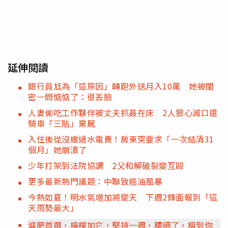
延伸閱讀
銀行員尪為「這原因」轉跑外送月入10萬 她被閨
密一問惦惦了：很丟臉
人妻偷吃工作夥伴被丈夫抓姦在床 2人狠心滅口還
騎車「三貼」棄屍
入住後從沒繳過水電費！房東突要求「一次結清31
個月」她崩潰了
少年打架到法院協調 2父和解破裂變互毆
更多最新熱門議題：中聯致癌油風暴
今熱如夏！明水氣增加將變天 下週2鋒面報到「這
天雨勢最大」
減肥首選，檸檬加它，堅持一週，腰細了，瘦到你