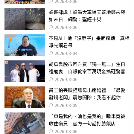
2026-08-06
蝗害肆虐！蝗蟲大軍鋪天蓋地襲來宛
如末日 網驚：聖經十災
2026-08-06
不是AI！他「沒脖子」畫面瘋傳 真相
曝光網看呆
2026-08-04
胡瓜靠股市回升買「獨一無二」生日
禮寵妻 自爆偷拿百萬現金搞砸驚喜
2026-08-06
員工怕丟臉拒讓母出席婚禮 「最愛
發錢老闆」震怒開除：我看不起你
2026-08-05
「車是我的、油也是我的」睡車竟被
收住宿費 官方一句話打臉飯店
2026-08-06