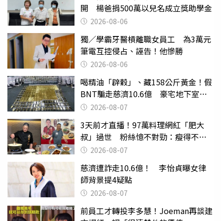
開 楊爸捐500萬以兒名成立獎助學金
2026-08-06
獨／學霸牙醫槓離職女員工 為3萬元
筆電互控侵占、誣告！他慘勝
2026-08-06
喝精油「辟穀」、藏158公斤黃金！假
BNT騙走慈濟10.6億 豪宅地下室竟
挖出乾鮑金庫
2026-08-07
3天前才直播！97萬料理網紅「肥大
叔」過世 粉絲憶不對勁：瘦得不合
理
2026-08-07
慈濟遭詐走10.6億！ 李怡貞曝女律
師背景提4疑點
2026-08-07
前員工才轉投李多慧！Joeman再談建