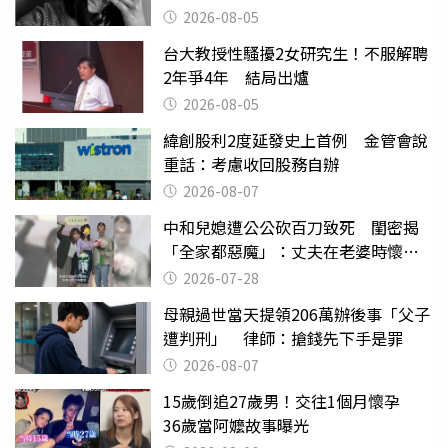
2026-08-05
台大教授性騷擾2女研究生！不服解聘
2年爭4年 結局出爐
2026-08-05
緯創股利2度延發史上首例 金管會說
重話：考慮收回股務自辦
2026-08-07
中和兒媳遭公公砍百刀致死 閨密揭
「全家都惡魔」：丈夫在老婆時懷孕
摔東西
2026-07-28
母親過世當天提領206萬辦後事「父子
遭判刑」 律師：搶錢先下手是罪
2026-08-07
15歲倒追27歲男！交往1個月懷孕
36歲當阿嬤故事曝光