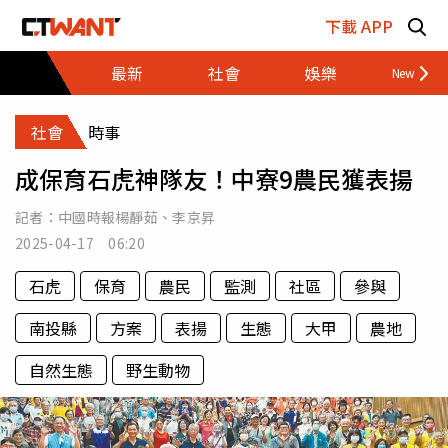
跳至主要內容區塊
下載 APP
最新
社會
娛樂
財經
社會
時事
成保育石虎神隊友！中寮9農民獲表揚
記者：
中國時報楊靜茹
、
李京昇
2025-04-17 06:20
石虎
保育
農民
監測
社區
參與
南投縣
方案
表揚
生態
大甲
農地
自然生態
野生動物