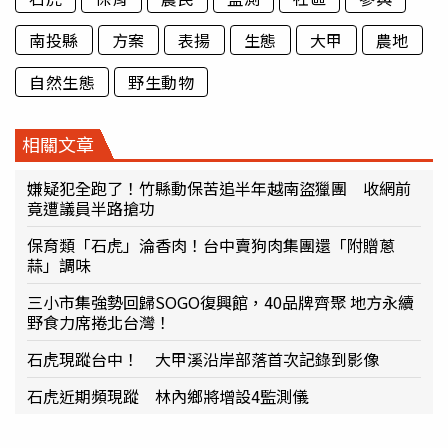
南投縣
方案
表揚
生態
大甲
農地
自然生態
野生動物
相關文章
嫌疑犯全跑了！竹縣動保苦追半年越南盜獵團 收網前
竟遭議員半路搶功
保育類「石虎」淪香肉！台中賣狗肉集團還「附贈蔥
蒜」調味
三小市集強勢回歸SOGO復興館，40品牌齊聚 地方永續
野食力席捲北台灣！
石虎現蹤台中！ 大甲溪沿岸部落首次記錄到影像
石虎近期頻現蹤 林內鄉將增設4監測儀