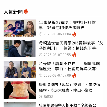
人氣新聞
15歲倒追27歲男！交往1個月懷
孕 36歲當阿嬤故事曝光
2026-08-06 17:04
母親過世當天提領206萬辦後事「父
子遭判刑」 律師：搶錢先下手是
罪
2026-08-07 09:55
苦苓喊「唐朝不存在」 網紅批瞎
編歷史：李白、杜甫用鮮卑文寫
詩？
2026-08-07 07:09
腹部脂肪的「剋星」找到了，常吃這
幾物，吃走大肚囊，瘦出小蠻腰
新素簡
校園割頸被害人楊承勳全名終得公