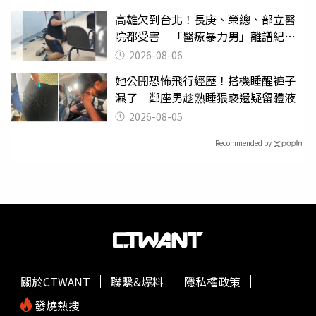
高雄欠到台北！長庚、榮總、部立醫
院都受害 「醫療暴力男」離譜紀錄
曝光
2026-08-06
她公開恐怖飛行經歷！搭機睡醒褲子
濕了 鄰座男趁熟睡猥褻還疑留體液
2026-08-05
Recommended by
關於CTWANT
聯繫&爆料
隱私權政策
發燒熱搜