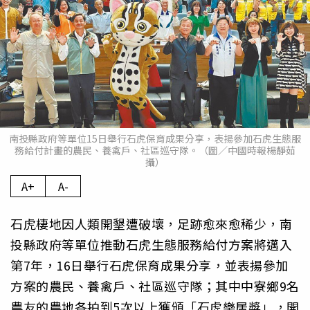
南投縣政府等單位15日舉行石虎保育成果分享，表揚參加石虎生態服
務給付計畫的農民、養禽戶、社區巡守隊。（圖／中國時報楊靜茹
攝）
A+
A-
石虎棲地因人類開墾遭破壞，足跡愈來愈稀少，南
投縣政府等單位推動石虎生態服務給付方案將邁入
第7年，16日舉行石虎保育成果分享，並表揚參加
方案的農民、養禽戶、社區巡守隊；其中中寮鄉9名
農友的農地各拍到5次以上獲頒「石虎樂居獎」，開