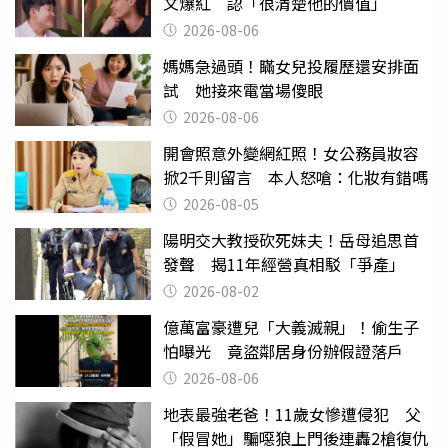
文爆紅 認「很清楚他的價值」
2026-08-06
媽媽急過頭！瞞女兒投履歷還安排面
試 她接來電當場傻眼
2026-08-06
開會照意外變網紅照！女公務員妝容
掀2千則留言 本人怒嗆：化妝有錯嗎
2026-08-05
陽明交大教授砍死妹夫！岳母追思首
發聲 揭11年經營真相駁「爭產」
2026-08-02
億萬富豪遭兒「大義滅親」！偷生子
怕曝光 竟盜鄰居身份辦假證落戶
2026-08-06
地表最強老爸！11歲女慘遭侵犯 父
「假冒她」騙噁狼上門後連轟2槍復仇