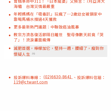
曾精準命中311！「日本龍婆」又預言：7月亞洲大
海嘯 台灣災情最嚴重
年輕媽媽在「吸毒趴」玩瘋了…2歲幼女被鎖家中
靠喝馬桶水撐過4天獲救
更多最新熱門議題：中聯致癌油風暴
教宗方濟各復活節隔日離世 聖母像數天前竟「哭
了」！流淚畫面瘋傳
減肥首選，檸檬加它，堅持一週，腰細了，瘦到你
懷疑人生
PR
(02)6630-8641
投訴爆料專線：
、投訴爆料信箱：
119@ctwant.com