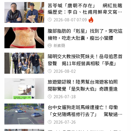
苦苓喊「唐朝不存在」 網紅批瞎
編歷史：李白、杜甫用鮮卑文寫
詩？
2026-08-07 07:09
腹部脂肪的「剋星」找到了，常吃這
幾物，吃走大肚囊，瘦出小蠻腰
新素簡
陽明交大教授砍死妹夫！岳母追思首
發聲 揭11年經營真相駁「爭產」
2026-08-02
旅遊變認親！陸男幫台灣遊客拍照
閒聊驚覺「是失聯大伯」奇蹟重逢
2026-07-18
台中女遛狗走斑馬線遭撞亡！母慟
「女兒隨媽祖修行去了」 駕駛過失
致死判9月
2026-07-26