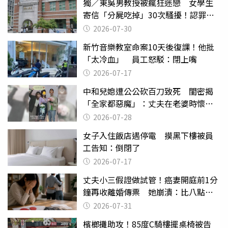
獨／東吳男教授被瘋狂迷戀 女學生
寄信「分屍吃掉」30次騷擾！認罪免
關
2026-07-30
新竹音樂教室命案10天後復課！他批
「太冷血」 員工怒駁：閉上嘴
2026-07-17
中和兒媳遭公公砍百刀致死 閨密揭
「全家都惡魔」：丈夫在老婆時懷孕
摔東西
2026-07-28
女子入住飯店遇停電 摸黑下樓被員
工告知：倒閉了
2026-07-17
丈夫小三假證做試管！癌妻開庭前1分
鐘再收離婚傳票 她崩潰：比八點檔
還扯
2026-07-31
檳榔攤助攻！85度C騎樓擺桌椅被告