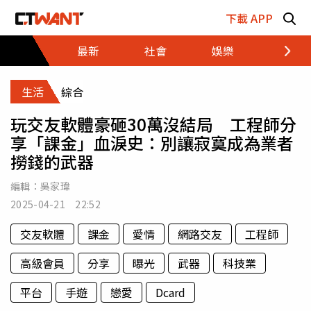
跳至主要內容區塊
下載 APP
最新
社會
娛樂
財經
生活
綜合
玩交友軟體豪砸30萬沒結局 工程師分
享「課金」血淚史：別讓寂寞成為業者
撈錢的武器
編輯：
吳家瑋
2025-04-21 22:52
交友軟體
課金
愛情
網路交友
工程師
高級會員
分享
曝光
武器
科技業
平台
手遊
戀愛
Dcard