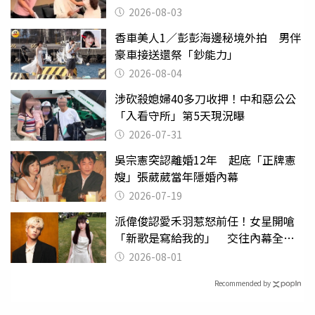
潰
2026-08-03
香車美人1／彭彭海邊秘境外拍 男伴
豪車接送還祭「鈔能力」
2026-08-04
涉砍殺媳婦40多刀收押！中和惡公公
「入看守所」第5天現況曝
2026-07-31
吳宗憲突認離婚12年 起底「正牌憲
嫂」張葳葳當年隱婚內幕
2026-07-19
派偉俊認愛禾羽惹怒前任！女星開嗆
「新歌是寫給我的」 交往內幕全說
了
2026-08-01
Recommended by