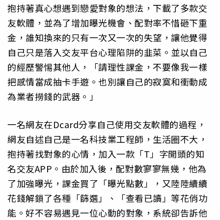
抱持著真心想遇到戀愛對象的想法，下載了多款交
友軟體，並為了增加曝光機會、配對率不惜砸下重
金，誰知換來的只有一次又一次的失望，讓他覺得
自己只是落入交友平台心理陷阱的韭菜。並以自己
的經歷警惕其他人，「請理性課金，不要像我一樣
把感情當成抽卡手遊。也別讓自己的寂寞和衝動成
為業者撈錢的武器。」
一名網友在Dcard分享自己使用交友軟體的過程，
網友自述自己是一名科技業工程師，生活圈不大，
抱持著找對象的心情，加入一款「T」字開頭的知
名交友APP。由於加入後，配對數寥寥無幾，他為
了加強曝光，課金買了「曝光點數」，又陸陸續續
花錢解鎖了各種「篩選」、「查看已讀」等花俏功
能。好不容易遇見一位心動的對象，系統卻告訴他