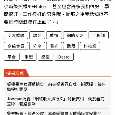
小時後照樣99+Likes，甚至包含許多長相很好、學
歷很好、工作很好的男性哦、從那之後我就知道不
要把時間浪費在上面了。」
交友軟體
課金
愛情
網路交友
工程師
高級會員
分享
曝光
武器
科技業
平台
手遊
戀愛
Dcard
相關文章
板橋畫室女師遭槍亡！前夫疑畏罪自戕 鄰居曝：曾在
騎樓扯頭髮
Joeman揭露「網紅收入排行文」背後真相 網友看完
直呼：套路很深
警察販毒、侵占公款！嘉義縣警員因債務販賣安非他