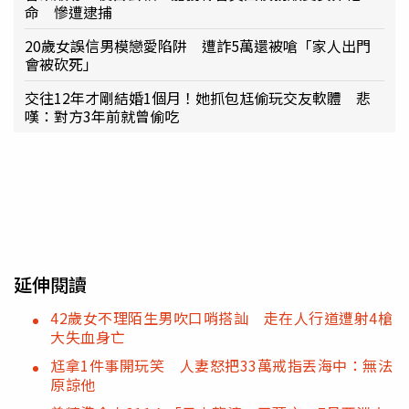
命 慘遭逮捕
20歲女誤信男模戀愛陷阱 遭詐5萬還被嗆「家人出門
會被砍死」
交往12年才剛結婚1個月！她抓包尪偷玩交友軟體 悲
嘆：對方3年前就曾偷吃
延伸閱讀
42歲女不理陌生男吹口哨搭訕 走在人行道遭射4槍
大失血身亡
尪拿1件事開玩笑 人妻怒把33萬戒指丟海中：無法
原諒他