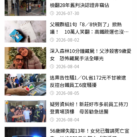
檢翻28年舊判決認證非竊佔
2026-07-30
父親群組1句「8／8快到了」掀熱
議！ 10萬人笑翻：高鐵疏運也沒列
父親節
2026-08-02
深入森林10分鐘藏屍！父涉殺害9歲愛
女 恐怖藏屍手法全曝光
2026-08-04
逃票告性騷1／OL省172元不甘被逮
反控台鐵員工6度騷擾
2026-08-05
疑勞資糾紛！新莊好市多前員工持刀
登賣場頂樓 母苦勸急送醫
2026-08-04
56歲婦失蹤13年！女兒已聲請死亡宣