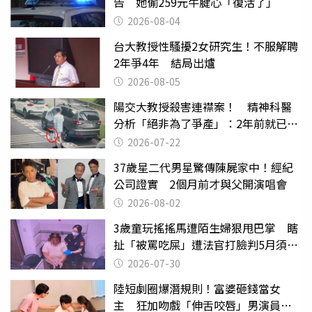
告 她偷259元牛腱心「復活了」
2026-08-04
台大教授性騷擾2女研究生！不服解聘
2年爭4年 結局出爐
2026-08-05
陽交大教授殺害連襟案！ 精神科醫
分析「絕非為了爭產」：2年前就已言
行詭異
2026-07-22
37歲星二代男星驚傳陳屍家中！經紀
公司證實 2個月前才與父開演唱會
2026-08-02
3歲童玩搖搖馬遭陌生婦狠甩巴掌 瞎
扯「被罵吃屎」遭法官打臉判5月須入
監
2026-07-30
陸短劇圈爆潛規則！富婆砸錢當女
主 狂加吻戲「伸舌咬唇」男演員崩