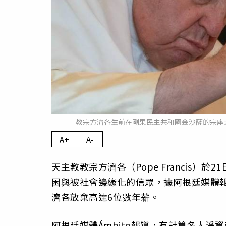
教宗方濟各生前在剛果民主共和國金沙薩的宗座
A+
A-
天主教教宗方濟各（Pope Francis）
困與被社會邊緣化的信眾，據阿根廷媒體報
濟各放棄高達6位數年薪。
阿根廷媒體Ámbito報導，有計算名人淨