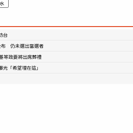
水
訪台
公布 仍未選出當選者
斯基等政要將出席葬禮
曝光「希望埋在這」