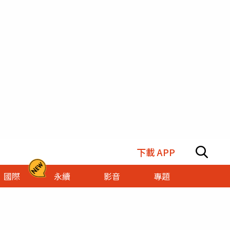
下載 APP
國際
永續
影音
專題