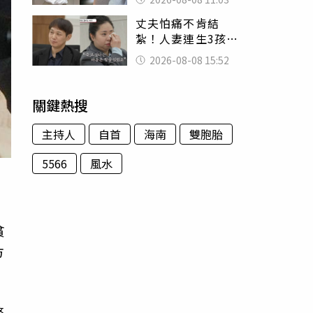
友洗版認證
丈夫怕痛不肯結
紮！人妻連生3孩
控遭家暴淚喊：真
2026-08-08 15:52
的好累
關鍵熱搜
主持人
自首
海南
雙胞胎
5566
風水
貧
方
幣