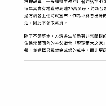
根據報導，一般樞機主教的月薪約落在470
每年其實有權獲得高達29萬英鎊，約新台
過方濟各上任時就宣布，作為耶穌會出身
活，因此不領取薪資。
除了不領薪水，方濟各生前過著非常簡樸
住進梵蒂岡內的神父宿舍「聖瑪爾大之家」（Do
餐，並選擇只戴鍍金或銀的戒指，而非更