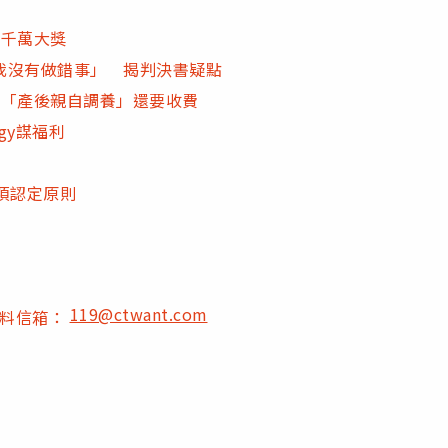
3千萬大獎
我沒有做錯事」 揭判決書疑點
求「產後親自調養」還要收費
gy謀福利
項認定原則
119@ctwant.com
爆料信箱：