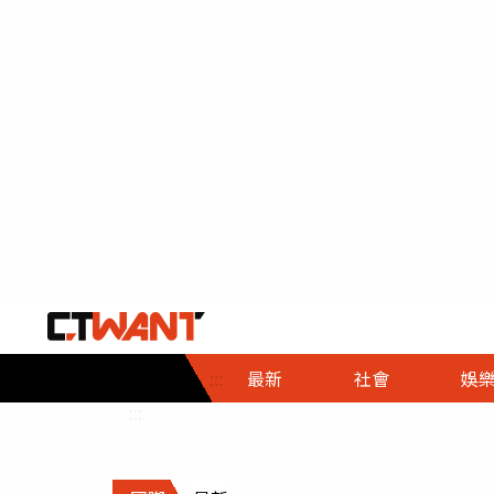
社會首頁
娛樂首頁
財經首頁
政
:::
最新
社會
娛
時事
即時
熱線
:::
直擊
大條
人物
調查
專題
３Ｃ