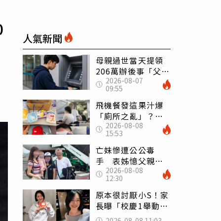
0
人氣新聞
母親過世當天提領
206萬辦後事「父子
2026-08-07
遭判刑」 律師：
09:55
搶錢先下手是罪
飛機餐發這果汁爆
「廁所之亂」？乘
2026-08-08
客崩潰：差點丟大
15:53
臉 醫揭3類人別亂
喝
亡妹慘遭公公毒
手 表姊憶父親節
2026-08-08
前夕：小舅舅仍到
12:30
殯儀館陪她說話
原本很討厭小S！家
長曝「校慶1舉動」
讓她徹底改觀 網
2026-08-08 11:03