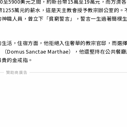
0至5900美元之間，約新台幣15萬至19萬元，而方濟各
幣1255萬元的薪水，這是天主教會授予教宗辦公室的。
的神職人員，曾立下「貧窮誓言」，誓言一生過著簡樸
的生活，住宿方面，他拒絕入住奢華的教宗官邸，而選
mus Sanctae Marthae），他還堅持在公共餐
昂貴的金戒指。