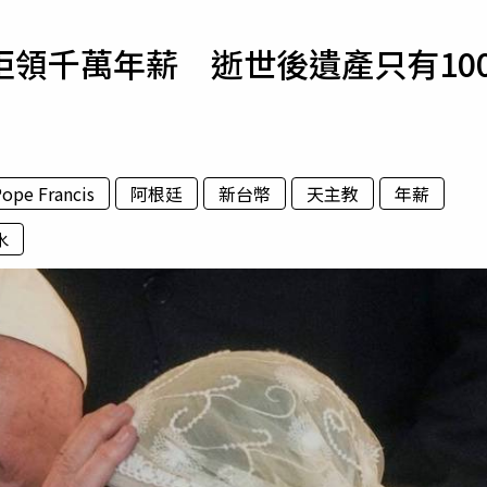
寵物
領千萬年薪 逝世後遺產只有10
運勢
運動
梅酒
ope Francis
阿根廷
新台幣
天主教
年薪
水