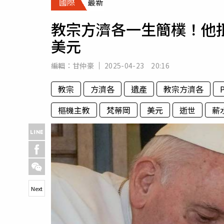
國際
最新
人物
汽車
教宗方濟各一生簡樸！他拒
專欄
美元
房產新勢力
編輯：
甘仲豪
2025-04-23 20:16
教宗
方濟各
遺產
教宗方濟各
P
樞機主教
梵蒂岡
美元
逝世
薪
Next