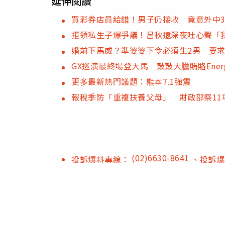
延伸閱讀
買彩券店員給錯！男子仍接收 竟意外中
拒領私生子爆爭議！呂秋遠深夜吐心聲「
婚前下馬威？準婆婆下令必須生2男 要
GX巡演最終場登大馬 鼓鼓大膽賄賂Ener
更多最新熱門議題：熊本7.1強震
報稅季防「重複扶養父母」 財政部祭11
(02)6630-8641
投訴爆料專線：
、投訴