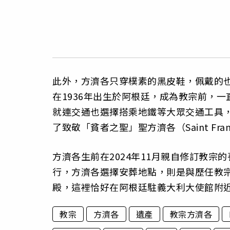
此外，方濟各只穿樸素的黑皮鞋，佩戴的
在1936年出生於阿根廷，成為教宗前，
就連交通也選擇搭乘地鐵等大眾交通工具
了致敬「貧者之聖」聖方濟各（Saint Fran
方濟各生前在2024年11月親自修訂教宗
行，方濟各選擇安葬地點，則是與歷任教
殿，這裡恰好在阿根廷駐義大利大使館附
教宗
方濟各
遺產
教宗方濟各