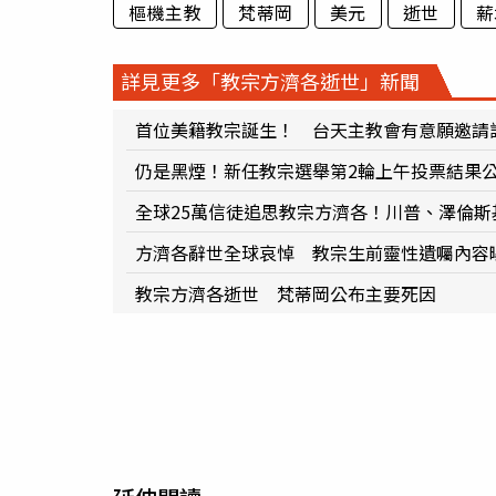
樞機主教
梵蒂岡
美元
逝世
薪
詳見更多「教宗方濟各逝世」新聞
首位美籍教宗誕生！ 台天主教會有意願邀請
仍是黑煙！新任教宗選舉第2輪上午投票結果
全球25萬信徒追思教宗方濟各！川普、澤倫
方濟各辭世全球哀悼 教宗生前靈性遺囑內容
教宗方濟各逝世 梵蒂岡公布主要死因