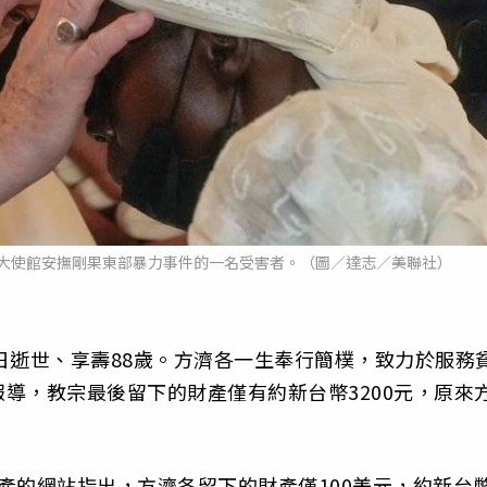
大使館安撫剛果東部暴力事件的一名受害者。（圖／達志／美聯社）
於21日逝世、享壽88歲。方濟各一生奉行簡樸，致力於服務
導，教宗最後留下的財產僅有約新台幣3200元，原來
資產的網站指出，方濟各留下的財產僅100美元，約新台