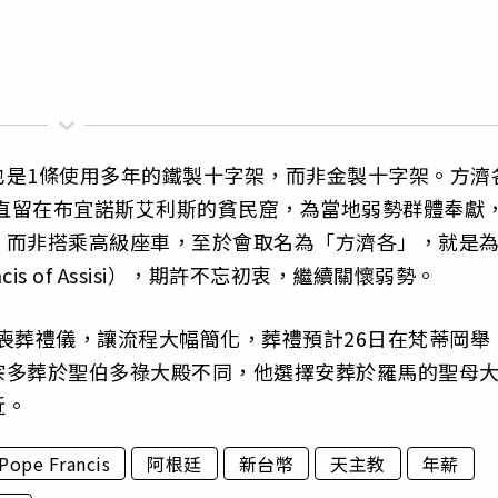
也是1條使用多年的鐵製十字架，而非金製十字架。方濟
一直留在布宜諾斯艾利斯的貧民窟，為當地弱勢群體奉獻
，而非搭乘高級座車，至於會取名為「方濟各」，就是
cis of Assisi），期許不忘初衷，繼續關懷弱勢。
的喪葬禮儀，讓流程大幅簡化，葬禮預計26日在梵蒂岡舉
宗多葬於聖伯多祿大殿不同，他選擇安葬於羅馬的聖母
近。
Pope Francis
阿根廷
新台幣
天主教
年薪