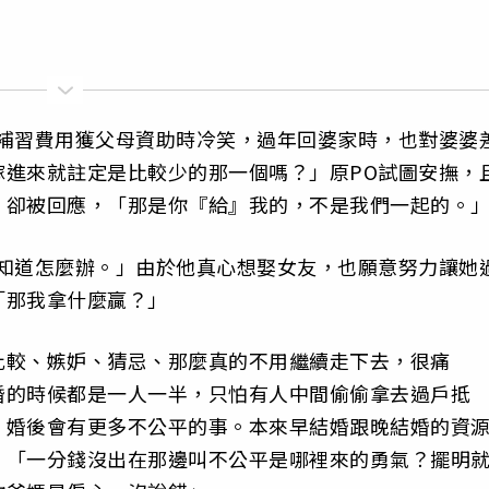
嫂補習費用獲父母資助時冷笑，過年回婆家時，也對婆婆
嫁進來就註定是比較少的那一個嗎？」原PO試圖安撫，
，卻被回應，「那是你『給』我的，不是我們一起的。
不知道怎麼辦。」由於他真心想娶女友，也願意努力讓她
「那我拿什麼贏？」
比較、嫉妒、猜忌、那麼真的不用繼續走下去，很痛
婚的時候都是一人一半，只怕有人中間偷偷拿去過戶抵
！婚後會有更多不公平的事。本來早結婚跟晚結婚的資
、「一分錢沒出在那邊叫不公平是哪裡來的勇氣？擺明