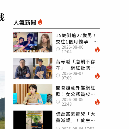
我
人氣新聞
15歲倒追27歲男！
交往1個月懷孕 36
2026-08-06
歲當阿嬤故事曝光
17:04
苦苓喊「唐朝不存
在」 網紅批瞎編
2026-08-07
歷史：李白、杜甫
07:09
用鮮卑文寫詩？
開會照意外變網紅
照！女公務員妝容
2026-08-05
掀2千則留言 本人
22:43
怒嗆：化妝有錯嗎
億萬富豪遭兒「大
義滅親」！偷生子
怕曝光 竟盜鄰居
2026-08-06 17:53