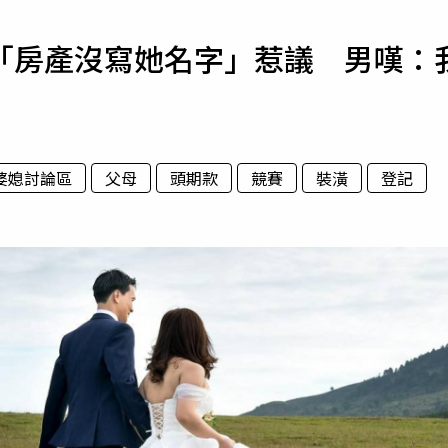
寵物
「房產沒寫她名字」惹議 男嘆：
運勢
運動
梅酒
婆媳討論區
父母
頭期款
競賽
裝潢
登記