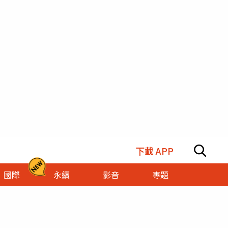
下載 APP
國際
永續
影音
專題