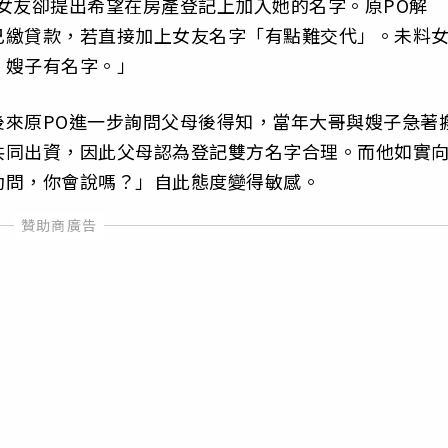
女友卻提出希望在房產登記上加入她的名字。原PO解
己繳貸款，若直接加上女友名字「有點難交代」。未料
，嫂子有名字。」
後來原PO進一步詢問父母後得知，當年大哥與嫂子急著
共同出資，因此父母認為登記雙方名字合理。而他如實
動問，你會說嗎？」自此態度變得敏感。