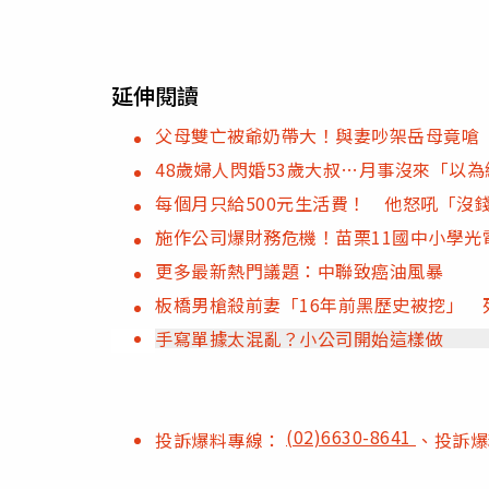
延伸閱讀
父母雙亡被爺奶帶大！與妻吵架岳母竟嗆
48歲婦人閃婚53歲大叔…月事沒來「以
每個月只給500元生活費！ 他怒吼「沒
施作公司爆財務危機！苗栗11國中小學光
更多最新熱門議題：中聯致癌油風暴
板橋男槍殺前妻「16年前黑歷史被挖」 
手寫單據太混亂？小公司開始這樣做
(02)6630-8641
投訴爆料專線：
、投訴