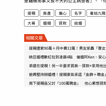
是藉機鬧事又長不大的公主病患者」、「
提親
房產
偏心
名字
毒姑九賤
大哥
婚姻
貸款
結婚
相關文章
提親遭索90萬＋月中費32萬！男友家轟「賣
納豆婚禮數紅包到凌晨4點 催婚阿Ken、安
弟還在提親！另一半要求買房…貸款+家用他
爸媽堅持辦婚禮！提親豪氣承諾「金飾＋聘金
南下提親岳父討「100萬聘金」 他心累想貸