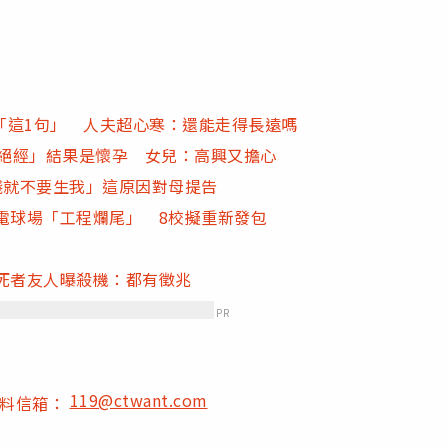
「這1句」 人夫超心寒：還能走得長遠嗎
為絕經」結果是懷孕 女兒：高興又擔心
錢就不要生我」這原因對母提告
電球場「工程爛尾」 8校擬重新發包
死者友人曝殺機：都有徵兆
PR
119@ctwant.com
爆料信箱：