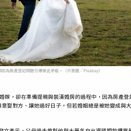
因為房產登記問題引爆彼此矛盾。（示意圖／Pixabay）
及婚嫁，卻在準備提親與裝潢婚房的過程中，因為房產登
願意娶對方、讓她過好日子，但若婚姻總是被她變成與
」
」發文表示，父母過去曾幫他與大哥各自出資頭期款購買