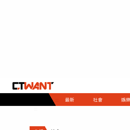
社會首頁
娛樂首頁
財經首頁
政
:::
最新
社會
娛
時事
即時
熱線
:::
直擊
大條
人物
調查
專題
３Ｃ