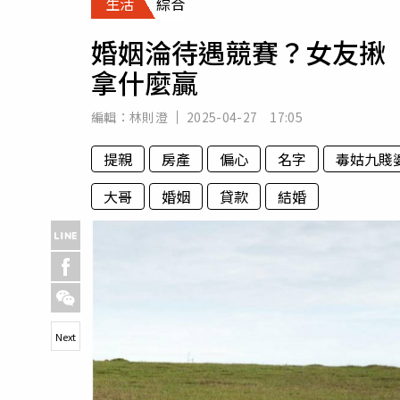
生活
綜合
人物
汽車
婚姻淪待遇競賽？女友揪
專欄
拿什麼贏
房產新勢力
編輯：
林則澄
2025-04-27 17:05
提親
房產
偏心
名字
毒姑九賤
大哥
婚姻
貸款
結婚
Next