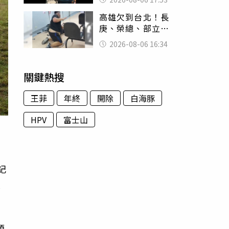
身份辦假證落戶
高雄欠到台北！長
庚、榮總、部立醫
院都受害 「醫療
2026-08-06 16:34
暴力男」離譜紀錄
曝光
關鍵熱搜
王菲
年終
開除
白海豚
HPV
富士山
記
大
預