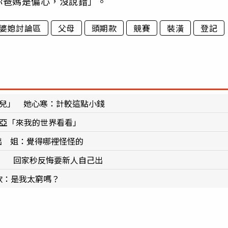
你爸媽是偏心，沒說錯」。
婆媳討論區
父母
頭期款
競賽
裝潢
登記
女兒」 她心寒：計較這點小錢
心亞「來我的世界看看」
出 姐：覺得哪裡怪怪的
」 回家秒反悔要新人自己出
款：是我太窮嗎？