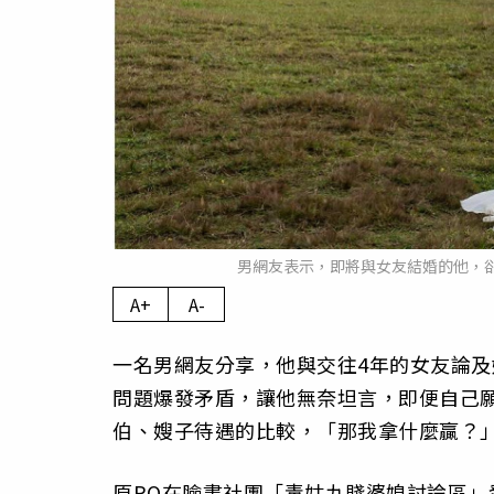
男網友表示，即將與女友結婚的他，卻
A+
A-
一名男網友分享，他與交往4年的女友論
問題爆發矛盾，讓他無奈坦言，即便自己
伯、嫂子待遇的比較，「那我拿什麼贏？
原PO在臉書社團「毒姑九賤婆媳討論區