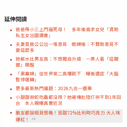
延伸閱讀
爸爸帶小三上門逼死母！ 多年後竟求女兒「資助
私生女出國讀書」
夫妻買房公公出一堆意見 媳婦嗆：不贊助意見不
要這麼多
她薪水比男友高：不想獨自升級 一票人看「這關
鍵」開酸
「黑寡婦」從世界第二高樓跳下 曝後遺症「大腦
暫停運轉」
更多最新熱門議題：2026九合一選舉
小甜甜吞蛇吃蟲都沒用？她被傳赴陸打拚不到1年回
台 本人親曝真實近況
脆友都說相見恨晚！苦甜72%比利時巧克力 大人味
爆紅！
PR