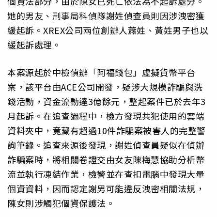
個資法部分，由於陳女已死亡依法為不起訴處分。
她的男友、刑事局科偵隊謝姓偵查員則因涉洩密獲
緩起訴。XREX公司兩位創辦人蕭姓、黃姓男子也以
緩起訴處理。
本案源起於中檢偵辦「阿福錢包」虛擬貨幣平台
案，該平台由ACE公司開發，疑涉大規模詐騙與洗
錢活動，資金流動達3億餘元，整起案件已於去年3
月起訴。在追查過程中，檢方發現共犯使用的雲端
資料夾中，竟藏有超過10件詐騙案被害人的完整警
詢筆錄。追查來源後發現，謝姓偵查員疑似在偵辦
詐騙案時，將相關卷證交由女友陳梅慧協助分析幣
流並執行凍結作業，檢警並在查扣電腦中發現大量
個資資料，因而認定謝男可能違反洩密相關法規，
陳女則涉觸犯個資保護法。