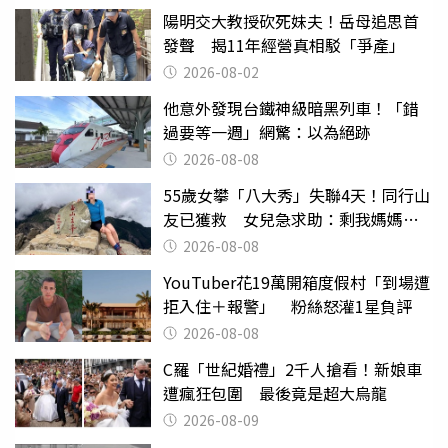
陽明交大教授砍死妹夫！岳母追思首
發聲 揭11年經營真相駁「爭產」
2026-08-02
他意外發現台鐵神級暗黑列車！「錯
過要等一週」網驚：以為絕跡
2026-08-08
55歲女攀「八大秀」失聯4天！同行山
友已獲救 女兒急求助：剩我媽媽還
沒找到
2026-08-08
YouTuber花19萬開箱度假村「到場遭
拒入住＋報警」 粉絲怒灌1星負評
2026-08-08
C羅「世紀婚禮」2千人搶看！新娘車
遭瘋狂包圍 最後竟是超大烏龍
2026-08-09