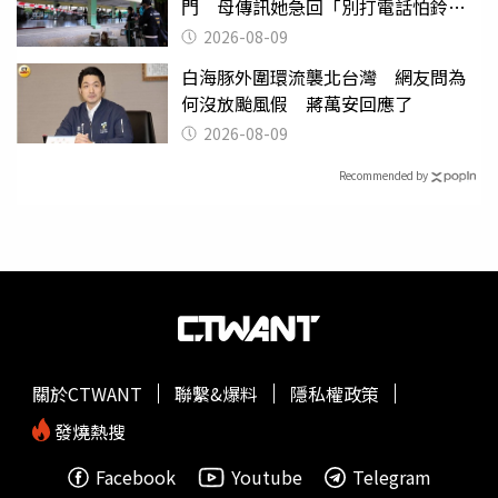
門 母傳訊她急回「別打電話怕鈴
響」
2026-08-09
白海豚外圍環流襲北台灣 網友問為
何沒放颱風假 蔣萬安回應了
2026-08-09
Recommended by
關於CTWANT
聯繫&爆料
隱私權政策
發燒熱搜
Facebook
Youtube
Telegram