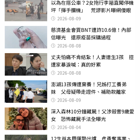
以為在搭公車？2女拖行李箱直闖停機
坪「揮手攔機」 荒謬影片曝網傻眼
2026-08-09
慈濟基金會買BNT遭詐10.6億！內部
信曝光 還原疫苗採購過程
2026-08-08
丈夫怕痛不肯結紮！人妻連生3孩 控
遭家暴淚喊：真的好累
2026-08-08
澎湖13孩傳遭棄養！兄姊打工養弟
妹 父母疑帶走證件、補助款離家
2026-08-09
深入森林10分鐘藏屍！父涉殺害9歲愛
女 恐怖藏屍手法全曝光
2026-08-04
12生肖本周運勢出爐 虎勇奪事業、