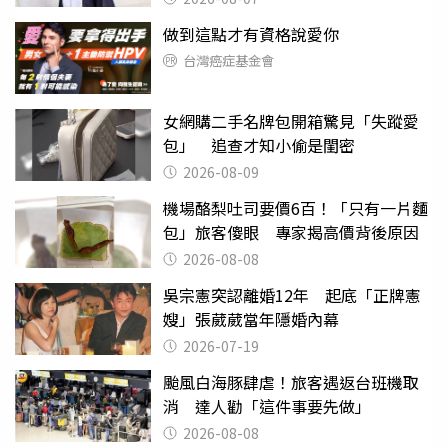
做到這點才有資格說愛你
台灣癌症基金會
女網購二手名牌包開箱驚見「失蹤愛
包」 追查才知小偷是閨密
2026-08-09
機場酪梨吐司要價6百！「只有一片麵
包」旅客傻眼 專家揭高價背後原因
2026-08-08
吳宗憲突認離婚12年 起底「正牌憲
嫂」張葳葳當年隱婚內幕
2026-07-19
颱風白海豚肆虐！旅客遇返台班機取
消 達人勸「這件事要先做」
2026-08-08