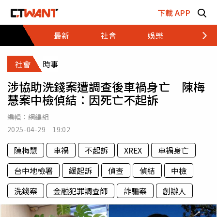
跳至主要內容區塊
下載 APP
最新
社會
娛樂
財經
社會
時事
涉協助洗錢案遭調查後車禍身亡 陳梅
慧案中檢偵結：因死亡不起訴
編輯：
網編組
2025-04-29 19:02
陳梅慧
車禍
不起訴
XREX
車禍身亡
台中地檢署
緩起訴
偵查
偵結
中檢
洗錢案
金融犯罪調查師
詐騙案
創辦人