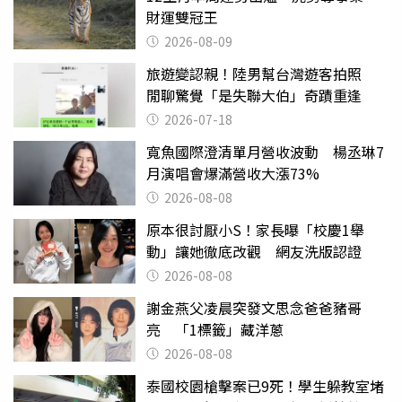
財運雙冠王
2026-08-09
旅遊變認親！陸男幫台灣遊客拍照
閒聊驚覺「是失聯大伯」奇蹟重逢
2026-07-18
寬魚國際澄清單月營收波動 楊丞琳7
月演唱會爆滿營收大漲73%
2026-08-08
原本很討厭小S！家長曝「校慶1舉
動」讓她徹底改觀 網友洗版認證
2026-08-08
謝金燕父凌晨突發文思念爸爸豬哥
亮 「1標籤」藏洋蔥
2026-08-08
泰國校園槍擊案已9死！學生躲教室堵