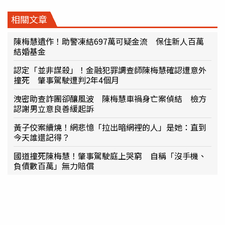
相關文章
陳梅慧遺作！助警凍結697萬可疑金流 保住新人百萬
結婚基金
認定「並非謀殺」！金融犯罪調查師陳梅慧確認遭意外
撞死 肇事駕駛遭判2年4個月
洩密助查詐團卻釀風波 陳梅慧車禍身亡案偵結 檢方
認謝男立意良善緩起訴
黃子佼案續燒！網悲憶「拉出暗網裡的人」是她：直到
今天誰還記得？
國道撞死陳梅慧！肇事駕駛庭上哭窮 自稱「沒手機、
負債數百萬」無力賠償