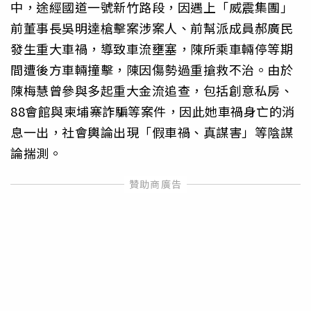
中，途經國道一號新竹路段，因遇上「威震集團」
前董事長吳明達槍擊案涉案人、前幫派成員郝廣民
發生重大車禍，導致車流壅塞，陳所乘車輛停等期
間遭後方車輛撞擊，陳因傷勢過重搶救不治。由於
陳梅慧曾參與多起重大金流追查，包括創意私房、
88會館與柬埔寨詐騙等案件，因此她車禍身亡的消
息一出，社會輿論出現「假車禍、真謀害」等陰謀
論揣測。