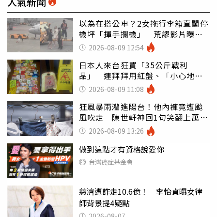
人氣新聞
以為在搭公車？2女拖行李箱直闖停
機坪「揮手攔機」 荒謬影片曝網
傻眼
2026-08-09 12:54
日本人來台狂買「35公斤戰利
品」 連拜拜用紅盤、「小心地
滑」告示牌也帶回家
2026-08-09 11:08
狂風暴雨灌進陽台！他內褲竟遭颱
風吹走 陳世軒神回1句笑翻上萬網
友
2026-08-09 13:26
做到這點才有資格說愛你
台灣癌症基金會
慈濟遭詐走10.6億！ 李怡貞曝女律
師背景提4疑點
2026-08-07