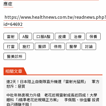
應症
https://www.healthnews.com.tw/readnews.php
id=64692
雷射
A酸
口服A酸
皮膚
治療
保養
打雷
施打
醫師
停用
醫學
討論
醫美診所
相關文章
連2天！日本陸上自衛隊直升機遭「雷射光猛照」 軍方
怒斥：惡質
中壯年熱衷視力升級 老花近視雷射成長近四成！大學
眼科「i精準老花近視矯正方案」 李佩甄、徐佳馨 投資
自己穩賺不賠！