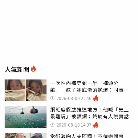
人氣新聞
一次性內褲穿到一半「褲頭分
離」 妹子裙底滑落尬爆：同事全
看光
2026-08-09 22:46
網紅度假激推這地方！他喊「史上
最難玩」被讚爆：終於有人說實話
2026-08-10 14:37
當街激吻人夫阿翔！不倫戀毀事