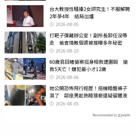
台大教授性騷擾2女研究生！不服解聘
2年爭4年 結局出爐
2026-08-05
打靶子彈藏辦公室！副所長卸任沒帶
走 偷查情敵個資被搜曝多年秘密
2026-08-10
60歲翁目睹搶案挺身相救遭圍毆 搶
救5天亡！嫌犯最小才12歲
2026-08-06
她公開恐怖飛行經歷！搭機睡醒褲子
濕了 鄰座男趁熟睡猥褻還疑留體液
2026-08-05
Recommended by