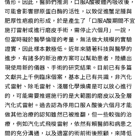
情形。因此，醫師們推測，口服A酸被體內吸收後，
可能會影響膠原蛋白酶的活性，以致促進蟹足腫與
肥厚性疤痕的形成，於是產生了「口服A酸期間不宜
施打雷射或進行磨皮手術，需停止六個月」一說，
但當時礙於醫學倫理的考量，無法做大規模的實驗
證實，因此樣本數極低。近年來隨著科技與醫學的
進步，有諸多的新治療方案可以幫助患者，陸續出
現使用新的儀器、手術的研究結果。目前已有多篇
文獻共上千例臨床個案，基本上已有共識，非汽化
式雷射、除毛雷射、淺層化學煥膚是可以放心進行
的，可能需要推遲施行的是大範圍的磨皮以及全層
汽化式雷射。過去認為停用口服Ａ酸後六個月才能
做其他治療的認知雖然已被推翻，但一些較強的治
療，例如汽化式飛梭雷射，依然有賴醫師和病患之
間的充分溝通，以及適當的術前術後照顧，來降低