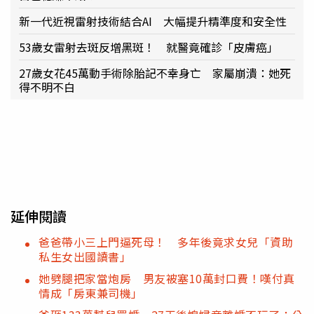
新一代近視雷射技術結合AI 大幅提升精準度和安全性
53歲女雷射去斑反增黑斑！ 就醫竟確診「皮膚癌」
27歲女花45萬動手術除胎記不幸身亡 家屬崩潰：她死
得不明不白
延伸閱讀
爸爸帶小三上門逼死母！ 多年後竟求女兒「資助
私生女出國讀書」
她劈腿把家當炮房 男友被塞10萬封口費！嘆付真
情成「房東兼司機」