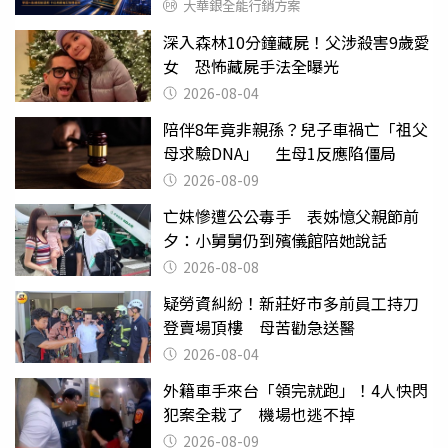
大華銀全能行銷方案
深入森林10分鐘藏屍！父涉殺害9歲愛
女 恐怖藏屍手法全曝光
2026-08-04
陪伴8年竟非親孫？兒子車禍亡「祖父
母求驗DNA」 生母1反應陷僵局
2026-08-09
亡妹慘遭公公毒手 表姊憶父親節前
夕：小舅舅仍到殯儀館陪她說話
2026-08-08
疑勞資糾紛！新莊好市多前員工持刀
登賣場頂樓 母苦勸急送醫
2026-08-04
外籍車手來台「領完就跑」！4人快閃
犯案全栽了 機場也逃不掉
2026-08-09