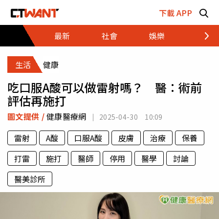
跳至主要內容區塊
下載 APP
最新
社會
娛樂
財經
生活
健康
吃口服A酸可以做雷射嗎？ 醫：術前
評估再施打
圖文提供 /
健康醫療網
2025-04-30 10:09
雷射
A酸
口服A酸
皮膚
治療
保養
打雷
施打
醫師
停用
醫學
討論
醫美診所