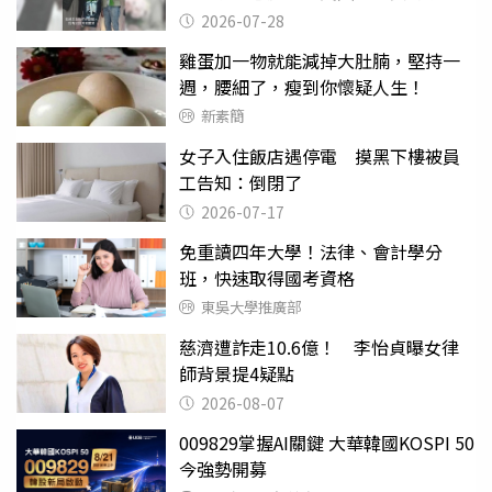
摔東西
2026-07-28
雞蛋加一物就能減掉大肚腩，堅持一
週，腰細了，瘦到你懷疑人生！
新素簡
女子入住飯店遇停電 摸黑下樓被員
工告知：倒閉了
2026-07-17
免重讀四年大學！法律、會計學分
班，快速取得國考資格
東吳大學推廣部
慈濟遭詐走10.6億！ 李怡貞曝女律
師背景提4疑點
2026-08-07
009829掌握AI關鍵 大華韓國KOSPI 50
今強勢開募