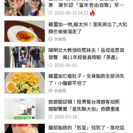
業 謝忻認「當年咎由自取」罕吐
心聲
2026-08-10 14:12
雞蛋加一物,瘦太快！溼氣排出了,大肚
腩也偷偷溜走了
新素簡
陽明交大教授砍死妹夫！岳母追思首
發聲 揭11年經營真相駁「爭產」
2026-08-02
雞蛋加它瘦肚子，全身脂肪全部消失
了，小腹都平坦了
新素簡
旅遊變認親！陸男幫台灣遊客拍照
閒聊驚覺「是失聯大伯」奇蹟重逢
2026-07-18
腹部脂肪的「剋星」找到了，常吃這