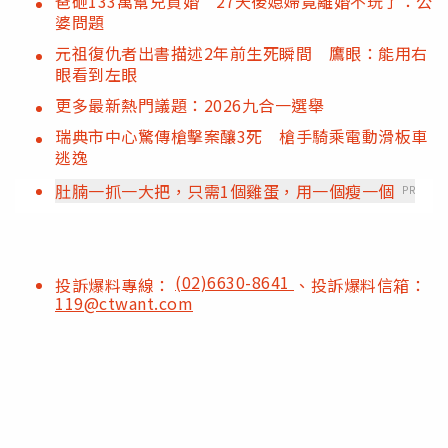
爸砸133萬幫兒買婚 27天後媳婦竟離婚不玩了：公
婆問題
元祖復仇者出書描述2年前生死瞬間 鷹眼：能用右
眼看到左眼
更多最新熱門議題：2026九合一選舉
瑞典市中心驚傳槍擊案釀3死 槍手騎乘電動滑板車
逃逸
肚腩一抓一大把，只需1個雞蛋，用一個瘦一個
PR
(02)6630-8641
投訴爆料專線：
、投訴爆料信箱：
119@ctwant.com