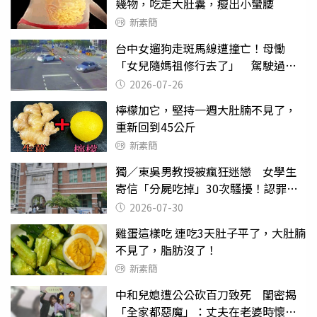
幾物，吃走大肚囊，瘦出小蠻腰
新素簡
台中女遛狗走斑馬線遭撞亡！母慟
「女兒隨媽祖修行去了」 駕駛過失
致死判9月
2026-07-26
檸檬加它，堅持一週大肚腩不見了，
重新回到45公斤
新素簡
獨／東吳男教授被瘋狂迷戀 女學生
寄信「分屍吃掉」30次騷擾！認罪免
關
2026-07-30
雞蛋這樣吃 連吃3天肚子平了，大肚腩
不見了，脂肪沒了！
新素簡
中和兒媳遭公公砍百刀致死 閨密揭
「全家都惡魔」：丈夫在老婆時懷孕