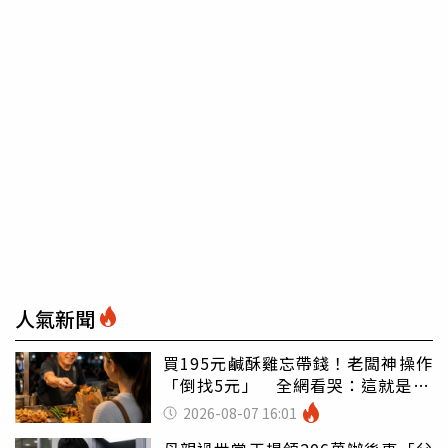
人氣新聞
買195元鹹酥雞忘帶錢！老闆神操作
「倒找5元」 全網看哭：這就是台
灣
2026-08-07 16:01