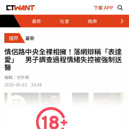
跳至主要內容區塊
下載 APP
最新
社會
娛樂
財經
國際
最新
情侶路中央全裸相擁！落網辯稱「表達
愛」 男子調查過程情緒失控被強制送
醫
編輯：
甘仲豪
2025-05-01 16:38