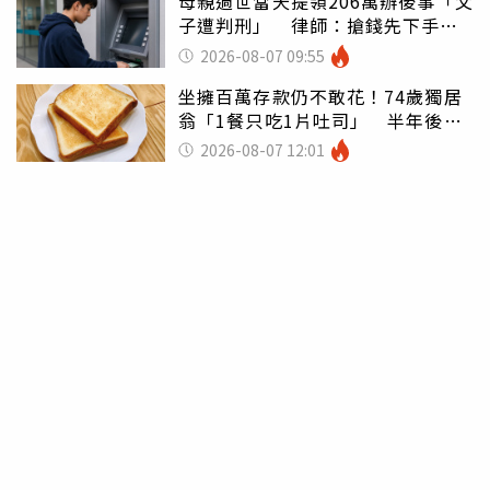
母親過世當天提領206萬辦後事「父
子遭判刑」 律師：搶錢先下手是
罪
2026-08-07 09:55
坐擁百萬存款仍不敢花！74歲獨居
翁「1餐只吃1片吐司」 半年後暴
瘦嚇壞女兒
2026-08-07 12:01