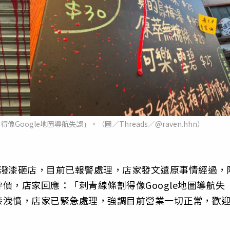
oogle地圖導航失誤」。（圖／Threads／@raven.hhn）
遭潑漆砸店，目前已報警處理，店家發文還原事情經過，
價，店家回應：「刺青線條割得像Google地圖導航失
漆洩憤，店家已緊急處理，強調目前營業一切正常，歡