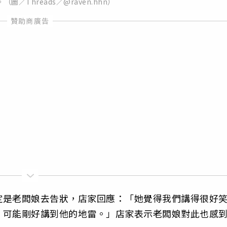
圖／Threads／@raven.hhn）
定是老闆娘去告狀，店家回應：「她覺得我們講得很好
，可能剛好講到他的地雷。」店家表示老闆娘對此也感