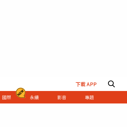
下載 APP
國際
永續
影音
專題