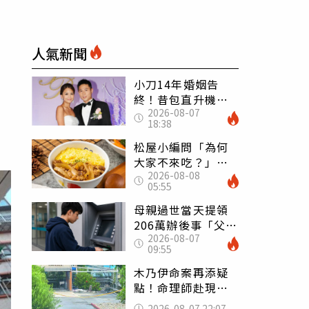
人氣新聞
小刀14年婚姻告
終！昔包直升機求
2026-08-07
婚 豪砸545萬辦婚
18:38
禮還找連戰證婚
松屋小編問「為何
大家不來吃？」
2026-08-08
一票人點出3大問
05:55
題：滿手好牌打到
爛
母親過世當天提領
206萬辦後事「父子
2026-08-07
遭判刑」 律師：
09:55
搶錢先下手是罪
木乃伊命案再添疑
點！命理師赴現場
遇天候驟變 驚
2026-08-07 22:07