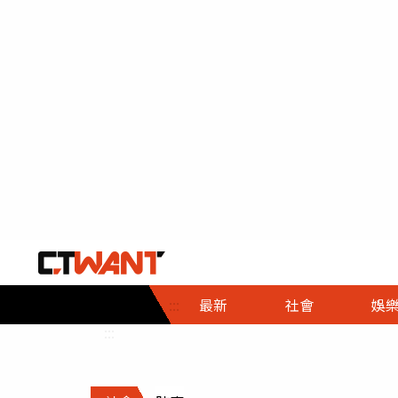
社會首頁
娛樂首頁
財經首頁
政
:::
最新
社會
娛
時事
即時
熱線
:::
直擊
大條
人物
調查
專題
３Ｃ