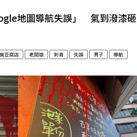
寵物
ogle地圖導航失誤」 氣到潑漆砸
運勢
運動
梅酒
臭豆腐店
老闆娘
刺青
失誤
男子
導航