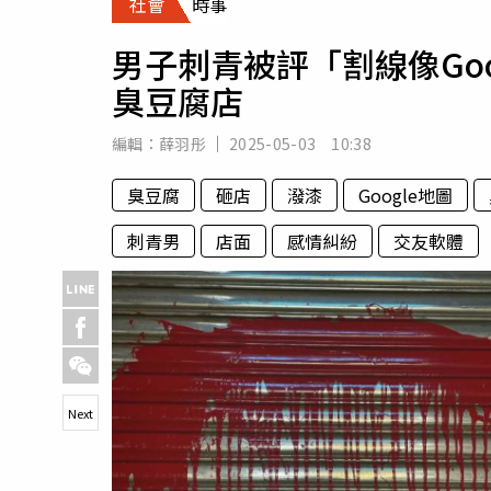
社會
時事
人物
汽車
男子刺青被評「割線像Go
專欄
臭豆腐店
房產新勢力
編輯：
薛羽彤
2025-05-03 10:38
臭豆腐
砸店
潑漆
Google地圖
刺青男
店面
感情糾紛
交友軟體
Next