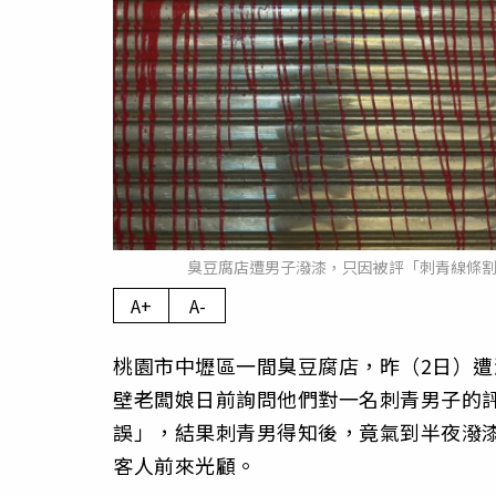
臭豆腐店遭男子潑漆，只因被評「刺青線條割得像G
A+
A-
桃園市中壢區一間臭豆腐店，昨（2日）
壁老闆娘日前詢問他們對一名刺青男子的評
誤」，結果刺青男得知後，竟氣到半夜潑
客人前來光顧。