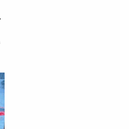
回
，
術