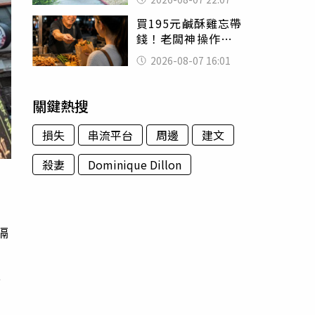
喊：死者還有冤屈
買195元鹹酥雞忘帶
錢！老闆神操作
「倒找5元」 全網
2026-08-07 16:01
看哭：這就是台灣
關鍵熱搜
損失
串流平台
周邊
建文
殺妻
Dominique Dillon
隔
迎