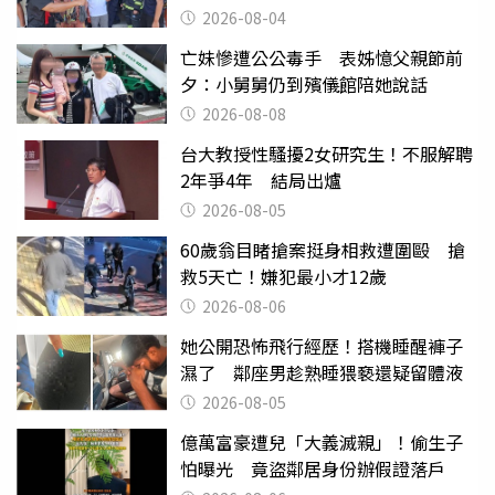
2026-08-04
亡妹慘遭公公毒手 表姊憶父親節前
夕：小舅舅仍到殯儀館陪她說話
2026-08-08
台大教授性騷擾2女研究生！不服解聘
2年爭4年 結局出爐
2026-08-05
60歲翁目睹搶案挺身相救遭圍毆 搶
救5天亡！嫌犯最小才12歲
2026-08-06
她公開恐怖飛行經歷！搭機睡醒褲子
濕了 鄰座男趁熟睡猥褻還疑留體液
2026-08-05
億萬富豪遭兒「大義滅親」！偷生子
怕曝光 竟盜鄰居身份辦假證落戶