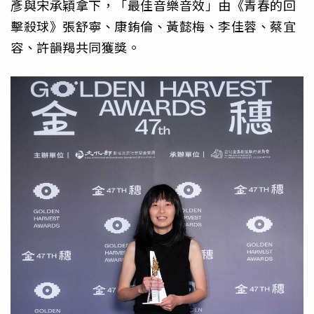
彥與宋承穎拿下，「最佳音樂音效」由《青春的回
擊殺球》張舒寧、康銪倫、黃懿梅、李佳蓉、蔡宜
容、許韻羯共同獲獎。