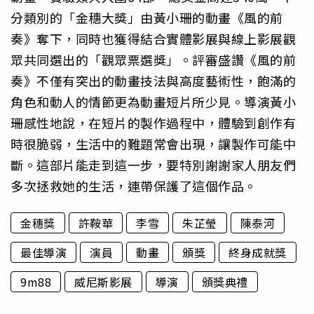
分類別的「金穗大獎」由黃小珊的動畫《風的前
奏》奪下，同時也獲得結合實體影展與線上影展觀
眾共同選出的「觀眾票選獎」。評審盛讚《風的前
奏》不僅有突出的動畫技法與高度藝術性，飽滿的
角色和動人的情節更為動畫短片所少見。導演黃小
珊感性地說，在短片的製作過程中，體驗到創作有
時很脆弱，生活中的難題常會出現，讓製作可能中
斷。這部片能走到這一步，要特別謝謝家人朋友們
多次拯救她的生活，連帶保護了這個作品。
金穗獎
許鞍華
李雪
朱芷瑩
陳泰河
最佳導演
演員
動畫
頒獎
終身成就獎
9m88
威尼斯影展
導演
頒獎典禮