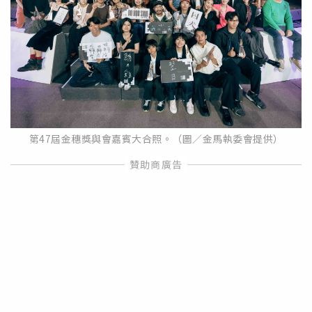
第47屆金穗獎與會嘉賓大合照。（圖／金馬執委會提供）