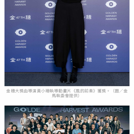
金穗大獎由導演黃小珊執導動畫片《風的前奏》獲獎。（圖／金
馬執委會提供）