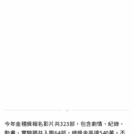
今年金穗獎報名影片共323部，包含劇情、紀錄、
動畫、實驗類共入圍64部，總獎金高達540萬。不