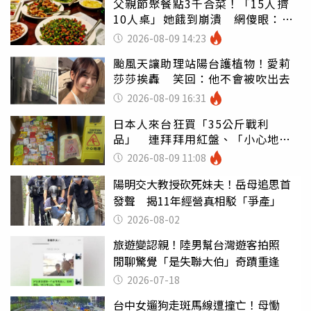
父親節聚餐點3千合菜！「15人擠
10人桌」她餓到崩潰 網傻眼：讓
店家看笑話
2026-08-09 14:23
颱風天讓助理站陽台護植物！愛莉
莎莎挨轟 笑回：他不會被吹出去
2026-08-09 16:31
日本人來台狂買「35公斤戰利
品」 連拜拜用紅盤、「小心地
滑」告示牌也帶回家
2026-08-09 11:08
陽明交大教授砍死妹夫！岳母追思首
發聲 揭11年經營真相駁「爭產」
2026-08-02
旅遊變認親！陸男幫台灣遊客拍照
閒聊驚覺「是失聯大伯」奇蹟重逢
2026-07-18
台中女遛狗走斑馬線遭撞亡！母慟