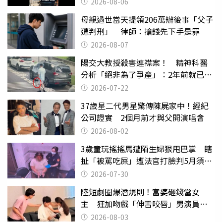
2026-08-06
母親過世當天提領206萬辦後事「父子
遭判刑」 律師：搶錢先下手是罪
2026-08-07
陽交大教授殺害連襟案！ 精神科醫
分析「絕非為了爭產」：2年前就已言
行詭異
2026-07-22
37歲星二代男星驚傳陳屍家中！經紀
公司證實 2個月前才與父開演唱會
2026-08-02
3歲童玩搖搖馬遭陌生婦狠甩巴掌 瞎
扯「被罵吃屎」遭法官打臉判5月須入
監
2026-07-30
陸短劇圈爆潛規則！富婆砸錢當女
主 狂加吻戲「伸舌咬唇」男演員崩
潰
2026-08-03