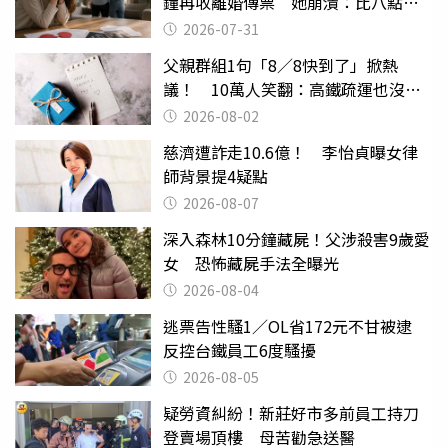
鐘再收離婚傳票 她崩潰：比八點檔
還扯
2026-07-31
父親群組1句「8／8快到了」掀熱
議！ 10萬人笑翻：高鐵疏運也沒列
父親節
2026-08-02
慈濟遭詐走10.6億！ 李怡貞曝女律
師背景提4疑點
2026-08-07
深入森林10分鐘藏屍！父涉殺害9歲愛
女 恐怖藏屍手法全曝光
2026-08-04
逃票告性騷1／OL省172元不甘被逮
反控台鐵員工6度騷擾
2026-08-05
疑勞資糾紛！新莊好市多前員工持刀
登賣場頂樓 母苦勸急送醫