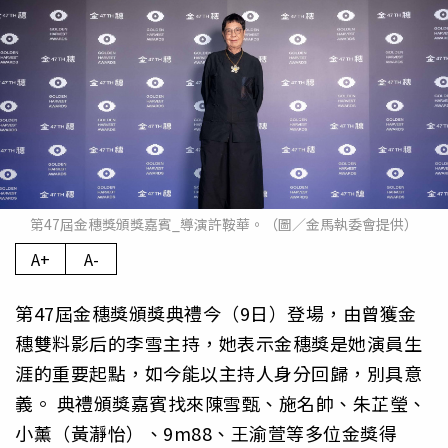
第47屆金穗獎頒獎嘉賓_導演許鞍華。（圖／金馬執委會提供）
A+
A-
第47屆金穗獎頒獎典禮今（9日）登場，由曾獲金
穗雙料影后的李雪主持，她表示金穗獎是她演員生
涯的重要起點，如今能以主持人身分回歸，別具意
義。 典禮頒獎嘉賓找來陳雪甄、施名帥、朱芷瑩、
小薰（黃瀞怡）、9m88、王渝萱等多位金獎得