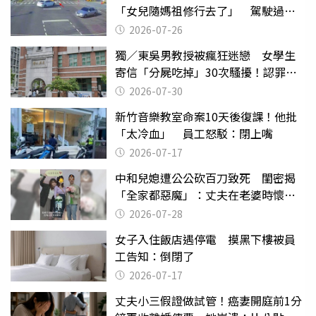
「女兒隨媽祖修行去了」 駕駛過失
致死判9月
2026-07-26
獨／東吳男教授被瘋狂迷戀 女學生
寄信「分屍吃掉」30次騷擾！認罪免
關
2026-07-30
新竹音樂教室命案10天後復課！他批
「太冷血」 員工怒駁：閉上嘴
2026-07-17
中和兒媳遭公公砍百刀致死 閨密揭
「全家都惡魔」：丈夫在老婆時懷孕
摔東西
2026-07-28
女子入住飯店遇停電 摸黑下樓被員
工告知：倒閉了
2026-07-17
丈夫小三假證做試管！癌妻開庭前1分