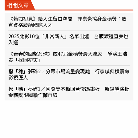
相關文章
《若如初見》給人生留白空間 郭嘉豪擦身金穗獎：放
寬資格廣納國際人才
2025北影10位「非常新人」名單出爐 台版渡邊直美也
入選
《青春的回擊殺球》成47屆金穗獎最大贏家 導演王浩
泰「找回初衷」
撥「穗」夢碎2／分眾市場流量變現難 行家喊斜槓續命
影視匠人
撥「穗」夢碎1／國際獎不斷回台慘踢鐵板 新銳導演批
金穗獎限國籍作繭自縛