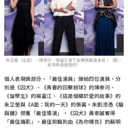
朱芷瑩（左起）、陳泰河、楊富江拿下金穗獎最佳演員。（圖／
金馬執委會提供）
個人表現獎部分，「最佳演員」頒給四位演員，分
別是《囚犬》、《青春的回擊殺球》的陳泰河、
《留學生》的楊富江、《這是個關於愛的故事》的
朱芷瑩與《A面：我的一天》的張寗。朱凱濙憑《貓
與雞》榮獲「最佳導演」，《囚犬》黃泰誠奪得
「最佳攝影」，最佳剪輯則由《為你禱告》的蘇明