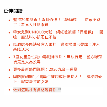
延伸閱讀
堅持20年隨香！勇腳伯遭「污衊騙錢」 信眾不忍
了：看見人性惡跟貪
帶女兒到UNIQLO大號…網紅爸被爆「假道歉」 開
嗆：無法叫小孩忍住不拉
民政處長懸缺發言人來扛 謝國樑讚呂謦煒：注入
基隆活水
3歲女童急性鉈中毒眼神呆滯、無法行走 警方曝背
後竟是人為投毒
更多最新熱門議題：2026九合一選舉
國防醫醜聞1／醫學生被甩成恐怖情人！ 樓梯間硬
上、課堂毆打前女友
做到這點才有資格說愛你
PR