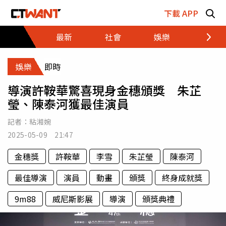
跳至主要內容區塊
下載 APP
最新
社會
娛樂
財經
娛樂
即時
導演許鞍華驚喜現身金穗頒獎 朱芷
瑩、陳泰河獲最佳演員
記者：
粘湘婉
2025-05-09 21:47
金穗獎
許鞍華
李雪
朱芷瑩
陳泰河
最佳導演
演員
動畫
頒獎
終身成就獎
9m88
威尼斯影展
導演
頒獎典禮