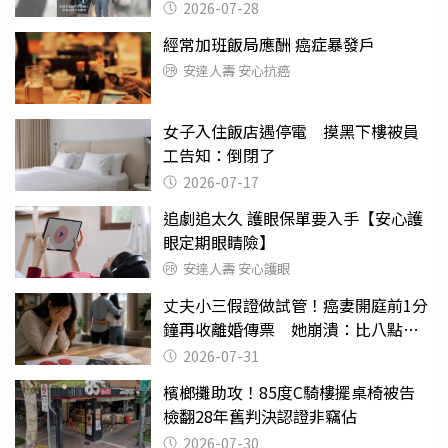
摔東西
2026-07-28
經常加班飯局應酬 癌症暴發戶
安達人壽 安心抗癌
女子入住飯店遇停電 摸黑下樓被員
工告知：倒閉了
2026-07-17
追劇追太久 護眼保單要入手【安心護
眼定期眼睛險】
安達人壽 安心護眼
丈夫小三假證做試管！癌妻開庭前1分
鐘再收離婚傳票 她崩潰：比八點檔
還扯
2026-07-31
檳榔攤助攻！85度C騎樓擺桌椅被告
檢翻28年舊判決認證非竊佔
2026-07-30