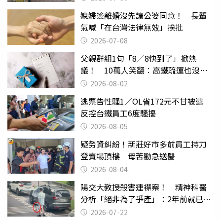
媳婦簽離婚沒先讓公婆同意！ 長輩
氣喊「在台灣法律無效」挨批
2026-07-08
父親群組1句「8／8快到了」掀熱
議！ 10萬人笑翻：高鐵疏運也沒列
父親節
2026-08-02
逃票告性騷1／OL省172元不甘被逮
反控台鐵員工6度騷擾
2026-08-05
疑勞資糾紛！新莊好市多前員工持刀
登賣場頂樓 母苦勸急送醫
2026-08-04
陽交大教授殺害連襟案！ 精神科醫
分析「絕非為了爭產」：2年前就已言
行詭異
2026-07-22