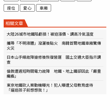
座位
愛心
車廂
相關文章
大陸26城市地鐵陷虧損！被迫漲價、調高冷氣溫度
攜帶「不明液體」潑灑後點火 南韓首爾地鐵車廂驚傳
火災
日本山手線故障搶修後恢復營運 國土交通大臣指示調
查
倫敦遭遇短時間電力故障 地鐵、地上鐵卻因此「嚴重
癱瘓」
東京地鐵砍人案動機曝光！犯人曝遭父母教育虐待
「逼迫孩子前想想我！」