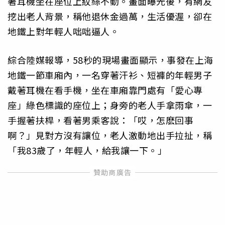
著耳機坐在座位上紋絲不動。畫面曝光後，有網友
挖出老人背景，稱他退休金過萬，生活優渥，卻在
地鐵上對年輕人咄咄逼人。
綜合陸媒報導，58秒的現場畫面顯示，事發在上海
地鐵一節車廂內，一名穿著汗衫、短褲的年輕男子
戴著耳機在看手機，坐在車廂靠門處有「愛心專
座」綠色標識的座位上；身旁的老人手拿雨傘，一
手握著扶桿，看著男乘客說：「哎，怎麽回事
啊？」見對方沒有讓位，老人激動地出手拉扯，稱
「我83歲了，年輕人，給我讓一下。」