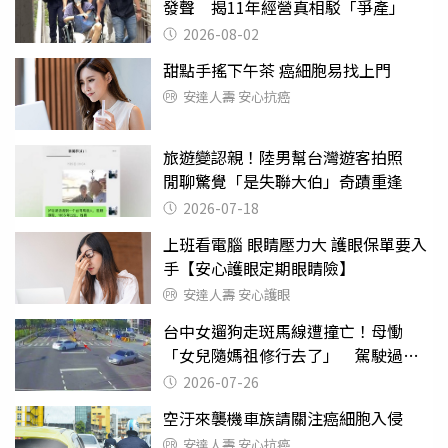
發聲 揭11年經營真相駁「爭產」
2026-08-02
甜點手搖下午茶 癌細胞易找上門
安達人壽 安心抗癌
旅遊變認親！陸男幫台灣遊客拍照
閒聊驚覺「是失聯大伯」奇蹟重逢
2026-07-18
上班看電腦 眼睛壓力大 護眼保單要入
手【安心護眼定期眼睛險】
安達人壽 安心護眼
台中女遛狗走斑馬線遭撞亡！母慟
「女兒隨媽祖修行去了」 駕駛過失
致死判9月
2026-07-26
空汙來襲機車族請關注癌細胞入侵
安達人壽 安心抗癌