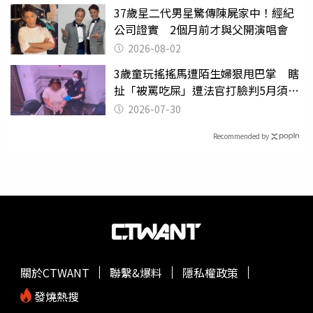
37歲星二代男星驚傳陳屍家中！經紀
公司證實 2個月前才與父開演唱會
2026-08-02
3歲童玩搖搖馬遭陌生婦狠甩巴掌 瞎
扯「被罵吃屎」遭法官打臉判5月須入
監
2026-07-30
Recommended by
關於CTWANT
聯繫&爆料
隱私權政策
發燒熱搜