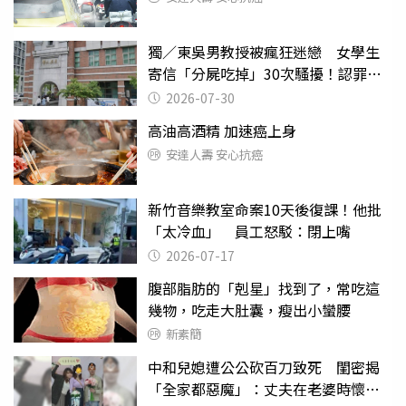
獨／東吳男教授被瘋狂迷戀 女學生
寄信「分屍吃掉」30次騷擾！認罪免
關
2026-07-30
高油高酒精 加速癌上身
安達人壽 安心抗癌
新竹音樂教室命案10天後復課！他批
「太冷血」 員工怒駁：閉上嘴
2026-07-17
腹部脂肪的「剋星」找到了，常吃這
幾物，吃走大肚囊，瘦出小蠻腰
新素簡
中和兒媳遭公公砍百刀致死 閨密揭
「全家都惡魔」：丈夫在老婆時懷孕