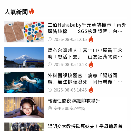
人氣新聞
二伯Hahababy千元童裝標示「內外
層皆純棉」 SGS檢測證明：內裡
100%聚酯纖維
2026-08-05 12:15
暖心台灣超人！富士山小屋員工求
助「想活下去」 山友狂背物資上
山：台灣真的是寶島
2026-08-05 13:28
外科醫誤接器官！病患「腸道閉
環」無法排便險死 同行看傻：糟
糕至極
2026-08-05 14:46
報復性熬夜 癌細胞數攀升
安達人壽 安心抗癌
陽明交大教授砍死妹夫！岳母追思首