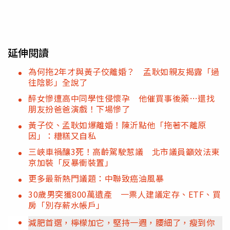
延伸閱讀
為何拖2年才與黃子佼離婚？ 孟耿如親友揭露「過
往陰影」全說了
醉女慘遭高中同學性侵懷孕 他催買事後藥…還找
朋友扮爸爸演戲！下場慘了
黃子佼、孟耿如爆離婚！陳沂點他「拖著不離原
因」：糟糕又自私
三峽車禍釀3死！高齡駕駛惹議 北市議員籲效法東
京加裝「反暴衝裝置」
更多最新熱門議題：中聯致癌油風暴
30歲男突獲800萬遺產 一票人建議定存、ETF、買
房「別存薪水帳戶」
減肥首選，檸檬加它，堅持一週，腰細了，瘦到你