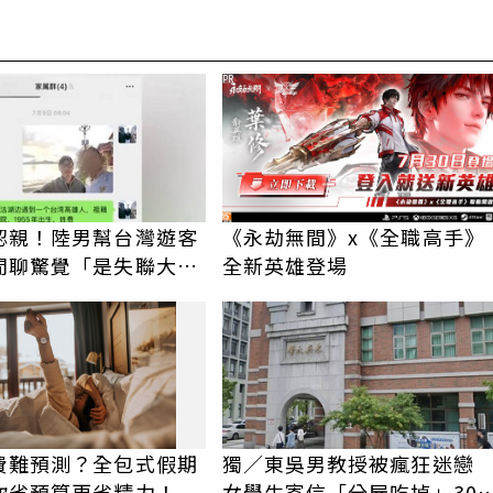
PR
認親！陸男幫台灣遊客
《永劫無間》x《全職高手》
閒聊驚覺「是失聯大
全新英雄登場
蹟重逢
費難預測？全包式假期
獨／東吳男教授被瘋狂迷
你省預算更省精力！
女學生寄信「分屍吃掉」30