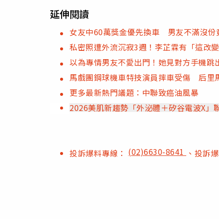
延伸閱讀
女友中60萬獎金優先換車 男友不滿沒份
私密照遭外流沉寂3週！李芷霖有「這改
以為專情男友不愛出門！她見對方手機跳
馬戲團鋼球機車特技演員摔車受傷 后里
更多最新熱門議題：中聯致癌油風暴
2026美肌新趨勢「外泌體＋矽谷電波X
(02)6630-8641
投訴爆料專線：
、投訴