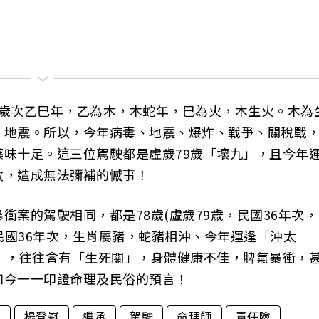
5年歲次乙巳年，乙為木，木蛇年，巳為火，木生火。木為
、地震。所以，今年病毒、地震、爆炸、戰爭、關稅戰
味十足。這三位駕駛都是虛歲79歲「壞九」，且今年
故，造成無法彌補的憾事！
案的駕駛相同，都是78歲(虛歲79歲，民國36年次，
，民國36年次，生肖屬豬，蛇豬相沖、今年運逢「沖太
」，往往會有「生死關」，身體健康不佳，脾氣暴衝，
如今一一印證命理及民俗的預言！
症
楊登嵙
繼承
駕駛
命理師
責任險