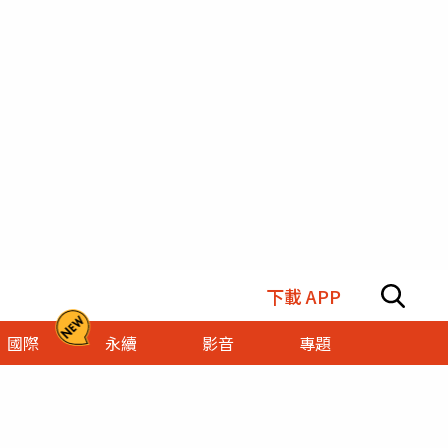
下載 APP
國際
永續
影音
專題