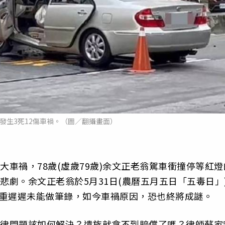
日發生3死12傷車禍。（圖／翻攝畫面）
大車禍，78歲(虛歲79歲)余文正老翁駕車衝撞停等紅燈
悲劇。余文正老翁於5月31日(農曆五月五日「五毒日」
傷重遲遲未能做筆錄，如今車禍原因，恐也終將成謎。
法律問題該如何解決？遺族就拿不到賠償了嗎？律師蘇家