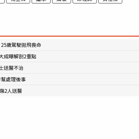
25歲駕駛拋飛喪命
大成曝解剖2重點
士送醫不治
方幫處理後事
傷2人送醫