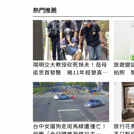
熱門推薦
陽明交大教授砍死妹夫！岳母
旅遊變
追思首發聲 揭11年經營真相
拍照 
駁「爭產」
伯」奇
PR
台中女遛狗走斑馬線遭撞亡！
旅行花
母慟「女兒隨媽祖修行去
不只幫