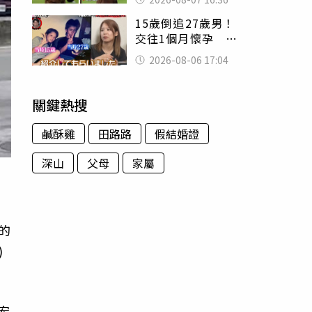
友被圈粉
15歲倒追27歲男！
交往1個月懷孕 36
歲當阿嬤故事曝光
2026-08-06 17:04
關鍵熱搜
鹹酥雞
田路路
假結婚證
深山
父母
家屬
的
)
宏