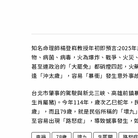
知名命理師楊登嵙教授年初即預言:202
物、病菌、病毒，火為爆炸、戰爭、火災
甚至連政治的「大罷免」都硝煙四起，火藥
逢「沖太歲」，容易「暴衝」發生意外事
台北市肇事的駕駛與新北三峽、高雄前鎮暴衝
生肖屬豬)。今年114年，歲次乙巳蛇年
歲」，而且79歲，就是民俗所稱的「壞九
至容易出現「路怒症」，導致憾事發生，
車禍
78歲
壞九
生死關
路怒