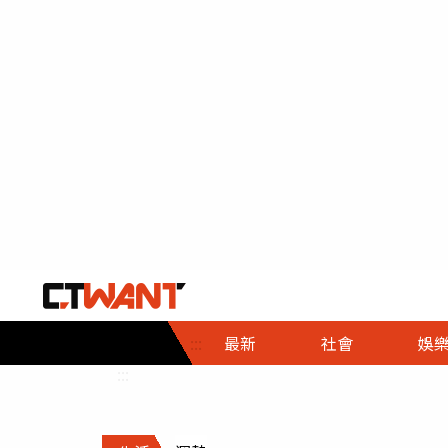
社會首頁
娛樂首頁
財經首頁
政
:::
最新
社會
娛
時事
即時
熱線
:::
直擊
大條
人物
調查
專題
３Ｃ