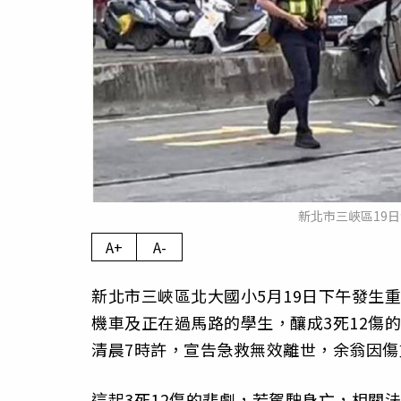
新北市三峽區19
A+
A-
新北市三峽區北大國小5月19日下午發生重
機車及正在過馬路的學生，釀成3死12傷的
清晨7時許，宣告急救無效離世，余翁因
這起3死12傷的悲劇，若駕駛身亡，相關