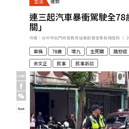
生活
運勢
人物
汽車
連三起汽車暴衝駕駛全7
專欄
關」
房產新勢力
作者：
台中市名門命理教育協會創會理事長楊登嵙
2
車禍
78歲
壞九
生死關
路怒症
余文正
民事
民事訴訟
Next