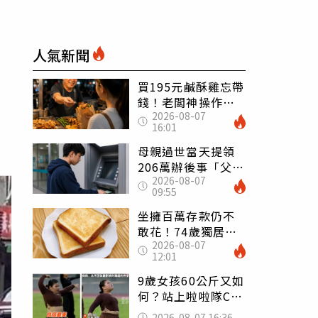
人氣新聞
買195元鹹酥雞忘帶
錢！老闆神操作
2026-08-07
「倒找5元」 全網
16:01
看哭：這就是台灣
母親過世當天提領
206萬辦後事「父子
2026-08-07
遭判刑」 律師：
09:55
搶錢先下手是罪
坐擁百萬存款仍不
敢花！74歲獨居翁
2026-08-07
「1餐只吃1片吐
12:01
司」 半年後暴瘦
嚇壞女兒
9歲女孩60公斤又如
何？站上啦啦隊C位
驚艷全場 千萬網
2026-08-07 16:36