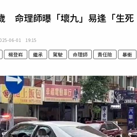
寵物
8歲 命理師曝「壞九」易逢「生死
運勢
運動
梅酒
025-06-01 19:15
楊登嵙
繼承
駕駛
命理師
責任險
暴衝