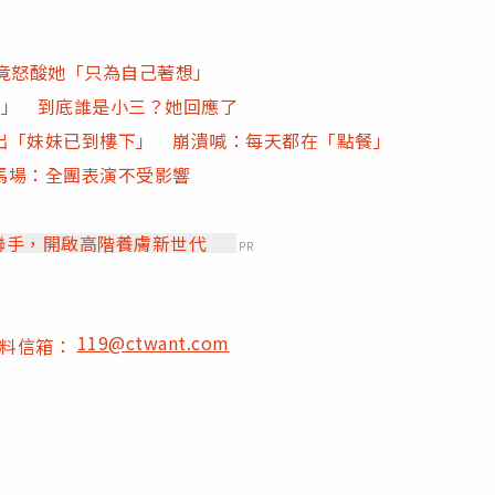
竟怒酸她「只為自己著想」
變」 到底誰是小三？她回應了
出「妹妹已到樓下」 崩潰喊：每天都在「點餐」
馬場：全團表演不受影響
」聯手，開啟高階養膚新世代
PR
119@ctwant.com
爆料信箱：