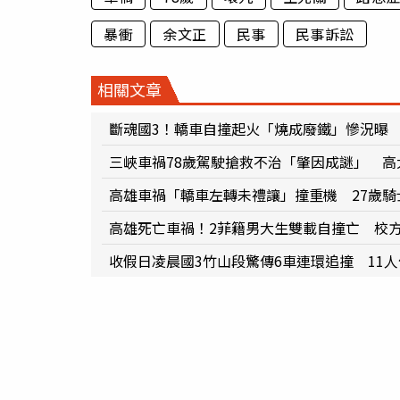
暴衝
余文正
民事
民事訴訟
相關文章
斷魂國3！轎車自撞起火「燒成廢鐵」慘況曝 
三峽車禍78歲駕駛搶救不治「肇因成謎」 高
高雄車禍「轎車左轉未禮讓」撞重機 27歲騎
高雄死亡車禍！2菲籍男大生雙載自撞亡 校
收假日凌晨國3竹山段驚傳6車連環追撞 11人