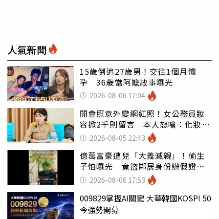
人氣新聞
15歲倒追27歲男！交往1個月懷
孕 36歲當阿嬤故事曝光
2026-08-06 17:04
開會照意外變網紅照！女公務員妝
容掀2千則留言 本人怒嗆：化妝有
錯嗎
2026-08-05 22:43
億萬富豪遭兒「大義滅親」！偷生
子怕曝光 竟盜鄰居身份辦假證落
戶
2026-08-06 17:53
009829掌握AI關鍵 大華韓國KOSPI 50
今強勢開募