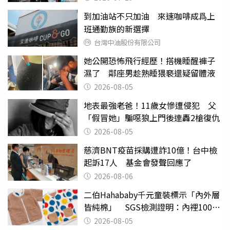
到加油站不只加油 來速咖啡成爲上
班通勤族的新選擇
台灣中油股份有限公司
她公開恐怖飛行經歷！搭機睡醒褲子
濕了 鄰座男趁熟睡猥褻還疑留體液
2026-08-05
地表最強老爸！11歲女慘遭侵犯 父
「假冒她」騙噁狼上門後連轟2槍復仇
2026-08-05
慈濟BNT疫苗採購遭詐10億！台中檢
起訴17人 基金會發聲回應了
2026-08-06
二伯Hahababy千元童裝標示「內外層
皆純棉」 SGS檢測證明：內裡100%
聚酯纖維
2026-08-05