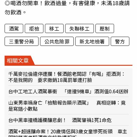
◎喝酒勿開車！飲酒過量，有害健康，未滿18歲請
勿飲酒。
酒駕
拒檢
移工
失聯移工
壓制
三重警分局
公共危險罪
新北地檢署
警方
相關文章
千萬麥拉倫違停遭攔！餐酒館老闆認「有喝」拒酒測：
不是我開的 要求撤銷18萬罰單遭打臉
台中工地工人酒駕暴衝 「連撞9機車」酒測值0.64送辦
山東男車禍身亡「檢驗報告顯示酒駕」 真相逆轉：竟
是寫錯小數點
台中黑車撞橋護欄釀悲劇！ 酒駕肇禍1死1命危
酒駕+超速釀命案！20歲情侶與3歲女童慘死街頭 車主