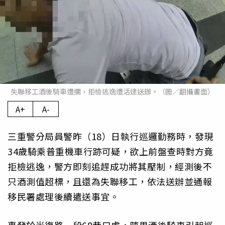
失聯移工酒後騎車遭攔，拒檢逃逸遭活逮送辦。（圖／翻攝畫面）
A+
A-
三重警分局員警昨（18）日執行巡邏勤務時，發現
34歲騎乘普重機車行跡可疑，欲上前盤查時對方竟
拒檢逃逸，警方即刻追趕成功將其壓制，經測後不
只酒測值超標，且還為失聯移工，依法送辦並通報
移民署處理後續遣送事宜。
事發於光復路一段68巷口處，陳男酒後騎車引起巡