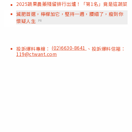
2025蔬果農藥殘留排行出爐！「第1名」竟是這蔬菜
減肥首選，檸檬加它，堅持一週，腰細了，瘦到你
懷疑人生
PR
(02)6630-8641
投訴爆料專線：
、投訴爆料信箱：
119@ctwant.com