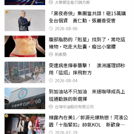
大華銀全能行銷方案
「黑夜奇俠」集團當共諜！砸15萬購
全台個資 黃仁勳、張麗善受害
2026-08-06
腹部脂肪的「剋星」找到了，常吃這
幾物，吃走大肚囊，瘦出小蠻腰
新素簡
突遭病患揮拳襲擊！ 澳洲護理師秒
用「這招」摔飛對方
2026-08-04
到加油站不只加油 來速咖啡成爲上
班通勤族的新選擇
台灣中油股份有限公司
辣露內在美1／郭源元爆熱戀！河濱公
園「十指緊扣」帥氣KOL 新歡身份
曝光
2026-07-29