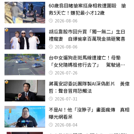
60歲翁目睹搶案挺身相救遭圍毆 搶
救5天亡！嫌犯最小才12歲
2026-08-06
胡瓜靠股市回升買「獨一無二」生日
禮寵妻 自爆偷拿百萬現金搞砸驚喜
2026-08-06
台中女遛狗走斑馬線遭撞亡！母慟
「女兒隨媽祖修行去了」 駕駛過失
致死判9月
2026-07-26
蔣萬安認委託團隊製AI深偽影片 黃偉
哲：聲音冒用恐觸法
2026-07-31
不是AI！他「沒脖子」畫面瘋傳 真相
曝光網看呆
2026-08-04