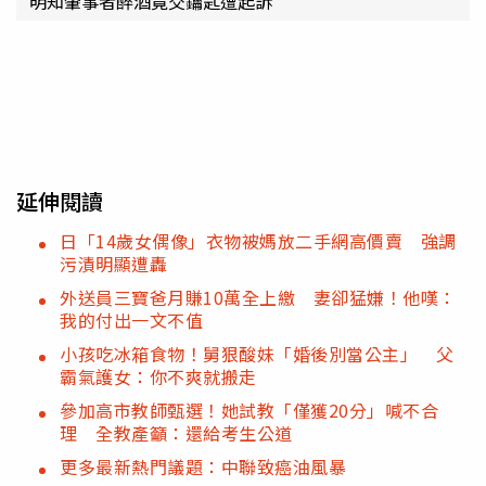
明知肇事者醉酒竟交鑰匙遭起訴
延伸閱讀
日「14歲女偶像」衣物被媽放二手網高價賣 強調
污漬明顯遭轟
外送員三寶爸月賺10萬全上繳 妻卻猛嫌！他嘆：
我的付出一文不值
小孩吃冰箱食物！舅狠酸妹「婚後別當公主」 父
霸氣護女：你不爽就搬走
參加高市教師甄選！她試教「僅獲20分」喊不合
理 全教產籲：還給考生公道
更多最新熱門議題：中聯致癌油風暴