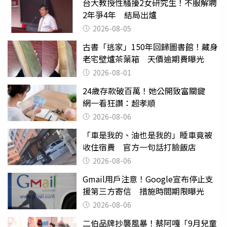
台大教授性騷擾2女研究生！不服解聘
2年爭4年 結局出爐
2026-08-05
古書「逃家」150年回歸圖書館！藏身
老宅壁爐茶葉箱 天價逾期費曝光
2026-08-01
24歲存款破百萬！她公開致富關鍵
網一看狂讚：超孝順
2026-08-06
「車是我的、油也是我的」睡車竟被
收住宿費 官方一句話打臉飯店
2026-08-06
Gmail用戶注意！Google宣布停止支
援第三方寄信 措施時間期限曝光
2026-08-06
二伯品牌抄襲風暴！蔡阿嘎「9月兒童