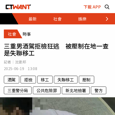
跳至主要內容區塊
下載 APP
最新
社會
娛樂
財經
社會
時事
三重男酒駕拒檢狂逃 被壓制在地一查
是失聯移工
記者：
沈建邦
2025-06-19 13:08
酒駕
拒檢
移工
失聯移工
壓制
三重警分局
公共危險罪
新北地檢署
警方