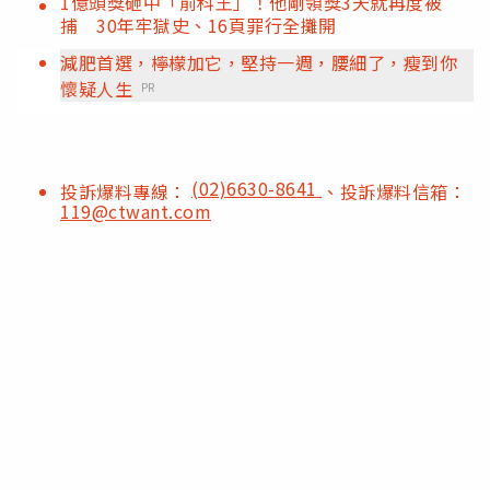
1億頭獎砸中「前科王」！他剛領獎3天就再度被
捕 30年牢獄史、16頁罪行全攤開
減肥首選，檸檬加它，堅持一週，腰細了，瘦到你
懷疑人生
PR
(02)6630-8641
投訴爆料專線：
、投訴爆料信箱：
119@ctwant.com