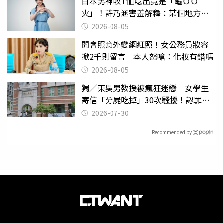
日本男神收T恤唸出竟是「龜ＯＯ
火」！許乃涵害羞解釋：某個地方燃
燒起來了
2026-08-05
開會照意外變網紅照！女公務員妝容
掀2千則留言 本人怒嗆：化妝有錯嗎
2026-08-05
獨／東吳男教授被瘋狂迷戀 女學生
寄信「分屍吃掉」30次騷擾！認罪免
關
2026-07-30
Recommended by