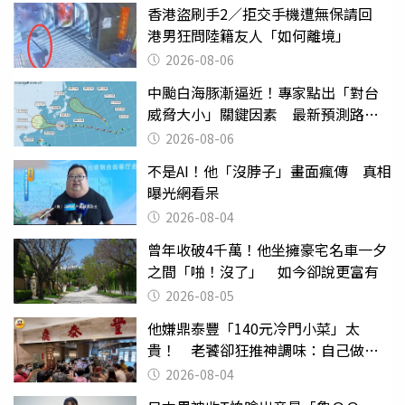
香港盜刷手2／拒交手機遭無保請回
港男狂問陸籍友人「如何離境」
2026-08-06
中颱白海豚漸逼近！專家點出「對台
威脅大小」關鍵因素 最新預測路徑
曝
2026-08-06
不是AI！他「沒脖子」畫面瘋傳 真相
曝光網看呆
2026-08-04
曾年收破4千萬！他坐擁豪宅名車一夕
之間「啪！沒了」 如今卻說更富有
2026-08-05
他嫌鼎泰豐「140元冷門小菜」太
貴！ 老饕卻狂推神調味：自己做不
出來
2026-08-04