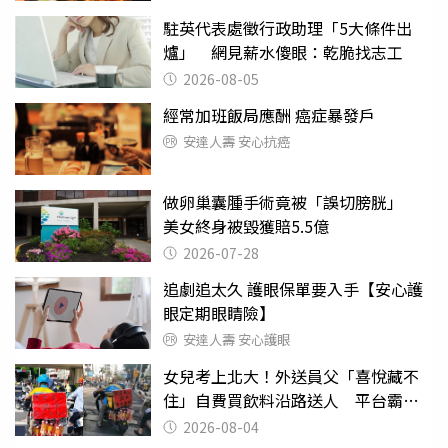
駐英代表處徵行政助理「5大條件出
爐」 網見薪水傻眼：乾脆找志工
2026-08-05
經常加班飯局應酬 癌症暴發戶
安達人壽 安心抗癌
做卵巢囊腫手術竟被「誤切膀胱」
美女終身被毀獲賠5.5億
2026-07-28
追劇追太久 護眼保單要入手【安心護
眼定期眼睛險】
安達人壽 安心護眼
女兒考上北大！外送員父「喜悅藏不
住」自費買飲料沿路送人 平台霸氣
幫付學費
2026-08-04