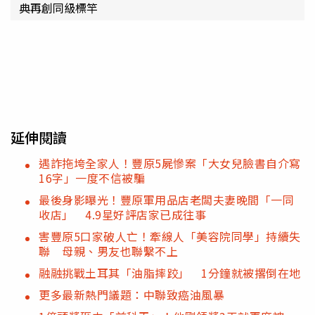
典再創同級標竿
延伸閱讀
遇詐拖垮全家人！豐原5屍慘案「大女兒臉書自介寫
16字」一度不信被騙
最後身影曝光！豐原軍用品店老闆夫妻晚間「一同
收店」 4.9星好評店家已成往事
害豐原5口家破人亡！牽線人「美容院同學」持續失
聯 母親、男友也聯繫不上
融融挑戰土耳其「油脂摔跤」 1分鐘就被撂倒在地
更多最新熱門議題：中聯致癌油風暴