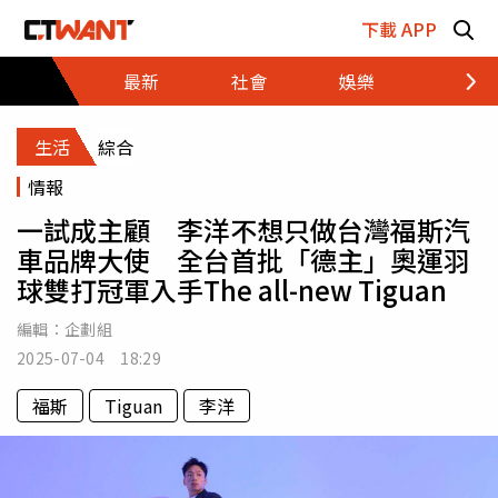
跳至主要內容區塊
下載 APP
最新
社會
娛樂
財經
生活
綜合
情報
一試成主顧 李洋不想只做台灣福斯汽
車品牌大使 全台首批「德主」奧運羽
球雙打冠軍入手The all-new Tiguan
編輯：
企劃組
2025-07-04 18:29
福斯
Tiguan
李洋