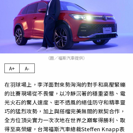
（圖／福斯汽車提供）
A+
A-
在羽球場上，李洋面對來勢洶洶的對手和高壓緊繃
的比賽現場從不畏懼，以冷靜沉著的穩重姿態、電
光火石的驚人速度、密不透風的絕佳防守和精準靈
巧的猛烈攻勢，加上與搭檔完美無間的默契合作，
全方位頂尖實力一次次地在世界之巔奪得勝利、取
得至高榮耀，台灣福斯汽車總裁Steffen Knapp表