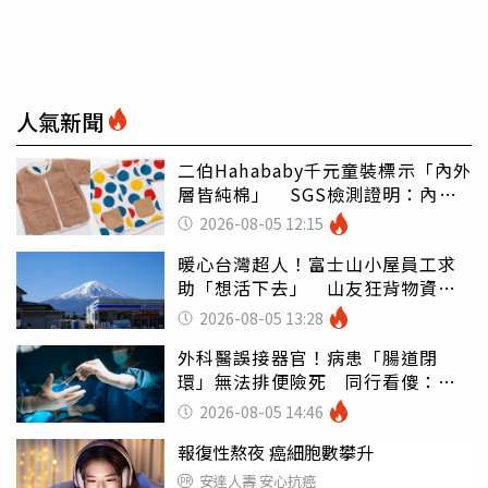
人氣新聞
二伯Hahababy千元童裝標示「內外
層皆純棉」 SGS檢測證明：內裡
100%聚酯纖維
2026-08-05 12:15
暖心台灣超人！富士山小屋員工求
助「想活下去」 山友狂背物資上
山：台灣真的是寶島
2026-08-05 13:28
外科醫誤接器官！病患「腸道閉
環」無法排便險死 同行看傻：糟
糕至極
2026-08-05 14:46
報復性熬夜 癌細胞數攀升
安達人壽 安心抗癌