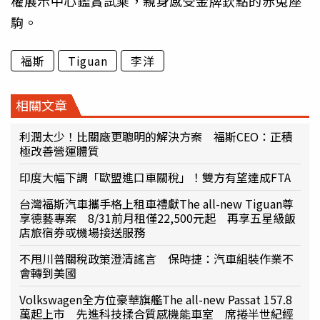
權展示中心鑑賞試乘，親身感受金牌欽點的赤兔座
駒。
福斯
Tiguan
李洋
相關文章
利潤太少！比關廠更聰明的解決方案 福斯CEO：正積
極改善營運體質
印度大幅下調「歐盟進口車關稅」！雙方有望達成FTA
台灣福斯汽車攜手格上租車禮獻The all-new Tiguan尊
享德藝專案 8/31前月租僅22,500元起 再享五星級飯
店旅宿券或機場接送服務
不甩川普關稅政策澄清謠言 保時捷：汽車組裝作業不
會轉到美國
Volkswagen全方位豪華旗艦The all-new Passat 157.8
萬起上市 先進科技揉合質感機能車室 席捲半世紀經