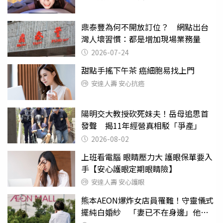
鼎泰豐為何不開放訂位？ 網點出台
灣人壞習慣：都是增加現場業務量
2026-07-24
甜點手搖下午茶 癌細胞易找上門
安達人壽 安心抗癌
陽明交大教授砍死妹夫！岳母追思首
發聲 揭11年經營真相駁「爭產」
2026-08-02
上班看電腦 眼睛壓力大 護眼保單要入
手【安心護眼定期眼睛險】
安達人壽 安心護眼
熊本AEON爆炸女店員罹難！守靈儀式
擺純白婚紗 「妻已不在身邊」他淚