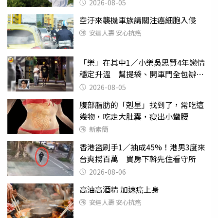
喊：無法想像
2026-08-05
空汙來襲機車族請關注癌細胞入侵
安達人壽 安心抗癌
「樂」在其中1／小樂吳思賢4年戀情
穩定升溫 幫提袋、開車門全包辦閃
瞎眾人
2026-08-05
腹部脂肪的「剋星」找到了，常吃這
幾物，吃走大肚囊，瘦出小蠻腰
新素簡
香港盜刷手1／抽成45%！港男3度來
台爽撈百萬 買房下斡先住看守所
2026-08-06
高油高酒精 加速癌上身
安達人壽 安心抗癌