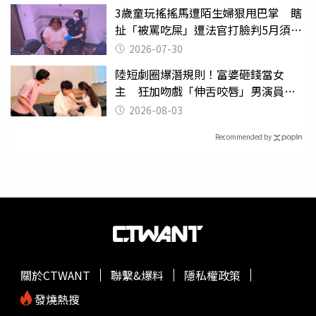
3歲童玩搖搖馬遭陌生婦狠甩巴掌 瞎
扯「被罵吃屎」遭法官打臉判5月須入
監
2026-07-30
陸短劇圈爆潛規則！富婆砸錢當女
主 狂加吻戲「伸舌咬唇」男演員崩
潰
2026-08-03
Recommended by
關於CTWANT
聯繫&爆料
隱私權政策
發燒熱搜