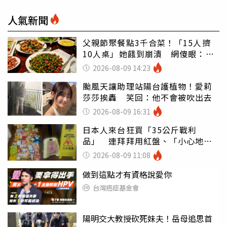
人氣新聞
父親節聚餐點3千合菜！「15人擠
10人桌」她餓到崩潰 網傻眼：讓
店家看笑話
2026-08-09 14:23
颱風天讓助理站陽台護植物！愛莉
莎莎挨轟 笑回：他不會被吹出去
2026-08-09 16:31
日本人來台狂買「35公斤戰利
品」 連拜拜用紅盤、「小心地
滑」告示牌也帶回家
2026-08-09 11:08
做到這點才有資格說愛你
台灣癌症基金會
陽明交大教授砍死妹夫！岳母追思首