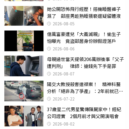
她公開恐怖飛行經歷！搭機睡醒褲子
濕了 鄰座男趁熟睡猥褻還疑留體液
2026-08-05
億萬富豪遭兒「大義滅親」！偷生子
怕曝光 竟盜鄰居身份辦假證落戶
2026-08-06
母親過世當天提領206萬辦後事「父子
遭判刑」 律師：搶錢先下手是罪
2026-08-07
陽交大教授殺害連襟案！ 精神科醫
分析「絕非為了爭產」：2年前就已言
行詭異
2026-07-22
37歲星二代男星驚傳陳屍家中！經紀
公司證實 2個月前才與父開演唱會
2026-08-02