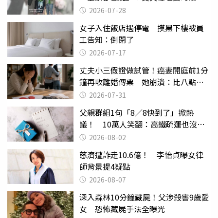
摔東西
2026-07-28
女子入住飯店遇停電 摸黑下樓被員
工告知：倒閉了
2026-07-17
丈夫小三假證做試管！癌妻開庭前1分
鐘再收離婚傳票 她崩潰：比八點檔
還扯
2026-07-31
父親群組1句「8／8快到了」掀熱
議！ 10萬人笑翻：高鐵疏運也沒列
父親節
2026-08-02
慈濟遭詐走10.6億！ 李怡貞曝女律
師背景提4疑點
2026-08-07
深入森林10分鐘藏屍！父涉殺害9歲愛
女 恐怖藏屍手法全曝光