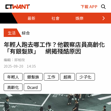
跳至主要內容區塊
下載 APP
最新
社會
娛樂
財經
生活
綜合
年輕人跑去哪工作？他觀察店員高齡化
「有銀髮族」 網揭殘酷原因
編輯：
邱柏玟
2025-09-20 14:35
年輕人
銀髮族
工作
超商
少子化
高齡化
Dcard