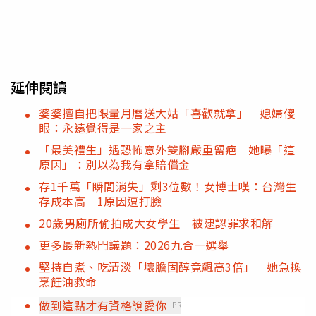
延伸閱讀
婆婆擅自把限量月曆送大姑「喜歡就拿」 媳婦傻
眼：永遠覺得是一家之主
「最美禮生」遇恐怖意外雙腳嚴重留疤 她曝「這
原因」：別以為我有拿賠償金
存1千萬「瞬間消失」剩3位數！女博士嘆：台灣生
存成本高 1原因遭打臉
20歲男廁所偷拍成大女學生 被逮認罪求和解
更多最新熱門議題：2026九合一選舉
堅持自煮、吃清淡「壞膽固醇竟飆高3倍」 她急換
烹飪油救命
做到這點才有資格說愛你
PR