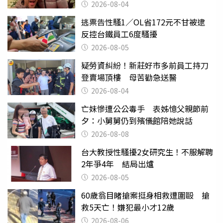
2026-08-04
逃票告性騷1／OL省172元不甘被逮
反控台鐵員工6度騷擾
2026-08-05
疑勞資糾紛！新莊好市多前員工持刀
登賣場頂樓 母苦勸急送醫
2026-08-04
亡妹慘遭公公毒手 表姊憶父親節前
夕：小舅舅仍到殯儀館陪她說話
2026-08-08
台大教授性騷擾2女研究生！不服解聘
2年爭4年 結局出爐
2026-08-05
60歲翁目睹搶案挺身相救遭圍毆 搶
救5天亡！嫌犯最小才12歲
2026-08-06