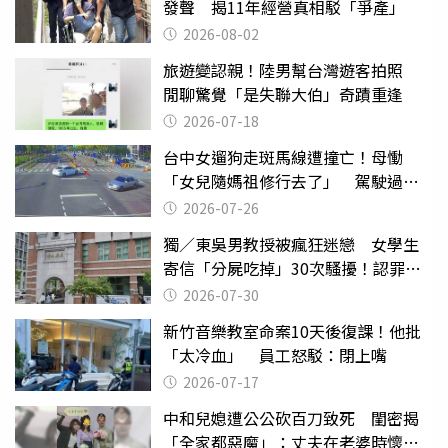
發聲 揭11年經營真相駁「爭產」
2026-08-02
旅遊變認親！陸男幫台灣遊客拍照
閒聊驚覺「是失聯大伯」奇蹟重逢
2026-07-18
台中女遛狗走斑馬線遭撞亡！母慟
「女兒隨媽祖修行去了」 駕駛過失
致死判9月
2026-07-26
獨／東吳男教授被瘋狂迷戀 女學生
寄信「分屍吃掉」30次騷擾！認罪免
關
2026-07-30
新竹音樂教室命案10天後復課！他批
「太冷血」 員工怒駁：閉上嘴
2026-07-17
中和兒媳遭公公砍百刀致死 閨密揭
「全家都惡魔」：丈夫在老婆時懷孕