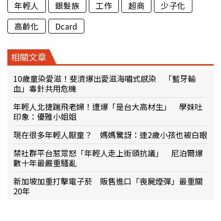
年輕人
銀髮族
工作
超商
少子化
高齡化
Dcard
相關文章
10歲童染愛滋！斐濟爆出愛滋海嘯式感染 「藍牙輸
血」毒針共用危機
年輕人北捷踹飛老婦！遭爆「是台大高材生」 學妹吐
印象：優雅小姐姐
現在很多年輕人厭童？ 媽媽驚訝：連2歲小孩也被白眼
禁社群平台惹眾怒「年輕人走上街頭抗議」 尼泊爾爆
數十年最嚴重騷亂
新加坡加重打擊電子菸 販售進口「喪屍煙彈」最重關
20年