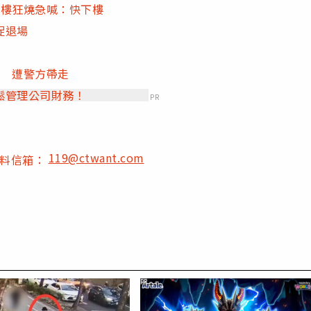
大樓狂燒急喊：快下樓
促退場
事 遭警方帶走
鬆管理公司財務！
PR
119@ctwant.com
爆料信箱：
PR