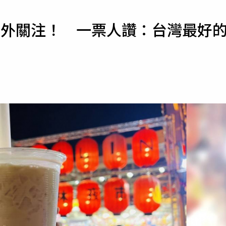
寵物
老外關注！ 一票人讚：台灣最好
運勢
運動
梅酒