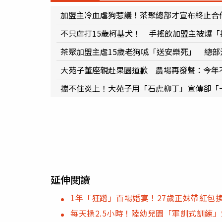
加盟主冷血虐狗惹議！茶聚總部才宣布終止合
不只虐打15歲柯基犬！ 手搖飲加盟主被爆「
茶聚加盟主虐15歲老狗喊「送安樂死」 總
大苑子董座親赴果園道歉 農場再發聲：今年
擋不住炎上！大苑子用「石虎柳丁」宣傳卻「
延伸閱讀
1年「狂蹭」百場婚宴！27歲正妹帶紅包
每天操2.5小時！陸幼兒園「軍訓式訓練