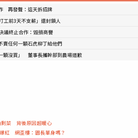
作 再發聲：這天拆招牌
打工前3天不支薪」還封鎖人
部決議終止合作：毀損商譽
不賣任何一顆石虎柳丁給他們
一顆沒買」 董事長攜幹部到農場道歉
換剩菜 背後原因超暖心
」爆紅 網歪樓：園長單身嗎？