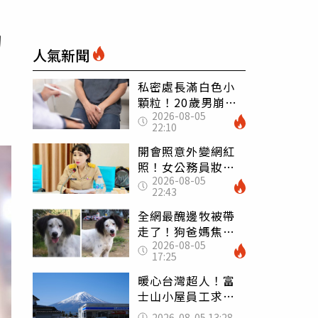
的
人氣新聞
私密處長滿白色小
顆粒！20歲男崩潰
2026-08-05
求診 醫曝5大真相
22:10
別再誤會
開會照意外變網紅
照！女公務員妝容
2026-08-05
掀2千則留言 本人
22:43
怒嗆：化妝有錯嗎
全網最醜邊牧被帶
走了！狗爸媽焦慮
2026-08-05
到送醫 農場急喊
17:25
一句話
暖心台灣超人！富
士山小屋員工求助
「想活下去」 山
2026-08-05 13:28