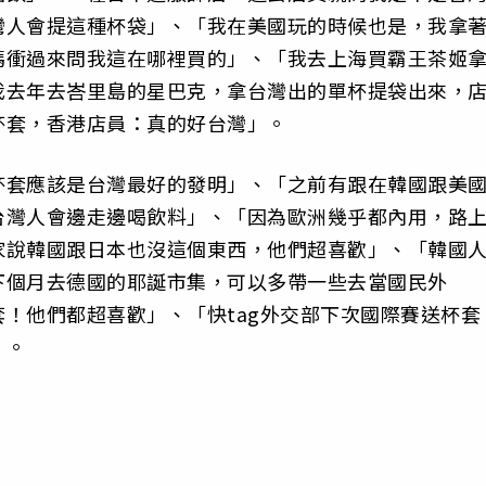
灣人會提這種杯袋」、「我在美國玩的時候也是，我拿
媽衝過來問我這在哪裡買的」、「我去上海買霸王茶姬
我去年去峇里島的星巴克，拿台灣出的單杯提袋出來，
杯套，香港店員：真的好台灣」。
杯套應該是台灣最好的發明」、「之前有跟在韓國跟美
台灣人會邊走邊喝飲料」、「因為歐洲幾乎都內用，路
家說韓國跟日本也沒這個東西，他們超喜歡」、「韓國
下個月去德國的耶誕市集，可以多帶一些去當國民外
！他們都超喜歡」、「快tag外交部下次國際賽送杯套
」。