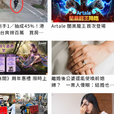
刷手1／抽成45%！港
Artale 闇黑龍王首次登場
來台爽撈百萬 買房下
看守所
無間》周年惠禮 限時上
離婚後公婆還能使喚前媳
婦？ 一票人傻眼：結婚也
資格強迫
PR