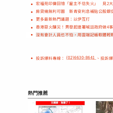
宏福苑印傭回憶「雇主不信失火」 見2
房貸幾無利可圖 新青安利息補貼公股銀
更多最新熱門議題：以伊互打
香港惡火釀災！男發起連署喊話政府做4
沒有會計人員也不怕，用雲端記帳軟體輕
(02)6630-8641
投訴爆料專線：
、投訴
熱門推薦