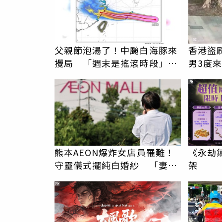
父親節泡湯了！中颱白海豚來
香港盜
攪局 「週末是搖滾時段」全
男3度
台皆有雨
斡先住
PR
熊本AEON爆炸女店員罹難！
《永劫
守靈儀式擺純白婚紗 「妻已
架
不在身邊」他淚喊：無法想像
PR