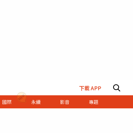
下載 APP
國際
永續
影音
專題