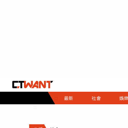
社會首頁
娛樂首頁
財經首頁
政
:::
最新
社會
娛
時事
即時
熱線
:::
直擊
大條
人物
調查
專題
３Ｃ