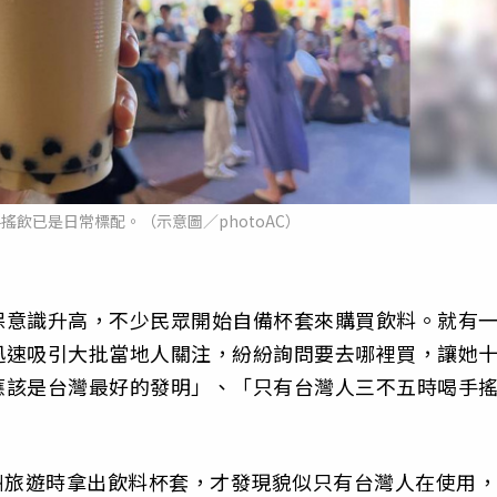
搖飲已是日常標配。（示意圖／photoAC）
保意識升高，不少民眾開始自備杯套來購買飲料。就有
迅速吸引大批當地人關注，紛紛詢問要去哪裡買，讓她
應該是台灣最好的發明」、「只有台灣人三不五時喝手
歐洲旅遊時拿出飲料杯套，才發現貌似只有台灣人在使用，