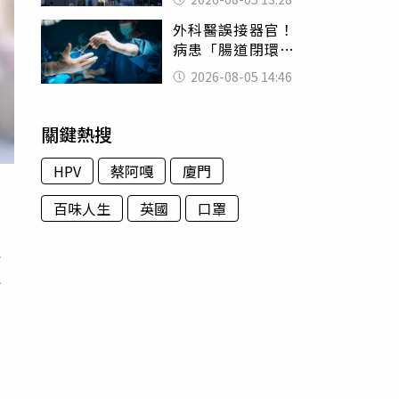
友狂背物資上山：
外科醫誤接器官！
台灣真的是寶島
病患「腸道閉環」
無法排便險死 同
2026-08-05 14:46
行看傻：糟糕至極
關鍵熱搜
HPV
蔡阿嘎
廈門
百味人生
英國
口罩
一
十
搖