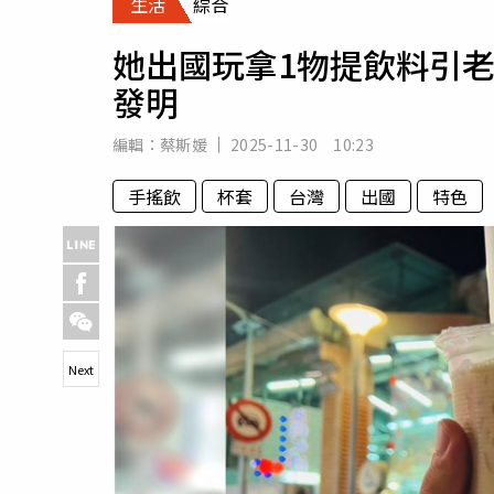
生活
綜合
人物
汽車
她出國玩拿1物提飲料引
專欄
發明
房產新勢力
編輯：
蔡斯媛
2025-11-30 10:23
手搖飲
杯套
台灣
出國
特色
Next