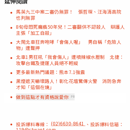
延伸閱讀
馬英九三中案二審仍無罪！ 張哲琛、汪海清高院
也判無罪
8旬母悶死癱瘓50年兒！二審翻供不認殺人 辯護人
主張「加工自殺」
大鬧北車狂奔咆哮「會傷人喔」 男自稱「危險人
物」遭聲押
北車1男狂吼「我會傷人」遭噴辣椒水壓制 北捷：
攻擊台鐵及捷運人員絕不輕縱
更多最新熱門議題：熊本7.1強震
黑煙遮天嚇壞路人！彰化花壇驚傳火警 消防急奔
才知「這個在燒」
做到這點才有資格說愛你
PR
(02)6630-8641
投訴爆料專線：
、投訴爆料信箱：
119@ctwant.com