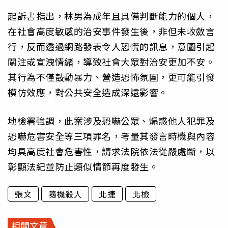
起訴書指出，林男為成年且具備判斷能力的個人，
在社會高度敏感的治安事件發生後，非但未收斂言
行，反而透過網路發表令人恐慌的訊息，意圖引起
關注或宣洩情緒，導致社會大眾對治安更加不安。
其行為不僅鼓動暴力、營造恐怖氛圍，更可能引發
模仿效應，對公共安全造成深遠影響。
地檢署強調，此案涉及恐嚇公眾、煽惑他人犯罪及
恐嚇危害安全等三項罪名，考量其發言時機與內容
均具高度社會危害性，請求法院依法從嚴處斷，以
彰顯法紀並防止類似情節再度發生。
張文
隨機殺人
北捷
北檢
相關文章