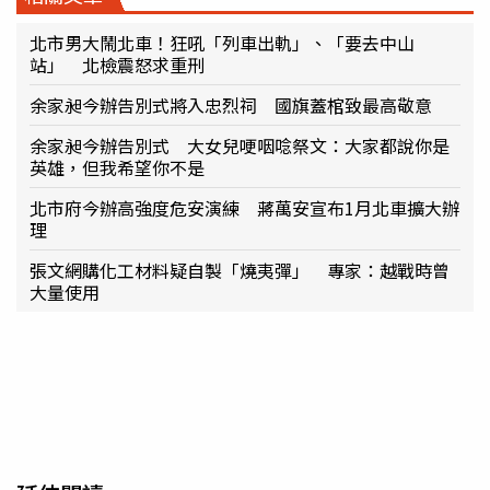
北市男大鬧北車！狂吼「列車出軌」、「要去中山
站」 北檢震怒求重刑
余家昶今辦告別式將入忠烈祠 國旗蓋棺致最高敬意
余家昶今辦告別式 大女兒哽咽唸祭文：大家都說你是
英雄，但我希望你不是
北市府今辦高強度危安演練 蔣萬安宣布1月北車擴大辦
理
張文網購化工材料疑自製「燒夷彈」 專家：越戰時曾
大量使用