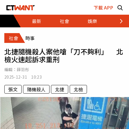
跳至主要內容區塊
下載 APP
最新
社會
娛樂
財經
社會
時事
北捷隨機殺人案他嗆「刀不夠利」 北
檢火速起訴求重刑
編輯：
薛羽彤
2025-12-31 10:23
張文
隨機殺人
北捷
北檢