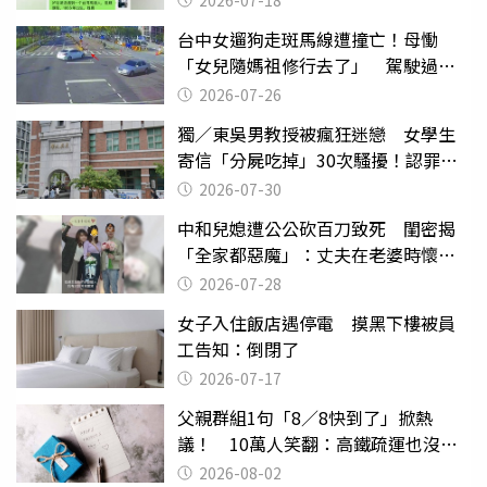
2026-07-18
台中女遛狗走斑馬線遭撞亡！母慟
「女兒隨媽祖修行去了」 駕駛過失
致死判9月
2026-07-26
獨／東吳男教授被瘋狂迷戀 女學生
寄信「分屍吃掉」30次騷擾！認罪免
關
2026-07-30
中和兒媳遭公公砍百刀致死 閨密揭
「全家都惡魔」：丈夫在老婆時懷孕
摔東西
2026-07-28
女子入住飯店遇停電 摸黑下樓被員
工告知：倒閉了
2026-07-17
父親群組1句「8／8快到了」掀熱
議！ 10萬人笑翻：高鐵疏運也沒列
父親節
2026-08-02