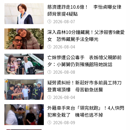
慈濟遭詐走10.6億！ 李怡貞曝女律
師背景提4疑點
2026-08-07
深入森林10分鐘藏屍！父涉殺害9歲愛
女 恐怖藏屍手法全曝光
2026-08-04
亡妹慘遭公公毒手 表姊憶父親節前
夕：小舅舅仍到殯儀館陪她說話
2026-08-08
疑勞資糾紛！新莊好市多前員工持刀
登賣場頂樓 母苦勸急送醫
2026-08-04
外籍車手來台「領完就跑」！4人快閃
犯案全栽了 機場也逃不掉
2026-08-09