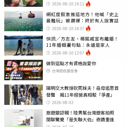
2026-08-10 14:11
網紅度假激推這地方！他喊「史上
最難玩」被讚爆：終於有人說實話
2026-08-10 14:37
快訊／方志友、楊銘威宣布離婚！
11年婚姻畫句點：永遠是家人
2026-08-10 12:07
做到這點才有資格說愛你
台灣癌症基金會
陽明交大教授砍死妹夫！岳母追思首
發聲 揭11年經營真相駁「爭產」
2026-08-02
旅遊變認親！陸男幫台灣遊客拍照
閒聊驚覺「是失聯大伯」奇蹟重逢