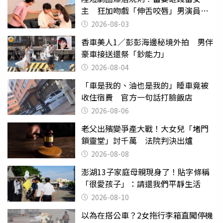
主 狂加吻戲「伸舌咬唇」男演員崩
潰
2026-08-03
香車美人1／彭彭海邊秘境外拍 男伴
豪車接送還祭「鈔能力」
2026-08-04
「車是我的、油也是我的」睡車竟被
收住宿費 官方一句話打臉飯店
2026-08-06
老父出殯變爭產大戰！大女兒「堵門
鎖靈堂」討千萬 法院判決出爐
2026-08-08
澎湖13子家庭母親現身了！貼字條稱
「很愛孩子」：請還我們平靜生活
2026-08-10
以為在搭公車？2女拖行李箱直闖停機