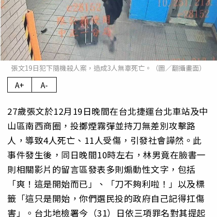
張文19日犯下隨機殺人案，造成3人無辜死亡。（圖／翻攝畫面）
A+
A-
27歲張文於12月19日晚間在台北捷運台北車站及中
山區南西商圈，投擲煙霧彈並持刀無差別攻擊路
人，導致4人死亡、11人受傷，引發社會譁然。此
事件發生後，同日晚間10時左右，林男竟在臉書一
則相關影片的留言區發表多則煽動性文字，包括
「爽！這是開始而已」、「刀不夠利啦！」以及標
籤「這只是開始，你們選民投的政府自己記得扛傷
害」。台北地檢署今（31）日依三項罪名對其提起