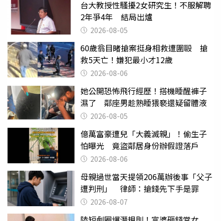
台大教授性騷擾2女研究生！不服解聘
2年爭4年 結局出爐
2026-08-05
60歲翁目睹搶案挺身相救遭圍毆 搶
救5天亡！嫌犯最小才12歲
2026-08-06
她公開恐怖飛行經歷！搭機睡醒褲子
濕了 鄰座男趁熟睡猥褻還疑留體液
2026-08-05
億萬富豪遭兒「大義滅親」！偷生子
怕曝光 竟盜鄰居身份辦假證落戶
2026-08-06
母親過世當天提領206萬辦後事「父子
遭判刑」 律師：搶錢先下手是罪
2026-08-07
陸短劇圈爆潛規則！富婆砸錢當女