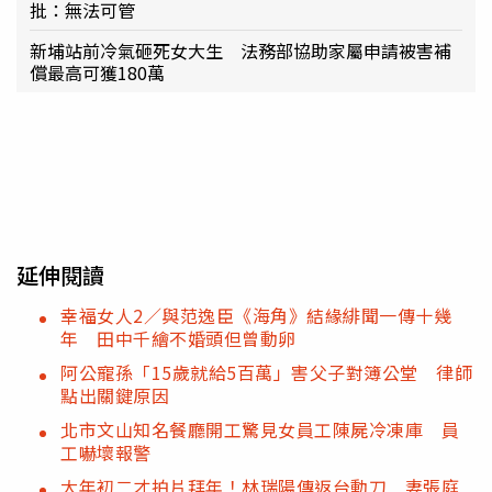
批：無法可管
新埔站前冷氣砸死女大生 法務部協助家屬申請被害補
償最高可獲180萬
延伸閱讀
幸福女人2／與范逸臣《海角》結緣緋聞一傳十幾
年 田中千繪不婚頭但曾動卵
阿公寵孫「15歲就給5百萬」害父子對簿公堂 律師
點出關鍵原因
北市文山知名餐廳開工驚見女員工陳屍冷凍庫 員
工嚇壞報警
大年初二才拍片拜年！林瑞陽傳返台動刀 妻張庭