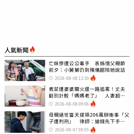
人氣新聞
亡妹慘遭公公毒手 表姊憶父親節
前夕：小舅舅仍到殯儀館陪她說話
2026-08-08 12:30
煮菜遭婆婆關火還一路追罵！丈夫
勸別計較「媽媽老了」 人妻超崩
潰：我像台傭
2026-08-08 09:06
母親過世當天提領206萬辦後事「父
子遭判刑」 律師：搶錢先下手是
罪
2026-08-07 09:55