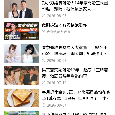
彭小刀證實離婚！14年豪門婚正式畫
句點 親曝：我們還是家人
2026-08-07
做到這點才有資格說愛你
台灣癌症基金會
寬魚營收衰退原因太誠實！「點名王
心凌、楊丞琳」網笑翻：財報透明度
滿分
2026-08-08
吳宗憲突認離婚12年 起底「正牌憲
嫂」張葳葳當年隱婚內幕
2026-07-19
每月退休金逾3萬！74歲獨居翁怕花完
121萬存款「1餐只吃1片吐司」 半年
後暴瘦嚇壞女兒
2026-08-07
木乃伊命案再添疑點！命理師赴現場