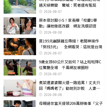
遇天候驟變 驚喊：死者還有冤屈
2026-08-07
原本很討厭小S！家長曝「校慶1舉
動」讓她徹底改觀 網友洗版認證
2026-08-08
買195元鹹酥雞忘帶錢！老闆神操作
「倒找5元」 全網看哭：這就是台灣
2026-08-07
9歲女孩60公斤又如何？站上啦啦隊C
位驚艷全場 千萬網友被圈粉
2026-08-07
煮菜遭婆婆關火還一路追罵！丈夫只
回「媽媽老了」勸她別計較 人妻超
崩潰：我像台傭
2026-08-08
母親過世當天提領206萬辦後事「父子