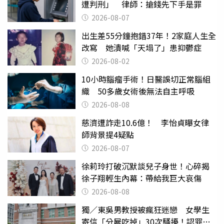
遭判刑」 律師：搶錢先下手是罪
2026-08-07
出生差55分鐘抱錯37年！2家庭人生全
改寫 她潰喊「天塌了」患抑鬱症
2026-08-02
10小時腦瘤手術！日醫誤切正常腦組
織 50多歲女術後無法自主呼吸
2026-08-08
慈濟遭詐走10.6億！ 李怡貞曝女律
師背景提4疑點
2026-08-07
徐莉玲打破沉默談兒子身世！心碎揭
徐子翔輕生內幕：帶給我巨大哀傷
2026-08-08
獨／東吳男教授被瘋狂迷戀 女學生
寄信「分屍吃掉」30次騷擾！認罪免