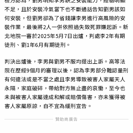
檢方認為，劉男明知李男缺乏安裝能力，經驗明顯
不足，且於安裝冷氣當下也不斷通話告知劉男該如
何安裝，但劉男卻為了省錢讓李男進行高風險的安
裝作業，最後將2人一併依照過失致死罪嫌起訴。新
北地院一審於2025年5月7日出爐，判處李2年有期
徒刑、劉1年6月有期徒刑。
判決出爐後，李男與劉男不服均提出上訴。高等法
院在歷經9個月的審理以後，認為李男部分難認量刑
有何違法或是不當之處且李男導致被害人家屬天人
永隔，家庭破碎，帶給對方無止盡的哀慟，至今也
未與被害人家屬達成和解或賠償傷害，亦未獲得被
害人家屬原諒，自不宜為緩刑宣告。