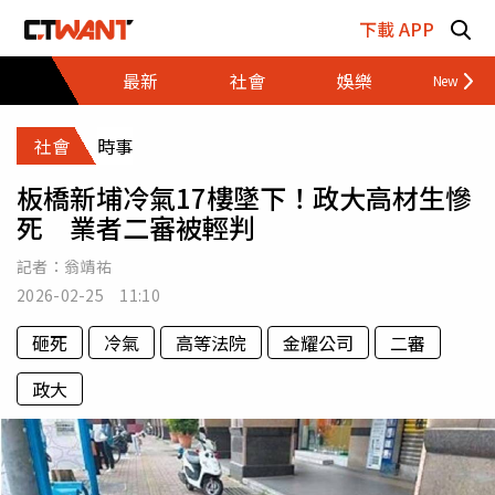
跳至主要內容區塊
下載 APP
最新
社會
娛樂
財經
社會
時事
板橋新埔冷氣17樓墜下！政大高材生慘
死 業者二審被輕判
記者：
翁靖祐
2026-02-25 11:10
砸死
冷氣
高等法院
金耀公司
二審
政大