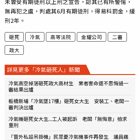
未曾受有期徒刑以上刑之宣告，認其已有所警惕，
無再犯之虞，判處其6月有期徒刑，得易科罰金，緩
刑2年。
砸死
冷氣
高等法院
金耀公司
二審
政大
詳見更多「冷氣砸死人」新聞
冷氣高空掉落砸死政大高材生 業者害命還不思悔過一
審結果出爐
板橋新埔「冷氣墜17樓」砸死女大生 安裝工、老闆一
審判決出爐
冷氣機砸死女大生...工人被起訴 老闆「無悔意」檢求
重刑
「窗外私設吊掛機」民眾憂冷氣機事件再發生 議員痛