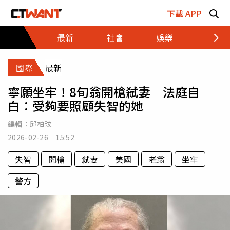
跳至主要內容區塊
下載 APP
最新
社會
娛樂
財經
國際
最新
寧願坐牢！8旬翁開槍弒妻 法庭自
白：受夠要照顧失智的她
編輯：
邱柏玟
2026-02-26 15:52
失智
開槍
弒妻
美國
老翁
坐牢
警方