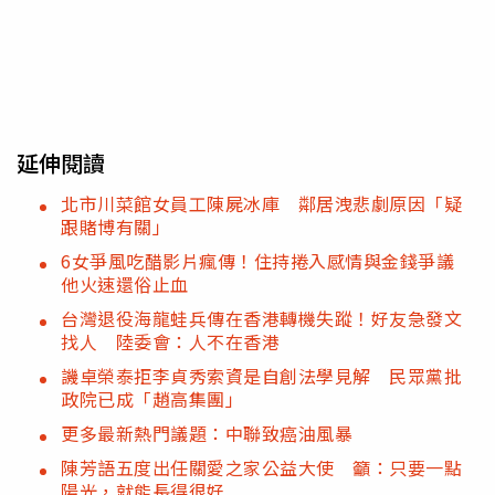
延伸閱讀
北市川菜館女員工陳屍冰庫 鄰居洩悲劇原因「疑
跟賭博有關」
6女爭風吃醋影片瘋傳！住持捲入感情與金錢爭議
他火速還俗止血
台灣退役海龍蛙兵傳在香港轉機失蹤！好友急發文
找人 陸委會：人不在香港
譏卓榮泰拒李貞秀索資是自創法學見解 民眾黨批
政院已成「趙高集團」
更多最新熱門議題：中聯致癌油風暴
陳芳語五度出任關愛之家公益大使 籲：只要一點
陽光，就能長得很好