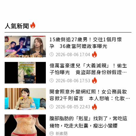
人氣新聞
15歲倒追27歲男！交往1個月懷
孕 36歲當阿嬤故事曝光
2026-08-06 17:04
億萬富豪遭兒「大義滅親」！偷生
子怕曝光 竟盜鄰居身份辦假證落
戶
2026-08-06 17:53
開會照意外變網紅照！女公務員妝
容掀2千則留言 本人怒嗆：化妝有
錯嗎
2026-08-05 22:43
腹部脂肪的「剋星」找到了，常吃這
幾物，吃走大肚囊，瘦出小蠻腰
新素簡