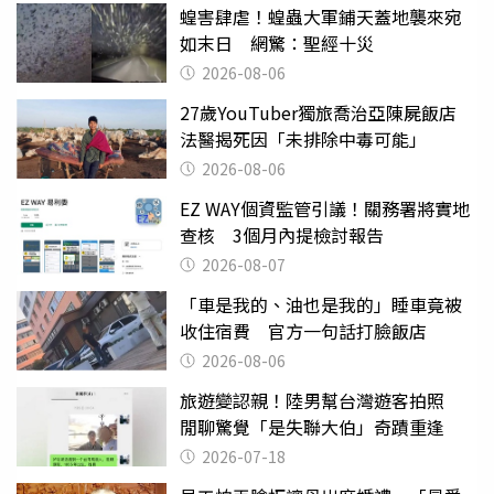
蝗害肆虐！蝗蟲大軍鋪天蓋地襲來宛
如末日 網驚：聖經十災
2026-08-06
27歲YouTuber獨旅喬治亞陳屍飯店
法醫揭死因「未排除中毒可能」
2026-08-06
EZ WAY個資監管引議！關務署將實地
查核 3個月內提檢討報告
2026-08-07
「車是我的、油也是我的」睡車竟被
收住宿費 官方一句話打臉飯店
2026-08-06
旅遊變認親！陸男幫台灣遊客拍照
閒聊驚覺「是失聯大伯」奇蹟重逢
2026-07-18