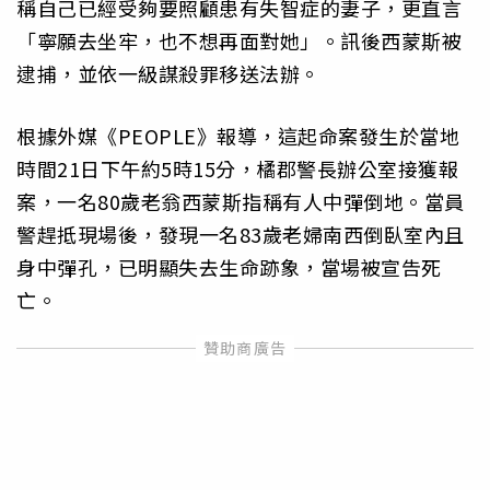
稱自己已經受夠要照顧患有失智症的妻子，更直言
「寧願去坐牢，也不想再面對她」。訊後西蒙斯被
逮捕，並依一級謀殺罪移送法辦。
根據外媒《PEOPLE》報導，這起命案發生於當地
時間21日下午約5時15分，橘郡警長辦公室接獲報
案，一名80歲老翁西蒙斯指稱有人中彈倒地。當員
警趕抵現場後，發現一名83歲老婦南西倒臥室內且
身中彈孔，已明顯失去生命跡象，當場被宣告死
亡。