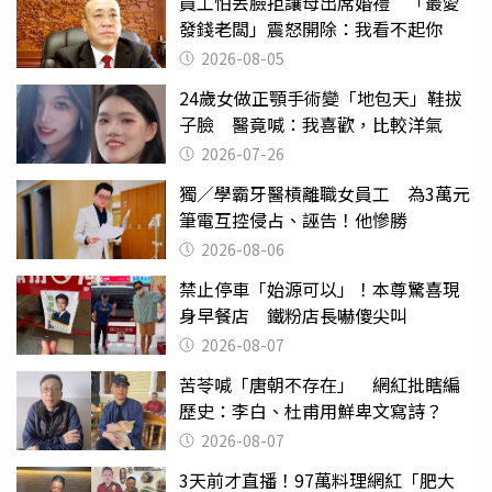
員工怕丟臉拒讓母出席婚禮 「最愛
發錢老闆」震怒開除：我看不起你
2026-08-05
24歲女做正顎手術變「地包天」鞋拔
子臉 醫竟喊：我喜歡，比較洋氣
2026-07-26
獨／學霸牙醫槓離職女員工 為3萬元
筆電互控侵占、誣告！他慘勝
2026-08-06
禁止停車「始源可以」！本尊驚喜現
身早餐店 鐵粉店長嚇傻尖叫
2026-08-07
苦苓喊「唐朝不存在」 網紅批瞎編
歷史：李白、杜甫用鮮卑文寫詩？
2026-08-07
3天前才直播！97萬料理網紅「肥大