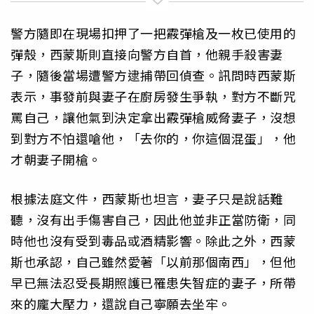
警方隨即在現場扣押了一把霰彈槍及一枚已使用的
彈殼，西蒙斯則直接向警方自首，他親手殺害妻
子，隨後當場遭警方逮捕帶回偵查。訊問時西蒙斯
表示，事發前與妻子在廚房發生爭執，對方不斷咒
罵自己，讓他氣到決定拿出霰彈槍威脅妻子，沒想
到對方不怕還嗆他，「去你的，你這個混蛋」，他
才朝妻子開槍。
根據法庭文件，西蒙斯也坦言，妻子只是說話難
聽，沒有出手傷害自己，因此他並非正當防衛，同
時他也沒有受到毒品或酒精影響。除此之外，西蒙
斯也承認，自己雖然愛著「以前那個南西」，但他
早已無法忍受長期照護已罹患失智症的妻子，所帶
來的龐大壓力，還說自己寧願去坐牢。