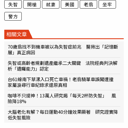
失智
開槍
弒妻
美國
老翁
坐牢
警方
相關文章
70歲翁找不到機車被以為失智症前兆 醫揪出「記憶斷
層」真正病因
失智或高齡者規劃遺產繼承二大關鍵 法院經典判決解
析「遺囑能力」認定
台61線南下草漯入口死亡車禍！老翁騎單車誤闖遭撞
家屬淚尋行車紀錄求還原真相
咖啡不只提神！13萬人研究揭「每天2杯防失智」 風
險降18%
大腦老化有解？每日運動40分鐘效果顯著 研究證實降
低失智風險