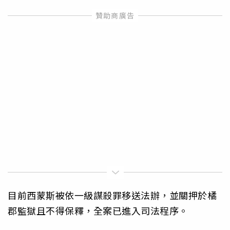
目前西蒙斯被依一級謀殺罪移送法辦，並關押於橘
郡監獄且不得保釋，全案已進入司法程序。