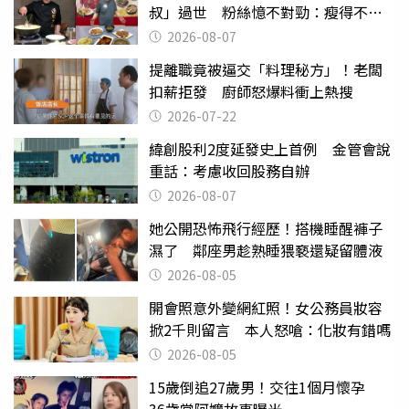
叔」過世 粉絲憶不對勁：瘦得不合
理
2026-08-07
提離職竟被逼交「料理秘方」！老闆
扣薪拒發 廚師怒爆料衝上熱搜
2026-07-22
緯創股利2度延發史上首例 金管會說
重話：考慮收回股務自辦
2026-08-07
她公開恐怖飛行經歷！搭機睡醒褲子
濕了 鄰座男趁熟睡猥褻還疑留體液
2026-08-05
開會照意外變網紅照！女公務員妝容
掀2千則留言 本人怒嗆：化妝有錯嗎
2026-08-05
15歲倒追27歲男！交往1個月懷孕
36歲當阿嬤故事曝光