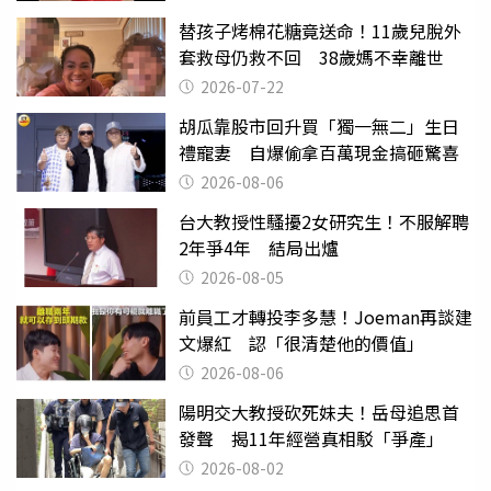
替孩子烤棉花糖竟送命！11歲兒脫外
套救母仍救不回 38歲媽不幸離世
2026-07-22
胡瓜靠股市回升買「獨一無二」生日
禮寵妻 自爆偷拿百萬現金搞砸驚喜
2026-08-06
台大教授性騷擾2女研究生！不服解聘
2年爭4年 結局出爐
2026-08-05
前員工才轉投李多慧！Joeman再談建
文爆紅 認「很清楚他的價值」
2026-08-06
陽明交大教授砍死妹夫！岳母追思首
發聲 揭11年經營真相駁「爭產」
2026-08-02