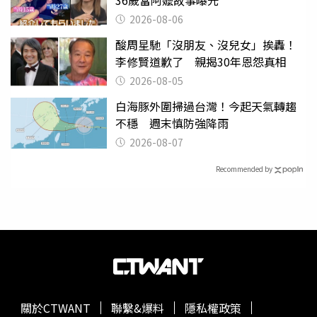
2026-08-06
酸周星馳「沒朋友、沒兒女」挨轟！
李修賢道歉了 親揭30年恩怨真相
2026-08-05
白海豚外圍掃過台灣！今起天氣轉趨
不穩 週末慎防強降雨
2026-08-07
Recommended by
關於CTWANT
聯繫&爆料
隱私權政策