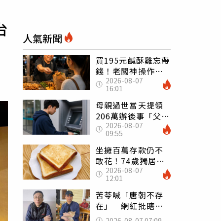
台
人氣新聞
買195元鹹酥雞忘帶
錢！老闆神操作
2026-08-07
「倒找5元」 全網
16:01
看哭：這就是台灣
母親過世當天提領
206萬辦後事「父子
2026-08-07
遭判刑」 律師：
09:55
搶錢先下手是罪
坐擁百萬存款仍不
敢花！74歲獨居翁
2026-08-07
「1餐只吃1片吐
12:01
司」 半年後暴瘦
嚇壞女兒
苦苓喊「唐朝不存
在」 網紅批瞎編
歷史：李白、杜甫
2026-08-07 07:09