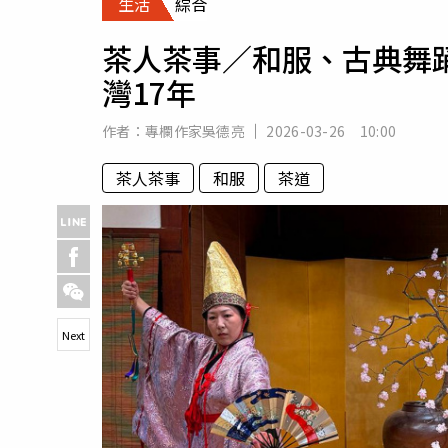
生活
綜合
人物
汽車
茶人茶事／和服、古典舞
專欄
灣17年
房產新勢力
作者：
專欄作家吳德亮
2026-03-26 10:00
茶人茶事
和服
茶道
Next