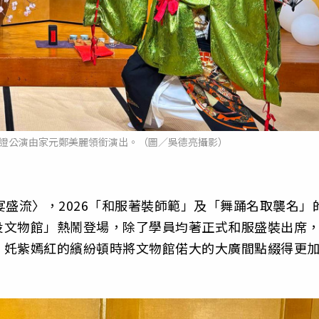
授證公演由家元鄭美麗領銜演出。（圖／吳德亮攝影）
宴盛流〉，2026「和服著裝師範」及「舞踊名取襲名」
投文物館」熱鬧登場，除了學員均著正式和服盛裝出席
，奼紫嫣紅的繽紛頓時將文物館偌大的大廣間點綴得更