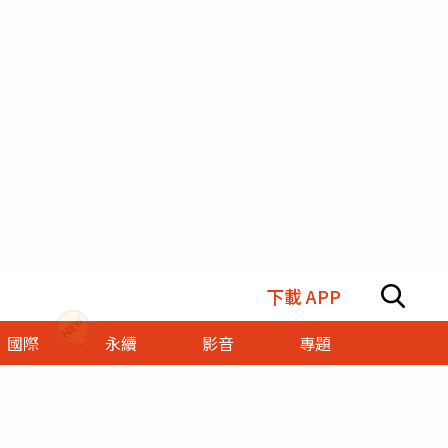
下載 APP
國際
永續
影音
專題