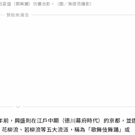
谷宴盛（鄭美麗）伉儷合影。（圖／吳德亮攝影）
0年前，興盛則在江戶中期（德川幕府時代）的京都，並
、花柳流、若柳流等五大流派，稱為「歌舞伎舞踊」或