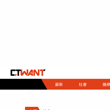
社會首頁
娛樂首頁
財經首頁
政
:::
最新
社會
娛
時事
即時
熱線
:::
直擊
大條
人物
調查
專題
３Ｃ