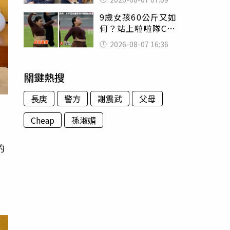
用鮮卑文寫詩？
9歲女孩60公斤又如
何？站上啦啦隊C位
驚艷全場 千萬網
2026-08-07 16:36
友被圈粉
關鍵熱搜
長庚
警方
謝震武
父母
Cheap
孫淑媚
的
，
加