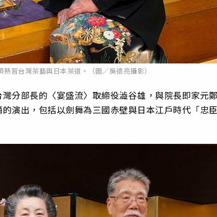
須熟習台灣茶藝與日本茶道。（圖／吳德亮攝影）
台灣分部長的〈宴盛流〉取締役澁谷雄，與院長即家元
踊的演出，包括以劍舞為三國赤壁與日本江戶時代「忠