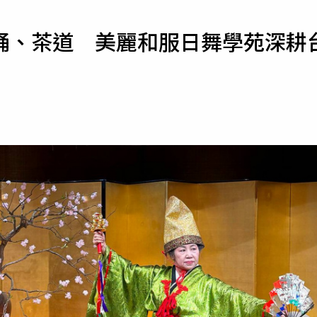
寵物
踊、茶道 美麗和服日舞學苑深耕
運勢
運動
梅酒