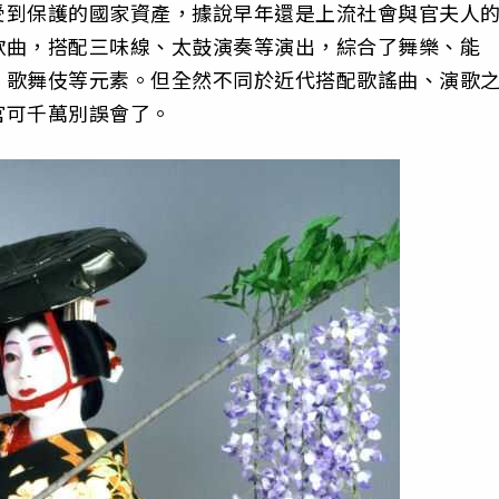
受到保護的國家資產，據說早年還是上流社會與官夫人
歌曲，搭配三味線、太鼓演奏等演出，綜合了舞樂、能
、歌舞伎等元素。但全然不同於近代搭配歌謠曲、演歌
官可千萬別誤會了。