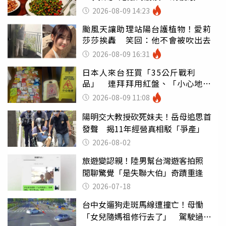
店家看笑話
2026-08-09 14:23
颱風天讓助理站陽台護植物！愛莉
莎莎挨轟 笑回：他不會被吹出去
2026-08-09 16:31
日本人來台狂買「35公斤戰利
品」 連拜拜用紅盤、「小心地
滑」告示牌也帶回家
2026-08-09 11:08
陽明交大教授砍死妹夫！岳母追思首
發聲 揭11年經營真相駁「爭產」
2026-08-02
旅遊變認親！陸男幫台灣遊客拍照
閒聊驚覺「是失聯大伯」奇蹟重逢
2026-07-18
台中女遛狗走斑馬線遭撞亡！母慟
「女兒隨媽祖修行去了」 駕駛過失