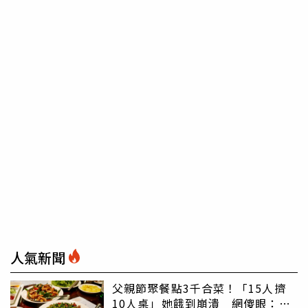
人氣新聞
父親節聚餐點3千合菜！「15人擠
10人桌」她餓到崩潰 網傻眼：讓