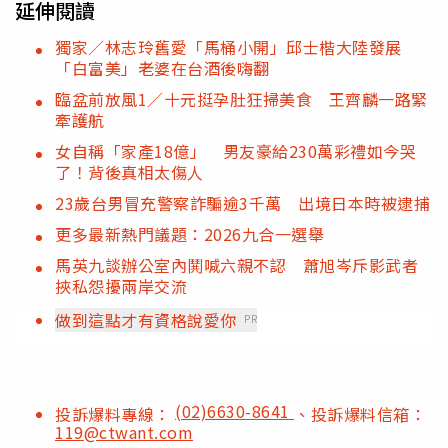
延伸閱讀
獨家／林志玲舊愛「馬桶小開」邱士楷大陸發展
「白富美」老婆在台酒後嗨翻
臨盆前放風1／十元挺孕肚狂掃美食 王齊麟一路緊
牽護航
女自稱「家產18億」 男友豪給230萬彩禮如今哭
了！背後真相太傷人
23歲台男冒充警察詐騙逾3千萬 出境日本時被逮捕
更多最新熱門議題：2026九合一選舉
馬英九談辦公室內鬨喊六親不認 蕭旭岑斥影武者
挾私怨擾兩岸交流
做到這點才有資格說愛你
PR
(02)6630-8641
投訴爆料專線：
、投訴爆料信箱：
119@ctwant.com