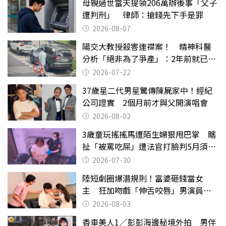
母親過世當天提領206萬辦後事「父子
遭判刑」 律師：搶錢先下手是罪
2026-08-07
陽交大教授殺害連襟案！ 精神科醫
分析「絕非為了爭產」：2年前就已言
行詭異
2026-07-22
37歲星二代男星驚傳陳屍家中！經紀
公司證實 2個月前才與父開演唱會
2026-08-02
3歲童玩搖搖馬遭陌生婦狠甩巴掌 瞎
扯「被罵吃屎」遭法官打臉判5月須入
監
2026-07-30
陸短劇圈爆潛規則！富婆砸錢當女
主 狂加吻戲「伸舌咬唇」男演員崩
潰
2026-08-03
香車美人1／彭彭海邊秘境外拍 男伴