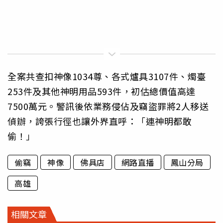
全案共查扣神像1034尊、各式爐具3107件、燭臺
253件及其他神明用品593件，初估總價值高達
7500萬元。警訊後依業務侵佔及竊盜罪將2人移送
偵辦，誇張行徑也讓外界直呼：「連神明都敢
偷！」
偷竊
神像
佛具店
網路直播
鳳山分局
高雄
相關文章