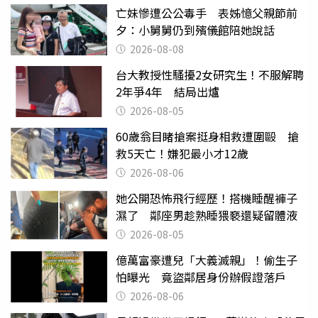
亡妹慘遭公公毒手 表姊憶父親節前
夕：小舅舅仍到殯儀館陪她說話
2026-08-08
台大教授性騷擾2女研究生！不服解聘
2年爭4年 結局出爐
2026-08-05
60歲翁目睹搶案挺身相救遭圍毆 搶
救5天亡！嫌犯最小才12歲
2026-08-06
她公開恐怖飛行經歷！搭機睡醒褲子
濕了 鄰座男趁熟睡猥褻還疑留體液
2026-08-05
億萬富豪遭兒「大義滅親」！偷生子
怕曝光 竟盜鄰居身份辦假證落戶
2026-08-06