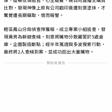
像，還被低價拋售，心生疑竇，親自向直播主購買
比對，發現神像上原有公司戳印竟遭刻意塗抹，才
驚覺遭長期竊取，憤而報警。
轄區鳳山分局偵查隊獲報，成立專案小組追查，發
現黃男為躲避查緝，刻意將贓物分散藏匿於5處倉
庫，企圖製造斷點；經半年蒐證與多波搜索行動，
最終將2人查緝到案，並成功起出大量贓物。