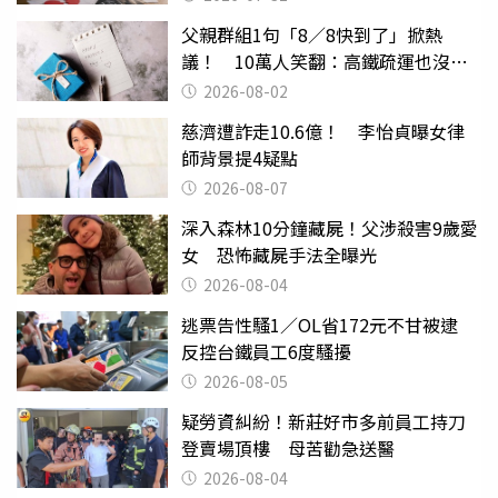
父親群組1句「8／8快到了」掀熱
議！ 10萬人笑翻：高鐵疏運也沒列
父親節
2026-08-02
慈濟遭詐走10.6億！ 李怡貞曝女律
師背景提4疑點
2026-08-07
深入森林10分鐘藏屍！父涉殺害9歲愛
女 恐怖藏屍手法全曝光
2026-08-04
逃票告性騷1／OL省172元不甘被逮
反控台鐵員工6度騷擾
2026-08-05
疑勞資糾紛！新莊好市多前員工持刀
登賣場頂樓 母苦勸急送醫
2026-08-04