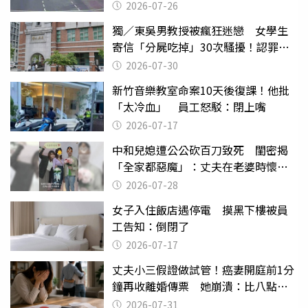
致死判9月
2026-07-26
獨／東吳男教授被瘋狂迷戀 女學生
寄信「分屍吃掉」30次騷擾！認罪免
關
2026-07-30
新竹音樂教室命案10天後復課！他批
「太冷血」 員工怒駁：閉上嘴
2026-07-17
中和兒媳遭公公砍百刀致死 閨密揭
「全家都惡魔」：丈夫在老婆時懷孕
摔東西
2026-07-28
女子入住飯店遇停電 摸黑下樓被員
工告知：倒閉了
2026-07-17
丈夫小三假證做試管！癌妻開庭前1分
鐘再收離婚傳票 她崩潰：比八點檔
還扯
2026-07-31