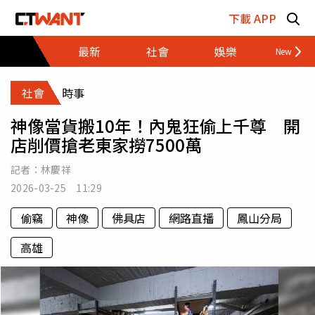
跳至主要內容區塊
下載 APP
最新
社會
娛樂
財經
社會
時事
神像當貨搬10年！內鬼狂偷上千尊 開
店削價搶老東家撈7500萬
記者：
林慶祥
2026-03-25 11:29
偷竊
神像
佛具店
網路直播
鳳山分局
高雄