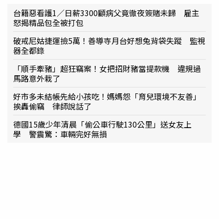
台籍惡看護1／日薪3300顧病父竟徹夜簽賭未歸 雇主
怒揭精品包全被打包
破戒尼姑捷運撿5萬！善導寺月台好想兔背袋失蹤 監視
器全都錄
「順手牽豬」超狂竊案！女把招財豬當提款機 違規過
馬路意外栽了
好市多未結帳先給小孩吃！媽媽怨「育兒環境不友善」
挨轟偷竊 律師說話了
德國15歲少年清晨「偷公車行駛130公里」送女友上
學 警震驚：車輛完好無損