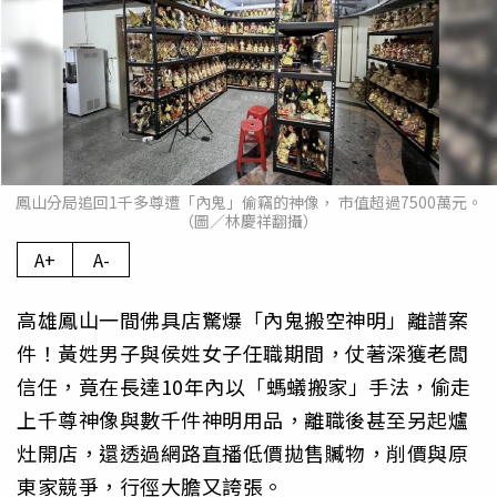
鳳山分局追回1千多尊遭「內鬼」偷竊的神像， 市值超過7500萬元。
（圖／林慶祥翻攝）
A+
A-
高雄鳳山一間佛具店驚爆「內鬼搬空神明」離譜案
件！黃姓男子與侯姓女子任職期間，仗著深獲老闆
信任，竟在長達10年內以「螞蟻搬家」手法，偷走
上千尊神像與數千件神明用品，離職後甚至另起爐
灶開店，還透過網路直播低價拋售贓物，削價與原
東家競爭，行徑大膽又誇張。