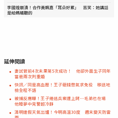
李國煌崩潰！合作黃姵嘉「耳朵好累」 苦笑：她講話
是給螞蟻聽的
延伸閱讀
妻試管前4次未果第5次成功！ 他卻外面生子同年
當爸兩次判重婚
快訊／同是高血壓！王子砸錢憋氣求免役 移送地
檢全程不語
被捕反應曝！王子捲逃兵案遭上銬…毛弟也在場
他睡夢中見警超冷靜
清明連假天氣出爐！今明高溫30度 週末變天防雷
雨