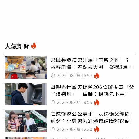
人氣新聞
飛機餐發這果汁爆「廁所之亂」？
乘客崩潰：差點丟大臉 醫揭3類人
別亂喝
2026-08-08 15:53
母親過世當天提領206萬辦後事「父
子遭判刑」 律師：搶錢先下手是
罪
2026-08-07 09:55
亡妹慘遭公公毒手 表姊憶父親節
前夕：小舅舅仍到殯儀館陪她說話
2026-08-08 12:30