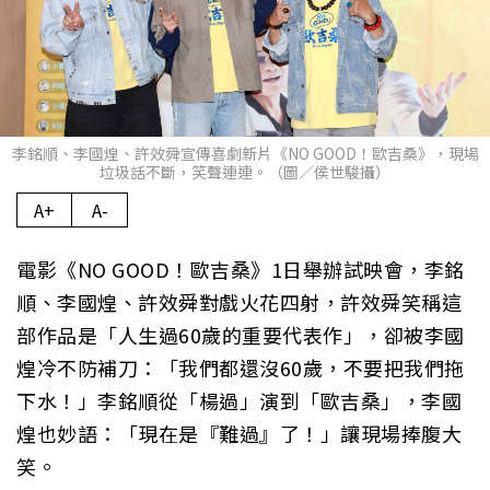
李銘順、李國煌、許效舜宣傳喜劇新片《NO GOOD！歐吉桑》，現場
垃圾話不斷，笑聲連連。（圖／侯世駿攝）
A+
A-
電影《NO GOOD！歐吉桑》1日舉辦試映會，李銘
順、李國煌、許效舜對戲火花四射，許效舜笑稱這
部作品是「人生過60歲的重要代表作」，卻被李國
煌冷不防補刀：「我們都還沒60歲，不要把我們拖
下水！」李銘順從「楊過」演到「歐吉桑」，李國
煌也妙語：「現在是『難過』了！」讓現場捧腹大
笑。