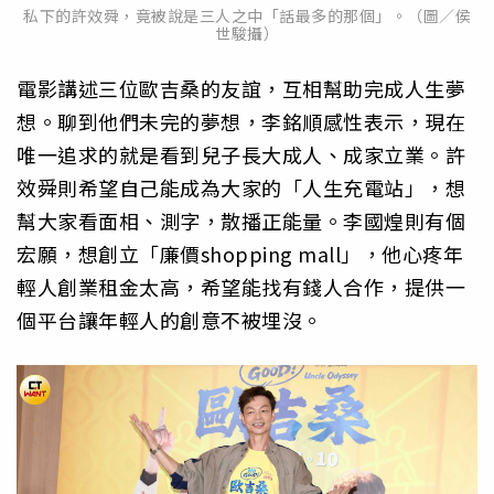
私下的許效舜，竟被說是三人之中「話最多的那個」。（圖／侯
世駿攝）
電影講述三位歐吉桑的友誼，互相幫助完成人生夢
想。聊到他們未完的夢想，李銘順感性表示，現在
唯一追求的就是看到兒子長大成人、成家立業。許
效舜則希望自己能成為大家的「人生充電站」，想
幫大家看面相、測字，散播正能量。李國煌則有個
宏願，想創立「廉價shopping mall」，他心疼年
輕人創業租金太高，希望能找有錢人合作，提供一
個平台讓年輕人的創意不被埋沒。