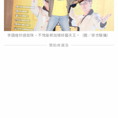
李國煌妙語如珠，不愧是新加坡綜藝天王。（圖／侯世駿攝）