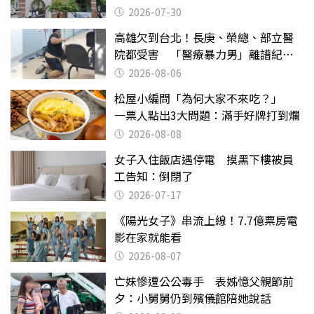
關
2026-07-30
高雄欠到台北！長庚、榮總、部立醫
院都受害 「醫療暴力男」離譜紀錄
曝光
2026-08-06
松屋小編問「為何大家不來吃？」
一票人點出3大問題：滿手好牌打到爛
2026-08-08
女子入住飯店遇停電 摸黑下樓被員
工告知：倒閉了
2026-07-17
《陽光女子》串流上線！7.7億票房電
影在家就能看
2026-08-07
亡妹慘遭公公毒手 表姊憶父親節前
夕：小舅舅仍到殯儀館陪她說話