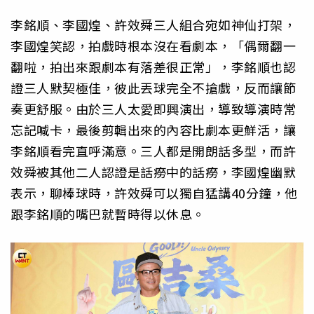
李銘順、李國煌、許效舜三人組合宛如神仙打架，
李國煌笑認，拍戲時根本沒在看劇本，「偶爾翻一
翻啦，拍出來跟劇本有落差很正常」，李銘順也認
證三人默契極佳，彼此丟球完全不搶戲，反而讓節
奏更舒服。由於三人太愛即興演出，導致導演時常
忘記喊卡，最後剪輯出來的內容比劇本更鮮活，讓
李銘順看完直呼滿意。三人都是開朗話多型，而許
效舜被其他二人認證是話癆中的話癆，李國煌幽默
表示，聊棒球時，許效舜可以獨自猛講40分鐘，他
跟李銘順的嘴巴就暫時得以休息。