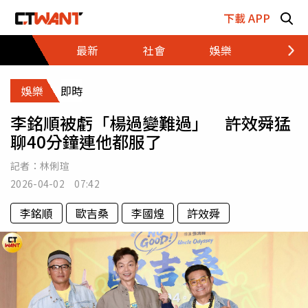
跳至主要內容區塊
下載 APP
最新
社會
娛樂
財經
娛樂
即時
李銘順被虧「楊過變難過」 許效舜猛
聊40分鐘連他都服了
記者：
林俐瑄
2026-04-02 07:42
李銘順
歐吉桑
李國煌
許效舜