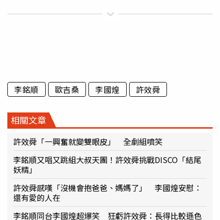
李銘順
歐吉桑
李國煌
許效舜
相關文章
許效舜「一興奮就變雙眼皮」 全劇組噴笑
李銘順又唱又跳組大叔天團！許效舜挑戰DISCO「結尾
妖精」
許效舜感嘆「沒機會抱爸爸、媽媽了」 李國煌安慰：
還有愛的人在
李銘順同台李國煌超爆笑 狂虧許效舜：長得比較遜色