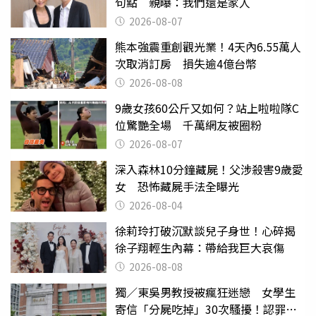
句點 親曝：我們還是家人
2026-08-07
熊本強震重創觀光業！4天內6.55萬人
次取消訂房 損失逾4億台幣
2026-08-08
9歲女孩60公斤又如何？站上啦啦隊C
位驚艷全場 千萬網友被圈粉
2026-08-07
深入森林10分鐘藏屍！父涉殺害9歲愛
女 恐怖藏屍手法全曝光
2026-08-04
徐莉玲打破沉默談兒子身世！心碎揭
徐子翔輕生內幕：帶給我巨大哀傷
2026-08-08
獨／東吳男教授被瘋狂迷戀 女學生
寄信「分屍吃掉」30次騷擾！認罪免