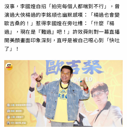
沒事，李國煌自招「拍完每個人都喘到不行」，曾
演過大俠楊過的李銘順也幽默感嘆：「楊過也會變
歐吉桑的！」惹得李國煌在旁吐槽：「什麼『楊
過』，現在是『難過』吧！」許效舜則對一幕直播
開美顏畫面印象深刻，直呼是被自己噁心到「快吐
了」！