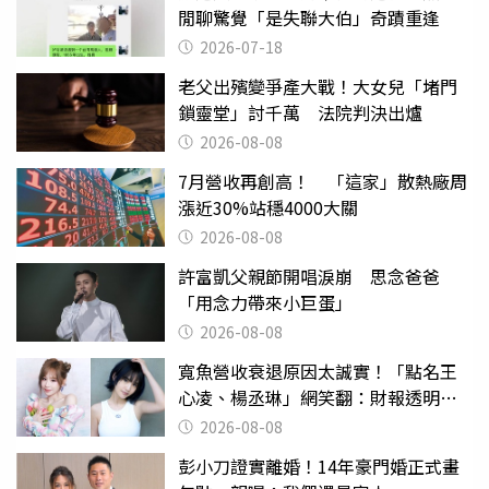
閒聊驚覺「是失聯大伯」奇蹟重逢
2026-07-18
老父出殯變爭產大戰！大女兒「堵門
鎖靈堂」討千萬 法院判決出爐
2026-08-08
7月營收再創高！ 「這家」散熱廠周
漲近30%站穩4000大關
2026-08-08
許富凱父親節開唱淚崩 思念爸爸
「用念力帶來小巨蛋」
2026-08-08
寬魚營收衰退原因太誠實！「點名王
心凌、楊丞琳」網笑翻：財報透明度
滿分
2026-08-08
彭小刀證實離婚！14年豪門婚正式畫