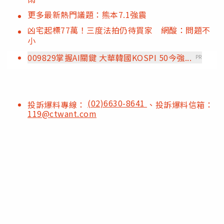
更多最新熱門議題：熊本7.1強震
凶宅起標77萬！三度法拍仍待買家 網酸：問題不
小
009829掌握AI關鍵 大華韓國KOSPI 50今強...
PR
(02)6630-8641
投訴爆料專線：
、投訴爆料信箱：
119@ctwant.com