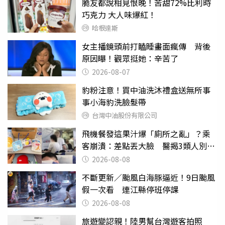
脆友都說相見恨晚！苦甜72%比利時
巧克力 大人味爆紅！
哈根達斯
女主播鏡頭前打瞌睡畫面瘋傳 背後
原因曝！觀眾挺她：辛苦了
2026-08-07
豹粉注意！買中油洗沐禮盒送無所事
事小海豹洗臉髮帶
台灣中油股份有限公司
飛機餐發這果汁爆「廁所之亂」？乘
客崩潰：差點丟大臉 醫揭3類人別亂
喝
2026-08-08
不斷更新／颱風白海豚逼近！9日颱風
假一次看 連江縣停班停課
2026-08-08
旅遊變認親！陸男幫台灣遊客拍照