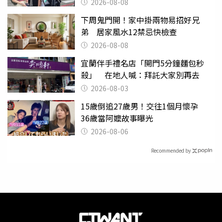
2026-08-08
下周鬼門開！家中掛兩物易招好兄
弟 居家風水12禁忌快檢查
2026-08-08
宜蘭伴手禮名店「開門5分鐘麵包秒
殺」 在地人喊：拜託大家別再去
2026-08-03
15歲倒追27歲男！交往1個月懷孕
36歲當阿嬤故事曝光
2026-08-06
Recommended by