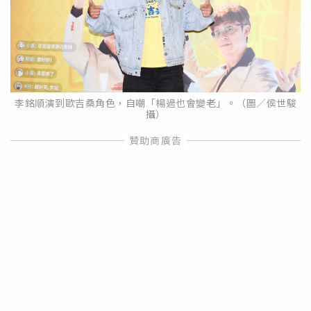
李銘順演到歐吉桑角色，自嘲「楊過也會變老」。（圖／侯世駿
攝）