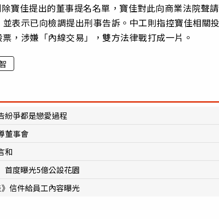
會剔除寶佳提出的董事提名名單，寶佳對此向商業法院聲請
，並表示已向檢調提出刑事告訴。中工則指控寶佳相關
股票，涉嫌「內線交易」，雙方法律戰打成一片。
智
告紛爭都是戀愛過程
導董事會
言和
」首度曝光5億公設花園
表》信件給員工內容曝光