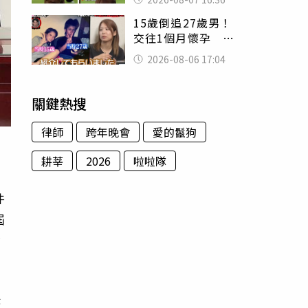
友被圈粉
15歲倒追27歲男！
交往1個月懷孕 36
歲當阿嬤故事曝光
2026-08-06 17:04
關鍵熱搜
律師
跨年晚會
愛的鬣狗
耕莘
2026
啦啦隊
件
屆
金
紐