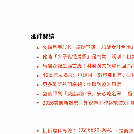
延伸閱讀
爽缺月薪33K、準時下班！26歲女吐焦
他嗆「少子化怪房價」是情勒 網嘆：租
馬傑森敲生涯首轟！林襄發文祝賀他回7
46萬信眾追白沙屯媽祖！環境部推官方LI
更多最新熱門議題：中聯致癌油風暴
營養師列「減脂期外食」安心吃名單 留
2026美肌新趨勢「外泌體＋矽谷電波X
(02)6630-8641
投訴爆料專線：
、投訴