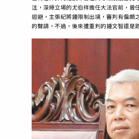
注，深綠立場的尤伯祥擔任大法官前，曾
迴避，主張紀將鍾限制出境，審判有偏頗
的聲請，不過，後來遭重判的鍾文智還是