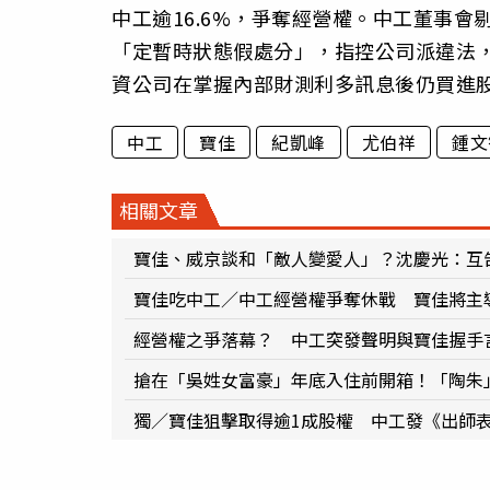
中工逾16.6%，爭奪經營權。中工董事
「定暫時狀態假處分」，指控公司派違法
資公司在掌握內部財測利多訊息後仍買進
中工
寶佳
紀凱峰
尤伯祥
鍾文
相關文章
寶佳、威京談和「敵人變愛人」？沈慶光：互
寶佳吃中工／中工經營權爭奪休戰 寶佳將主
經營權之爭落幕？ 中工突發聲明與寶佳握手
搶在「吳姓女富豪」年底入住前開箱！「陶朱
獨／寶佳狙擊取得逾1成股權 中工發《出師