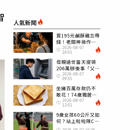
智
人氣新聞
買195元鹹酥雞忘帶
錢！老闆神操作
2026-08-07
「倒找5元」 全網
16:01
看哭：這就是台灣
母親過世當天提領
206萬辦後事「父子
2026-08-07
遭判刑」 律師：
09:55
搶錢先下手是罪
坐擁百萬存款仍不
敢花！74歲獨居翁
2026-08-07
「1餐只吃1片吐
12:01
司」 半年後暴瘦
嚇壞女兒
9歲女孩60公斤又如
何？站上啦啦隊C位
驚艷全場 千萬網
2026-08-07 16:36