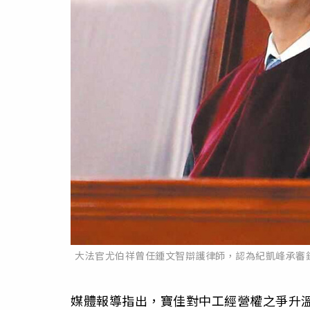
大法官尤伯祥曾任鍾文智辯護律師，認為紀凱峰承審
媒體報導指出，寶佳對中工經營權之爭升