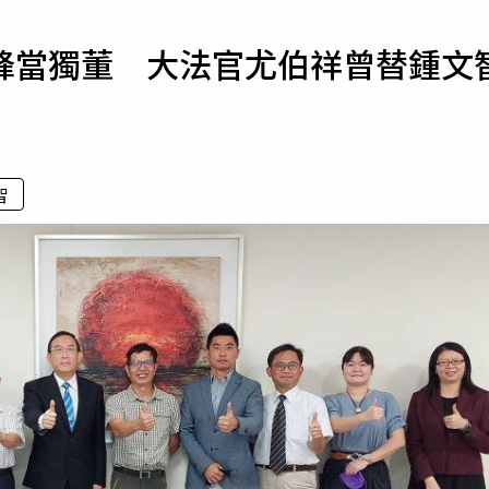
寵物
峰當獨董 大法官尤伯祥曾替鍾文
運勢
運動
梅酒
智