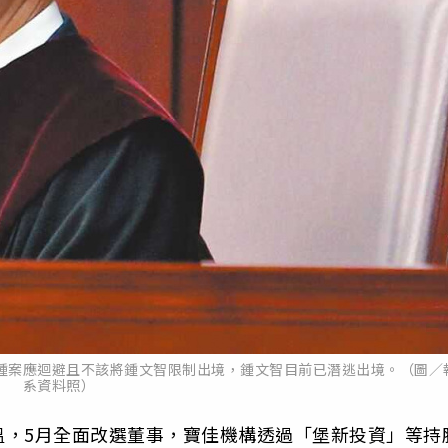
鍾案應迴避且不該將鍾文智限制出境，鍾文智目前已潛逃出境。（圖／
系資料照）
溫，5月全面改選董事，寶佳機構透過「堡新投資」等持