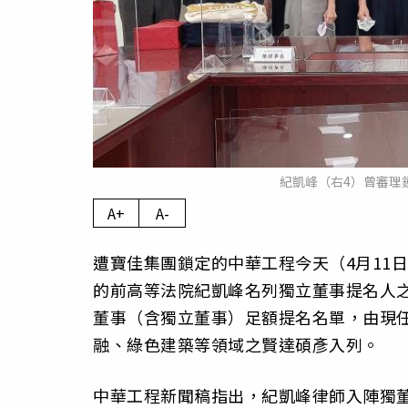
紀凱峰（右4）曾審理
A+
A-
遭寶佳集團鎖定的中華工程今天（4月11日
的前高等法院紀凱峰名列獨立董事提名人之一
董事（含獨立董事）足額提名名單，由現
融、綠色建築等領域之賢達碩彥入列。
中華工程新聞稿指出，紀凱峰律師入陣獨