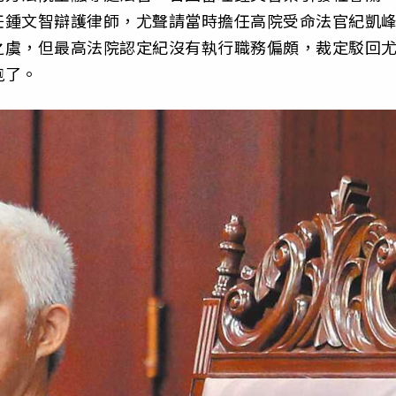
任鍾文智辯護律師，尤聲請當時擔任高院受命法官紀凱
之虞，但最高法院認定紀沒有執行職務偏頗，裁定駁回
跑了。