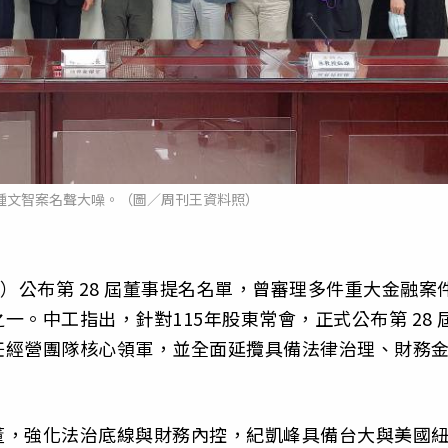
鍾文智案名聲大噪。（圖／周刊王資料照）
）公布第 28 屆董事提名名單，曾審理多件重大金融案
。中工指出，針對115年股東常會，正式公布第 28 
任經營團隊核心領軍，並全面延攬具備法律治理、財務
董，強化法治底線與財務內控，紀凱峰具備台大與美國