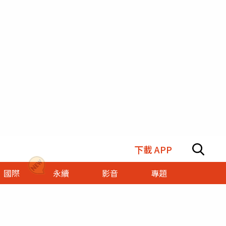
下載 APP
國際
永續
影音
專題