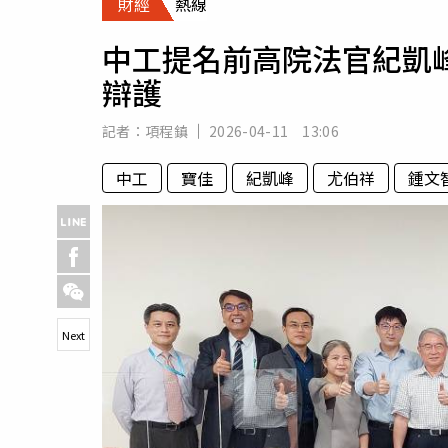
財經
熱線
人物
汽車
中工提名前高院法官紀凱
專欄
辯護
房產新勢力
記者：
項程鎮
2026-04-11 13:06
中工
寶佳
紀凱峰
尤伯祥
鍾文
Next