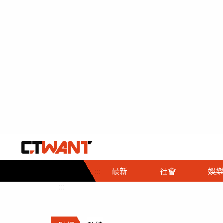
社會首頁
娛樂首頁
財經首頁
政
:::
最新
社會
娛
時事
即時
熱線
:::
直擊
大條
人物
調查
專題
３Ｃ