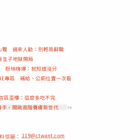
慮心聲 過來人勸：別輕易辭職
房生子地獄開局
字 粉絲嗨爆：就知道沒分
NE專區 補給、公廁位置一次看
言區歪樓：這麼多吃不完
」聯手，開啟高階養膚新世代
PR
119@ctwant.com
爆料信箱：