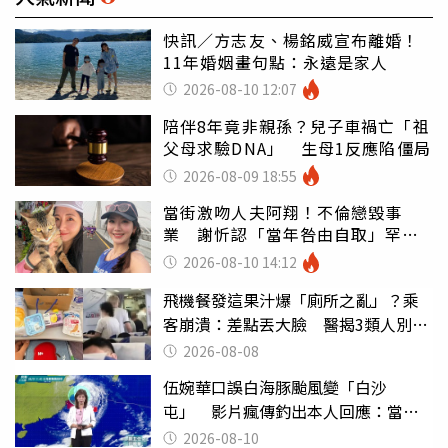
快訊／方志友、楊銘威宣布離婚！
11年婚姻畫句點：永遠是家人
2026-08-10 12:07
陪伴8年竟非親孫？兒子車禍亡「祖
父母求驗DNA」 生母1反應陷僵局
2026-08-09 18:55
當街激吻人夫阿翔！不倫戀毀事
業 謝忻認「當年咎由自取」罕吐
心聲
2026-08-10 14:12
飛機餐發這果汁爆「廁所之亂」？乘
客崩潰：差點丟大臉 醫揭3類人別亂
喝
2026-08-08
伍婉華口誤白海豚颱風變「白沙
屯」 影片瘋傳釣出本人回應：當下
懊惱到現在
2026-08-10