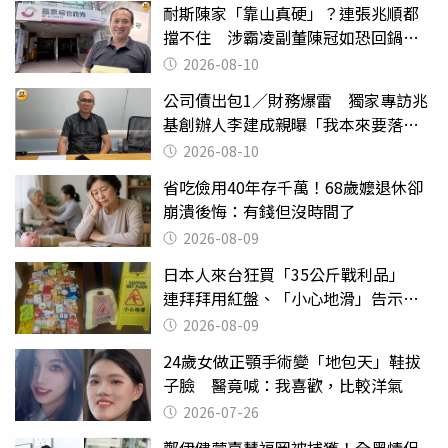
耐斯陳家「靠山真硬」？連張兆順都
擋不住 涉霸凌副董陳冠如恐回鍋國
票證
2026-08-10
公司債出包1／財務爆雷 獨家專訪兆
基創辦人李建成親曝「我本來要落
跑」
2026-08-10
省吃儉用40年存千萬！68歲嬤退休卻
崩潰後悔：有錢但沒時間了
2026-08-09
日本人來台狂買「35公斤戰利品」
連拜拜用紅盤、「小心地滑」告示牌
也帶回家
2026-08-09
24歲女做正顎手術變「地包天」鞋拔
子臉 醫竟喊：我喜歡，比較洋氣
2026-07-26
鄭伊健蒙嘉慧福岡被捕獲！全黑情侶