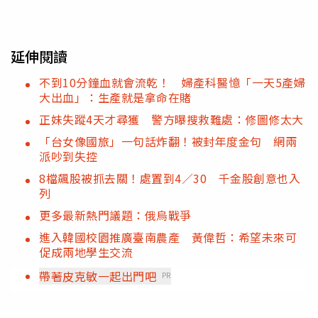
延伸閱讀
不到10分鐘血就會流乾！ 婦產科醫憶「一天5產婦
大出血」：生產就是拿命在賭
正妹失蹤4天才尋獲 警方曝搜救難處：修圖修太大
「台女像國旅」一句話炸翻！被封年度金句 網兩
派吵到失控
8檔飆股被抓去關！處置到4／30 千金股創意也入
列
更多最新熱門議題：俄烏戰爭
進入韓國校園推廣臺南農產 黃偉哲：希望未來可
促成兩地學生交流
帶著皮克敏一起出門吧
PR