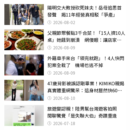
陽明交大教授砍死妹夫！岳母追思首
發聲 揭11年經營真相駁「爭產」
2026-08-02
父親節聚餐點3千合菜！「15人擠10人
桌」她餓到崩潰 網傻眼：讓店家看
笑話
2026-08-09
外籍車手來台「領完就跑」！4人快閃
犯案全栽了 機場也逃不掉
2026-08-09
47歲背影被誤認剛畢業！KIMIKO親揭
真實體重網驚呆：這身材居然快60公
斤？
2026-08-10
旅遊變認親！陸男幫台灣遊客拍照
閒聊驚覺「是失聯大伯」奇蹟重逢
2026-07-18