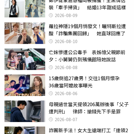
裝「牽手掃貨」 結婚13年甜成這樣
2026-08-09
蘿拉神隱19個月悄發文！曬特斯拉遭
酸「詐騙集團回歸」 她直球回應了
2026-08-10
亡妹慘遭公公毒手 表姊憶父親節前
夕：小舅舅仍到殯儀館陪她說話
2026-08-08
15歲倒追27歲男！交往1個月懷孕
36歲當阿嬤故事曝光
2026-08-06
母親過世當天提領206萬辦後事「父子
遭判刑」 律師：搶錢先下手是罪
2026-08-07
詐團新手法！女大生遠端打工「連領2