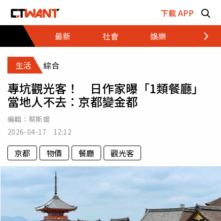
跳至主要內容區塊
下載 APP
最新
社會
娛樂
財經
生活
綜合
專坑觀光客！ 日作家曝「1類餐廳」
當地人不去：京都變金都
編輯：
蔡斯媛
2026-04-17 12:12
京都
物價
餐廳
觀光客