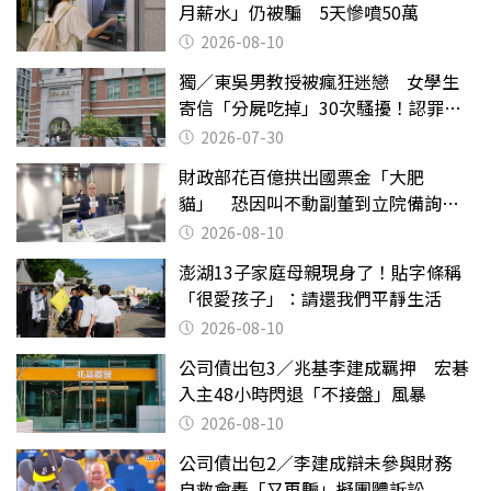
月薪水」仍被騙 5天慘噴50萬
2026-08-10
獨／東吳男教授被瘋狂迷戀 女學生
寄信「分屍吃掉」30次騷擾！認罪免
關
2026-07-30
財政部花百億拱出國票金「大肥
貓」 恐因叫不動副董到立院備詢惹
議
2026-08-10
澎湖13子家庭母親現身了！貼字條稱
「很愛孩子」：請還我們平靜生活
2026-08-10
公司債出包3／兆基李建成羈押 宏碁
入主48小時閃退「不接盤」風暴
2026-08-10
公司債出包2／李建成辯未參與財務
自救會轟「又再騙」擬團體訴訟