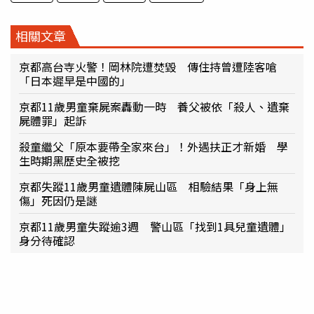
相關文章
京都高台寺火警！岡林院遭焚毀 傳住持曾遭陸客嗆
「日本遲早是中國的」
京都11歲男童棄屍案轟動一時 養父被依「殺人、遺棄
屍體罪」起訴
殺童繼父「原本要帶全家來台」！外遇扶正才新婚 學
生時期黑歷史全被挖
京都失蹤11歲男童遺體陳屍山區 相驗結果「身上無
傷」死因仍是謎
京都11歲男童失蹤逾3週 警山區「找到1具兒童遺體」
身分待確認