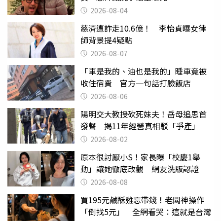
2026-08-04
慈濟遭詐走10.6億！ 李怡貞曝女律
師背景提4疑點
2026-08-07
「車是我的、油也是我的」睡車竟被
收住宿費 官方一句話打臉飯店
2026-08-06
陽明交大教授砍死妹夫！岳母追思首
發聲 揭11年經營真相駁「爭產」
2026-08-02
原本很討厭小S！家長曝「校慶1舉
動」讓她徹底改觀 網友洗版認證
2026-08-08
買195元鹹酥雞忘帶錢！老闆神操作
「倒找5元」 全網看哭：這就是台灣