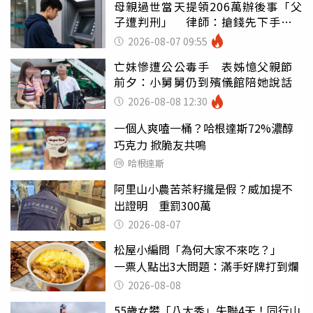
母親過世當天提領206萬辦後事「父
子遭判刑」 律師：搶錢先下手是
罪
2026-08-07 09:55
亡妹慘遭公公毒手 表姊憶父親節
前夕：小舅舅仍到殯儀館陪她說話
2026-08-08 12:30
一個人爽嗑一桶？哈根達斯72%濃醇
巧克力 掀脆友共鳴
哈根達斯
阿里山小農苦茶籽攏是假？威加提不
出證明 重罰300萬
2026-08-07
松屋小編問「為何大家不來吃？」
一票人點出3大問題：滿手好牌打到爛
2026-08-08
55歲女攀「八大秀」失聯4天！同行山