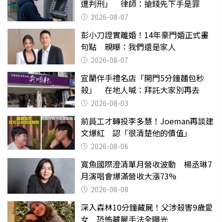
遭判刑」 律師：搶錢先下手是罪
2026-08-07
彭小刀證實離婚！14年豪門婚正式畫
句點 親曝：我們還是家人
2026-08-07
宜蘭伴手禮名店「開門5分鐘麵包秒
殺」 在地人喊：拜託大家別再去
2026-08-03
前員工才轉投李多慧！Joeman再談建
文爆紅 認「很清楚他的價值」
2026-08-06
寬魚國際澄清單月營收波動 楊丞琳7
月演唱會爆滿營收大漲73%
2026-08-08
深入森林10分鐘藏屍！父涉殺害9歲愛
女 恐怖藏屍手法全曝光