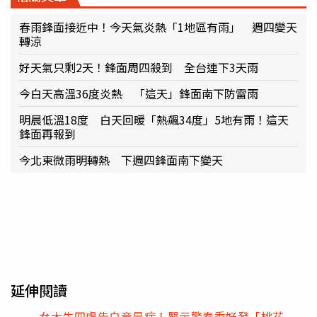
春雨鋒面接近中！今天氣炎熱「1地區有雨」 週四變天
轉涼
好天氣只剩2天！鋒面周四殺到 全台連下3天雨
今白天高溫36度炎熱 「這天」鋒面南下防雷雨
明晨低溫18度 白天回暖「熱飆34度」5地有雨！這天
鋒面再報到
今北東微雨明轉熱 下週四鋒面南下變天
延伸閱讀
女大生四處告白竟是病！醫示警春季好發「桃花