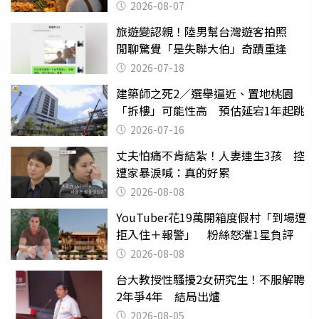
2026-08-07
旅遊變認親！陸男幫台灣遊客拍照
閒聊驚覺「是失聯大伯」奇蹟重逢
2026-07-18
建築師之死2／選舉逼近、置地桃園
「拆樓」可能性高 預估延宕1年起跳
2026-07-16
丈夫怕痛不肯結紮！人妻連生3孩 控
遭家暴淚喊：真的好累
2026-08-08
YouTuber花19萬開箱度假村「到場遭
拒入住＋報警」 粉絲怒灌1星負評
2026-08-08
台大教授性騷擾2女研究生！不服解聘
2年爭4年 結局出爐
2026-08-05