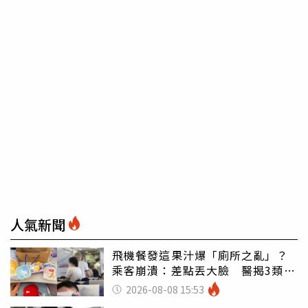
人氣新聞
飛機餐發這果汁爆「廁所之亂」？
乘客崩潰：差點丟大臉 醫揭3類人
別亂喝
2026-08-08 15:53