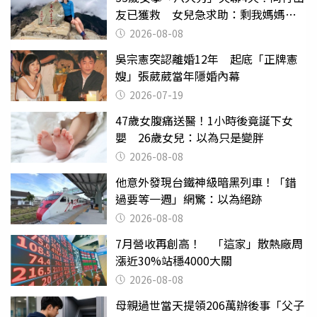
友已獲救 女兒急求助：剩我媽媽還
沒找到
2026-08-08
吳宗憲突認離婚12年 起底「正牌憲
嫂」張葳葳當年隱婚內幕
2026-07-19
47歲女腹痛送醫！1小時後竟誕下女
嬰 26歲女兒：以為只是變胖
2026-08-08
他意外發現台鐵神級暗黑列車！「錯
過要等一週」網驚：以為絕跡
2026-08-08
7月營收再創高！ 「這家」散熱廠周
漲近30%站穩4000大關
2026-08-08
母親過世當天提領206萬辦後事「父子