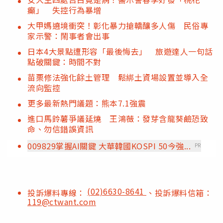
癲」 失控行為暴增
大甲媽遶境衝突！彰化暴力搶轎釀多人傷 民俗專
家示警：鬧事者會出事
日本4大景點遭形容「最後悔去」 旅遊達人一句話
點破關鍵：時間不對
苗栗修法強化餘土管理 鬆綁土資場設置並導入全
流向監控
更多最新熱門議題：熊本7.1強震
進口馬鈴薯爭議延燒 王鴻薇：發芽含龍葵鹼恐致
命、勿信錯誤資訊
009829掌握AI關鍵 大華韓國KOSPI 50今強...
PR
(02)6630-8641
投訴爆料專線：
、投訴爆料信箱：
119@ctwant.com