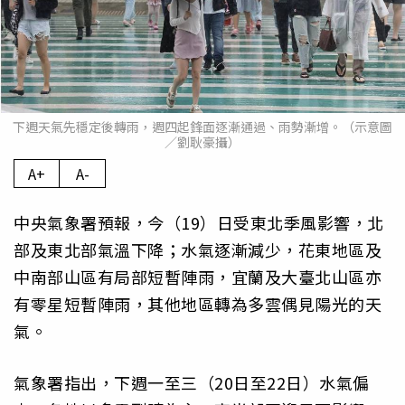
下週天氣先穩定後轉雨，週四起鋒面逐漸通過、雨勢漸增。（示意圖
／劉耿豪攝）
A+
A-
中央氣象署預報，今（19）日受東北季風影響，北
部及東北部氣溫下降；水氣逐漸減少，花東地區及
中南部山區有局部短暫陣雨，宜蘭及大臺北山區亦
有零星短暫陣雨，其他地區轉為多雲偶見陽光的天
氣。
氣象署指出，下週一至三（20日至22日）水氣偏