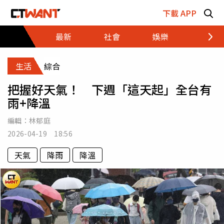
跳至主要內容區塊
下載 APP
最新
社會
娛樂
財經
生活
綜合
把握好天氣！ 下週「這天起」全台有
雨+降溫
編輯：
林郁庭
2026-04-19 18:56
天氣
降雨
降溫