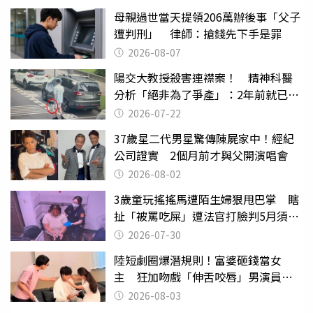
母親過世當天提領206萬辦後事「父子
遭判刑」 律師：搶錢先下手是罪
2026-08-07
陽交大教授殺害連襟案！ 精神科醫
分析「絕非為了爭產」：2年前就已言
行詭異
2026-07-22
37歲星二代男星驚傳陳屍家中！經紀
公司證實 2個月前才與父開演唱會
2026-08-02
3歲童玩搖搖馬遭陌生婦狠甩巴掌 瞎
扯「被罵吃屎」遭法官打臉判5月須入
監
2026-07-30
陸短劇圈爆潛規則！富婆砸錢當女
主 狂加吻戲「伸舌咬唇」男演員崩
潰
2026-08-03