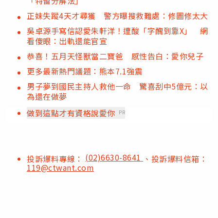
「特留分解法」
正妹失蹤4天才尋獲 警方曝搜救難處：修圖修太大
吳卓源手寫信認愛朱軒洋！遭酸「字醜到靠X」 網
看傻眼：出軌還能官宣
恭喜！五月天怪獸當二寶爸 感性告白：愛你兒子
更多最新熱門議題：熊本7.1強震
男子夢到國民主持人救他一命 驚喜刮中5億元：以
為還在做夢
做到這點才有資格說愛你
PR
(02)6630-8641
投訴爆料專線：
、投訴爆料信箱：
119@ctwant.com