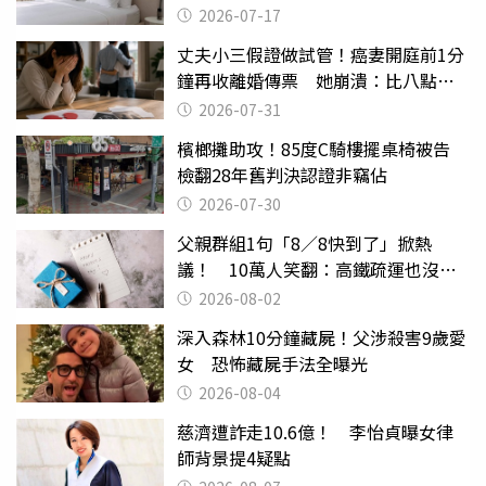
2026-07-17
丈夫小三假證做試管！癌妻開庭前1分
鐘再收離婚傳票 她崩潰：比八點檔
還扯
2026-07-31
檳榔攤助攻！85度C騎樓擺桌椅被告
檢翻28年舊判決認證非竊佔
2026-07-30
父親群組1句「8／8快到了」掀熱
議！ 10萬人笑翻：高鐵疏運也沒列
父親節
2026-08-02
深入森林10分鐘藏屍！父涉殺害9歲愛
女 恐怖藏屍手法全曝光
2026-08-04
慈濟遭詐走10.6億！ 李怡貞曝女律
師背景提4疑點