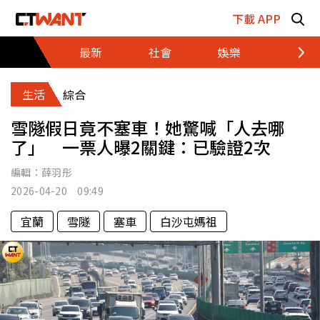
跳至主要內容區塊
下載 APP
最新
社會
娛樂
財經
生活
綜合
雪隧假日竟不塞車！她驚喊「人去哪
了」 一票人曝2關鍵：已驗證2次
編輯：
薛羽彤
2026-04-20 09:49
宜蘭
雪隧
塞車
白沙屯媽祖