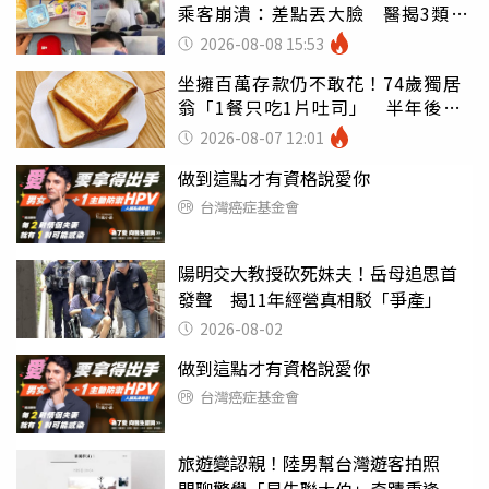
乘客崩潰：差點丟大臉 醫揭3類人
別亂喝
2026-08-08 15:53
坐擁百萬存款仍不敢花！74歲獨居
翁「1餐只吃1片吐司」 半年後暴
瘦嚇壞女兒
2026-08-07 12:01
做到這點才有資格說愛你
台灣癌症基金會
陽明交大教授砍死妹夫！岳母追思首
發聲 揭11年經營真相駁「爭產」
2026-08-02
做到這點才有資格說愛你
台灣癌症基金會
旅遊變認親！陸男幫台灣遊客拍照