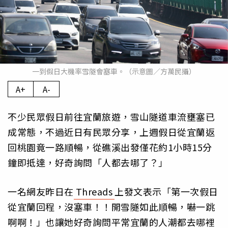
一到假日大機率雪隧會塞車。（示意圖／方萬民攝）
A+
A-
不少民眾假日前往宜蘭旅遊，雪山隧道車流壅塞已
成常態，不過近日有民眾分享，上週假日從宜蘭返
回桃園竟一路順暢，從礁溪出發僅花約1小時15分
鐘即抵達，好奇詢問「人都去哪了？」
一名網友昨日在
Threads
上發文表示「第一次假日
從宜蘭回程，沒塞車！！開雪隧如此順暢，嚇一跳
啊啊！」也讓她好奇詢問平常宜蘭的人潮都去哪裡