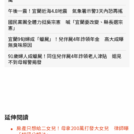
午後一震！宜蘭近海4.8地震 氣象署示警3天內恐再搖
國民黨團全體力挺吳宗憲 喊「宜蘭要改變、縣長選宗
憲」
宜蘭9旬婦成「蠟屍」！兒伴屍4年詐領年金 高大成曝
無臭味原因
91歲婦人成蠟屍！同住兒伴屍4年詐領老人津貼 姐見
不到母報警揭發
延伸閱讀
房產只想給二女兒！母拿200萬打發大女兒 律師曝