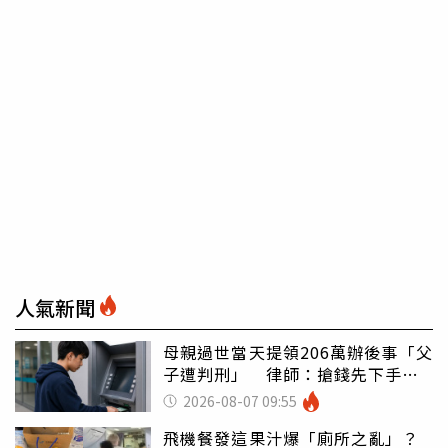
人氣新聞
母親過世當天提領206萬辦後事「父
子遭判刑」 律師：搶錢先下手是
罪
2026-08-07 09:55
飛機餐發這果汁爆「廁所之亂」？