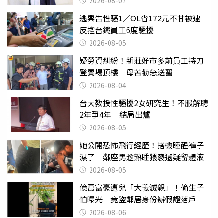
2026-08-07
逃票告性騷1／OL省172元不甘被逮
反控台鐵員工6度騷擾
2026-08-05
疑勞資糾紛！新莊好市多前員工持刀
登賣場頂樓 母苦勸急送醫
2026-08-04
台大教授性騷擾2女研究生！不服解聘
2年爭4年 結局出爐
2026-08-05
她公開恐怖飛行經歷！搭機睡醒褲子
濕了 鄰座男趁熟睡猥褻還疑留體液
2026-08-05
億萬富豪遭兒「大義滅親」！偷生子
怕曝光 竟盜鄰居身份辦假證落戶
2026-08-06