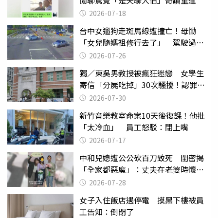
閒聊驚覺「是失聯大伯」奇蹟重逢
2026-07-18
台中女遛狗走斑馬線遭撞亡！母慟
「女兒隨媽祖修行去了」 駕駛過失
致死判9月
2026-07-26
獨／東吳男教授被瘋狂迷戀 女學生
寄信「分屍吃掉」30次騷擾！認罪免
關
2026-07-30
新竹音樂教室命案10天後復課！他批
「太冷血」 員工怒駁：閉上嘴
2026-07-17
中和兒媳遭公公砍百刀致死 閨密揭
「全家都惡魔」：丈夫在老婆時懷孕
摔東西
2026-07-28
女子入住飯店遇停電 摸黑下樓被員
工告知：倒閉了