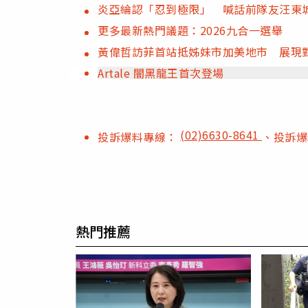
炎亞綸認「忍到極限」 喊話前隊友汪東城
更多最新熱門議題：2026九合一選舉
黃偉哲訪菲首站抵姊妹市加美地市 展現
Artale 闇黑龍王首次登場
(02)6630-8641
投訴爆料專線：
、投訴
熱門推薦