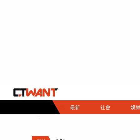
社會首頁
娛樂首頁
財經首頁
政
:::
最新
社會
娛
時事
即時
熱線
:::
直擊
大條
人物
調查
專題
３Ｃ