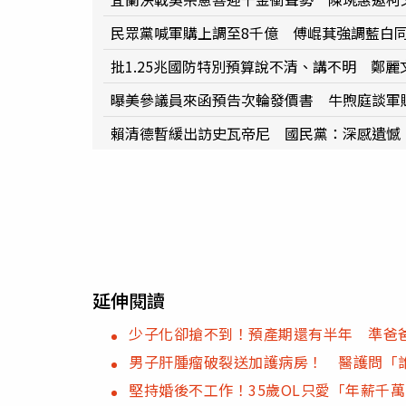
民眾黨喊軍購上調至8千億 傅崐萁強調藍白
批1.25兆國防特別預算說不清、講不明 鄭
曝美參議員來函預告次輪發價書 牛煦庭談軍購
賴清德暫緩出訪史瓦帝尼 國民黨：深感遺憾
延伸閱讀
少子化卻搶不到！預產期還有半年 準爸
男子肝腫瘤破裂送加護病房！ 醫護問「
堅持婚後不工作！35歲OL只愛「年薪千