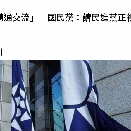
寵物
岸溝通交流」 國民黨：請民進黨正
運勢
運動
梅酒