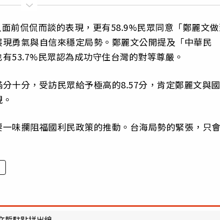
人面前侃侃而談的表現，更有58.9%民眾同意「鄭麗文做
展現勇氣與自信來穩定局勢。鄭麗文公開提及「中華民
有53.7%民眾認為成功守住台灣的對等尊嚴。
分十分，受訪民眾給予極高的8.57分，肯定鄭麗文與
現。
要一味攔阻福國利民政策的推動。台海局勢的緊張，只
文哲駐點拼出線