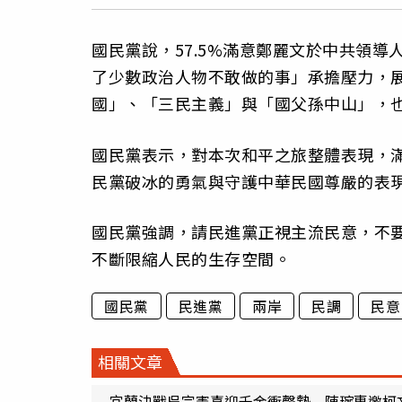
國民黨說，57.5%滿意鄭麗文於中共領導
了少數政治人物不敢做的事」承擔壓力，
國」、「三民主義」與「國父孫中山」，也
國民黨表示，對本次和平之旅整體表現，滿
民黨破冰的勇氣與守護中華民國尊嚴的表
國民黨強調，請民進黨正視主流民意，不
不斷限縮人民的生存空間。
國民黨
民進黨
兩岸
民調
民意
相關文章
宜蘭決戰吳宗憲喜迎千金衝聲勢 陳琬惠邀柯