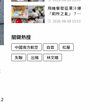
友洗版認證
飛機餐發這果汁爆
「廁所之亂」？乘
客崩潰：差點丟大
2026-08-08 15:53
臉 醫揭3類人別亂
喝
關鍵熱搜
中國南方航空
自首
松屋
失聯
出殯
林文晴
依
海
2