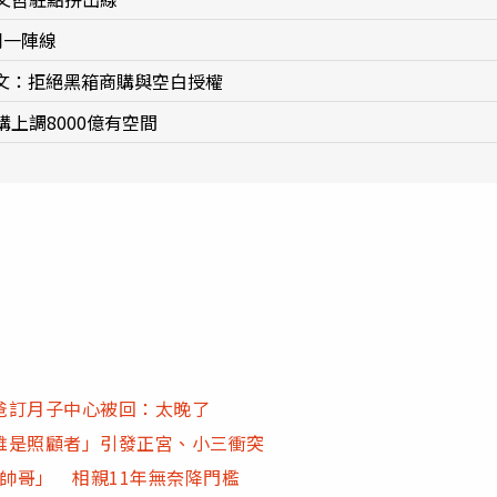
同一陣線
麗文：拒絕黑箱商購與空白授權
上調8000億有空間
爸訂月子中心被回：太晚了
誰是照顧者」引發正宮、小三衝突
萬帥哥」 相親11年無奈降門檻