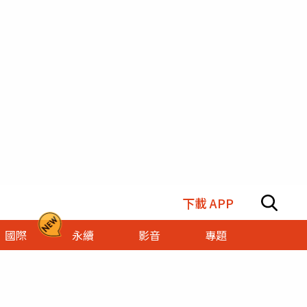
下載 APP
國際
永續
影音
專題