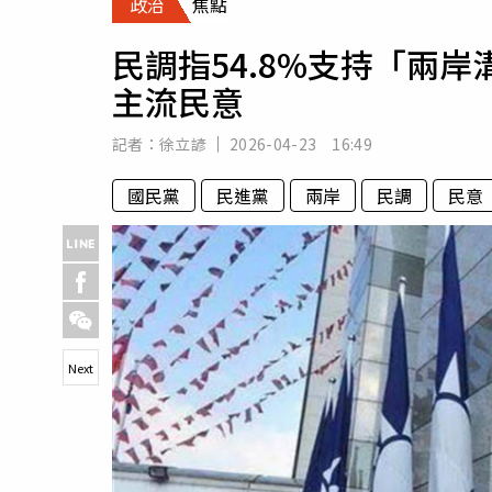
政治
焦點
人物
汽車
民調指54.8%支持「兩
專欄
主流民意
房產新勢力
記者：
徐立諺
2026-04-23 16:49
國民黨
民進黨
兩岸
民調
民意
Next