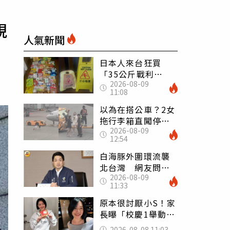
視
人氣新聞
日本人來台狂買
「35公斤戰利
2026-08-09
品」 連拜拜用紅
11:08
盤、「小心地滑」
告示牌也帶回家
以為在搭公車？2女
拖行李箱直闖停機
2026-08-09
坪「揮手攔機」
12:54
荒謬影片曝網傻眼
白海豚外圍環流襲
北台灣 網友問為
2026-08-09
何沒放颱風假 蔣
11:33
萬安回應了
原本很討厭小S！家
長曝「校慶1舉動」
讓她徹底改觀 網
2026-08-08 11:03