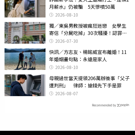
月薪水」仍被騙 5天慘噴50萬
2026-08-10
獨／東吳男教授被瘋狂迷戀 女學生
寄信「分屍吃掉」30次騷擾！認罪免
關
2026-07-30
快訊／方志友、楊銘威宣布離婚！11
年婚姻畫句點：永遠是家人
2026-08-10
母親過世當天提領206萬辦後事「父子
遭判刑」 律師：搶錢先下手是罪
2026-08-07
Recommended by