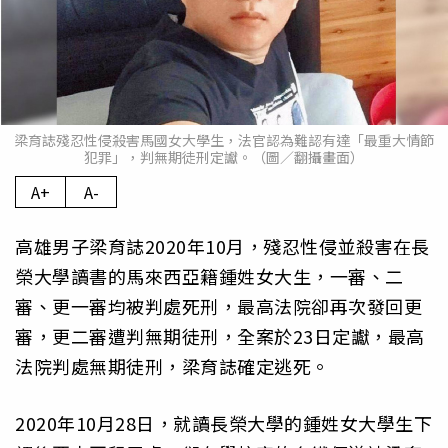
梁育誌殘忍性侵殺害馬國女大學生，法官認為難認有達「最重大情節
犯罪」，判無期徒刑定讞。（圖／翻攝畫面）
A+
A-
高雄男子梁育誌2020年10月，殘忍性侵並殺害在長
榮大學讀書的馬來西亞籍鍾姓女大生，一審、二
審、更一審均被判處死刑，最高法院卻再次發回更
審，更二審遭判無期徒刑，全案於23日定讞，最高
法院判處無期徒刑，梁育誌確定逃死。
2020年10月28日，就讀長榮大學的鍾姓女大學生下