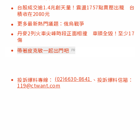
台股成交逾1.4兆創天量！震盪1757點賣壓出籠 台
積收在2080元
更多最新熱門議題：俄烏戰爭
丹麥2列火車尖峰時段正面相撞 車頭全毀！至少17
傷
帶著皮克敏一起出門吧
PR
(02)6630-8641
投訴爆料專線：
、投訴爆料信箱：
119@ctwant.com