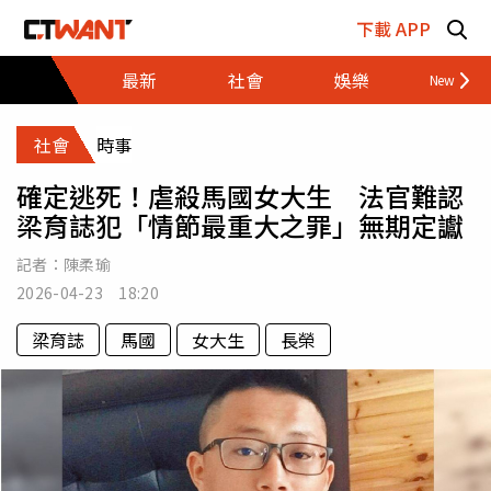
跳至主要內容區塊
下載 APP
最新
社會
娛樂
財經
社會
時事
確定逃死！虐殺馬國女大生 法官難認
梁育誌犯「情節最重大之罪」無期定讞
記者：
陳柔瑜
2026-04-23 18:20
梁育誌
馬國
女大生
長榮