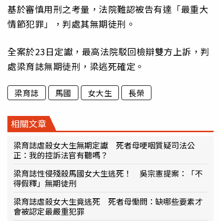
基於審慎用刑之考量，法院難認被告有達「最重大
情節犯罪」，判處其無期徒刑。
全案於23日定讞，最高法院駁回檢辯雙方上訴，判
處梁育誌無期徒刑，梁逃死確定。
梁育誌
馬國
女大生
長榮
相關文章
梁育誌虐殺女大生無期定讞 死者母哽咽質疑司法公
正：我的控訴法官有聽嗎？
梁育誌性侵殘殺馬國女大生逃死！ 吳宗憲提案：「不
得假釋」無期徒刑
梁育誌虐殺女大生竟逃死 死者母慟問：缺哪些要素才
會被認定最嚴重犯罪