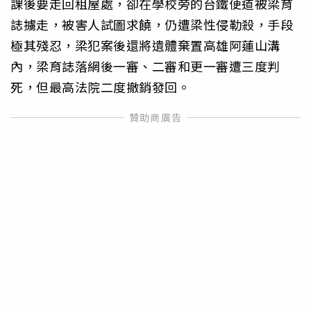
課後要走回租屋處，卻在學校旁的台鐵便道被梁育
誌擄走，被害人試圖求饒，仍遭梁性侵勒殺，手段
極其殘忍，梁犯案後還將遺體棄置高雄阿蓮山溝
內，梁育誌落網後一審、二審和更一審遭三度判
死，但最高法院二度撤銷發回。