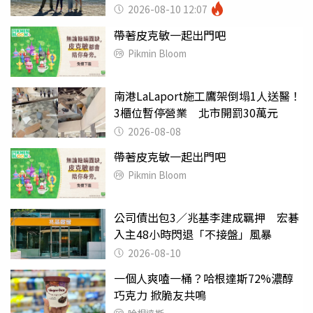
2026-08-10 12:07
帶著皮克敏一起出門吧
Pikmin Bloom
南港LaLaport施工鷹架倒塌1人送醫！
3櫃位暫停營業 北市開罰30萬元
2026-08-08
帶著皮克敏一起出門吧
Pikmin Bloom
公司債出包3／兆基李建成羈押 宏碁
入主48小時閃退「不接盤」風暴
2026-08-10
一個人爽嗑一桶？哈根達斯72%濃醇
巧克力 掀脆友共鳴