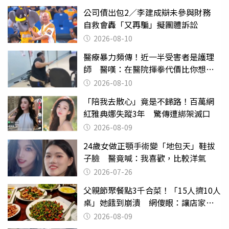
公司債出包2／李建成辯未參與財務
自救會轟「又再騙」擬團體訴訟
2026-08-10
醫療暴力頻傳！近一半受害者是護理
師 醫嘆：在醫院揮拳代價比你想像
的還要大
2026-08-10
「陪我去散心」竟是不歸路！百萬網
紅雅典娜失蹤3年 驚傳遭綁架滅口
2026-08-09
24歲女做正顎手術變「地包天」鞋拔
子臉 醫竟喊：我喜歡，比較洋氣
2026-07-26
父親節聚餐點3千合菜！「15人擠10人
桌」她餓到崩潰 網傻眼：讓店家看
笑話
2026-08-09