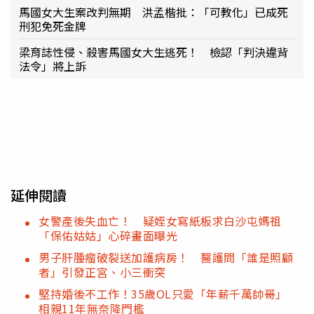
馬國女大生案改判無期 洪孟楷批：「可教化」已成死
刑犯免死金牌
梁育誌性侵、殺害馬國女大生逃死！ 檢認「判決違背
法令」將上訴
延伸閱讀
女警產後失血亡！ 疑姪女寫紙板求白沙屯媽祖
「保佑姑姑」心碎畫面曝光
男子肝腫瘤破裂送加護病房！ 醫護問「誰是照顧
者」引發正宮、小三衝突
堅持婚後不工作！35歲OL只愛「年薪千萬帥哥」
相親11年無奈降門檻