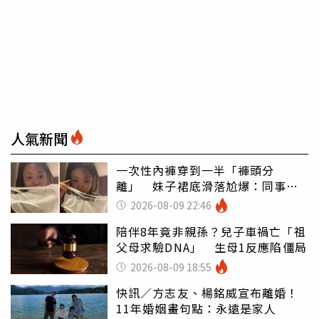
人氣新聞
一次性內褲穿到一半「褲頭分
離」 妹子裙底滑落尬爆：同事全
看光
2026-08-09 22:46
陪伴8年竟非親孫？兒子車禍亡「祖
父母求驗DNA」 生母1反應陷僵局
2026-08-09 18:55
快訊／方志友、楊銘威宣布離婚！
11年婚姻畫句點：永遠是家人