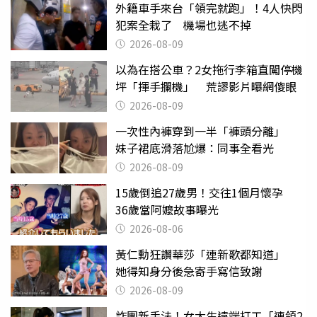
外籍車手來台「領完就跑」！4人快閃
犯案全栽了 機場也逃不掉
2026-08-09
以為在搭公車？2女拖行李箱直闖停機
坪「揮手攔機」 荒謬影片曝網傻眼
2026-08-09
一次性內褲穿到一半「褲頭分離」
妹子裙底滑落尬爆：同事全看光
2026-08-09
15歲倒追27歲男！交往1個月懷孕
36歲當阿嬤故事曝光
2026-08-06
黃仁勳狂讚華莎「連新歌都知道」
她得知身分後急寄手寫信致謝
2026-08-09
詐團新手法！女大生遠端打工「連領2