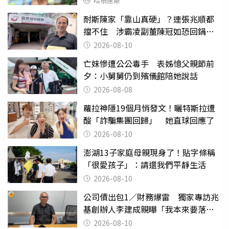
哈根達斯
耐斯陳家「靠山真硬」？連張兆順都
擋不住 涉霸凌副董陳冠如恐回鍋國
票證
2026-08-10
亡妹慘遭公公毒手 表姊憶父親節前
夕：小舅舅仍到殯儀館陪她說話
2026-08-08
蘿拉神隱19個月悄發文！曬特斯拉遭
酸「詐騙集團回歸」 她直球回應了
2026-08-10
澎湖13子家庭母親現身了！貼字條稱
「很愛孩子」：請還我們平靜生活
2026-08-10
公司債出包1／財務爆雷 獨家專訪兆
基創辦人李建成親曝「我本來要落
跑」
2026-08-10