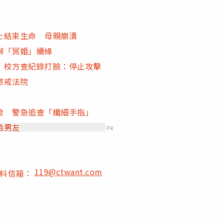
士結束生命 母親崩潰
辦「冥婚」續緣
 校方查紀錄打臉：停止攻擊
懲戒法院
流 警急追查「纖細手指」
給男友
PR
119@ctwant.com
爆料信箱：