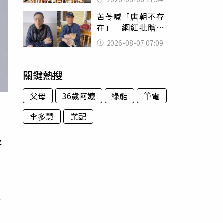
苦苓喊「唐朝不存
在」 網紅批瞎編
歷史：李白、杜甫
2026-08-07 07:09
用鮮卑文寫詩？
關鍵熱搜
父母
36歲阿嬤
綠能
筆電
李多慧
業配
將
有
對