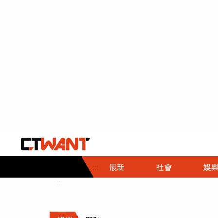
社會首頁
娛樂首頁
財經首頁
政
:::
最新
社會
娛
時事
即時
熱線
:::
直擊
大條
人物
調查
專題
３Ｃ