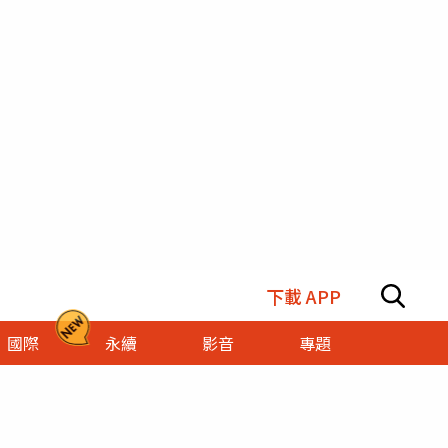
下載 APP
國際
永續
影音
專題