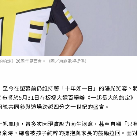
的約定》26周年見面會。（圖／東森電視提供）
，至今在螢幕前仍維持著「十年如一日」的陽光笑容。
布將於5月31日在板橋大遠百舉辦《一起長大的約定》
粉絲共同參與這場跨越四分之一世紀的盛會。
一帆風順，曾多次因現實壓力萌生退意，甚至自嘲「只
放棄時，總會被孩子純粹的擁抱與家長的鼓勵拉回。面