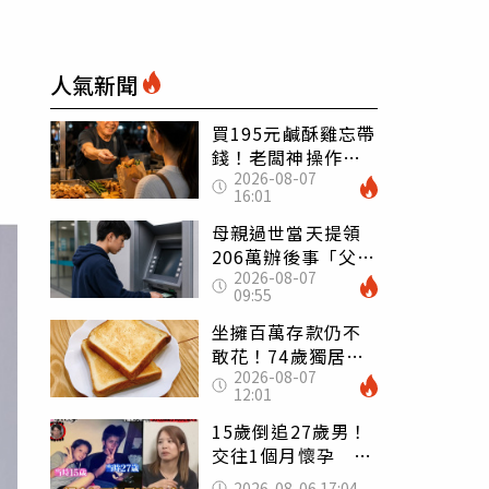
人氣新聞
買195元鹹酥雞忘帶
錢！老闆神操作
2026-08-07
「倒找5元」 全網
16:01
看哭：這就是台灣
母親過世當天提領
206萬辦後事「父子
2026-08-07
遭判刑」 律師：
09:55
搶錢先下手是罪
坐擁百萬存款仍不
敢花！74歲獨居翁
2026-08-07
「1餐只吃1片吐
12:01
司」 半年後暴瘦
嚇壞女兒
15歲倒追27歲男！
交往1個月懷孕 36
歲當阿嬤故事曝光
2026-08-06 17:04