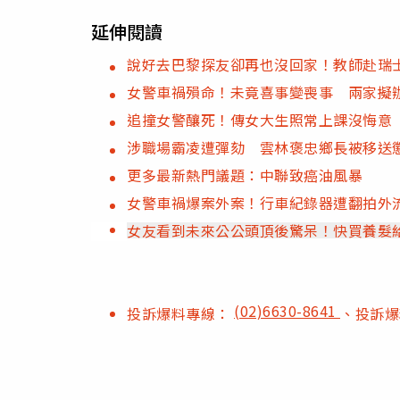
延伸閱讀
說好去巴黎探友卻再也沒回家！教師赴瑞
女警車禍殞命！未竟喜事變喪事 兩家擬
追撞女警釀死！傳女大生照常上課沒悔意
涉職場霸凌遭彈劾 雲林褒忠鄉長被移送
更多最新熱門議題：中聯致癌油風暴
女警車禍爆案外案！行車紀錄器遭翻拍外
女友看到未來公公頭頂後驚呆！快買養髮
(02)6630-8641
投訴爆料專線：
、投訴