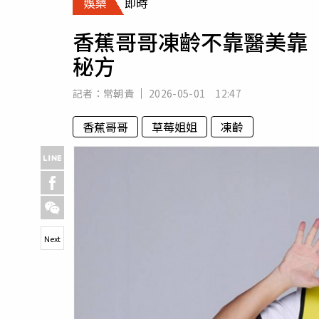
娛樂
即時
人物
汽車
香蕉哥哥凍齡不靠醫美靠
專欄
秘方
房產新勢力
記者：
常朝貴
2026-05-01 12:47
香蕉哥哥
草莓姐姐
凍齡
Next