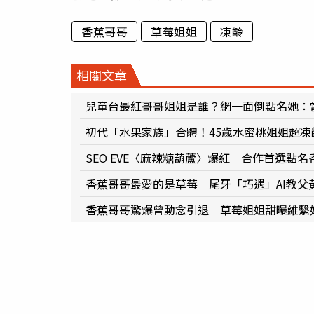
香蕉哥哥
草莓姐姐
凍齡
相關文章
兒童台最紅哥哥姐姐是誰？網一面倒點名她：
初代「水果家族」合體！45歲水蜜桃姐姐超
SEO EVE〈麻辣糖葫蘆〉爆紅 合作首選點名
香蕉哥哥最愛的是草莓 尾牙「巧遇」AI教父
香蕉哥哥驚爆曾動念引退 草莓姐姐甜曝維繫