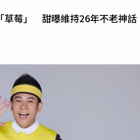
寵物
「草莓」 甜曝維持26年不老神話
運勢
運動
梅酒