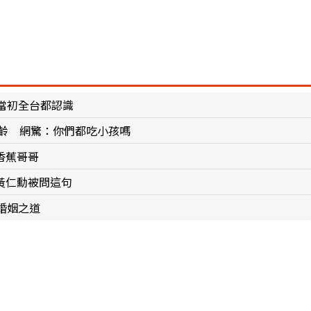
當初全台都認識
凍齡 網驚：你們都吃小孩嗎
香蕉哥哥
黃仁勳被問這句
婚姻之道