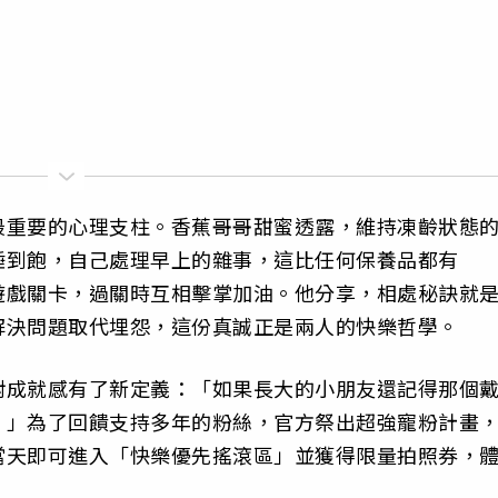
最重要的心理支柱。香蕉哥哥甜蜜透露，維持凍齡狀態
睡到飽，自己處理早上的雜事，這比任何保養品都有
遊戲關卡，過關時互相擊掌加油。他分享，相處秘訣就
解決問題取代埋怨，這份真誠正是兩人的快樂哲學。
對成就感有了新定義：「如果長大的小朋友還記得那個
！」為了回饋支持多年的粉絲，官方祭出超強寵粉計畫
當天即可進入「快樂優先搖滾區」並獲得限量拍照券，