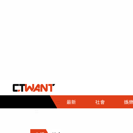
社會首頁
娛樂首頁
財經首頁
政
:::
最新
社會
娛
時事
即時
熱線
:::
直擊
大條
人物
調查
專題
３Ｃ