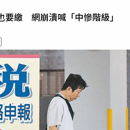
寵物
萬也要繳 網崩潰喊「中慘階級」
運勢
運動
梅酒