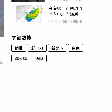
的好累
白海豚「外圍環流
掃入中」！強風雨
彈襲北台灣 網哀
2026-08-09 09:48
號：風雨這麼大還
不放假
關鍵熱搜
節目
彭小刀
新北市
台東
鄭義穎
通膨
於
，