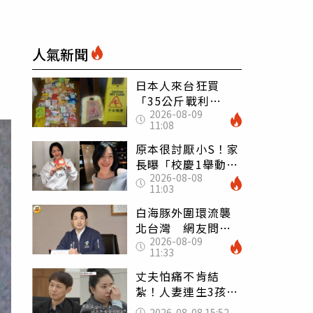
人氣新聞
日本人來台狂買
「35公斤戰利
2026-08-09
品」 連拜拜用紅
11:08
盤、「小心地滑」
告示牌也帶回家
原本很討厭小S！家
長曝「校慶1舉動」
2026-08-08
讓她徹底改觀 網
11:03
友洗版認證
白海豚外圍環流襲
北台灣 網友問為
2026-08-09
何沒放颱風假 蔣
11:33
萬安回應了
丈夫怕痛不肯結
紮！人妻連生3孩
控遭家暴淚喊：真
2026-08-08 15:52