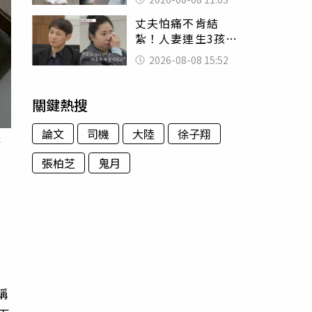
友洗版認證
丈夫怕痛不肯結
紮！人妻連生3孩
控遭家暴淚喊：真
2026-08-08 15:52
的好累
關鍵熱搜
論文
司機
大陸
徐子翔
k
張柏芝
鬼月
，
看
稱