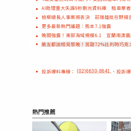
AI助理重大失誤9秒刪光資料庫 租車業
檢察總長人事案將表決 莊瑞雄批在野揚
更多最新熱門議題：熊本7.1強震
晚間強震！東部海域規模6.1 宜蘭南澳
脆友都說相見恨晚！苦甜72%比利時巧克
(02)6630-8641
投訴爆料專線：
、投訴
熱門推薦