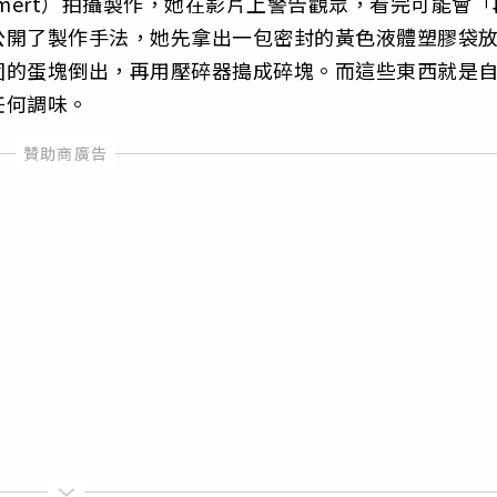
 Emmert）拍攝製作，她在影片上警告觀眾，看完可能會「
公開了製作手法，她先拿出一包密封的黃色液體塑膠袋
固的蛋塊倒出，再用壓碎器搗成碎塊。而這些東西就是
任何調味。