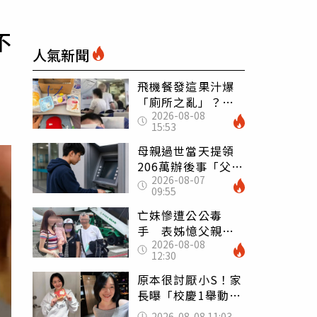
不
人氣新聞
飛機餐發這果汁爆
「廁所之亂」？乘
2026-08-08
客崩潰：差點丟大
15:53
臉 醫揭3類人別亂
喝
母親過世當天提領
206萬辦後事「父子
2026-08-07
遭判刑」 律師：
09:55
搶錢先下手是罪
亡妹慘遭公公毒
手 表姊憶父親節
2026-08-08
前夕：小舅舅仍到
12:30
殯儀館陪她說話
原本很討厭小S！家
長曝「校慶1舉動」
讓她徹底改觀 網
2026-08-08 11:03