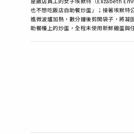
是飯店員工的女子埃默特（Elizabeth
也不想吃飯店自助餐炒蛋」；接著埃默特
進微波爐加熱，數分鐘後剪開袋子，將凝
助餐檯上的炒蛋，全程未使用新鮮雞蛋與