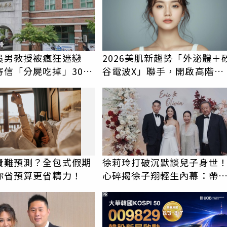
吳男教授被瘋狂迷戀
2026美肌新趨勢「外泌體＋
寄信「分屍吃掉」30次
谷電波X」聯手，開啟高階養
認罪免關
膚新世代
費難預測？全包式假期
徐莉玲打破沉默談兒子身世
你省預算更省精力！
心碎揭徐子翔輕生內幕：帶
我巨大哀傷
PR