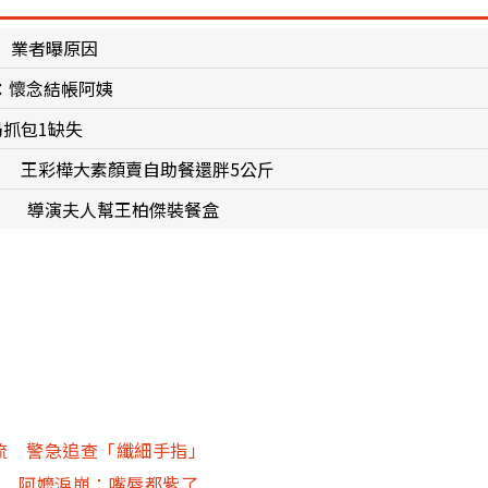
 業者曝原因
：懷念結帳阿姨
抓包1缺失
」 王彩樺大素顏賣自助餐還胖5公斤
妹」 導演夫人幫王柏傑裝餐盒
流 警急追查「纖細手指」
亡 阿嬤淚崩：嘴唇都紫了