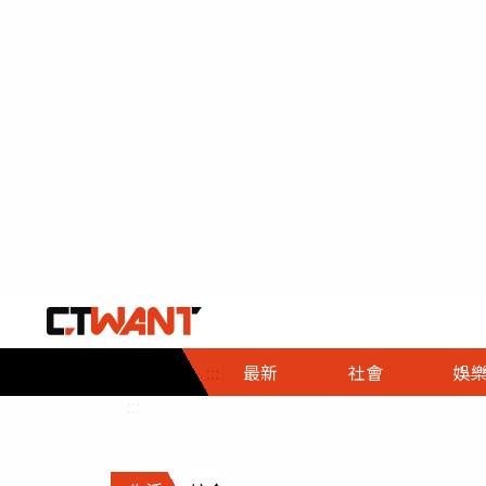
社會首頁
娛樂首頁
財經首頁
政
:::
最新
社會
娛
時事
即時
熱線
:::
直擊
大條
人物
調查
專題
３Ｃ