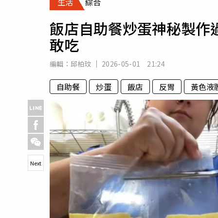
生活
綜合
人物
汽車
飯店自助餐炒蛋神秘製作
專欄
敢吃
房產新勢力
編輯：
邱柏玟
2026-05-01 21:24
自助餐
炒蛋
飯店
反胃
黃色液
Next