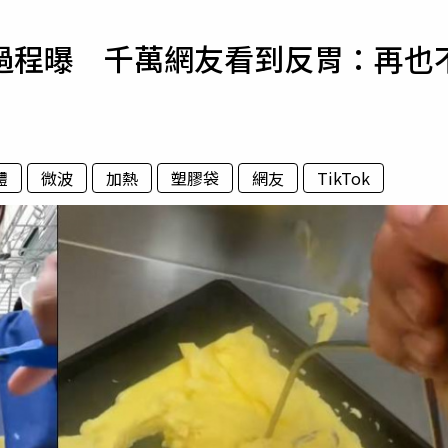
寵物
過程曝 千萬網友看到反胃：再也
運勢
運動
梅酒
體
微波
加熱
塑膠袋
網友
TikTok