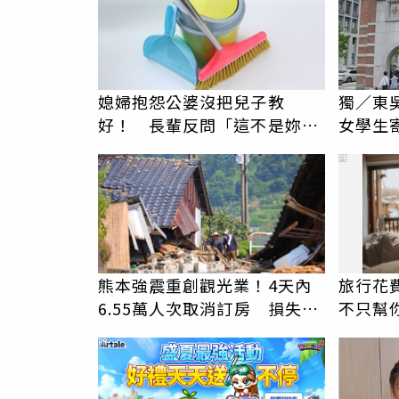
媳婦抱怨公婆沒把兒子教
獨／東
好！ 長輩反問「這不是妳選
女學生
的嗎」掀兩派論戰
騷擾！
PR
熊本強震重創觀光業！4天內
旅行花
6.55萬人次取消訂房 損失逾
不只幫
4億台幣
PR