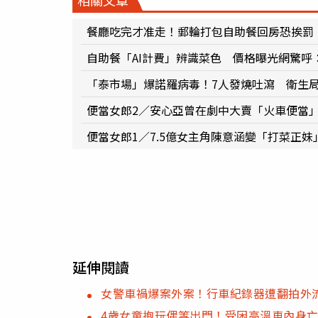
餐廳吃完才准走！郵輪打包自助餐回房恐挨罰
自助餐「AI計費」辨識菜色 價格曝光網驚呼
「泰市場」爆諾羅病毒！7人發燒吐瀉 衛生局
便當女郎2／安心亞曾在劇中大賣「火車便當
便當女郎1／7.5億女主角陳意涵變「打菜正
延伸閱讀
女警車禍爆案外案！行車紀錄器遭翻拍外
4歲女童抱玩偶等出門！受困高溫車內身