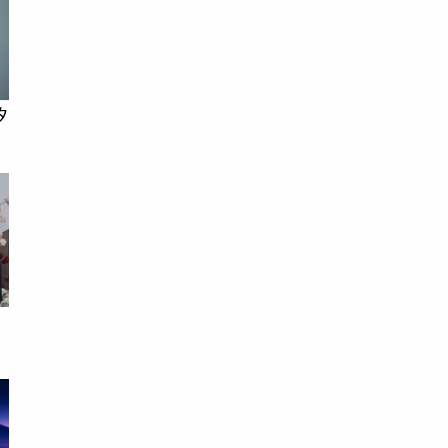
矽
！
給