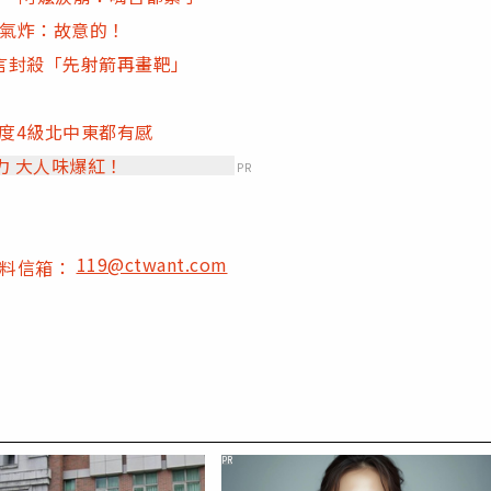
者氣炸：故意的！
言封殺「先射箭再畫靶」
震度4級北中東都有感
力 大人味爆紅！
PR
119@ctwant.com
爆料信箱：
PR