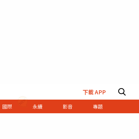
下載 APP
國際
永續
影音
專題