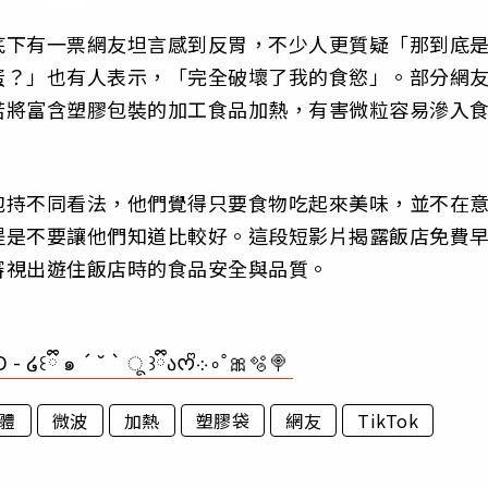
底下有一票網友坦言感到反胃，不少人更質疑「那到底
蛋？」也有人表示，「完全破壞了我的食慾」。部分網
若將富含塑膠包裝的加工食品加熱，有害微粒容易滲入
。
抱持不同看法，他們覺得只要食物吃起來美味，並不在
提是不要讓他們知道比較好。這段短影片揭露飯店免費
審視出遊住飯店時的食品安全與品質。
♬ TY FOR USING MY SOUND - ໒꒰ྀི ๑ ´ ˘ ` ू ꒱ྀིაᰔᩚ܀∘˚🎀🫧🍭
體
微波
加熱
塑膠袋
網友
TikTok