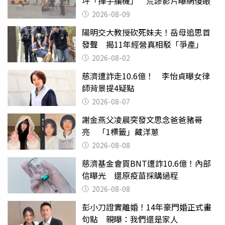
坪「揮手攔機」 荒謬影片曝網傻眼
2026-08-09
陽明交大教授砍死妹夫！岳母追思首
發聲 揭11年經營真相駁「爭產」
2026-08-02
慈濟遭詐走10.6億！ 李怡貞曝女律
師背景提4疑點
2026-08-07
謝金燕父凌晨突發文思念爸爸豬哥
亮 「1標籤」藏洋蔥
2026-08-08
慈濟基金會買BNT遭詐10.6億！內部
信曝光 還原疫苗採購過程
2026-08-08
彭小刀證實離婚！14年豪門婚正式畫
句點 親曝：我們還是家人