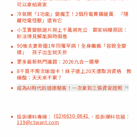
可以拿給商家
冷氣開「1功能」變魔王！2個月電費飆破萬 「隱
藏吃電怪獸」還有它
小玉賣變臉謎片撈上千萬將充公 鄭家純曝原因：
盼法律見解能與時俱進
90後夫妻新婚1年同罹罕病！全身癱瘓「容貌全變
樣」 孩子出生就夭折
更多最新熱門議題：2026九合一選舉
8千買不限次瑜珈卡！妹子連上20天遭取消資格 教
練酸：天天來不累？
成為AI時代的道德駭客！一次拿到三張資安證照
PR
(02)6630-8641
投訴爆料專線：
、投訴爆料信箱：
119@ctwant.com