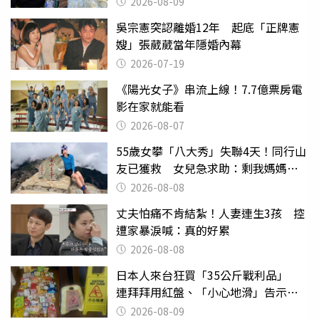
2026-08-09
吳宗憲突認離婚12年 起底「正牌憲
嫂」張葳葳當年隱婚內幕
2026-07-19
《陽光女子》串流上線！7.7億票房電
影在家就能看
2026-08-07
55歲女攀「八大秀」失聯4天！同行山
友已獲救 女兒急求助：剩我媽媽還
沒找到
2026-08-08
丈夫怕痛不肯結紮！人妻連生3孩 控
遭家暴淚喊：真的好累
2026-08-08
日本人來台狂買「35公斤戰利品」
連拜拜用紅盤、「小心地滑」告示牌
也帶回家
2026-08-09