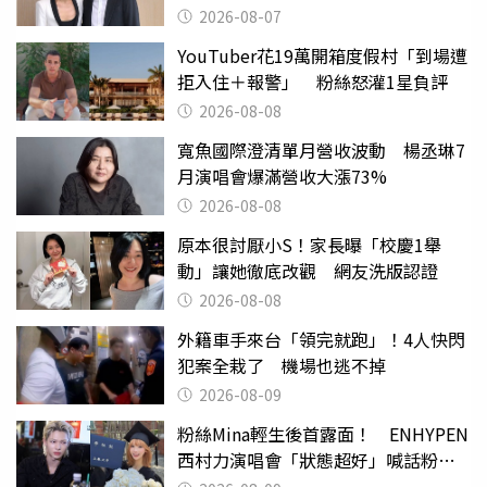
2026-08-07
YouTuber花19萬開箱度假村「到場遭
拒入住＋報警」 粉絲怒灌1星負評
2026-08-08
寬魚國際澄清單月營收波動 楊丞琳7
月演唱會爆滿營收大漲73%
2026-08-08
原本很討厭小S！家長曝「校慶1舉
動」讓她徹底改觀 網友洗版認證
2026-08-08
外籍車手來台「領完就跑」！4人快閃
犯案全栽了 機場也逃不掉
2026-08-09
粉絲Mina輕生後首露面！ ENHYPEN
西村力演唱會「狀態超好」喊話粉
絲：我們心意相通