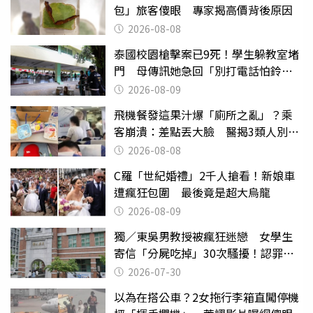
包」旅客傻眼 專家揭高價背後原因
2026-08-08
泰國校園槍擊案已9死！學生躲教室堵
門 母傳訊她急回「別打電話怕鈴
響」
2026-08-09
飛機餐發這果汁爆「廁所之亂」？乘
客崩潰：差點丟大臉 醫揭3類人別亂
喝
2026-08-08
C羅「世紀婚禮」2千人搶看！新娘車
遭瘋狂包圍 最後竟是超大烏龍
2026-08-09
獨／東吳男教授被瘋狂迷戀 女學生
寄信「分屍吃掉」30次騷擾！認罪免
關
2026-07-30
以為在搭公車？2女拖行李箱直闖停機