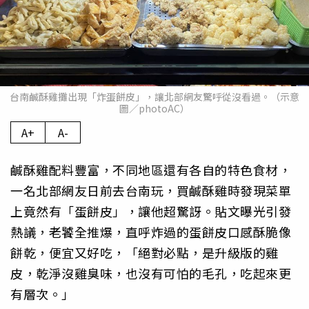
台南鹹酥雞攤出現「炸蛋餅皮」，讓北部網友驚呼從沒看過。（示意
圖／photoAC）
A+
A-
鹹酥雞配料豐富，不同地區還有各自的特色食材，
一名北部網友日前去台南玩，買鹹酥雞時發現菜單
上竟然有「蛋餅皮」，讓他超驚訝。貼文曝光引發
熱議，老饕全推爆，直呼炸過的蛋餅皮口感酥脆像
餅乾，便宜又好吃，「絕對必點，是升級版的雞
皮，乾淨沒雞臭味，也沒有可怕的毛孔，吃起來更
有層次。」