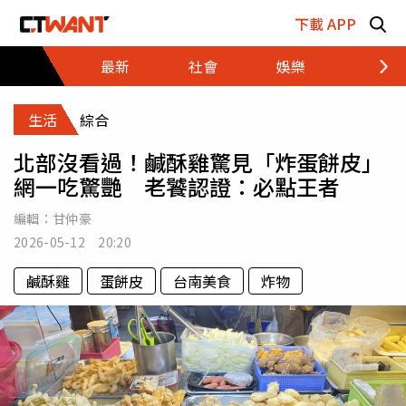
跳至主要內容區塊
下載 APP
最新
社會
娛樂
財經
生活
綜合
北部沒看過！鹹酥雞驚見「炸蛋餅皮」
網一吃驚艷 老饕認證：必點王者
編輯：
甘仲豪
2026-05-12 20:20
鹹酥雞
蛋餅皮
台南美食
炸物