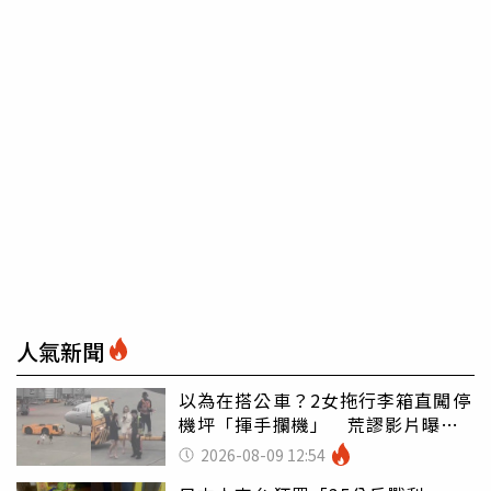
人氣新聞
以為在搭公車？2女拖行李箱直闖停
機坪「揮手攔機」 荒謬影片曝網
傻眼
2026-08-09 12:54