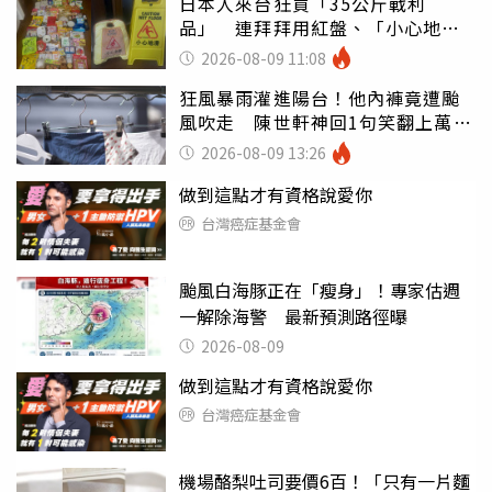
日本人來台狂買「35公斤戰利
品」 連拜拜用紅盤、「小心地
滑」告示牌也帶回家
2026-08-09 11:08
狂風暴雨灌進陽台！他內褲竟遭颱
風吹走 陳世軒神回1句笑翻上萬網
友
2026-08-09 13:26
做到這點才有資格說愛你
台灣癌症基金會
颱風白海豚正在「瘦身」！專家估週
一解除海警 最新預測路徑曝
2026-08-09
做到這點才有資格說愛你
台灣癌症基金會
機場酪梨吐司要價6百！「只有一片麵