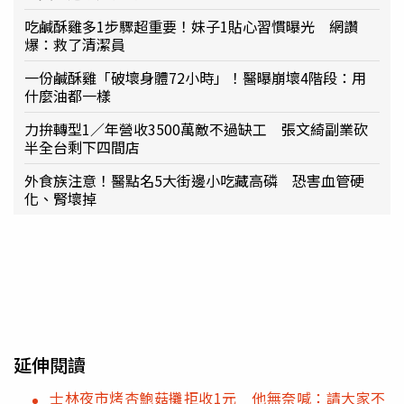
吃鹹酥雞多1步驟超重要！妹子1貼心習慣曝光 網讚
爆：救了清潔員
一份鹹酥雞「破壞身體72小時」！醫曝崩壞4階段：用
什麼油都一樣
力拚轉型1／年營收3500萬敵不過缺工 張文綺副業砍
半全台剩下四間店
外食族注意！醫點名5大街邊小吃藏高磷 恐害血管硬
化、腎壞掉
延伸閱讀
士林夜市烤杏鮑菇攤拒收1元 他無奈喊：請大家不