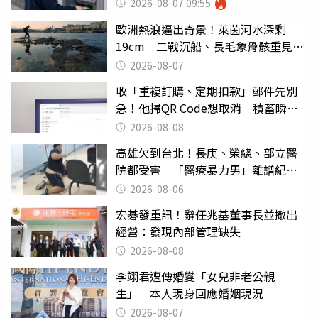
2026-08-07 09:55
歐洲熱浪逼出奇景！萊茵河水深剩
19cm 二戰沉船、長毛象骨骸重見天
日
2026-08-07
收「重複訂購、定期扣款」郵件先別
急！他掃QR Code想取消 積蓄瞬間
蒸發
2026-08-08
高雄欠到台北！長庚、榮總、部立醫
院都受害 「醫療暴力男」離譜紀錄
曝光
2026-08-06
宏碁發重訊！辭任兆基董事長並撤出
經營：發現內部管理缺失
2026-08-08
李翊君遭傳婚變「女兒非老公親
生」 本人現身回應婚姻現況
2026-08-07