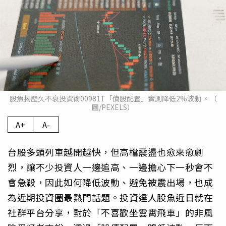
股魚揭歷久不衰投資術00981T「債股配置」實測降低2%波動 。（
圖/PEXELS）
A+
A-
台股多頭列車越開越快，但高檔震盪也愈來愈劇
烈，讓不少投資人一邊追高、一邊擔心下一秒會不
會急殺，因此如何降低波動、避免被震出場，也成
為近期投資圈最熱門話題。投資達人股魚近日就在
社群平台分享，對於「不喜歡坐雲霄飛車」的非風