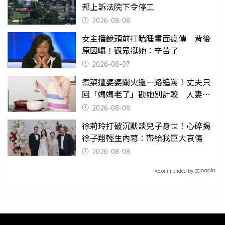
邦上訴法院下令停工
2026-08-08
女主播鏡頭前打瞌睡畫面瘋傳 背後
原因曝！觀眾挺她：辛苦了
2026-08-07
煮菜遭婆婆關火還一路追罵！丈夫只
回「媽媽老了」勸她別計較 人妻超
崩潰：我像台傭
2026-08-08
徐莉玲打破沉默談兒子身世！心碎揭
徐子翔輕生內幕：帶給我巨大哀傷
2026-08-08
Recommended by