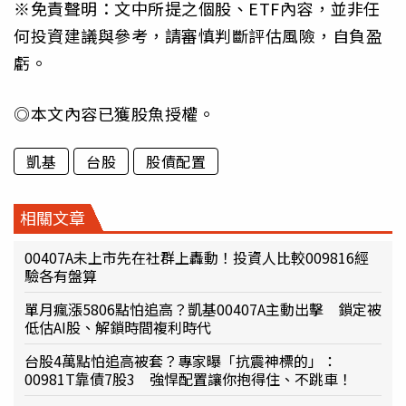
※免責聲明：文中所提之個股、ETF內容，並非任
何投資建議與參考，請審慎判斷評估風險，自負盈
虧。
◎本文內容已獲股魚授權。
凱基
台股
股債配置
相關文章
00407A未上市先在社群上轟動！投資人比較009816經
驗各有盤算
單月瘋漲5806點怕追高？凱基00407A主動出擊 鎖定被
低估AI股、解鎖時間複利時代
台股4萬點怕追高被套？專家曝「抗震神標的」：
00981T靠債7股3 強悍配置讓你抱得住、不跳車！