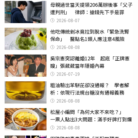
母親過世當天提領206萬辦後事「父子
遭判刑」 律師：搶錢先下手是罪
2026-08-07
他吃傳統剉冰竟拉到脫水「緊急洗腎
保命」 醫點名1類人應注意4風險
2026-08-08
吳宗憲突認離婚12年 起底「正牌憲
嫂」張葳葳當年隱婚內幕
2026-07-19
粗油驗出苯駢芘卻沒通報？ 學者解
析：依現行法規台糖沒有通報義務
2026-08-08
松屋小編問「為何大家不來吃？」
一票人點出3大問題：滿手好牌打到爛
2026-08-08