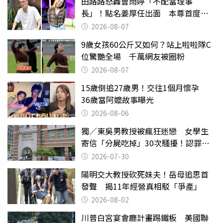
田路路怒轟曹雨婷「不配當理事
長」！點名姜厚任出面 本尊首度回
應了
2026-08-07
9歲女孩60公斤又如何？站上啦啦隊C
位驚艷全場 千萬網友被圈粉
2026-08-07
15歲倒追27歲男！交往1個月懷孕
36歲當阿嬤故事曝光
2026-08-06
獨／東吳男教授被瘋狂迷戀 女學生
寄信「分屍吃掉」30次騷擾！認罪免
關
2026-07-30
陽明交大教授砍死妹夫！岳母追思首
發聲 揭11年經營真相駁「爭產」
2026-08-02
川普白宮宴會廳計畫踢鐵板 美國聯