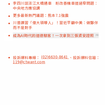
李四川談淡江大橋通車 盼改善機車道過窄問題：
中央地方應協調
更多最新熱門議題：熊本7.1強震
川普讚習「偉大領導人」！習近平籲中美：做夥伴
而不是對手
成為AI時代的道德駭客！一次拿到三張資安證照
PR
(02)6630-8641
投訴爆料專線：
、投訴爆料信箱：
119@ctwant.com