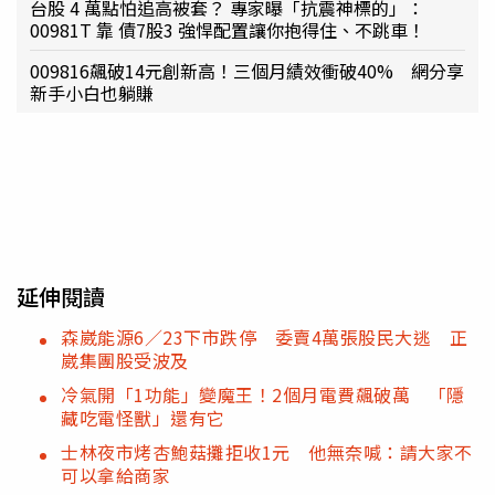
台股 4 萬點怕追高被套？ 專家曝「抗震神標的」：
00981T 靠 債7股3 強悍配置讓你抱得住、不跳車！
009816飆破14元創新高！三個月績效衝破40% 網分享
新手小白也躺賺
延伸閱讀
森崴能源6／23下市跌停 委賣4萬張股民大逃 正
崴集團股受波及
冷氣開「1功能」變魔王！2個月電費飆破萬 「隱
藏吃電怪獸」還有它
士林夜市烤杏鮑菇攤拒收1元 他無奈喊：請大家不
可以拿給商家