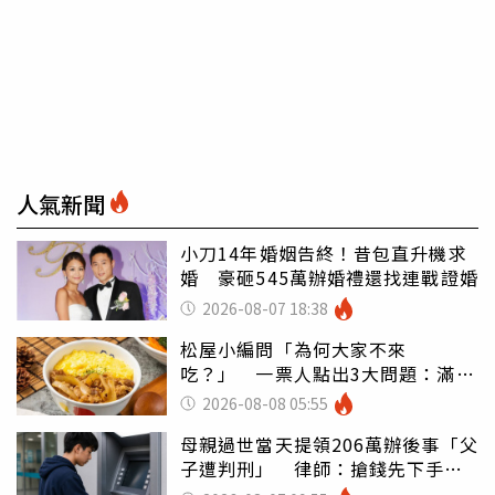
人氣新聞
小刀14年婚姻告終！昔包直升機求
婚 豪砸545萬辦婚禮還找連戰證婚
2026-08-07 18:38
松屋小編問「為何大家不來
吃？」 一票人點出3大問題：滿手
好牌打到爛
2026-08-08 05:55
母親過世當天提領206萬辦後事「父
子遭判刑」 律師：搶錢先下手是
罪