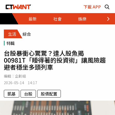
跳至主要內容區塊
下載 APP
最新
社會
娛樂
財經
生活
綜合
特輯
台股暴衝心驚驚？達人股魚揭
00981T「睡得著的投資術」讓風險趨
避者穩坐多頭列車
編輯：
企劃組
2026-05-14 14:17
凱基
台股
股債配置