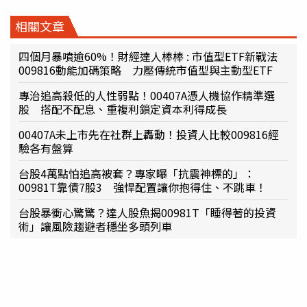
相關文章
四個月暴噴逾60%！財經達人棒棒 : 市值型ETF新戰法
009816動能加碼策略 力壓傳統市值型與主動型ETF
專治追高殺低的人性弱點！00407A憑人機協作精準選
股 搭配不配息、重複利鎖定資本利得成長
00407A未上市先在社群上轟動！投資人比較009816經
驗各有盤算
台股4萬點怕追高被套？專家曝「抗震神標的」：
00981T靠債7股3 強悍配置讓你抱得住、不跳車！
台股暴衝心驚驚？達人股魚揭00981T「睡得著的投資
術」讓風險趨避者穩坐多頭列車