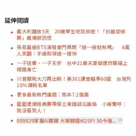
延伸閱讀
義大利麵放5天 20歲學生吃完猝逝！「炒飯症候
群」瘋傳掀恐慌
孫易磊搶BTS演唱會門票問「按一按就有嗎」 4萬
人笑翻：手速和球速一樣快
一子送養、一子夭折 台中21歲夫妻疑遭詐團逼上
絕路身亡
川普關稅大刀再出鞘！美301調查瞄準60國 台灣列
10％課稅名單
更多最新熱門議題：熊本7.1強震
籃籃遭爆經典賽帶張立東蹭胡瓜飯局 小禎驚呼：
我沒看到人！
009829掌握AI關鍵 大華韓國KOSPI 50今強...
PR