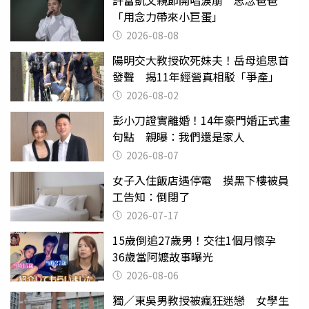
「用念力帶來小巨蛋」
2026-08-08
陽明交大教授砍死妹夫！岳母追思首
發聲 揭11年經營真相駁「爭產」
2026-08-02
彭小刀證實離婚！14年豪門婚正式畫
句點 親曝：我們還是家人
2026-08-07
女子入住飯店遇停電 摸黑下樓被員
工告知：倒閉了
2026-07-17
15歲倒追27歲男！交往1個月懷孕
36歲當阿嬤故事曝光
2026-08-06
獨／東吳男教授被瘋狂迷戀 女學生