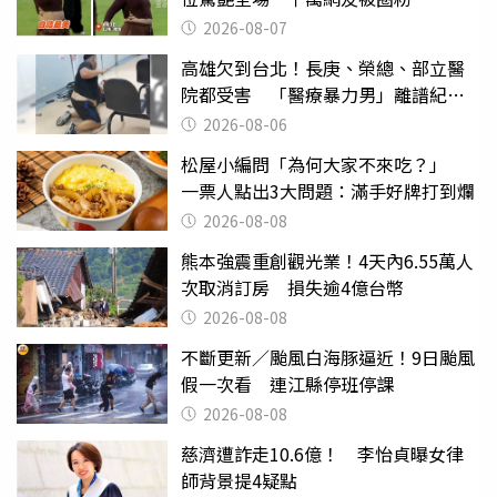
2026-08-07
高雄欠到台北！長庚、榮總、部立醫
院都受害 「醫療暴力男」離譜紀錄
曝光
2026-08-06
松屋小編問「為何大家不來吃？」
一票人點出3大問題：滿手好牌打到爛
2026-08-08
熊本強震重創觀光業！4天內6.55萬人
次取消訂房 損失逾4億台幣
2026-08-08
不斷更新／颱風白海豚逼近！9日颱風
假一次看 連江縣停班停課
2026-08-08
慈濟遭詐走10.6億！ 李怡貞曝女律
師背景提4疑點