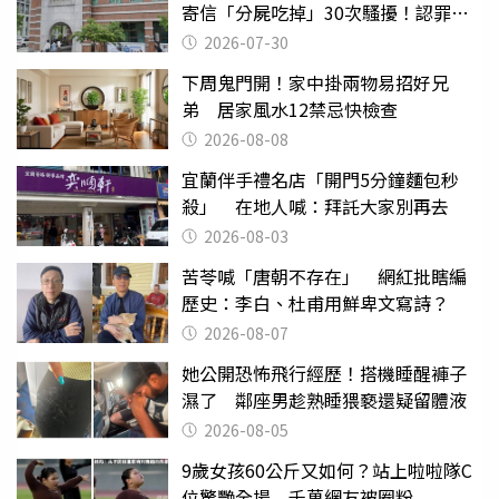
寄信「分屍吃掉」30次騷擾！認罪免
關
2026-07-30
下周鬼門開！家中掛兩物易招好兄
弟 居家風水12禁忌快檢查
2026-08-08
宜蘭伴手禮名店「開門5分鐘麵包秒
殺」 在地人喊：拜託大家別再去
2026-08-03
苦苓喊「唐朝不存在」 網紅批瞎編
歷史：李白、杜甫用鮮卑文寫詩？
2026-08-07
她公開恐怖飛行經歷！搭機睡醒褲子
濕了 鄰座男趁熟睡猥褻還疑留體液
2026-08-05
9歲女孩60公斤又如何？站上啦啦隊C
位驚艷全場 千萬網友被圈粉