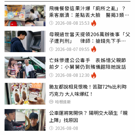
飛機餐發這果汁爆「廁所之亂」？
乘客崩潰：差點丟大臉 醫揭3類人
別亂喝
2026-08-08 15:53
母親過世當天提領206萬辦後事「父
子遭判刑」 律師：搶錢先下手是
罪
2026-08-07 09:55
亡妹慘遭公公毒手 表姊憶父親節
前夕：小舅舅仍到殯儀館陪她說話
2026-08-08 12:30
脆友都說相見恨晚！苦甜72%比利時
巧克力 大人味爆紅！
哈根達斯
公車運將常開快？ 陽明交大碩生「親
上陣」找原因
2026-08-08