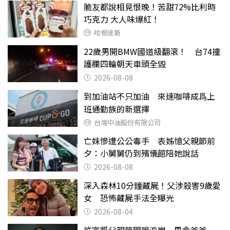
脆友都說相見恨晚！苦甜72%比利時
巧克力 大人味爆紅！
哈根達斯
22歲男開BMW國道級翻滾！ 台74撞
護欄四輪朝天車頭全毀
2026-08-08
到加油站不只加油 來速咖啡成爲上
班通勤族的新選擇
台灣中油股份有限公司
亡妹慘遭公公毒手 表姊憶父親節前
夕：小舅舅仍到殯儀館陪她說話
2026-08-08
深入森林10分鐘藏屍！父涉殺害9歲愛
女 恐怖藏屍手法全曝光
2026-08-04
許富凱父親節開唱淚崩 思念爸爸