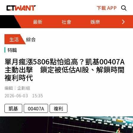
跳至主要內容區塊
下載 APP
最新
社會
娛樂
財經
生活
綜合
特輯
單月瘋漲5806點怕追高？凱基00407A
主動出擊 鎖定被低估AI股、解鎖時間
複利時代
編輯：
企劃組
2026-06-03 15:35
凱基
00407A
複利