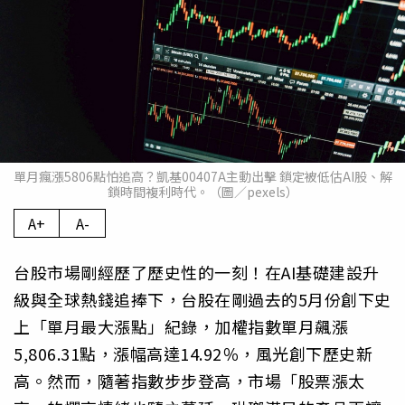
單月瘋漲5806點怕追高？凱基00407A主動出擊 鎖定被低估AI股、解
鎖時間複利時代。（圖／pexels）
A+
A-
台股市場剛經歷了歷史性的一刻！在AI基礎建設升
級與全球熱錢追捧下，台股在剛過去的5月份創下史
上「單月最大漲點」紀錄，加權指數單月飆漲
5,806.31點，漲幅高達14.92％，風光創下歷史新
高。然而，隨著指數步步登高，市場「股票漲太