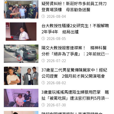
疑勞資糾紛！新莊好市多前員工持刀
登賣場頂樓 母苦勸急送醫
2026-08-04
台大教授性騷擾2女研究生！不服解聘
2年爭4年 結局出爐
2026-08-05
陽交大教授殺害連襟案！ 精神科醫
分析「絕非為了爭產」：2年前就已言
行詭異
2026-07-22
37歲星二代男星驚傳陳屍家中！經紀
公司證實 2個月前才與父開演唱會
2026-08-02
3歲童玩搖搖馬遭陌生婦狠甩巴掌 瞎
扯「被罵吃屎」遭法官打臉判5月須入
監
2026-07-30