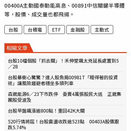
00400A主動國泰動能高息、00891中信關鍵半導體
等，股價、成交量也都飛揚。
台股
台積電
ETF
金融股
主動式
相關文章
台股10檔個股「抓去關」！禾伸堂飆太兇延長處置到5
／28
台股暴衝心驚驚？達人股魚揭00981T「睡得著的投資
術」讓風險趨避者穩坐多頭列車
森崴能源6／23下市跌停 委賣4萬張股民大逃 正崴集
團股受波及
台股早盤飆漲逾800點！重回42K大關
520行情將屆！台股震盪收跌逾523點 00403A股價跟
跌5.74%