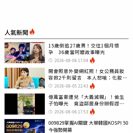
人氣新聞
15歲倒追27歲男！交往1個月懷
孕 36歲當阿嬤故事曝光
2026-08-06 17:04
開會照意外變網紅照！女公務員妝
容掀2千則留言 本人怒嗆：化妝有
錯嗎
2026-08-05 22:43
億萬富豪遭兒「大義滅親」！偷生
子怕曝光 竟盜鄰居身份辦假證落
戶
2026-08-06 17:53
009829掌握AI關鍵 大華韓國KOSPI 50
今強勢開募