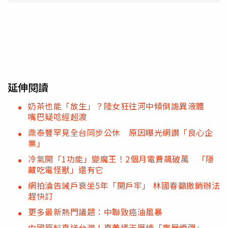
延伸閱讀
奶茶也能「放生」？陸女狂往河中傾倒詭異液體
嘴巴疑唸經超渡
鼎泰豐罕見全台同步公休 原因曝光網讚「良心企
業」
冷氣開「1功能」變魔王！2個月電費飆破萬 「隱
藏吃電怪獸」還有它
網拍淪告誡戶衰坐5年「開戶牢」 林國春籲撤銷辦法
趕快訂
更多最新熱門議題：中聯致癌油風暴
中國原料直送台灣！嘉義透天厝煉「喪屍煙彈」