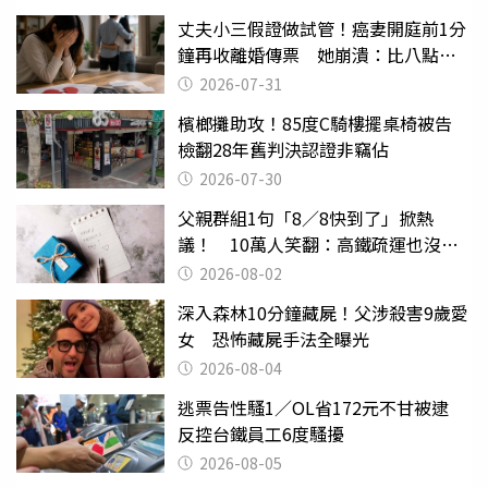
丈夫小三假證做試管！癌妻開庭前1分
鐘再收離婚傳票 她崩潰：比八點檔
還扯
2026-07-31
檳榔攤助攻！85度C騎樓擺桌椅被告
檢翻28年舊判決認證非竊佔
2026-07-30
父親群組1句「8／8快到了」掀熱
議！ 10萬人笑翻：高鐵疏運也沒列
父親節
2026-08-02
深入森林10分鐘藏屍！父涉殺害9歲愛
女 恐怖藏屍手法全曝光
2026-08-04
逃票告性騷1／OL省172元不甘被逮
反控台鐵員工6度騷擾
2026-08-05