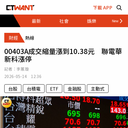
跳至主要內容區塊
下載 APP
最新
社會
娛樂
財經
財經
熱線
00403A成交縮量漲到10.38元 聯電華
新科漲停
記者：
李蕙璇
2026-05-14 12:36
台股
台積電
ETF
金融股
主動式