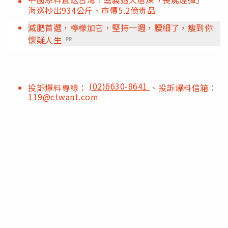
海巡抄出934公斤、市價5.2億毒品
減肥首選，檸檬加它，堅持一週，腰細了，瘦到你
懷疑人生
PR
(02)6630-8641
投訴爆料專線：
、投訴爆料信箱：
119@ctwant.com