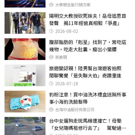
大華銀全能行銷方案
陽明交大教授砍死妹夫！岳母追思首
發聲 揭11年經營真相駁「爭產」
2026-08-02
腹部脂肪的「剋星」找到了，常吃這
幾物，吃走大肚囊，瘦出小蠻腰
新素簡
旅遊變認親！陸男幫台灣遊客拍照
閒聊驚覺「是失聯大伯」奇蹟重逢
2026-07-18
豹粉注意！買中油洗沐禮盒送無所事
事小海豹洗臉髮帶
台灣中油股份有限公司
台中女遛狗走斑馬線遭撞亡！母慟
「女兒隨媽祖修行去了」 駕駛過失