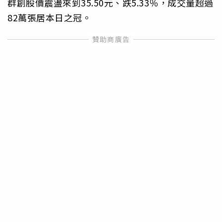
群創股價震盪來到35.50元、跌5.33％，成交量超過
82萬張居本日之冠。