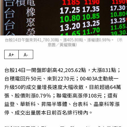
台股14日午盤來到41,780.30點、漲405.80點、漲幅達0.98%。（示
意圖／黃耀徵攝）
A+
A-
台股14日一開盤即創高42,205.62點，大漲831點；
台積電回升50元、來到2270元；00403A主動統一
升級50的成交量增長速度大幅收斂，目前超過64萬
張、股價則漲0.79％；聯電衝高漲停108元；還有
益登、華新科、昇陽半導體、台表科、晶豪科等漲
停、成交出量居本日前百名排行榜內。