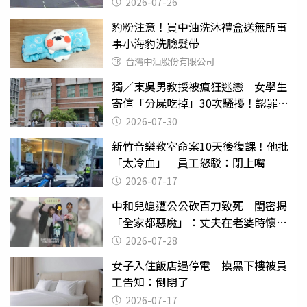
致死判9月
2026-07-26
豹粉注意！買中油洗沐禮盒送無所事
事小海豹洗臉髮帶
台灣中油股份有限公司
獨／東吳男教授被瘋狂迷戀 女學生
寄信「分屍吃掉」30次騷擾！認罪免
關
2026-07-30
新竹音樂教室命案10天後復課！他批
「太冷血」 員工怒駁：閉上嘴
2026-07-17
中和兒媳遭公公砍百刀致死 閨密揭
「全家都惡魔」：丈夫在老婆時懷孕
摔東西
2026-07-28
女子入住飯店遇停電 摸黑下樓被員
工告知：倒閉了
2026-07-17