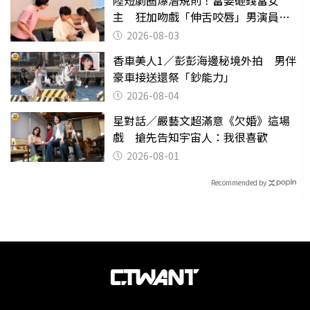
陸短劇圈爆潛規則！富婆砸錢當女
主 狂加吻戲「伸舌咬唇」男演員崩
潰
2026-08-03
香車美人1／彭彭海邊秘境外拍 男伴
豪車接送還祭「鈔能力」
2026-08-04
星對話／嚴藝文超滿意《欠婚》這場
戲 搶先告知宇宙人：我很喜歡
2026-08-01
Recommended by