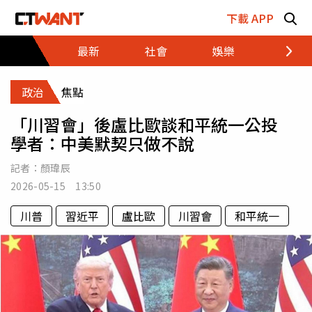
跳至主要內容區塊
下載 APP
最新
社會
娛樂
財經
政治
焦點
「川習會」後盧比歐談和平統一公投
學者：中美默契只做不說
記者：
顏瑋辰
2026-05-15 13:50
川普
習近平
盧比歐
川習會
和平統一