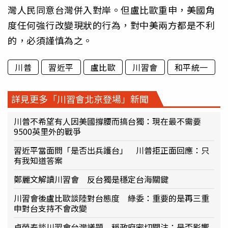
灣人民同意台灣併入對岸。但盧比歐重申，美國角
度任何強行改變現狀的行為，對中美兩方都是不利
的，必須謹慎為之。
川普
習近平
盧比歐
川習會
和平統一
詳見更多「川習會北京登場」新聞
川普不希望有人因美國撐腰而搞台獨：現在最不需要
9500英里外的戰爭
習近平當面問「是否出兵護台」 川普拒正面回應：只
有我知道答案
鄭麗文解讀川習會 反台獨是穩定台海關鍵
川習會後盧比歐談陸對台態度 綠委：重要的是再三重
申對台支持不會改變
卓榮泰談川習會台灣議題 稱政府密切關注：是否影響