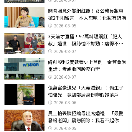
2026-08-07
開會照意外變網紅照！女公務員妝容
掀2千則留言 本人怒嗆：化妝有錯嗎
2026-08-05
3天前才直播！97萬料理網紅「肥大
叔」過世 粉絲憶不對勁：瘦得不合
理
2026-08-07
緯創股利2度延發史上首例 金管會說
重話：考慮收回股務自辦
2026-08-07
億萬富豪遭兒「大義滅親」！偷生子
怕曝光 竟盜鄰居身份辦假證落戶
2026-08-06
員工怕丟臉拒讓母出席婚禮 「最愛
發錢老闆」震怒開除：我看不起你
2026-08-05