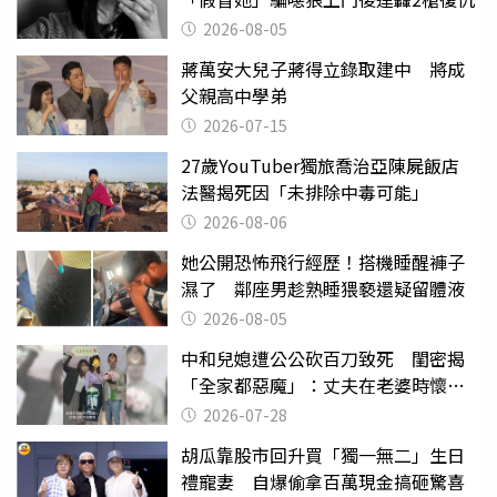
2026-08-05
蔣萬安大兒子蔣得立錄取建中 將成
父親高中學弟
2026-07-15
27歲YouTuber獨旅喬治亞陳屍飯店
法醫揭死因「未排除中毒可能」
2026-08-06
她公開恐怖飛行經歷！搭機睡醒褲子
濕了 鄰座男趁熟睡猥褻還疑留體液
2026-08-05
中和兒媳遭公公砍百刀致死 閨密揭
「全家都惡魔」：丈夫在老婆時懷孕
摔東西
2026-07-28
胡瓜靠股市回升買「獨一無二」生日
禮寵妻 自爆偷拿百萬現金搞砸驚喜