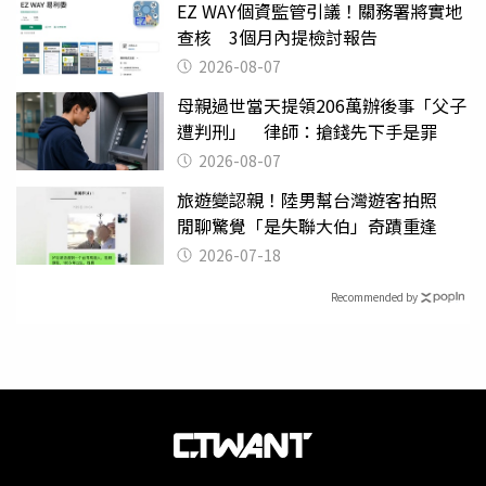
EZ WAY個資監管引議！關務署將實地
查核 3個月內提檢討報告
2026-08-07
母親過世當天提領206萬辦後事「父子
遭判刑」 律師：搶錢先下手是罪
2026-08-07
旅遊變認親！陸男幫台灣遊客拍照
閒聊驚覺「是失聯大伯」奇蹟重逢
2026-07-18
Recommended by