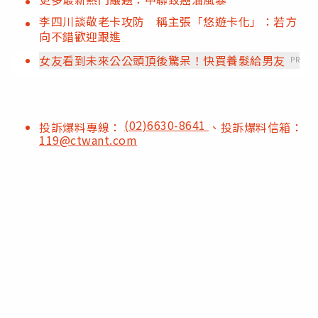
李四川談敬老卡攻防 稱主張「悠遊卡化」：若方
向不錯歡迎跟進
女友看到未來公公頭頂後驚呆！快買養髮給男友
PR
(02)6630-8641
投訴爆料專線：
、投訴爆料信箱：
119@ctwant.com