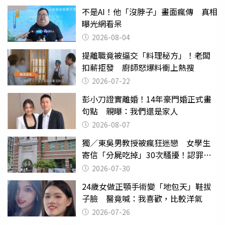
不是AI！他「沒脖子」畫面瘋傳 真相
曝光網看呆
2026-08-04
提離職竟被逼交「料理秘方」！老闆
扣薪拒發 廚師怒爆料衝上熱搜
2026-07-22
彭小刀證實離婚！14年豪門婚正式畫
句點 親曝：我們還是家人
2026-08-07
獨／東吳男教授被瘋狂迷戀 女學生
寄信「分屍吃掉」30次騷擾！認罪免
關
2026-07-30
24歲女做正顎手術變「地包天」鞋拔
子臉 醫竟喊：我喜歡，比較洋氣
2026-07-26