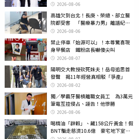
2026-08-06
高雄欠到台北！長庚、榮總、部立醫
院都受害 「醫療暴力男」離譜紀錄
曝光
2026-08-06
禁止停車「始源可以」！本尊驚喜現
身早餐店 鐵粉店長嚇傻尖叫
2026-08-07
陽明交大教授砍死妹夫！岳母追思首
發聲 揭11年經營真相駁「爭產」
2026-08-02
獨／學霸牙醫槓離職女員工 為3萬元
筆電互控侵占、誣告！他慘勝
2026-08-06
喝精油「辟穀」、藏158公斤黃金！假
BNT騙走慈濟10.6億 豪宅地下室竟
挖出乾鮑金庫