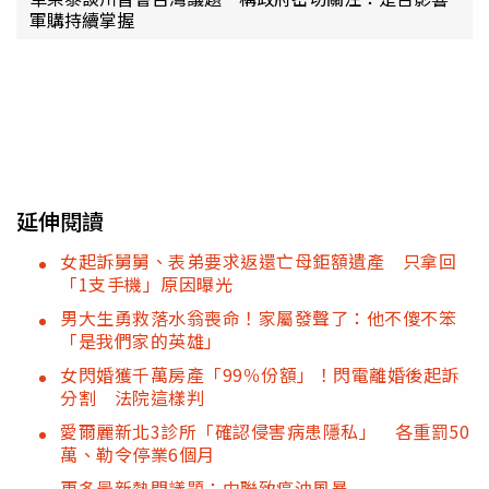
軍購持續掌握
延伸閱讀
女起訴舅舅、表弟要求返還亡母鉅額遺產 只拿回
「1支手機」原因曝光
男大生勇救落水翁喪命！家屬發聲了：他不傻不笨
「是我們家的英雄」
女閃婚獲千萬房產「99％份額」！閃電離婚後起訴
分割 法院這樣判
愛爾麗新北3診所「確認侵害病患隱私」 各重罰50
萬、勒令停業6個月
更多最新熱門議題：中聯致癌油風暴