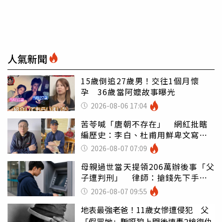
人氣新聞
15歲倒追27歲男！交往1個月懷
孕 36歲當阿嬤故事曝光
2026-08-06 17:04
苦苓喊「唐朝不存在」 網紅批瞎
編歷史：李白、杜甫用鮮卑文寫
詩？
2026-08-07 07:09
母親過世當天提領206萬辦後事「父
子遭判刑」 律師：搶錢先下手是
罪
2026-08-07 09:55
地表最強老爸！11歲女慘遭侵犯 父
「假冒她」騙噁狼上門後連轟2槍復仇