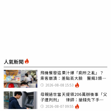
人氣新聞
飛機餐發這果汁爆「廁所之亂」？
乘客崩潰：差點丟大臉 醫揭3類人
別亂喝
2026-08-08 15:53
母親過世當天提領206萬辦後事「父
子遭判刑」 律師：搶錢先下手是
罪
2026-08-07 09:55