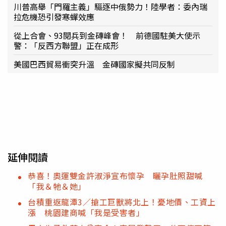
川普高舉「門羅主義」驅逐中俄勢力！陸學者：委內瑞
拉危機恐引發寒蟬效應
從上合會、93閱兵到金磚峰會！ 前德國駐美大使示
警：「反西方聯盟」正在成形
美國巴西貿易衝突升溫 金磚國家擬共同反制
延伸閱讀
恭喜！奧運雙金許淑淨宣布懷孕 曬孕肚照甜喊
「我＆牠＆她」
台積重返龍潭3／搶工巨獸將北上！憂地價、工資上
漲 桃園建商喊「我是受害者」