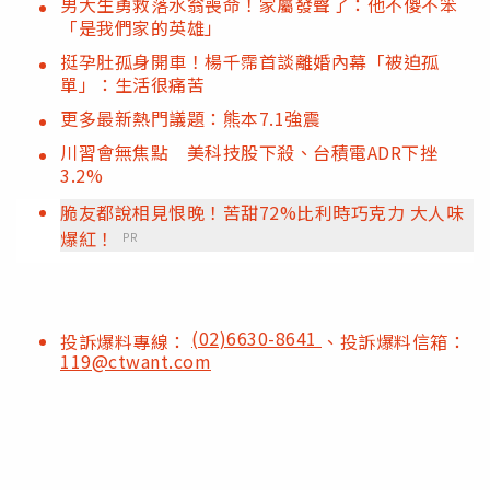
男大生勇救落水翁喪命！家屬發聲了：他不傻不笨
「是我們家的英雄」
挺孕肚孤身開車！楊千霈首談離婚內幕「被迫孤
單」：生活很痛苦
更多最新熱門議題：熊本7.1強震
川習會無焦點 美科技股下殺、台積電ADR下挫
3.2%
脆友都說相見恨晚！苦甜72%比利時巧克力 大人味
爆紅！
PR
(02)6630-8641
投訴爆料專線：
、投訴爆料信箱：
119@ctwant.com