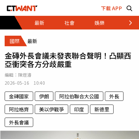
跳至主要內容區塊
下載 APP
最新
社會
娛樂
財經
國際
最新
金磚外長會議未發表聯合聲明！凸顯西
亞衝突各方分歧嚴重
編輯：
陳煜濬
2026-05-16 10:40
金磚國家
伊朗
阿拉伯聯合大公國
外長
阿拉格齊
美以伊戰爭
印度
新德里
外長會議