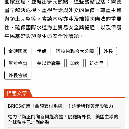
國家立場，並提出多元觀點，這些觀點包括：需要
盡早解決危機、重視對話與外交的價值、尊重主權
與領土完整等。會談內容亦涉及維護國際法的重要
性、確保國際水道海上貿易安全與暢通，以及保護
平民基礎設施與生命安全等議題。
金磚國家
伊朗
阿拉伯聯合大公國
外長
阿拉格齊
美以伊戰爭
印度
新德里
外長會議
相關文章
BRICS研議「金磚支付系統」！逐步稀釋美元影響力
權力平衡正倒向新興經濟體！俄羅斯外長：美國主導的
全球秩序已走到終點