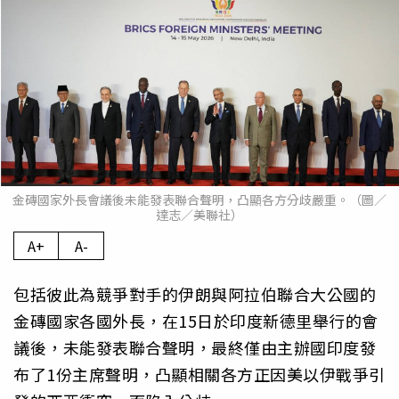
金磚國家外長會議後未能發表聯合聲明，凸顯各方分歧嚴重。（圖／
達志／美聯社）
A+
A-
包括彼此為競爭對手的伊朗與阿拉伯聯合大公國的
金磚國家各國外長，在15日於印度新德里舉行的會
議後，未能發表聯合聲明，最終僅由主辦國印度發
布了1份主席聲明，凸顯相關各方正因美以伊戰爭引