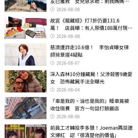
友已獲救 女兒急求助：剩我媽媽還
沒找到
2026-08-08
故宮《龍藏經》打7折仍要131.6
萬！ 店員曝：有人原價188萬付現購
買
2026-08-08
慈濟遭詐走10.6億！ 李怡貞曝女律
師背景提4疑點
2026-08-07
深入森林10分鐘藏屍！父涉殺害9歲愛
女 恐怖藏屍手法全曝光
2026-08-04
「車是我的、油也是我的」睡車竟被
收住宿費 官方一句話打臉飯店
2026-08-06
前員工才轉投李多慧！Joeman再談建
文爆紅 認「很清楚他的價值」