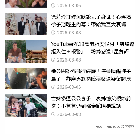
2026-08-06
徐莉玲打破沉默談兒子身世！心碎揭
徐子翔輕生內幕：帶給我巨大哀傷
2026-08-08
YouTuber花19萬開箱度假村「到場遭
拒入住＋報警」 粉絲怒灌1星負評
2026-08-08
她公開恐怖飛行經歷！搭機睡醒褲子
濕了 鄰座男趁熟睡猥褻還疑留體液
2026-08-05
亡妹慘遭公公毒手 表姊憶父親節前
夕：小舅舅仍到殯儀館陪她說話
2026-08-08
Recommended by