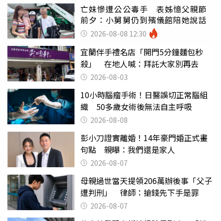
亡妹慘遭公公毒手 表姊憶父親節
前夕：小舅舅仍到殯儀館陪她說話
2026-08-08 12:30
宜蘭伴手禮名店「開門5分鐘麵包秒
殺」 在地人喊：拜託大家別再去
2026-08-03
10小時腦瘤手術！日醫誤切正常腦組
織 50多歲女術後無法自主呼吸
2026-08-08
彭小刀證實離婚！14年豪門婚正式畫
句點 親曝：我們還是家人
2026-08-07
母親過世當天提領206萬辦後事「父子
遭判刑」 律師：搶錢先下手是罪
2026-08-07