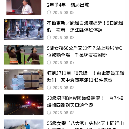
2年爭4年 結局出爐
2026-08-05
不斷更新／颱風白海豚逼近！9日颱風
假一次看 連江縣停班停課
2026-08-08
9歲女孩60公斤又如何？站上啦啦隊C
位驚艷全場 千萬網友被圈粉
2026-08-07
狂刷3711筆「0元購」！前電商員工鑽
漏洞 家中倉庫塞滿1143件家電
2026-08-08
22歲男開BMW國道級翻滾！ 台74撞
護欄四輪朝天車頭全毀
2026-08-08
55歲女攀「八大秀」失聯4天！同行山