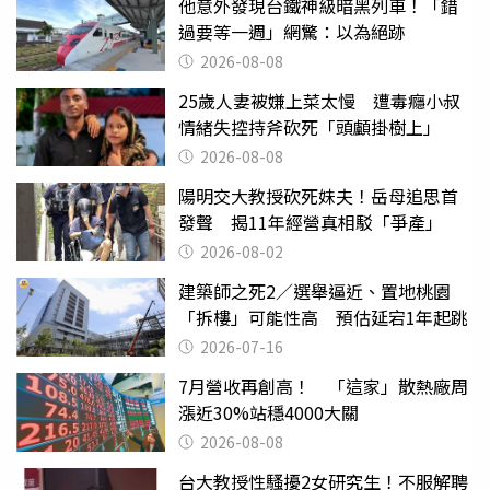
他意外發現台鐵神級暗黑列車！「錯
過要等一週」網驚：以為絕跡
2026-08-08
25歲人妻被嫌上菜太慢 遭毒癮小叔
情緒失控持斧砍死「頭顱掛樹上」
2026-08-08
陽明交大教授砍死妹夫！岳母追思首
發聲 揭11年經營真相駁「爭產」
2026-08-02
建築師之死2／選舉逼近、置地桃園
「拆樓」可能性高 預估延宕1年起跳
2026-07-16
7月營收再創高！ 「這家」散熱廠周
漲近30%站穩4000大關
2026-08-08
台大教授性騷擾2女研究生！不服解聘