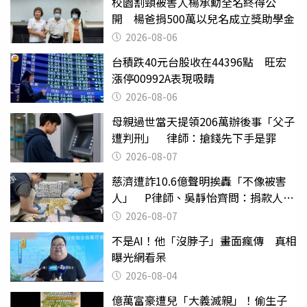
校園割頸被害人楊承勳全名終得公
開 楊爸捐500萬以兒名成立獎助學金
2026-08-06
台積跌40元台股收在44396點 旺宏
漲停00992A表現吸睛
2026-08-06
母親過世當天提領206萬辦後事「父子
遭判刑」 律師：搶錢先下手是罪
2026-08-07
慈濟遭詐10.6億聲明挨轟「不像被害
人」 P律師、吳靜怡齊問：捐款人有
權知道真相
2026-08-07
不是AI！他「沒脖子」畫面瘋傳 真相
曝光網看呆
2026-08-04
億萬富豪遭兒「大義滅親」！偷生子