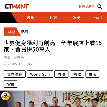
跳至主要內容區塊
下載 APP
最新
社會
娛樂
財經
財經
熱線
世界健身獲利再創高 全年展店上看15
家、會員拚50萬人
記者：
林榮芳
2026-05-16 10:23
世界健身
World Gym
春酒
營收
展店
會員