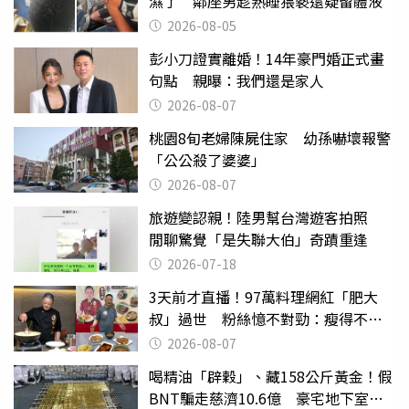
濕了 鄰座男趁熟睡猥褻還疑留體液
2026-08-05
彭小刀證實離婚！14年豪門婚正式畫
句點 親曝：我們還是家人
2026-08-07
桃園8旬老婦陳屍住家 幼孫嚇壞報警
「公公殺了婆婆」
2026-08-07
旅遊變認親！陸男幫台灣遊客拍照
閒聊驚覺「是失聯大伯」奇蹟重逢
2026-07-18
3天前才直播！97萬料理網紅「肥大
叔」過世 粉絲憶不對勁：瘦得不合
理
2026-08-07
喝精油「辟穀」、藏158公斤黃金！假
BNT騙走慈濟10.6億 豪宅地下室竟