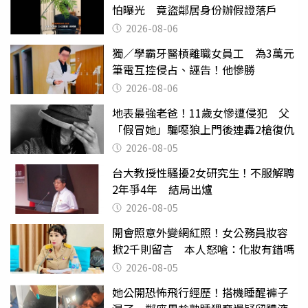
怕曝光 竟盜鄰居身份辦假證落戶
2026-08-06
獨／學霸牙醫槓離職女員工 為3萬元
筆電互控侵占、誣告！他慘勝
2026-08-06
地表最強老爸！11歲女慘遭侵犯 父
「假冒她」騙噁狼上門後連轟2槍復仇
2026-08-05
台大教授性騷擾2女研究生！不服解聘
2年爭4年 結局出爐
2026-08-05
開會照意外變網紅照！女公務員妝容
掀2千則留言 本人怒嗆：化妝有錯嗎
2026-08-05
她公開恐怖飛行經歷！搭機睡醒褲子