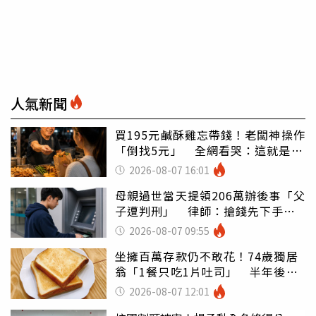
人氣新聞
買195元鹹酥雞忘帶錢！老闆神操作
「倒找5元」 全網看哭：這就是台
灣
2026-08-07 16:01
母親過世當天提領206萬辦後事「父
子遭判刑」 律師：搶錢先下手是
罪
2026-08-07 09:55
坐擁百萬存款仍不敢花！74歲獨居
翁「1餐只吃1片吐司」 半年後暴
瘦嚇壞女兒
2026-08-07 12:01