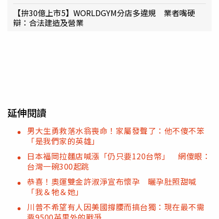
【拚30億上市5】WORLDGYM分店多違規 業者嘴硬
辯：合法建造及營業
延伸閱讀
男大生勇救落水翁喪命！家屬發聲了：他不傻不笨
「是我們家的英雄」
日本福岡拉麵店喊漲「仍只要120台幣」 網傻眼：
台灣一碗300起跳
恭喜！奧運雙金許淑淨宣布懷孕 曬孕肚照甜喊
「我＆牠＆她」
川普不希望有人因美國撐腰而搞台獨：現在最不需
要9500英里外的戰爭