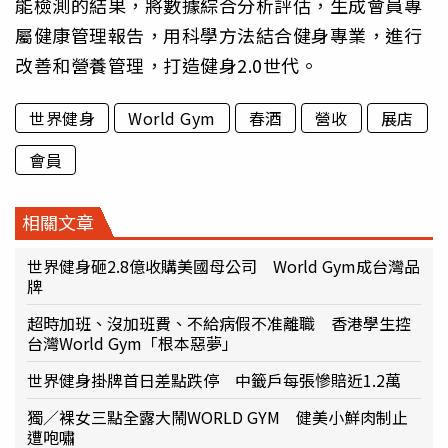
能檢測的結果，將數據綜合分析評估，生成會員專
屬健康管理報告，用科學方法結合健身專業，進行
改善和營養管理，打造健身2.0世代。
世界健身
World Gym
春酒
營收
展店
會員
相關文章
世界健身砸2.8億收購美國母公司 World Gym成台灣品
牌
超時加班、沒加班費、不給病假不准離職 香港學生控
台灣World Gym「根本惡夢」
世界健身掛牌首日差點跌停 中籤戶每張慘賠近1.2萬
獨／裸女三點全露大鬧WORLD GYM 健美小鮮肉制止
遭咆嘯