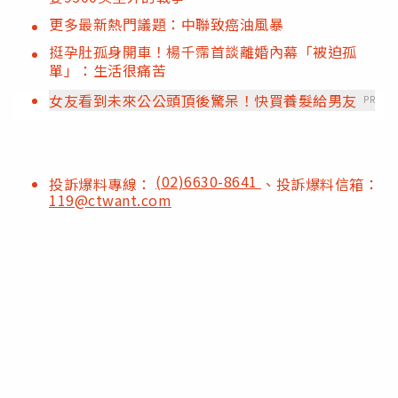
更多最新熱門議題：中聯致癌油風暴
挺孕肚孤身開車！楊千霈首談離婚內幕「被迫孤
單」：生活很痛苦
女友看到未來公公頭頂後驚呆！快買養髮給男友
PR
(02)6630-8641
投訴爆料專線：
、投訴爆料信箱：
119@ctwant.com