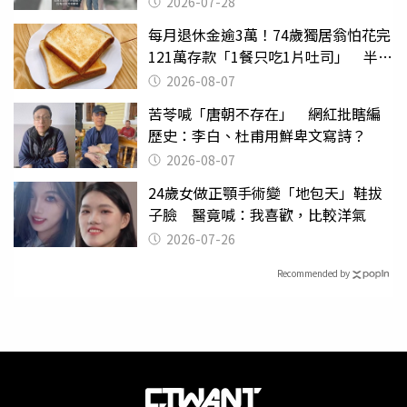
2026-07-28
每月退休金逾3萬！74歲獨居翁怕花完
121萬存款「1餐只吃1片吐司」 半年
後暴瘦嚇壞女兒
2026-08-07
苦苓喊「唐朝不存在」 網紅批瞎編
歷史：李白、杜甫用鮮卑文寫詩？
2026-08-07
24歲女做正顎手術變「地包天」鞋拔
子臉 醫竟喊：我喜歡，比較洋氣
2026-07-26
Recommended by