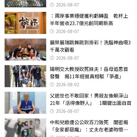
挖出乾鮑金庫
2026-08-07
：兩岸事業穩健獲利虧轉盈 乾杯上
半年營收23.7億元創同期新高
2026-08-07
展榮展瑞跳舞跳到掛彩！洗腦神曲吸3
千萬次觀看
2026-08-07
陽明交大教授砍死妹夫！岳母追思首
發聲 揭11年經營真相駁「爭產」
2026-08-02
父逝世也不敢回家！男殺友後躲深山
21年「活得像野人」 1關鍵出面自首
2026-08-07
中和兒媳遭公公砍百刀致死 閨密揭
「全家都惡魔」：丈夫在老婆時懷孕
摔東西