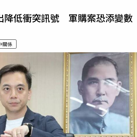
寵物
出降低衝突訊號 軍購案恐添變數
運勢
運動
梅酒
中關係