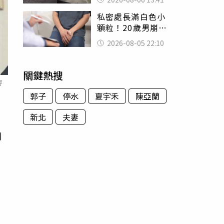
經十災
私密處長滿白色小
顆粒！20歲男崩潰
求診 醫曝5大真相
2026-08-05 22:10
別再誤會
關鍵熱搜
得
郭子
停水
夏宇禾
陳亞蘭
新北
夫妻
川
面