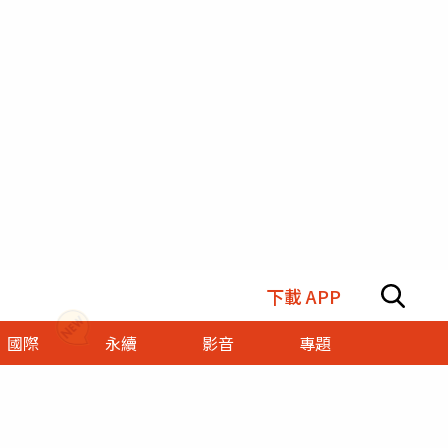
下載 APP
國際
永續
影音
專題