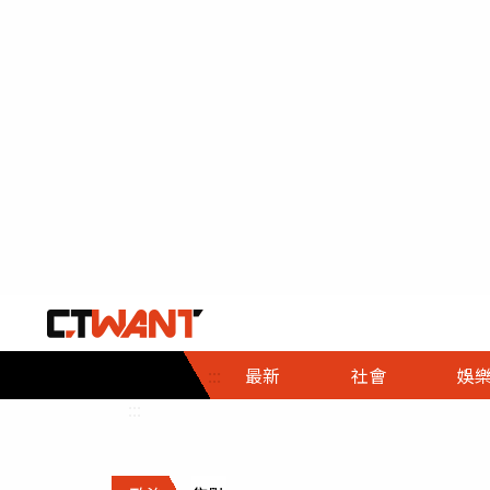
社會首頁
娛樂首頁
財經首頁
政
:::
最新
社會
娛
時事
即時
熱線
:::
直擊
大條
人物
調查
專題
３Ｃ