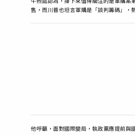
牛煦庭認為，接下來值得關注的是軍購案
售，而川普也坦言軍購是「談判籌碼」，
他呼籲，面對國際變局，執政黨應提前與