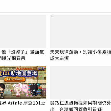
PR
I！他「沒脖子」畫面瘋
天天規律運動，別讓小傷累
相曝光網看呆
成大麻煩
 Artale 摩登101更
吳乃仁遭爆拘提未果期間仍
出 台糖撤回管收引質疑