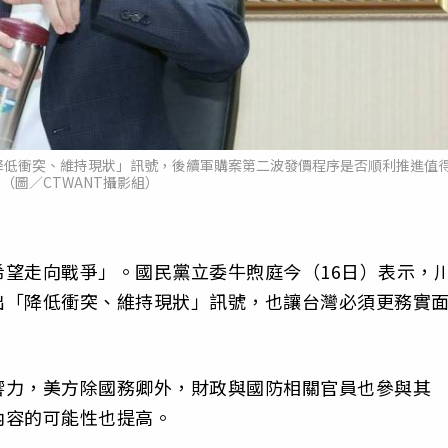
降低衝突、維持現狀」訊號，後續軍購案第二波發價程序是否順利推進值
（圖／CTWANT攝影組）
望走向戰爭」。國民黨立委牛煦庭今（16日）表示，
出「降低衝突、維持現狀」訊號，也讓台灣必須更務實
響力，美方除國務卿外，財政與國防相關官員也參與其
內容的可能性也提高。