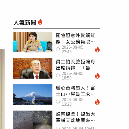
人氣新聞
開會照意外變網紅
照！女公務員妝容
2026-08-05
掀2千則留言 本人
22:43
怒嗆：化妝有錯嗎
員工怕丟臉拒讓母
出席婚禮 「最愛
2026-08-05
發錢老闆」震怒開
18:50
除：我看不起你
暖心台灣超人！富
士山小屋員工求助
2026-08-05
「想活下去」 山
13:28
友狂背物資上山：
台灣真的是寶島
蝗害肆虐！蝗蟲大
軍鋪天蓋地襲來宛
如末日 網驚：聖
2026-08-06 13:41