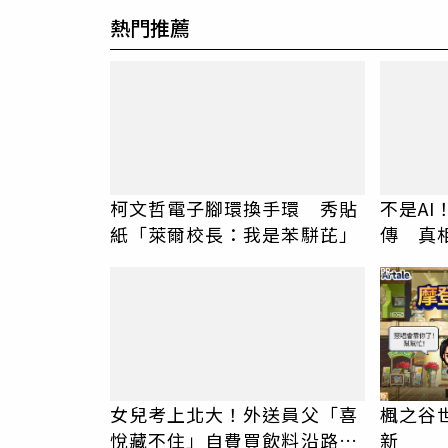
熱門推薦
柯文哲電子腳環換手環 秀貼
不是A
紙「萊爾校長：我是苯駢芘」
傳 真
PR
女兒考上北大！外送員父「喜
楓之谷世界
悅藏不住」自費買飲料沿路送
新