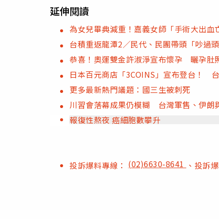
延伸閱讀
為女兒畢典減重！嘉義女師「手術大出血
台積重返龍潭2／民代、民團帶頭「吵過
恭喜！奧運雙金許淑淨宣布懷孕 曬孕肚
日本百元商店「3COINS」宣布登台！
更多最新熱門議題：國三生被刺死
川習會落幕成果仍模糊 台灣軍售、伊朗
報復性熬夜 癌細胞數攀升
(02)6630-8641
投訴爆料專線：
、投訴