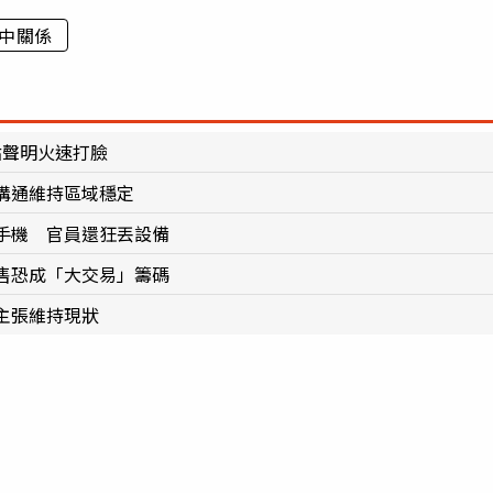
中關係
點聲明火速打臉
溝通維持區域穩定
手機 官員還狂丟設備
售恐成「大交易」籌碼
主張維持現狀