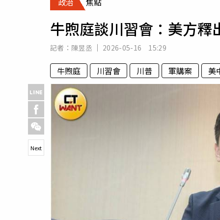
政治
焦點
人物
汽車
牛煦庭談川習會：美方釋
專欄
房產新勢力
記者：
陳昱丞
2026-05-16 15:29
牛煦庭
川習會
川普
軍購案
美
Next