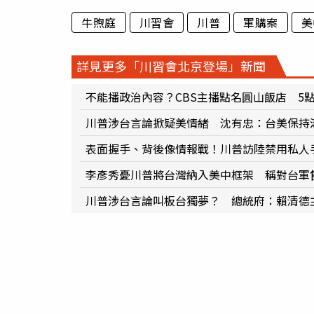
牛煦庭
川習會
川普
軍購案
美
詳見更多「川習會北京登場」新聞
不能播政治內容？CBS主播點名圓山飯店 5
川普涉台言論掀疑美情緒 沈有忠：台美保持
表面握手、背後像情報戰！川普訪陸禁用私人
李彥秀憂川普將台灣納入美中框架 稱對台軍
川普涉台言論叫板台獨夢？ 總統府：賴清德