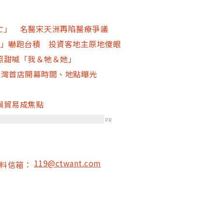
亡」 名醫宋天洲再陷醫療爭議
頭」嚇跑台積 投資客地主原地傻眼
照甜喊「我＆牠＆她」
 台灣首店開幕時間、地點曝光
與貿易成焦點
PR
119@ctwant.com
爆料信箱：