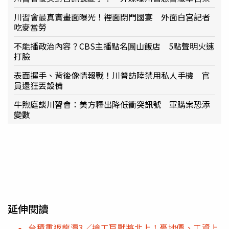
川習會最真實畫面曝光！裡面閉門國宴 外面白宮記者
吃麥當勞
不能播政治內容？CBS主播點名圓山飯店 5點聲明火速
打臉
表面握手、背後像情報戰！川普訪陸禁用私人手機 官
員還狂丟設備
牛煦庭談川習會：美方釋出降低衝突訊號 軍購案恐添
變數
延伸閱讀
台積重返龍潭3／搶工巨獸將北上！憂地價、工資上