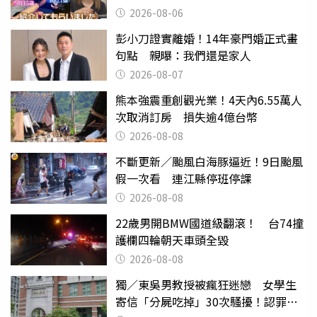
2026-08-06
彭小刀證實離婚！14年豪門婚正式畫
句點 親曝：我們還是家人
2026-08-07
熊本強震重創觀光業！4天內6.55萬人
次取消訂房 損失逾4億台幣
2026-08-08
不斷更新／颱風白海豚逼近！9日颱風
假一次看 連江縣停班停課
2026-08-08
22歲男開BMW國道級翻滾！ 台74撞
護欄四輪朝天車頭全毀
2026-08-08
獨／東吳男教授被瘋狂迷戀 女學生
寄信「分屍吃掉」30次騷擾！認罪免