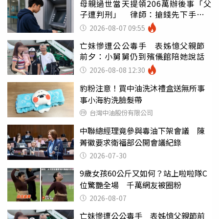
母親過世當天提領206萬辦後事「父
子遭判刑」 律師：搶錢先下手是
罪
2026-08-07 09:55
亡妹慘遭公公毒手 表姊憶父親節
前夕：小舅舅仍到殯儀館陪她說話
2026-08-08 12:30
豹粉注意！買中油洗沐禮盒送無所事
事小海豹洗臉髮帶
台灣中油股份有限公司
中聯總經理竟參與毒油下架會議 陳
菁徽要求衛福部公開會議紀錄
2026-07-30
9歲女孩60公斤又如何？站上啦啦隊C
位驚艷全場 千萬網友被圈粉
2026-08-07
亡妹慘遭公公毒手 表姊憶父親節前