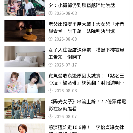
夕：小舅舅仍到殯儀館陪她說話
2026-08-08
老父出殯變爭產大戰！大女兒「堵門
鎖靈堂」討千萬 法院判決出爐
2026-08-08
女子入住飯店遇停電 摸黑下樓被員
工告知：倒閉了
2026-07-17
寬魚營收衰退原因太誠實！「點名王
心凌、楊丞琳」網笑翻：財報透明度
滿分
2026-08-08
《陽光女子》串流上線！7.7億票房電
影在家就能看
2026-08-07
慈濟遭詐走10.6億！ 李怡貞曝女律