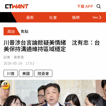
跳至主要內容區塊
下載 APP
最新
社會
娛樂
財經
政治
焦點
川普涉台言論掀疑美情緒 沈有忠：台
美保持溝通維持區域穩定
記者：
黃摯恩
2026-05-16 17:52
川普
美國
陸委會