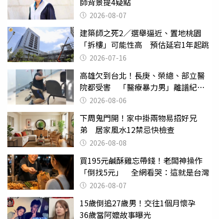
師背景提4疑點
2026-08-07
建築師之死2／選舉逼近、置地桃園
「拆樓」可能性高 預估延宕1年起跳
2026-07-16
高雄欠到台北！長庚、榮總、部立醫
院都受害 「醫療暴力男」離譜紀錄
曝光
2026-08-06
下周鬼門開！家中掛兩物易招好兄
弟 居家風水12禁忌快檢查
2026-08-08
買195元鹹酥雞忘帶錢！老闆神操作
「倒找5元」 全網看哭：這就是台灣
2026-08-07
15歲倒追27歲男！交往1個月懷孕
36歲當阿嬤故事曝光