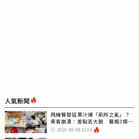
人氣新聞
飛機餐發這果汁爆「廁所之亂」？
乘客崩潰：差點丟大臉 醫揭3類人
別亂喝
2026-08-08 15:53