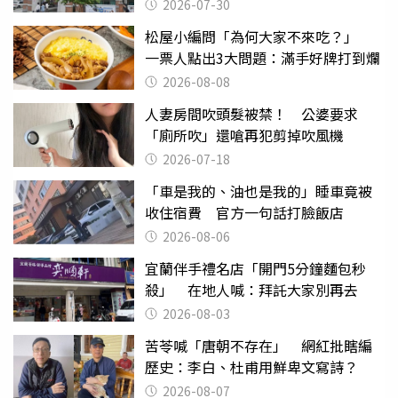
關
2026-07-30
松屋小編問「為何大家不來吃？」
一票人點出3大問題：滿手好牌打到爛
2026-08-08
人妻房間吹頭髮被禁！ 公婆要求
「廁所吹」還嗆再犯剪掉吹風機
2026-07-18
「車是我的、油也是我的」睡車竟被
收住宿費 官方一句話打臉飯店
2026-08-06
宜蘭伴手禮名店「開門5分鐘麵包秒
殺」 在地人喊：拜託大家別再去
2026-08-03
苦苓喊「唐朝不存在」 網紅批瞎編
歷史：李白、杜甫用鮮卑文寫詩？
2026-08-07