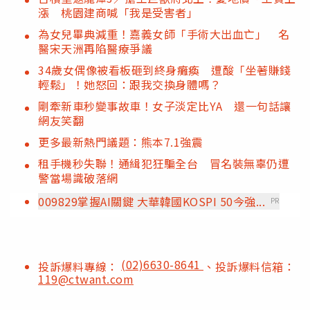
漲 桃園建商喊「我是受害者」
為女兒畢典減重！嘉義女師「手術大出血亡」 名
醫宋天洲再陷醫療爭議
34歲女偶像被看板砸到終身癱瘓 遭酸「坐著賺錢
輕鬆」！她怒回：跟我交換身體嗎？
剛牽新車秒變事故車！女子淡定比YA 還一句話讓
網友笑翻
更多最新熱門議題：熊本7.1強震
租手機秒失聯！通緝犯狂騙全台 冒名裝無辜仍遭
警當場識破落網
009829掌握AI關鍵 大華韓國KOSPI 50今強...
PR
(02)6630-8641
投訴爆料專線：
、投訴爆料信箱：
119@ctwant.com