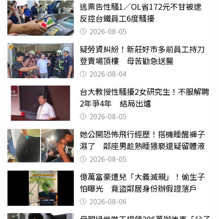
逃票告性騷1／OL省172元不甘被逮
反控台鐵員工6度騷擾
2026-08-05
疑勞資糾紛！新莊好市多前員工持刀
登賣場頂樓 母苦勸急送醫
2026-08-04
台大教授性騷擾2女研究生！不服解聘
2年爭4年 結局出爐
2026-08-05
她公開恐怖飛行經歷！搭機睡醒褲子
濕了 鄰座男趁熟睡猥褻還疑留體液
2026-08-05
億萬富豪遭兒「大義滅親」！偷生子
怕曝光 竟盜鄰居身份辦假證落戶
2026-08-06