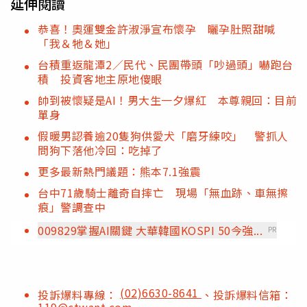
延伸閱讀
恭喜！奧運雙金許淑淨宣布懷孕 曬孕肚照甜喊
「我＆牠＆她」
台積重返龍潭2／民代、民團帶頭「吵過頭」嚇跑台
積 投資客地主原地傻眼
帥到被懷疑是AI！男大生一夕爆紅 本尊親回：目前
單身
假暖男認養逾20隻狗供愛犬「磨牙練咬」 警抓人
問狗下落他冷回：吃掉了
更多最新熱門議題：熊本7.1強震
台中71歲騎士離奇自摔亡 現場「無血跡、車無擦
痕」警調查中
009829掌握AI關鍵 大華韓國KOSPI 50今強...
PR
(02)6630-8641
投訴爆料專線：
、投訴爆料信箱：