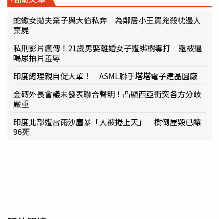
蛇蠍女拋夫棄子與大伯私奔 為鄰居小王買兇殺枕邊人
棄屍
私刑影片瘋傳！21歲男娶離婚女子遭綁樹毒打 還被逼
喝尿拍片羞辱
印度總理親自促大單！ ASML聯手塔塔電子建晶圓廠
金磚外長會議未發表聯合聲明！凸顯西亞衝突各方分歧
嚴重
印度北部遭雷雨沙塵暴「人被捲上天」 樹倒屋毀已釀
96死