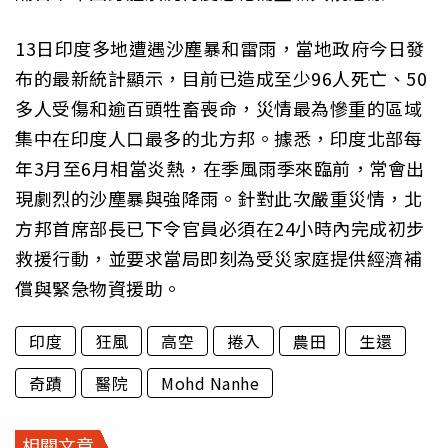
13日印度多地遭遇沙塵暴和雷雨，當地政府今日發
布的最新統計顯示，目前已造成至少96人死亡、50
多人受傷和逾百頭牲畜喪命，災情最為慘重的區域
集中在印度人口最多的北方邦。據悉，印度北部每
年3月至6月相當炎熱，在季風雨季來臨前，常會出
現劇烈的沙塵暴與強降雨。針對此次嚴重災情，北
方邦首席部長已下令官員必須在24小時內完成初步
救援行動，並要求當局即刻為受災家庭提供經濟補
償與緊急物資援助。
印度
狂風
高空
捲入
農田
生還
奇蹟
醫院
Mohd Nanhe
相關文章