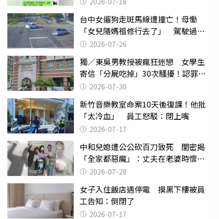
2026-07-18
台中女遛狗走斑馬線遭撞亡！母慟
「女兒隨媽祖修行去了」 駕駛過失
致死判9月
2026-07-26
獨／東吳男教授被瘋狂迷戀 女學生
寄信「分屍吃掉」30次騷擾！認罪免
關
2026-07-30
新竹音樂教室命案10天後復課！他批
「太冷血」 員工怒駁：閉上嘴
2026-07-17
中和兒媳遭公公砍百刀致死 閨密揭
「全家都惡魔」：丈夫在老婆時懷孕
摔東西
2026-07-28
女子入住飯店遇停電 摸黑下樓被員
工告知：倒閉了
2026-07-17