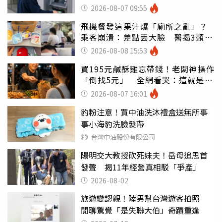
罪
2026-08-07 09:55
飛機餐發這果汁爆「廁所之亂」？
乘客崩潰：差點丟大臉 醫揭3類人
別亂喝
2026-08-08 15:53
買195元鹹酥雞忘帶錢！老闆神操作
「倒找5元」 全網看哭：這就是台
灣
2026-08-07 16:01
豹粉注意！買中油洗沐禮盒送無所事
事小海豹洗臉髮帶
台灣中油股份有限公司
陽明交大教授砍死妹夫！岳母追思首
發聲 揭11年經營真相駁「爭產」
2026-08-02
旅遊變認親！陸男幫台灣遊客拍照
閒聊驚覺「是失聯大伯」奇蹟重逢