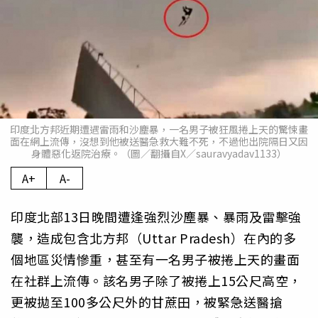
印度北方邦近期遭遇雷雨和沙塵暴，一名男子被狂風捲上天的驚悚畫
面在網上流傳，沒想到他被送醫急救大難不死，不過他出院隔日又因
身體惡化返院治療。（圖／翻攝自X／sauravyadav1133）
A+
A-
印度北部13日晚間遭逢強烈沙塵暴、暴雨及雷擊強
襲，造成包含北方邦（Uttar Pradesh）在內的多
個地區災情慘重，甚至有一名男子被捲上天的畫面
在社群上流傳。該名男子除了被捲上15公尺高空，
更被拋至100多公尺外的甘蔗田，被緊急送醫搶