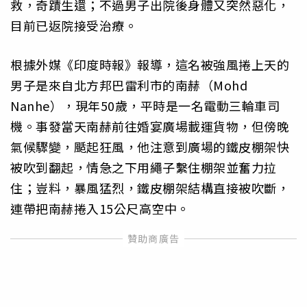
救，奇蹟生還；不過男子出院後身體又突然惡化，
目前已返院接受治療。
根據外媒《印度時報》報導，這名被強風捲上天的
男子是來自北方邦巴雷利市的南赫（Mohd
Nanhe），現年50歲，平時是一名電動三輪車司
機。事發當天南赫前往婚宴廣場載運貨物，但傍晚
氣候驟變，颳起狂風，他注意到廣場的鐵皮棚架快
被吹到翻起，情急之下用繩子繫住棚架並奮力拉
住；豈料，暴風猛烈，鐵皮棚架結構直接被吹斷，
連帶把南赫捲入15公尺高空中。