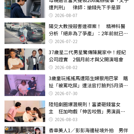
母親過世當天提領206萬辦後事「父子
遭判刑」 律師：搶錢先下手是罪
2026-08-07
陽交大教授殺害連襟案！ 精神科醫
分析「絕非為了爭產」：2年前就已言
行詭異
2026-07-22
37歲星二代男星驚傳陳屍家中！經紀
公司證實 2個月前才與父開演唱會
2026-08-02
3歲童玩搖搖馬遭陌生婦狠甩巴掌 瞎
扯「被罵吃屎」遭法官打臉判5月須入
監
2026-07-30
陸短劇圈爆潛規則！富婆砸錢當女
主 狂加吻戲「伸舌咬唇」男演員崩
潰
2026-08-03
香車美人1／彭彭海邊秘境外拍 男伴