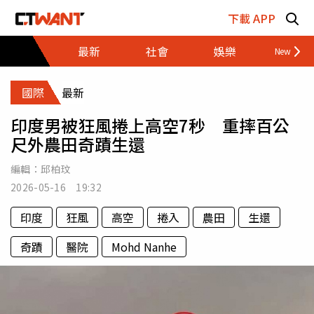
跳至主要內容區塊
下載 APP
最新
社會
娛樂
財經
國際
最新
印度男被狂風捲上高空7秒 重摔百公
尺外農田奇蹟生還
編輯：
邱柏玟
2026-05-16 19:32
印度
狂風
高空
捲入
農田
生還
奇蹟
醫院
Mohd Nanhe