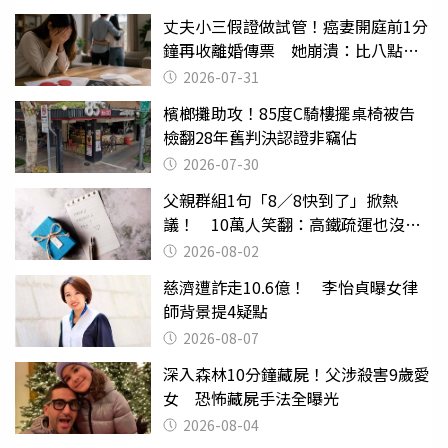
丈夫小三假證做試管！癌妻開庭前1分
鐘再收離婚傳票 她崩潰：比八點檔
還扯
2026-07-31
檳榔攤助攻！85度C騎樓擺桌椅被告
檢翻28年舊判決認證非竊佔
2026-07-30
父親群組1句「8／8快到了」掀熱
議！ 10萬人笑翻：高鐵疏運也沒列
父親節
2026-08-02
慈濟遭詐走10.6億！ 李怡貞曝女律
師背景提4疑點
2026-08-07
深入森林10分鐘藏屍！父涉殺害9歲愛
女 恐怖藏屍手法全曝光
2026-08-04