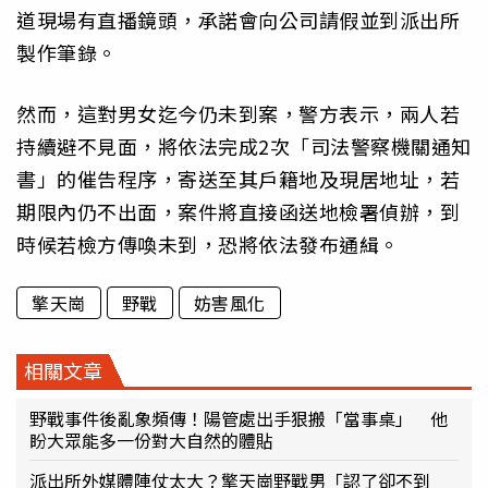
道現場有直播鏡頭，承諾會向公司請假並到派出所
製作筆錄。
然而，這對男女迄今仍未到案，警方表示，兩人若
持續避不見面，將依法完成2次「司法警察機關通知
書」的催告程序，寄送至其戶籍地及現居地址，若
期限內仍不出面，案件將直接函送地檢署偵辦，到
時候若檢方傳喚未到，恐將依法發布通緝。
擎天崗
野戰
妨害風化
相關文章
野戰事件後亂象頻傳！陽管處出手狠搬「當事桌」 他
盼大眾能多一份對大自然的體貼
派出所外媒體陣仗太大？擎天崗野戰男「認了卻不到