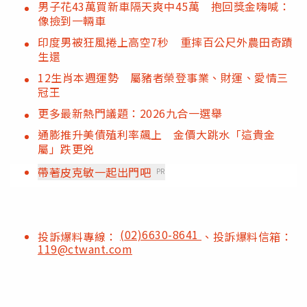
男子花43萬買新車隔天爽中45萬 抱回獎金嗨喊：
像撿到一輛車
印度男被狂風捲上高空7秒 重摔百公尺外農田奇蹟
生還
12生肖本週運勢 屬豬者榮登事業、財運、愛情三
冠王
更多最新熱門議題：2026九合一選舉
通膨推升美債殖利率飆上 金價大跳水「這貴金
屬」跌更兇
帶著皮克敏一起出門吧
PR
(02)6630-8641
投訴爆料專線：
、投訴爆料信箱：
119@ctwant.com