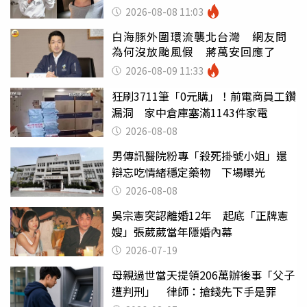
2026-08-08 11:03
白海豚外圍環流襲北台灣 網友問
為何沒放颱風假 蔣萬安回應了
2026-08-09 11:33
狂刷3711筆「0元購」！前電商員工鑽
漏洞 家中倉庫塞滿1143件家電
2026-08-08
男傳訊醫院粉專「殺死掛號小姐」還
辯忘吃情緒穩定藥物 下場曝光
2026-08-08
吳宗憲突認離婚12年 起底「正牌憲
嫂」張葳葳當年隱婚內幕
2026-07-19
母親過世當天提領206萬辦後事「父子
遭判刑」 律師：搶錢先下手是罪