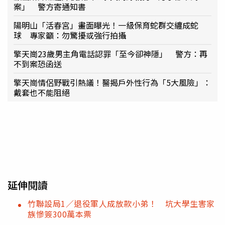
案」 警方寄通知書
陽明山「活春宮」畫面曝光！一級保育蛇群交纏成蛇
球 專家籲：勿驚擾或強行拍攝
擎天崗23歲男主角電話認罪「至今卻神隱」 警方：再
不到案恐函送
擎天崗情侶野戰引熱議！醫揭戶外性行為「5大風險」：
戴套也不能阻絕
延伸閱讀
竹聯設局1／退役軍人成放款小弟！ 坑大學生害家
族慘簽300萬本票