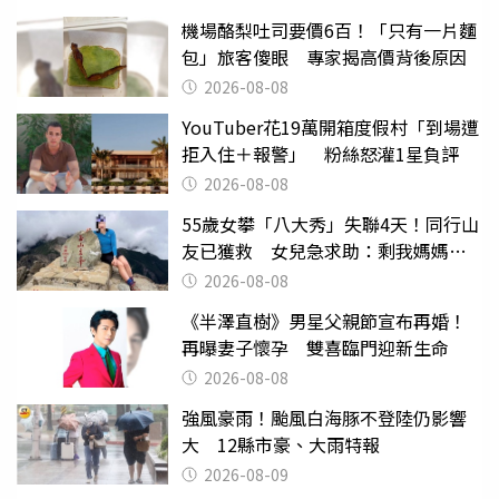
機場酪梨吐司要價6百！「只有一片麵
包」旅客傻眼 專家揭高價背後原因
2026-08-08
YouTuber花19萬開箱度假村「到場遭
拒入住＋報警」 粉絲怒灌1星負評
2026-08-08
55歲女攀「八大秀」失聯4天！同行山
友已獲救 女兒急求助：剩我媽媽還
沒找到
2026-08-08
《半澤直樹》男星父親節宣布再婚！
再曝妻子懷孕 雙喜臨門迎新生命
2026-08-08
強風豪雨！颱風白海豚不登陸仍影響
大 12縣市豪、大雨特報
2026-08-09