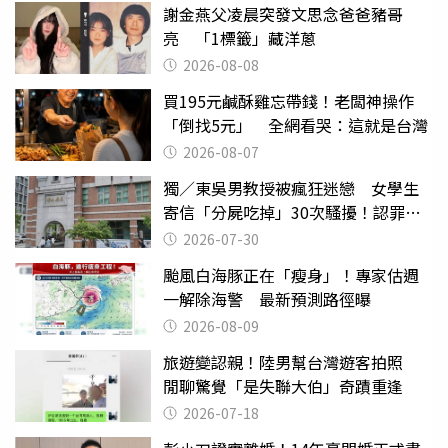
謝金燕父凌晨突發文思念爸爸豬哥
亮 「1標籤」藏洋蔥
2026-08-08
買195元鹹酥雞忘帶錢！老闆神操作
「倒找5元」 全網看哭：這就是台灣
2026-08-07
獨／東吳男教授被瘋狂迷戀 女學生
寄信「分屍吃掉」30次騷擾！認罪免
關
2026-07-30
颱風白海豚正在「瘦身」！專家估週
一解除海警 最新預測路徑曝
2026-08-09
旅遊變認親！陸男幫台灣遊客拍照
閒聊驚覺「是失聯大伯」奇蹟重逢
2026-07-18