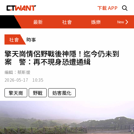
跳至主要內容區塊
下載 APP
最新
社會
娛樂
財經
社會
時事
擎天崗情侶野戰後神隱！迄今仍未到
案 警：再不現身恐遭通緝
編輯：
蔡斯媛
2026-05-17 10:35
擎天崗
野戰
妨害風化