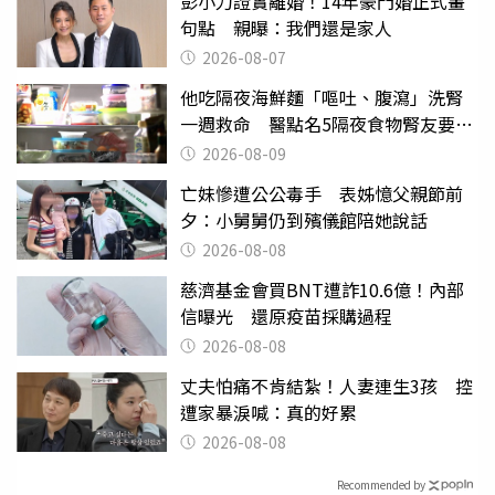
彭小刀證實離婚！14年豪門婚正式畫
句點 親曝：我們還是家人
2026-08-07
他吃隔夜海鮮麵「嘔吐、腹瀉」洗腎
一週救命 醫點名5隔夜食物腎友要注
意
2026-08-09
亡妹慘遭公公毒手 表姊憶父親節前
夕：小舅舅仍到殯儀館陪她說話
2026-08-08
慈濟基金會買BNT遭詐10.6億！內部
信曝光 還原疫苗採購過程
2026-08-08
丈夫怕痛不肯結紮！人妻連生3孩 控
遭家暴淚喊：真的好累
2026-08-08
Recommended by