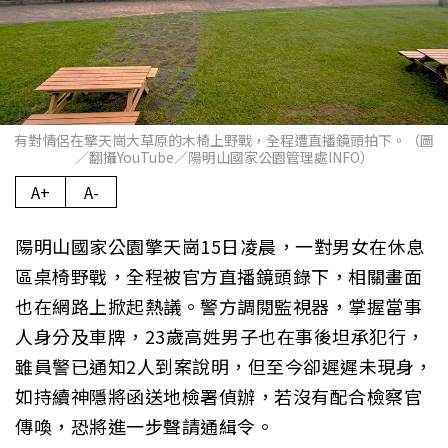
有對情侶在擎天崗大草原的木椅上野戰，全程遭直播鏡頭拍下。（圖
／翻攝YouTube／陽明山國家公園管理處INFO）
A+
A-
陽明山國家公園擎天崗15日凌晨，一對男女在休息
區桌椅野戰，全程被官方直播鏡頭錄下，相關畫面
也在網路上掀起熱議。警方調閱監視器，掌握當事
人身分及車牌，23歲高姓男子也在事後坦承犯行，
雖員警已通知2人到案說明，但至今卻遲遲未現身，
如持續神隱將函送地檢署偵辦，若沒有配合檢察官
傳喚，恐將進一步聲請通緝令。