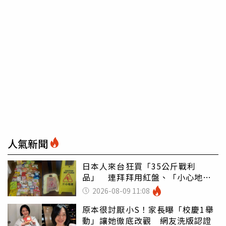
人氣新聞
日本人來台狂買「35公斤戰利
品」 連拜拜用紅盤、「小心地
滑」告示牌也帶回家
2026-08-09 11:08
原本很討厭小S！家長曝「校慶1舉
動」讓她徹底改觀 網友洗版認證