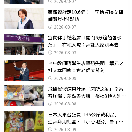
2026-08-07
慈濟遭詐走10.6億！ 李怡貞曝女律
師背景提4疑點
2026-08-07
宜蘭伴手禮名店「開門5分鐘麵包秒
殺」 在地人喊：拜託大家別再去
2026-08-03
台中教師遭學生攻擊恐失明 葉元之
批人本回應：對老師太苛刻
2026-08-09
飛機餐發這果汁爆「廁所之亂」？乘
客崩潰：差點丟大臉 醫揭3類人別亂
喝
2026-08-08
日本人來台狂買「35公斤戰利品」
連拜拜用紅盤、「小心地滑」告示牌
也帶回家
2026-08-09