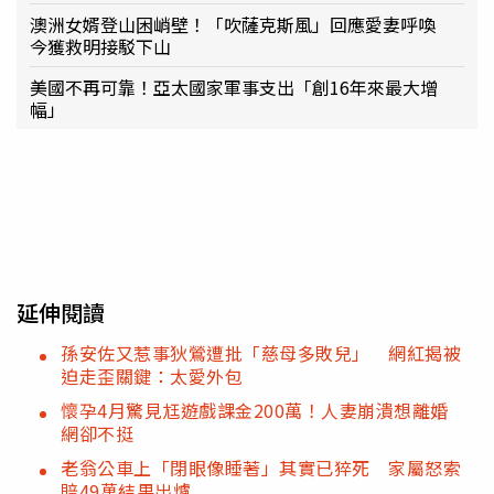
澳洲女婿登山困峭壁！「吹薩克斯風」回應愛妻呼喚
今獲救明接駁下山
美國不再可靠！亞太國家軍事支出「創16年來最大增
幅」
延伸閱讀
孫安佐又惹事狄鶯遭批「慈母多敗兒」 網紅揭被
迫走歪關鍵：太愛外包
懷孕4月驚見尪遊戲課金200萬！人妻崩潰想離婚
網卻不挺
老翁公車上「閉眼像睡著」其實已猝死 家屬怒索
賠49萬結果出爐