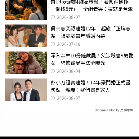
買195元鹹酥雞忘帶錢！老闆神操作
「倒找5元」 全網看哭：這就是台灣
2026-08-07
吳宗憲突認離婚12年 起底「正牌憲
嫂」張葳葳當年隱婚內幕
2026-07-19
深入森林10分鐘藏屍！父涉殺害9歲愛
女 恐怖藏屍手法全曝光
2026-08-04
彭小刀證實離婚！14年豪門婚正式畫
句點 親曝：我們還是家人
2026-08-07
Recommended by