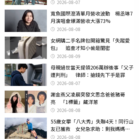
2026-08-07
寬魚國際澄清單月營收波動 楊丞琳7
月演唱會爆滿營收大漲73%
2026-08-08
女網購二手名牌包開箱驚見「失蹤愛
包」 追查才知小偷是閨密
2026-08-09
母親過世當天提領206萬辦後事「父子
遭判刑」 律師：搶錢先下手是罪
2026-08-07
謝金燕父凌晨突發文思念爸爸豬哥
亮 「1標籤」藏洋蔥
2026-08-08
55歲女攀「八大秀」失聯4天！同行山
友已獲救 女兒急求助：剩我媽媽還
沒找到
2026-08-08