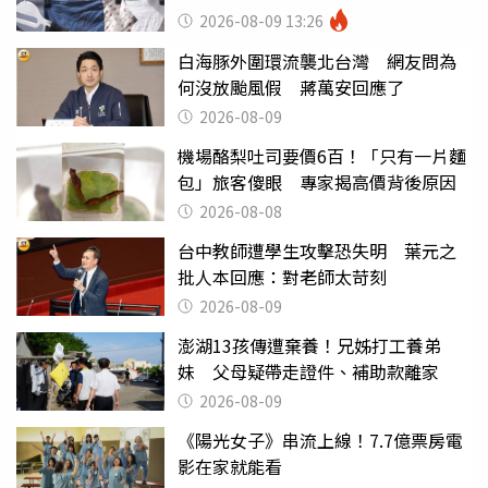
友
2026-08-09 13:26
白海豚外圍環流襲北台灣 網友問為
何沒放颱風假 蔣萬安回應了
2026-08-09
機場酪梨吐司要價6百！「只有一片麵
包」旅客傻眼 專家揭高價背後原因
2026-08-08
台中教師遭學生攻擊恐失明 葉元之
批人本回應：對老師太苛刻
2026-08-09
澎湖13孩傳遭棄養！兄姊打工養弟
妹 父母疑帶走證件、補助款離家
2026-08-09
《陽光女子》串流上線！7.7億票房電
影在家就能看