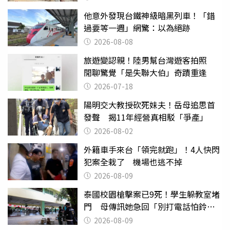
他意外發現台鐵神級暗黑列車！「錯
過要等一週」網驚：以為絕跡
2026-08-08
旅遊變認親！陸男幫台灣遊客拍照
閒聊驚覺「是失聯大伯」奇蹟重逢
2026-07-18
陽明交大教授砍死妹夫！岳母追思首
發聲 揭11年經營真相駁「爭產」
2026-08-02
外籍車手來台「領完就跑」！4人快閃
犯案全栽了 機場也逃不掉
2026-08-09
泰國校園槍擊案已9死！學生躲教室堵
門 母傳訊她急回「別打電話怕鈴
響」
2026-08-09