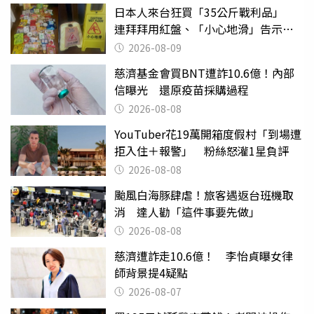
日本人來台狂買「35公斤戰利品」
連拜拜用紅盤、「小心地滑」告示牌
也帶回家
2026-08-09
慈濟基金會買BNT遭詐10.6億！內部
信曝光 還原疫苗採購過程
2026-08-08
YouTuber花19萬開箱度假村「到場遭
拒入住＋報警」 粉絲怒灌1星負評
2026-08-08
颱風白海豚肆虐！旅客遇返台班機取
消 達人勸「這件事要先做」
2026-08-08
慈濟遭詐走10.6億！ 李怡貞曝女律
師背景提4疑點
2026-08-07