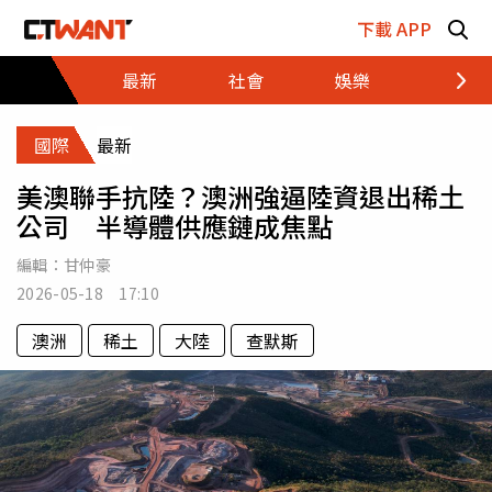
跳至主要內容區塊
下載 APP
最新
社會
娛樂
財經
國際
最新
美澳聯手抗陸？澳洲強逼陸資退出稀土
公司 半導體供應鏈成焦點
編輯：
甘仲豪
2026-05-18 17:10
澳洲
稀土
大陸
查默斯