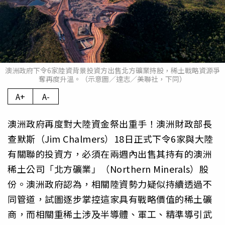
澳洲政府下令6家陸資背景投資方出售北方礦業持股，稀土戰略資源爭
奪再度升溫。（示意圖／達志／美聯社，下同）
A+
A-
澳洲政府再度對大陸資金祭出重手！澳洲財政部長
查默斯（Jim Chalmers）18日正式下令6家與大陸
有關聯的投資方，必須在兩週內出售其持有的澳洲
稀土公司「北方礦業」（Northern Minerals）股
份。澳洲政府認為，相關陸資勢力疑似持續透過不
同管道，試圖逐步掌控這家具有戰略價值的稀土礦
商，而相關重稀土涉及半導體、軍工、精準導引武