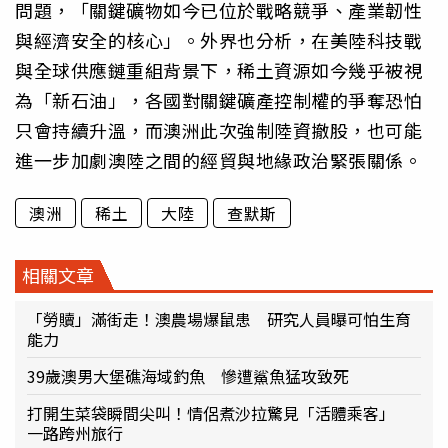
問題，「關鍵礦物如今已位於戰略競爭、產業韌性
與經濟安全的核心」。外界也分析，在美陸科技戰
與全球供應鏈重組背景下，稀土資源如今幾乎被視
為「新石油」，各國對關鍵礦產控制權的爭奪恐怕
只會持續升溫，而澳洲此次強制陸資撤股，也可能
進一步加劇澳陸之間的經貿與地緣政治緊張關係。
澳洲
稀土
大陸
查默斯
相關文章
「勞贖」滿街走！澳農場爆鼠患 研究人員曝可怕生育
能力
39歲澳男大堡礁海域釣魚 慘遭鯊魚猛攻致死
打開生菜袋瞬間尖叫！情侶煮沙拉驚見「活體乘客」
一路跨州旅行