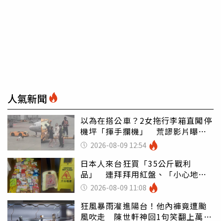
人氣新聞
以為在搭公車？2女拖行李箱直闖停
機坪「揮手攔機」 荒謬影片曝網
傻眼
2026-08-09 12:54
日本人來台狂買「35公斤戰利
品」 連拜拜用紅盤、「小心地
滑」告示牌也帶回家
2026-08-09 11:08
狂風暴雨灌進陽台！他內褲竟遭颱
風吹走 陳世軒神回1句笑翻上萬網