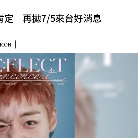
寵物
定 再拋7/5來台好消息
運勢
運動
梅酒
NCON