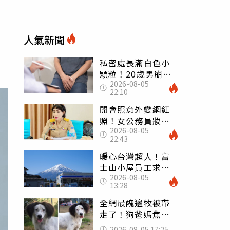
人氣新聞
私密處長滿白色小
顆粒！20歲男崩潰
2026-08-05
求診 醫曝5大真相
22:10
別再誤會
開會照意外變網紅
照！女公務員妝容
2026-08-05
掀2千則留言 本人
22:43
怒嗆：化妝有錯嗎
暖心台灣超人！富
士山小屋員工求助
2026-08-05
「想活下去」 山
13:28
友狂背物資上山：
台灣真的是寶島
全網最醜邊牧被帶
走了！狗爸媽焦慮
到送醫 農場急喊
2026-08-05 17:25