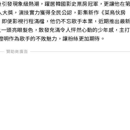
後引發現象級熱潮，躍居韓國影史票房冠軍，更讓他在
人大獎，演技實力獲得全民公認，影集新作《菜鳥伙房
。即便影視行程滿檔，他仍不忘歌手本業，近期推出最
時換上一頭亮眼髮色，散發充滿令人怦然心動的少年感，主打
台上證明作為歌手的不敗魅力，讓粉絲更加期待。