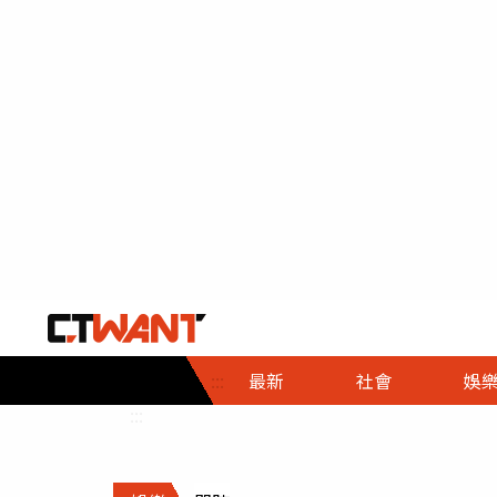
社會首頁
娛樂首頁
財經首頁
政
:::
最新
社會
娛
時事
即時
熱線
:::
直擊
大條
人物
調查
專題
３Ｃ