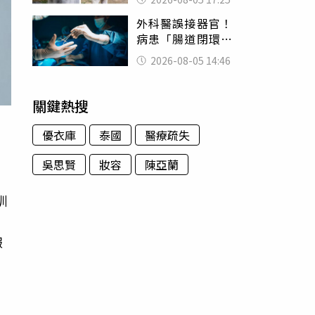
一句話
外科醫誤接器官！
病患「腸道閉環」
無法排便險死 同
2026-08-05 14:46
行看傻：糟糕至極
關鍵熱搜
優衣庫
泰國
醫療疏失
吳思賢
妝容
陳亞蘭
訓
絲
報
柔