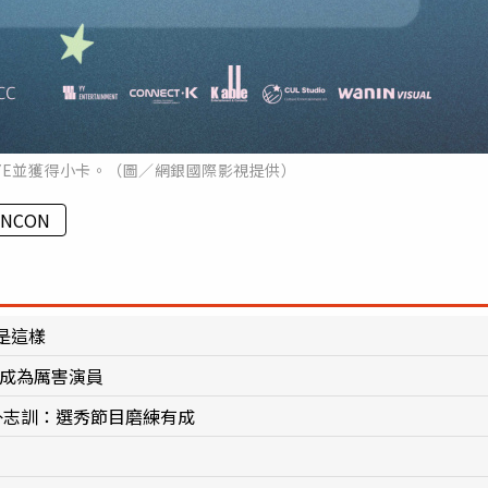
BYE並獲得小卡。（圖／網銀國際影視提供）
ANCON
是這樣
想成為厲害演員
朴志訓：選秀節目磨練有成