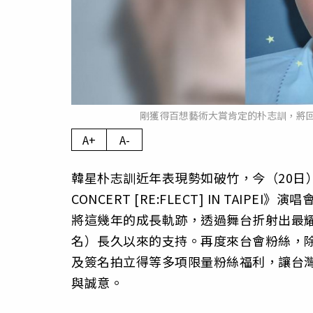
剛獲得百想藝術大賞肯定的朴志訓，將回
A+
A-
韓星朴志訓近年表現勢如破竹，今（20日）正式宣
CONCERT [RE:FLECT] IN TAI
將這幾年的成長軌跡，透過舞台折射出最耀
名）長久以來的支持。再度來台會粉絲，除
及簽名拍立得等多項限量粉絲福利，讓台灣
與誠意。