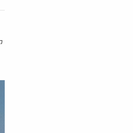
即
力
動