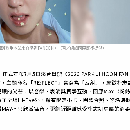
歸歌手本業來台舉辦FANCON。（圖／網銀國際影視提供）
布7月5日來台舉辦《2026 PARK JI HOON FAN
PEI》演唱會，主題命名「RE:FLECT」含意為「反射」，象徵朴志
眼的光芒，以音樂、表演與真摯互動，回應MAY（粉
了全場Hi-Bye外，還有限定小卡、團體合照、簽名海
MAY不只欣賞舞台，更能近距離感受朴志訓專屬的溫