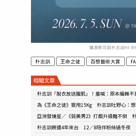
購票將可與朴志訓HI-
朴志訓
王命之徒
百想藝術大賞
F
相關文章
朴志訓「脫衣放送腹肌」！羞喊：原本編舞不
為《王命之徒》狠甩15Kg 朴志訓吐野心：
亞洲發燒星／《弱美男2》打戲升級難不倒 
朴志訓睽違4年來台 12／8陪伴粉絲過冬夜