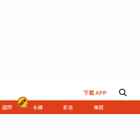
下載 APP
國際
永續
影音
專題