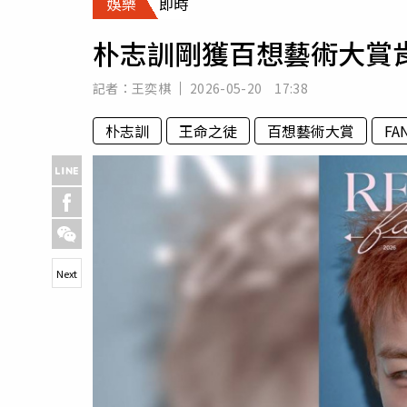
娛樂
即時
人物
汽車
朴志訓剛獲百想藝術大賞肯
專欄
房產新勢力
記者：
王奕棋
2026-05-20 17:38
朴志訓
王命之徒
百想藝術大賞
FA
Next