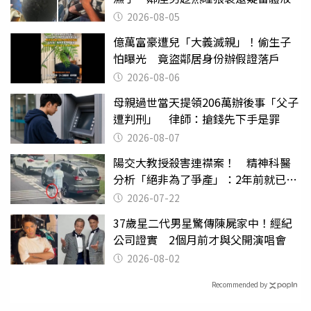
2026-08-05
億萬富豪遭兒「大義滅親」！偷生子
怕曝光 竟盜鄰居身份辦假證落戶
2026-08-06
母親過世當天提領206萬辦後事「父子
遭判刑」 律師：搶錢先下手是罪
2026-08-07
陽交大教授殺害連襟案！ 精神科醫
分析「絕非為了爭產」：2年前就已言
行詭異
2026-07-22
37歲星二代男星驚傳陳屍家中！經紀
公司證實 2個月前才與父開演唱會
2026-08-02
Recommended by