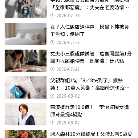
「全家都惡魔」：丈夫在老婆時懷孕
摔東西
2026-07-28
女子入住飯店遇停電 摸黑下樓被員
工告知：倒閉了
2026-07-17
丈夫小三假證做試管！癌妻開庭前1分
鐘再收離婚傳票 她崩潰：比八點檔
還扯
2026-07-31
父親群組1句「8／8快到了」掀熱
議！ 10萬人笑翻：高鐵疏運也沒列
父親節
2026-08-02
慈濟遭詐走10.6億！ 李怡貞曝女律
師背景提4疑點
2026-08-07
深入森林10分鐘藏屍！父涉殺害9歲愛