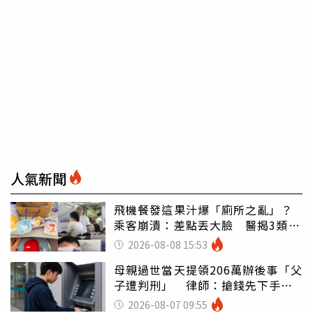
人氣新聞
飛機餐發這果汁爆「廁所之亂」？
乘客崩潰：差點丟大臉 醫揭3類人
別亂喝
2026-08-08 15:53
母親過世當天提領206萬辦後事「父
子遭判刑」 律師：搶錢先下手是
罪
2026-08-07 09:55