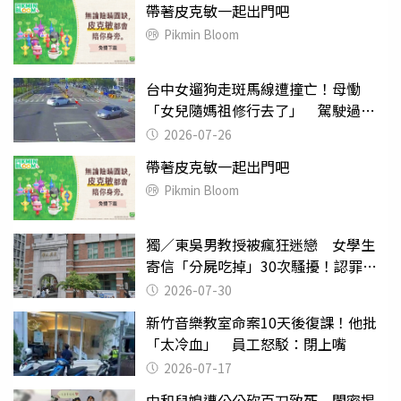
帶著皮克敏一起出門吧
Pikmin Bloom
台中女遛狗走斑馬線遭撞亡！母慟
「女兒隨媽祖修行去了」 駕駛過失
致死判9月
2026-07-26
帶著皮克敏一起出門吧
Pikmin Bloom
獨／東吳男教授被瘋狂迷戀 女學生
寄信「分屍吃掉」30次騷擾！認罪免
關
2026-07-30
新竹音樂教室命案10天後復課！他批
「太冷血」 員工怒駁：閉上嘴
2026-07-17
中和兒媳遭公公砍百刀致死 閨密揭