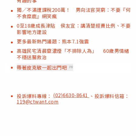
有趣的事
獨／不滿遭課稅200萬！ 男向法官哭窮：不要『何
不食糜鹿』網笑瘋
0至18歲成長津貼 侯友宜：講清楚經費比例、不要
影響地方建設
更多最新熱門議題：熊本7.1強震
高雄民宅清晨竄濃煙「不排除人為」 60歲男情緒
不穩送醫救治
帶著皮克敏一起出門吧
PR
(02)6630-8641
投訴爆料專線：
、投訴爆料信箱：
119@ctwant.com