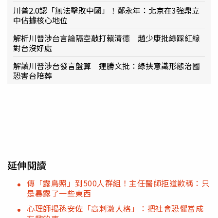
川普2.0認「無法擊敗中國」！鄭永年：北京在3強鼎立
中佔據核心地位
解析川普涉台言論隔空敲打賴清德 趙少康批綠踩紅線
對台沒好處
解讀川普涉台發言盤算 連勝文批：綠挾意識形態治國
恐害台陪葬
延伸閱讀
傳「露鳥照」到500人群組！主任醫師拒道歉稱：只
是暴露了一些東西
心理師揭孫安佐「高刺激人格」：把社會恐懼當成