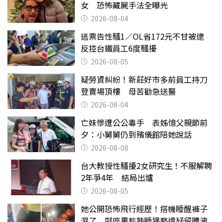
女 恐怖藏屍手法全曝光
2026-08-04
逃票告性騷1／OL省172元不甘被逮
反控台鐵員工6度騷擾
2026-08-05
疑勞資糾紛！新莊好市多前員工持刀
登賣場頂樓 母苦勸急送醫
2026-08-04
亡妹慘遭公公毒手 表姊憶父親節前
夕：小舅舅仍到殯儀館陪她說話
2026-08-08
台大教授性騷擾2女研究生！不服解聘
2年爭4年 結局出爐
2026-08-05
她公開恐怖飛行經歷！搭機睡醒褲子
濕了 鄰座男趁熟睡猥褻還疑留體液