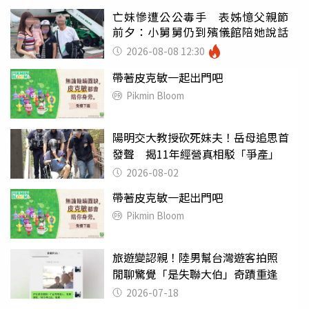
亡妹慘遭公公毒手 表姊憶父親節
前夕：小舅舅仍到殯儀館陪她說話
2026-08-08 12:30
帶著皮克敏一起出門吧
Pikmin Bloom
陽明交大教授砍死妹夫！岳母追思首
發聲 揭11年經營真相駁「爭產」
2026-08-02
帶著皮克敏一起出門吧
Pikmin Bloom
旅遊變認親！陸男幫台灣遊客拍照
閒聊驚覺「是失聯大伯」奇蹟重逢
2026-07-18