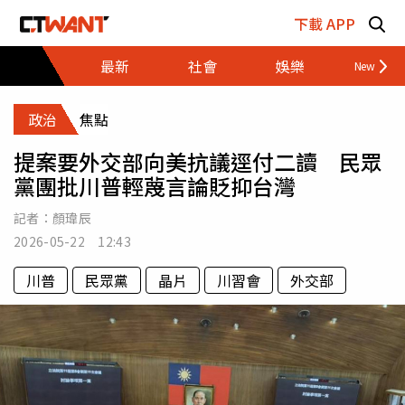
跳至主要內容區塊
下載 APP
最新
社會
娛樂
財經
政治
焦點
提案要外交部向美抗議逕付二讀 民眾
黨團批川普輕蔑言論貶抑台灣
記者：
顏瑋辰
2026-05-22 12:43
川普
民眾黨
晶片
川習會
外交部