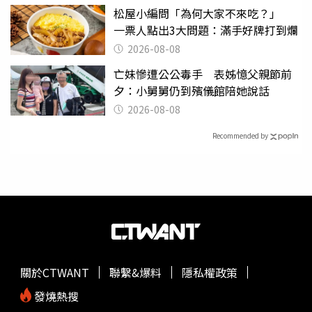
松屋小編問「為何大家不來吃？」
一票人點出3大問題：滿手好牌打到爛
2026-08-08
亡妹慘遭公公毒手 表姊憶父親節前
夕：小舅舅仍到殯儀館陪她說話
2026-08-08
Recommended by
關於CTWANT
聯繫&爆料
隱私權政策
發燒熱搜