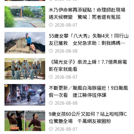
木乃伊命案再添疑點！命理師赴現場
遇天候驟變 驚喊：死者還有冤屈
2026-08-07
55歲女攀「八大秀」失聯4天！同行山
友已獲救 女兒急求助：剩我媽媽還
沒找到
2026-08-08
《陽光女子》串流上線！7.7億票房電
影在家就能看
2026-08-07
不斷更新／颱風白海豚逼近！9日颱風
假一次看 連江縣停班停課
2026-08-08
9歲女孩60公斤又如何？站上啦啦隊C
位驚艷全場 千萬網友被圈粉
2026-08-07