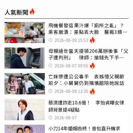
人氣新聞
飛機餐發這果汁爆「廁所之亂」？
乘客崩潰：差點丟大臉 醫揭3類人
別亂喝
2026-08-08 15:53
母親過世當天提領206萬辦後事「父
子遭判刑」 律師：搶錢先下手是
罪
2026-08-07 09:55
亡妹慘遭公公毒手 表姊憶父親節
前夕：小舅舅仍到殯儀館陪她說話
2026-08-08 12:30
慈濟遭詐走10.6億！ 李怡貞曝女律
師背景提4疑點
2026-08-07
小刀14年婚姻告終！昔包直升機求