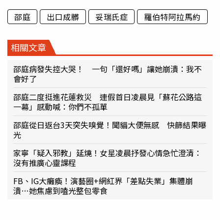
邵庭
出口成髒
妥瑞氏症
羅伯特阿拉馬約
相關文章
邵庭病發失控大哭！ 一句「還好嗎」讓她崩潰：我不
會好了
邵庭二度挺進花蓮救災 連假首日凌晨見「蘇花公路這
一幕」感動喊：你們不孤單
邵庭從日返台3天突失嗅覺！聞貓大便無感 快篩結果曝
光
家寧「疑入邪教」延燒！女星凌晨抒發心情急忙澄清：
沒有推廣心靈課程
FB、IG大癱瘓！演藝圈+網紅界「差點失業」集體崩
潰…她焦慮到嗑光整包零食