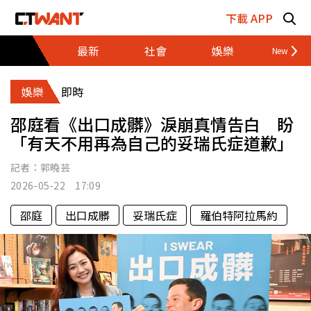
跳至主要內容區塊
下載 APP
最新
社會
娛樂
財經
娛樂
即時
邵庭看《出口成髒》淚崩真情告白 盼
「有天不用再為自己的妥瑞氏症道歉」
記者：
郭曉芸
2026-05-22 17:09
邵庭
出口成髒
妥瑞氏症
羅伯特阿拉馬約