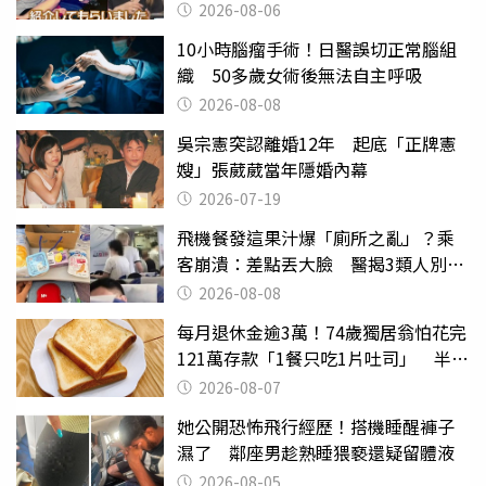
2026-08-06
10小時腦瘤手術！日醫誤切正常腦組
織 50多歲女術後無法自主呼吸
2026-08-08
吳宗憲突認離婚12年 起底「正牌憲
嫂」張葳葳當年隱婚內幕
2026-07-19
飛機餐發這果汁爆「廁所之亂」？乘
客崩潰：差點丟大臉 醫揭3類人別亂
喝
2026-08-08
每月退休金逾3萬！74歲獨居翁怕花完
121萬存款「1餐只吃1片吐司」 半年
後暴瘦嚇壞女兒
2026-08-07
她公開恐怖飛行經歷！搭機睡醒褲子
濕了 鄰座男趁熟睡猥褻還疑留體液
2026-08-05