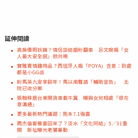
延伸閱讀
高房價照妖鏡？情侶談結婚秒翻車 呂文婉揭「女
人最大安全感」掀共鳴
寶雅賣情趣用品？西班牙人揭「POYA」含意：到處
都是小GG店
盼馬英九安享餘年！馬以南聲請「輔助宣告」 北
院已收分案
張翰移居台東開貨車載牛糞 曝與女兒相處「很在
意溝通」
更多最新熱門議題：熊本7.1強震
周杰倫套餐要回來了？淡水「文化阿給」5／31重
開 新址曝光老饕暴動