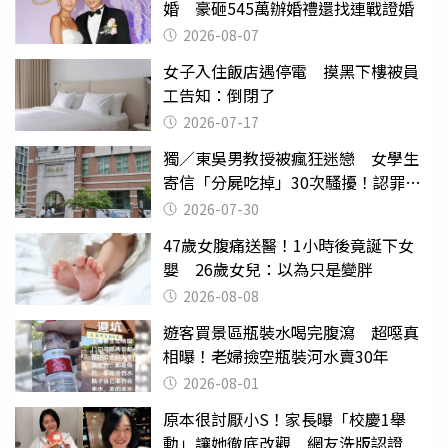
婚 豪砸545萬辦婚禮還找連戰證婚
2026-08-07
女子入住飯店遇停電 摸黑下樓被員
工告知：倒閉了
2026-07-17
獨／東吳男教授被瘋狂迷戀 女學生
寄信「分屍吃掉」30次騷擾！認罪免
關
2026-07-30
47歲女腹痛送醫！1小時後竟誕下女
嬰 26歲女兒：以為只是變胖
2026-08-08
遊客買景區瓶裝水喝完腹瀉 超噁真
相曝！老婦撿空瓶裝河水賣30年
2026-08-01
原本很討厭小S！家長曝「校慶1舉
動」讓她徹底改觀 網友洗版認證