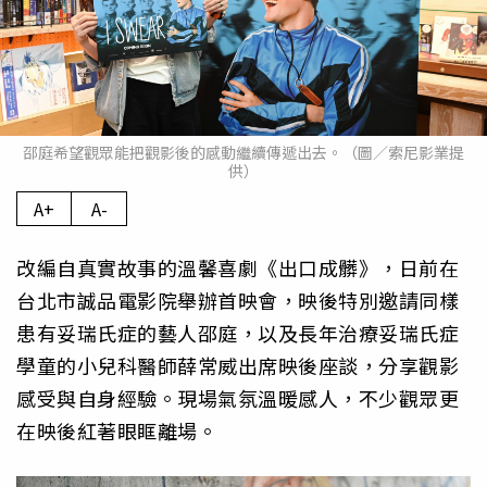
邵庭希望觀眾能把觀影後的感動繼續傳遞出去。（圖／索尼影業提
供）
A+
A-
改編自真實故事的溫馨喜劇《出口成髒》，日前在
台北市誠品電影院舉辦首映會，映後特別邀請同樣
患有妥瑞氏症的藝人邵庭，以及長年治療妥瑞氏症
學童的小兒科醫師薛常威出席映後座談，分享觀影
感受與自身經驗。現場氣氛溫暖感人，不少觀眾更
在映後紅著眼眶離場。