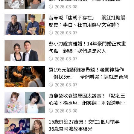
2026-08-08
苦苓喊「唐朝不存在」 網紅批瞎編
歷史：李白、杜甫用鮮卑文寫詩？
2026-08-07
彭小刀證實離婚！14年豪門婚正式畫
句點 親曝：我們還是家人
2026-08-07
買195元鹹酥雞忘帶錢！老闆神操作
「倒找5元」 全網看哭：這就是台灣
2026-08-07
寬魚營收衰退原因太誠實！「點名王
心凌、楊丞琳」網笑翻：財報透明度
滿分
2026-08-08
15歲倒追27歲男！交往1個月懷孕
36歲當阿嬤故事曝光