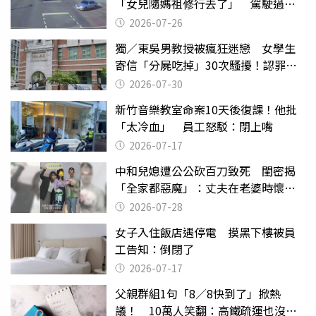
「女兒隨媽祖修行去了」 駕駛過失
致死判9月
2026-07-26
獨／東吳男教授被瘋狂迷戀 女學生
寄信「分屍吃掉」30次騷擾！認罪免
關
2026-07-30
新竹音樂教室命案10天後復課！他批
「太冷血」 員工怒駁：閉上嘴
2026-07-17
中和兒媳遭公公砍百刀致死 閨密揭
「全家都惡魔」：丈夫在老婆時懷孕
摔東西
2026-07-28
女子入住飯店遇停電 摸黑下樓被員
工告知：倒閉了
2026-07-17
父親群組1句「8／8快到了」掀熱
議！ 10萬人笑翻：高鐵疏運也沒列