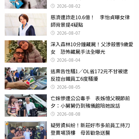
父親節
2026-08-02
慈濟遭詐走10.6億！ 李怡貞曝女律
師背景提4疑點
2026-08-07
深入森林10分鐘藏屍！父涉殺害9歲愛
女 恐怖藏屍手法全曝光
2026-08-04
逃票告性騷1／OL省172元不甘被逮
反控台鐵員工6度騷擾
2026-08-05
亡妹慘遭公公毒手 表姊憶父親節前
夕：小舅舅仍到殯儀館陪她說話
2026-08-08
疑勞資糾紛！新莊好市多前員工持刀
登賣場頂樓 母苦勸急送醫