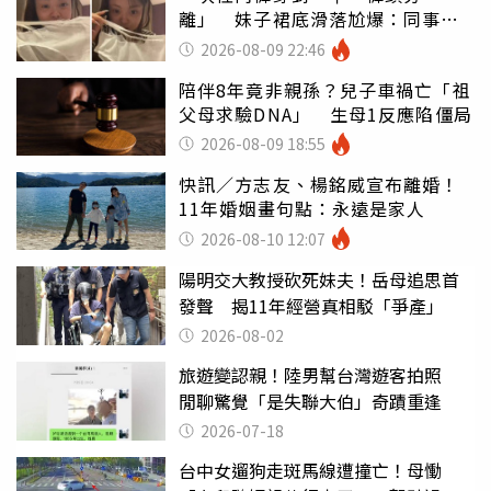
離」 妹子裙底滑落尬爆：同事全
看光
2026-08-09 22:46
陪伴8年竟非親孫？兒子車禍亡「祖
父母求驗DNA」 生母1反應陷僵局
2026-08-09 18:55
快訊／方志友、楊銘威宣布離婚！
11年婚姻畫句點：永遠是家人
2026-08-10 12:07
陽明交大教授砍死妹夫！岳母追思首
發聲 揭11年經營真相駁「爭產」
2026-08-02
旅遊變認親！陸男幫台灣遊客拍照
閒聊驚覺「是失聯大伯」奇蹟重逢
2026-07-18
台中女遛狗走斑馬線遭撞亡！母慟