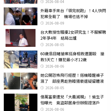
2026-08-04
外籍車手來台「領完就跑」！4人快閃
犯案全栽了 機場也逃不掉
2026-08-09
台大教授性騷擾2女研究生！不服解聘
2年爭4年 結局出爐
2026-08-05
60歲翁目睹搶案挺身相救遭圍毆 搶
救5天亡！嫌犯最小才12歲
2026-08-06
她公開恐怖飛行經歷！搭機睡醒褲子
濕了 鄰座男趁熟睡猥褻還疑留體液
2026-08-05
億萬富豪遭兒「大義滅親」！偷生子
怕曝光 竟盜鄰居身份辦假證落戶
2026-08-06