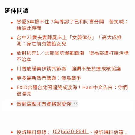
延伸閱讀
戀愛5年撐不住？無尊認了已和阿喜分開 苦笑喊：
給彼此時間
台中21歲夫妻陳屍床上「女嬰倖存」！高大成推
測：身亡前有餵飽女兒
放射師荒1／北部醫院爆離職潮 衛福部遭打臉治標
不治本
川普放緩美伊談判節奏 強調不急於達成核協議
更多最新熱門議題：俄烏戰爭
EXID合體台北開唱哭成淚海！Hani中文告白：你們
很漂亮
做到這點才有資格說愛你
PR
(02)6630-8641
投訴爆料專線：
、投訴爆料信箱：