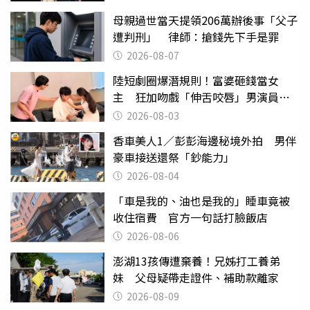
母親過世當天提領206萬辦後事「父子
遭判刑」 律師：搶錢先下手是罪
2026-08-07
陸短劇圈爆潛規則！富婆砸錢當女
主 狂加吻戲「伸舌咬唇」男演員崩
潰
2026-08-03
香車美人1／彭彭海邊秘境外拍 男伴
豪車接送還祭「鈔能力」
2026-08-04
「車是我的、油也是我的」睡車竟被
收住宿費 官方一句話打臉飯店
2026-08-06
澎湖13孩傳遭棄養！兄姊打工養弟
妹 父母疑帶走證件、補助款離家
2026-08-09