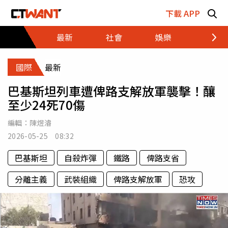
跳至主要內容區塊
下載 APP
最新
社會
娛樂
財經
國際
最新
巴基斯坦列車遭俾路支解放軍襲擊！釀
至少24死70傷
編輯：
陳煜濬
2026-05-25 08:32
巴基斯坦
自殺炸彈
鐵路
俾路支省
分離主義
武裝組織
俾路支解放軍
恐攻