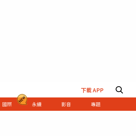
下載 APP
國際
永續
影音
專題