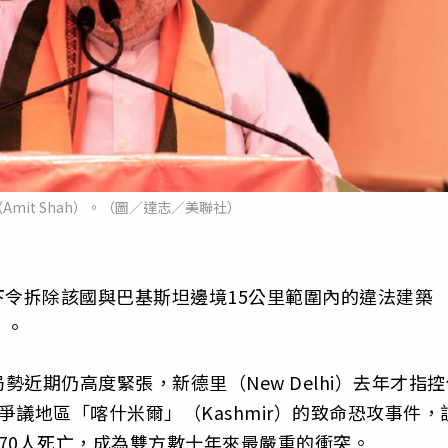
mit Shah）。（圖／達志／美聯社）
7日下令拆除該國與巴基斯坦邊境15公里範圍內的違法建築
」。
近期仍高度緊張，新德里（New Delhi）去年才指控
生在爭議地區「喀什米爾」（Kashmir）的致命恐攻事件，
70人死亡，成為雙方數十年來最嚴重的衝突。