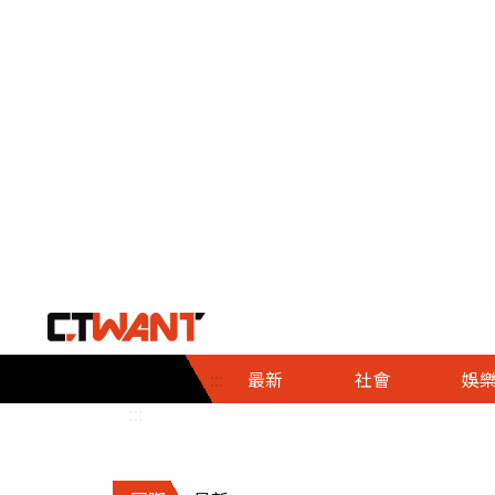
社會首頁
娛樂首頁
財經首頁
政
:::
最新
社會
娛
時事
即時
熱線
:::
直擊
大條
人物
調查
專題
３Ｃ