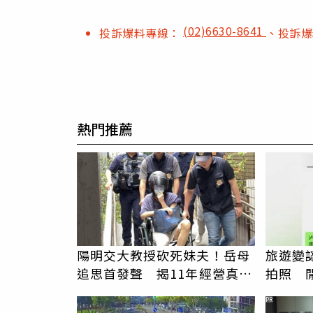
(02)6630-8641
投訴爆料專線：
、投訴
熱門推薦
陽明交大教授砍死妹夫！岳母
旅遊變
追思首發聲 揭11年經營真相
拍照 
駁「爭產」
伯」奇
PR