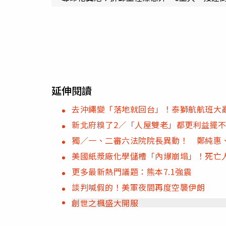
延伸閱讀
去沖繩變「落地就回台」！泰獅航航班大亂
新北府糗了2／「人屋雙老」都更利益擺
獨／一、二審六法院院長異動！ 鄭純惠
美國紙漿廠化學儲槽「內爆崩塌」！死亡人
更多最新熱門議題：熊本7.1強震
談判喊假的！美軍夜間再度空襲伊朗
創世之楓盛大開服