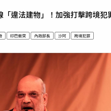
寵物
線「違法建物」！加強打擊跨境犯
運勢
運動
梅酒
物
印巴衝突
內政部長
沙阿
跨境犯罪