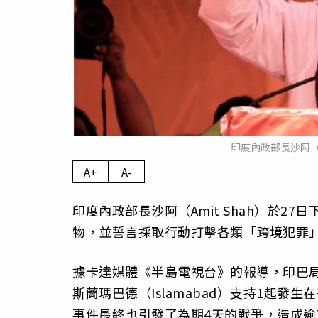
印度內政部長沙阿（A
A+
A-
印度內政部長沙阿（Amit Shah）於2
物，並誓言採取行動打擊各類「跨境犯罪
據卡達媒體《半島電視台》的報導，印巴局勢
斯蘭瑪巴德（Islamabad）支持1起發
事件最終也引發了為期4天的戰爭，造成逾