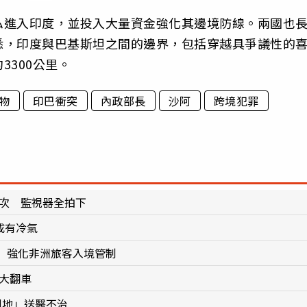
私進入印度，並投入大量資金強化其邊境防線。兩國也
悉，印度與巴基斯坦之間的邊界，包括穿越具爭議性的
300公里。
物
印巴衝突
內政部長
沙阿
跨境犯罪
8次 監視器全拍下
1成有冷氣
 強化非洲旅客入境管制
間大翻車
倒地」送醫不治