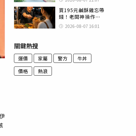
喊：死者還有冤屈
買195元鹹酥雞忘帶
錢！老闆神操作
「倒找5元」 全網
2026-08-07 16:01
看哭：這就是台灣
關鍵熱搜
運價
家屬
警方
牛丼
價格
熱浪
伊
該