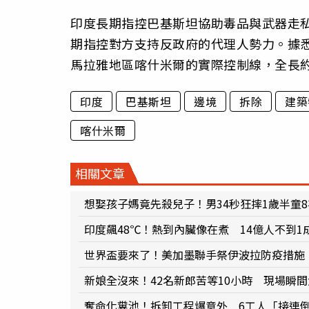
印度長期指控巴基斯坦協助毒品與武器走
期指控對方支持反政府的代理人勢力。據
馬拉雅地區喀什米爾的實際控制線，全長約3
印度
巴基斯坦
邊境
拆除
建築
喀什米爾
相關文章
想娶孩子媽竟先殺兒子！男34秒狂摔1歲半童
印度飆48℃！熱到內臟像在煮 14億人不到
世界盃要來了！美加墨聯手祭伊波拉防疫措施
新娘全沒來！42名新郎苦等10小時 現場瞬
奪命化糞池！拆卸工程爆意外 6工人「接連