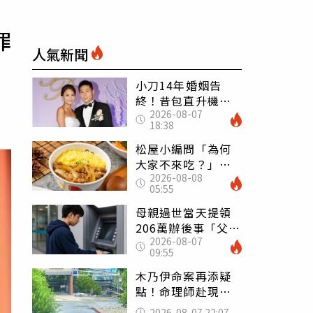
罪
人氣新聞
小刀14年婚姻告
終！昔包直升機求
2026-08-07
婚 豪砸545萬辦婚
18:38
禮還找連戰證婚
松屋小編問「為何
大家不來吃？」
2026-08-08
一票人點出3大問
05:55
題：滿手好牌打到
爛
母親過世當天提領
206萬辦後事「父子
2026-08-07
遭判刑」 律師：
09:55
搶錢先下手是罪
木乃伊命案再添疑
點！命理師赴現場
遇天候驟變 驚
2026-08-07 22:07