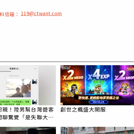
119@ctwant.com
爆料信箱：
PR
認親！陸男幫台灣遊客
創世之楓盛大開服
閒聊驚覺「是失聯大
蹟重逢