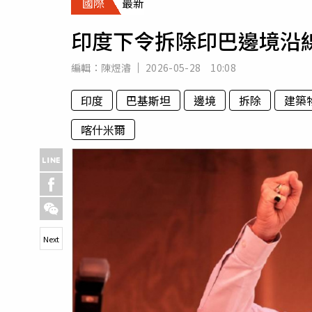
國際
最新
人物
汽車
印度下令拆除印巴邊境沿
專欄
房產新勢力
編輯：
陳煜濬
2026-05-28 10:08
印度
巴基斯坦
邊境
拆除
建築
喀什米爾
Next